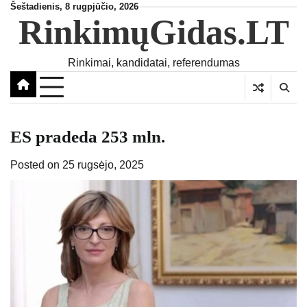
Skip
Šeštadienis, 8 rugpjūčio, 2026
RinkimųGidas.LT
to
content
Rinkimai, kandidatai, referendumas
ES pradeda 253 mln.
Posted on
25 rugsėjo, 2025