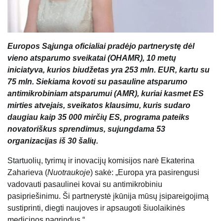
Europos Sąjunga oficialiai pradėjo partnerystę dėl
vieno atsparumo sveikatai (OHAMR), 10 metų
iniciatyva, kurios biudžetas yra 253 mln. EUR, kartu su
75 mln. Siekiama kovoti su pasauline atsparumo
antimikrobiniam atsparumui (AMR), kuriai kasmet ES
mirties atvejais, sveikatos klausimu, kuris sudaro
daugiau kaip 35 000 mirčių ES, programa pateiks
novatoriškus sprendimus, sujungdama 53
organizacijas iš 30 šalių.
Startuolių, tyrimų ir inovacijų komisijos narė Ekaterina
Zaharieva (
Nuotraukoje
) sakė: „Europa yra pasirengusi
vadovauti pasaulinei kovai su antimikrobiniu
pasipriešinimu. Ši partnerystė įkūnija mūsų įsipareigojimą
sustiprinti, diegti naujoves ir apsaugoti šiuolaikinės
medicinos pagrindus.“