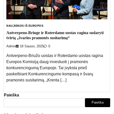
NAUJIENOS IŠ EUROPOS
Antverpeno-Briuge ir Roterdamo uostas ragina sudaryti
tvirtą „švarios pramonės susitarimą“
Admin
18 Sausio, 2025
0
Antverpeno-Briužo uostas ir Roterdamo uostas ragina
Europos Komisiją daug investuoti į pramonės
konkurencingumą Europoje. Tai įvyksta prieš
paskelbiant Konkurencingumo kompasą ir švarų
pramonės susitarimą. „Krenta […]
Paieška
Paieška