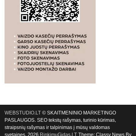
WEBSTUDIO.LT
© SKAITMENINIO MARKETINGO
PASLAUGOS. SEO tekstų rašymas, turinio kūrimas,
straipsnių rašymas ir talpinimas į mūsų valdomas
svetaines. 2026
RinkimųGidas.LT
Theme: Classy News By