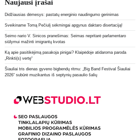
Naujausi įrašai
Didžiausias dėmesys: pastatų energinio naudingumo gerinimas
Sveikiname Tomą Pečiulį sėkmingai apgynus daktaro disertaciją!
Seimo nario V. Sinicos pranešimas: Seimas nepritarė parlamentaro
siūlymui mažinti imigrantų kvotas
Ką apie pasitikėjimą pasakoja pinigai? Klaipėdoje atidaroma paroda
„Rinkti(s) vertę“
Šiauliai tris dienas gyveno bigbendų ritmu: „Big Band Festival Šiauliai
2026“ subūrė muzikantus iš septynių pasaulio šalių