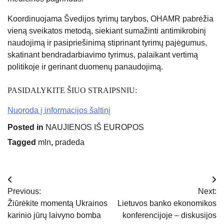
Koordinuojama Švedijos tyrimų tarybos, OHAMR pabrėžia
vieną sveikatos metodą, siekiant sumažinti antimikrobinį
naudojimą ir pasipriešinimą stiprinant tyrimų pajėgumus,
skatinant bendradarbiavimo tyrimus, palaikant vertimą
politikoje ir gerinant duomenų panaudojimą.
PASIDALYKITE ŠIUO STRAIPSNIU:
Nuoroda į informacijos šaltinį
Posted in
NAUJIENOS IŠ EUROPOS
Tagged
mln
,
pradeda
Navigacija
Previous:
Next:
tarp
Žiūrėkite momentą Ukrainos
Lietuvos banko ekonomikos
karinio jūrų laivyno bomba
konferencijoje – diskusijos
įrašų