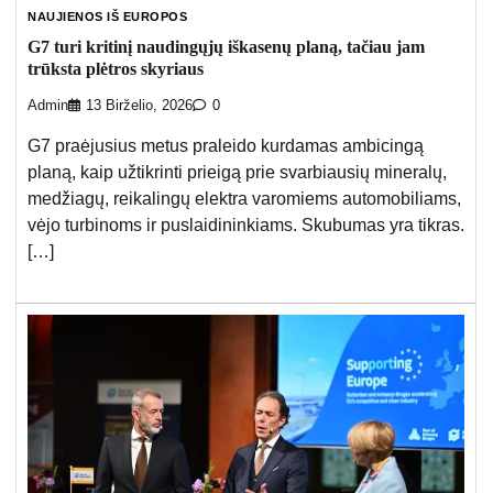
NAUJIENOS IŠ EUROPOS
G7 turi kritinį naudingųjų iškasenų planą, tačiau jam
trūksta plėtros skyriaus
Admin
13 Birželio, 2026
0
G7 praėjusius metus praleido kurdamas ambicingą
planą, kaip užtikrinti prieigą prie svarbiausių mineralų,
medžiagų, reikalingų elektra varomiems automobiliams,
vėjo turbinoms ir puslaidininkiams. Skubumas yra tikras.
[…]