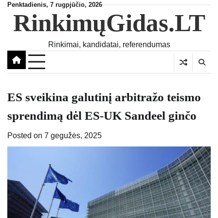
Skip
Penktadienis, 7 rugpjūčio, 2026
RinkimųGidas.LT
to
content
Rinkimai, kandidatai, referendumas
ES sveikina galutinį arbitražo teismo
sprendimą dėl ES-UK Sandeel ginčo
Posted on
7 gegužės, 2025