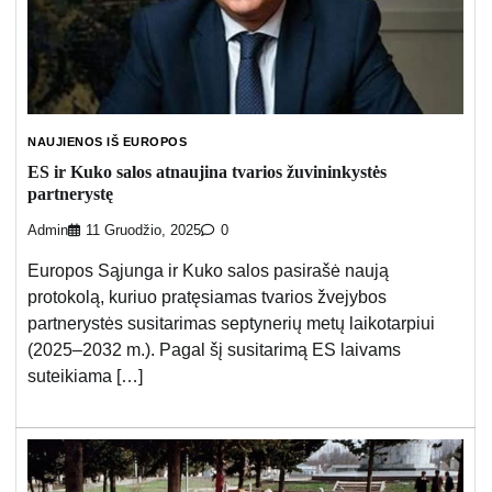
NAUJIENOS IŠ EUROPOS
ES ir Kuko salos atnaujina tvarios žuvininkystės
partnerystę
Admin
11 Gruodžio, 2025
0
Europos Sąjunga ir Kuko salos pasirašė naują
protokolą, kuriuo pratęsiamas tvarios žvejybos
partnerystės susitarimas septynerių metų laikotarpiui
(2025–2032 m.). Pagal šį susitarimą ES laivams
suteikiama […]