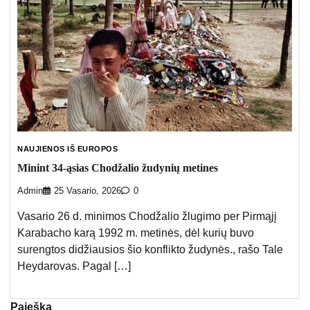
NAUJIENOS IŠ EUROPOS
Minint 34-ąsias Chodžalio žudynių metines
Admin
25 Vasario, 2026
0
Vasario 26 d. minimos Chodžalio žlugimo per Pirmąjį
Karabacho karą 1992 m. metinės, dėl kurių buvo
surengtos didžiausios šio konflikto žudynės., rašo Tale
Heydarovas. Pagal […]
Paieška