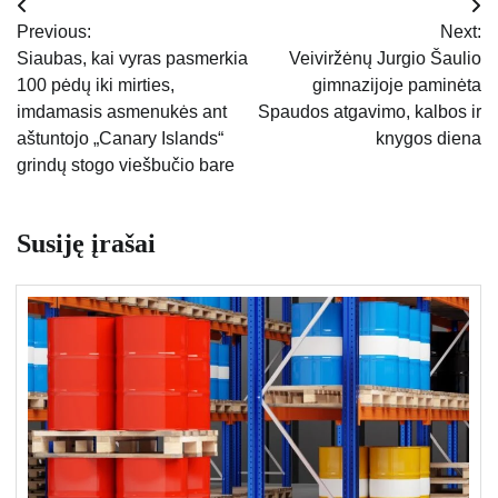
Navigacija
Previous:
Next:
tarp
Siaubas, kai vyras pasmerkia
Veiviržėnų Jurgio Šaulio
100 pėdų iki mirties,
gimnazijoje paminėta
įrašų
imdamasis asmenukės ant
Spaudos atgavimo, kalbos ir
aštuntojo „Canary Islands“
knygos diena
grindų stogo viešbučio bare
Susiję įrašai