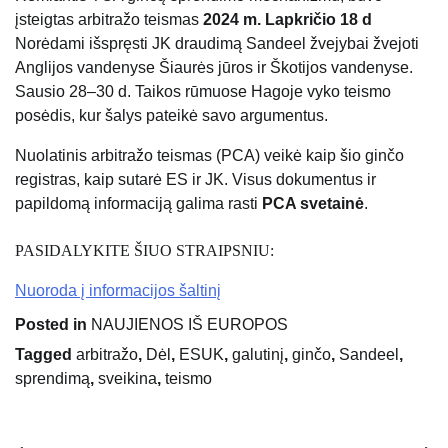
įsteigtas arbitražo teismas
2024 m. Lapkričio 18 d
Norėdami išspręsti JK draudimą Sandeel žvejybai žvejoti
Anglijos vandenyse Šiaurės jūros ir Škotijos vandenyse.
Sausio 28–30 d. Taikos rūmuose Hagoje vyko teismo
posėdis, kur šalys pateikė savo argumentus.
Nuolatinis arbitražo teismas (PCA) veikė kaip šio ginčo
registras, kaip sutarė ES ir JK. Visus dokumentus ir
papildomą informaciją galima rasti
PCA svetainė
.
PASIDALYKITE ŠIUO STRAIPSNIU:
Nuoroda į informacijos šaltinį
Posted in
NAUJIENOS IŠ EUROPOS
Tagged
arbitražo
,
Dėl
,
ESUK
,
galutinį
,
ginčo
,
Sandeel
,
sprendimą
,
sveikina
,
teismo