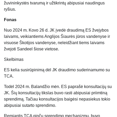
žuvininkystės tvarumą ir užtikrintų abipusiai naudingus
ryšius.
Fonas
Nuo 2024 m. Kovo 26 d. JK įvedė draudimą ES žvejybos
laivams, veikiantiems Anglijos Šiaurės jūros vandenyse ir
visuose Škotijos vandenyse, neleidžiant tiems laivams
žvejoti Sandeel šiose vietose.
Skelbimas
ES kelia susirūpinimą dėl JK draudimo suderinamumo su
TCA.
Todėl 2024 m. Balandžio mėn. ES paprašė konsultacijų su
JK. Šių konsultacijų tikslas buvo rasti abipusiai priimtiną
sprendimą. Tačiau konsultacijos baigėsi nepasiekus tokio
abipusiai sutarto sprendimo.
Remiantis TCA ginčų sprendimo mechanizmu, buvo