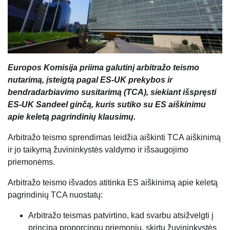
Europos Komisija priima galutinį arbitražo teismo
nutarimą, įsteigtą pagal ES-UK prekybos ir
bendradarbiavimo susitarimą (TCA), siekiant išspręsti
ES-UK Sandeel ginčą, kuris sutiko su ES aiškinimu
apie keletą pagrindinių klausimų.
Arbitražo teismo sprendimas leidžia aiškinti TCA aiškinimą
ir jo taikymą žuvininkystės valdymo ir išsaugojimo
priemonėms.
Arbitražo teismo išvados atitinka ES aiškinimą apie keletą
pagrindinių TCA nuostatų:
Arbitražo teismas patvirtino, kad svarbu atsižvelgti į
principą proporcingų priemonių, skirtų žuvininkystės