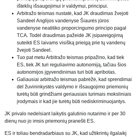
išteklių išsaugojimui ir valdymui, principui.
Arbitražo teismas nustatė, kad JK draudimas žvejoti
Sandeel Anglijos vandenyse Šiaurės jūros
vandenyse neatitiko proporcingumo principo pagal
TCA. Todėl draudimas pažeidė JK įsipareigojimą
suteikti ES laivams visišką prieigą prie tų vandenų
žvejoti Sandeel.
Tuo pat metu Arbitražo teismas pripažino, kad tiek
ES, tiek JK turi reguliavimo autonomiją, tačiau šios
autonomijos įgyvendinimas turi būti apribotas.
Galiausiai arbitražo teismas pabrėžė, kad sprendimai
dėl žuvininkystės valdymo ir išsaugojimo priemonių
turėtų būti grindžiami geriausiais turimais moksliniais
įrodymais ir kad jie turėtų būti nediskriminuojantys.
JK privalo nedelsiant laikytis galutinio nutarimo ir per 30
dienų nuo jo imsis priemonių pranešti ES.
ES ir toliau bendradarbiaus su JK, kad užtikrintų ilgalaikį