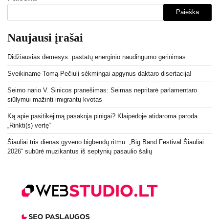
Paieška
Naujausi įrašai
Didžiausias dėmesys: pastatų energinio naudingumo gerinimas
Sveikiname Tomą Pečiulį sėkmingai apgynus daktaro disertaciją!
Seimo nario V. Sinicos pranešimas: Seimas nepritarė parlamentaro
siūlymui mažinti imigrantų kvotas
Ką apie pasitikėjimą pasakoja pinigai? Klaipėdoje atidaroma paroda
„Rinkti(s) vertę“
Šiauliai tris dienas gyveno bigbendų ritmu: „Big Band Festival Šiauliai
2026“ subūrė muzikantus iš septynių pasaulio šalių