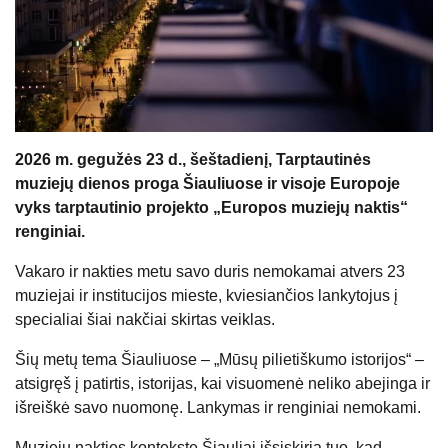
2026 m. gegužės 23 d., šeštadienį, Tarptautinės
muziejų dienos proga Šiauliuose ir visoje Europoje
vyks tarptautinio projekto „Europos muziejų naktis“
renginiai.
Vakaro ir nakties metu savo duris nemokamai atvers 23
muziejai ir institucijos mieste, kviesiančios lankytojus į
specialiai šiai nakčiai skirtas veiklas.
Šių metų tema Šiauliuose – „Mūsų pilietiškumo istorijos“ –
atsigręš į patirtis, istorijas, kai visuomenė neliko abejinga ir
išreiškė savo nuomonę. Lankymas ir renginiai nemokami.
Muziejų nakties kontekste Šiauliai išsiskiria tuo, kad