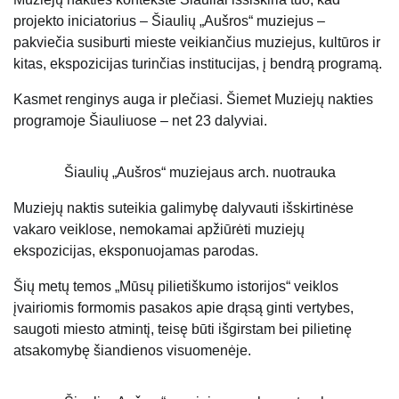
projekto iniciatorius – Šiaulių „Aušros“ muziejus –
pakviečia susiburti mieste veikiančius muziejus, kultūros ir
kitas, ekspozicijas turinčias institucijas, į bendrą programą.
Kasmet renginys auga ir plečiasi. Šiemet Muziejų nakties
programoje Šiauliuose – net 23 dalyviai.
Šiaulių „Aušros“ muziejaus arch. nuotrauka
Muziejų naktis suteikia galimybę dalyvauti išskirtinėse
vakaro veiklose, nemokamai apžiūrėti muziejų
ekspozicijas, eksponuojamas parodas.
Šių metų temos „Mūsų pilietiškumo istorijos“ veiklos
įvairiomis formomis pasakos apie drąsą ginti vertybes,
saugoti miesto atmintį, teisę būti išgirstam bei pilietinę
atsakomybę šiandienos visuomenėje.