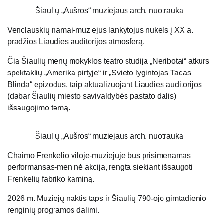
Šiaulių „Aušros“ muziejaus arch. nuotrauka
Venclauskių namai-muziejus lankytojus nukels į XX a.
pradžios Liaudies auditorijos atmosferą.
Čia Šiaulių menų mokyklos teatro studija „Neribotai“ atkurs
spektaklių „Amerika pirtyje“ ir „Svieto lygintojas Tadas
Blinda“ epizodus, taip aktualizuojant Liaudies auditorijos
(dabar Šiaulių miesto savivaldybės pastato dalis)
išsaugojimo temą.
Šiaulių „Aušros“ muziejaus arch. nuotrauka
Chaimo Frenkelio viloje-muziejuje bus prisimenamas
performansas-meninė akcija, rengta siekiant išsaugoti
Frenkelių fabriko kaminą.
2026 m. Muziejų naktis taps ir Šiaulių 790-ojo gimtadienio
renginių programos dalimi.