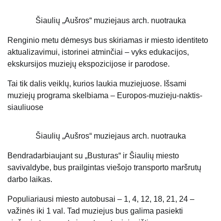
Šiaulių „Aušros“ muziejaus arch. nuotrauka
Renginio metu dėmesys bus skiriamas ir miesto identiteto
aktualizavimui, istorinei atminčiai – vyks edukacijos,
ekskursijos muziejų ekspozicijose ir parodose.
Tai tik dalis veiklų, kurios laukia muziejuose. Išsami
muziejų programa skelbiama – Europos-muzieju-naktis-
siauliuose
Šiaulių „Aušros“ muziejaus arch. nuotrauka
Bendradarbiaujant su „Busturas“ ir Šiaulių miesto
savivaldybe, bus prailgintas viešojo transporto maršrutų
darbo laikas.
Populiariausi miesto autobusai – 1, 4, 12, 18, 21, 24 –
važinės iki 1 val. Tad muziejus bus galima pasiekti