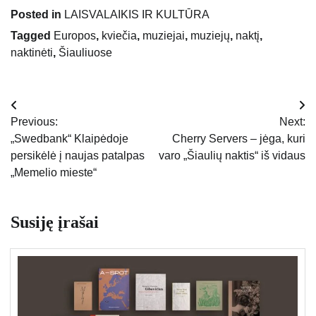
Posted in
LAISVALAIKIS IR KULTŪRA
Tagged
Europos
,
kviečia
,
muziejai
,
muziejų
,
naktį
,
naktinėti
,
Šiauliuose
Navigacija
Previous:
Next:
tarp
„Swedbank“ Klaipėdoje
Cherry Servers – jėga, kuri
persikėlė į naujas patalpas
varo „Šiaulių naktis“ iš vidaus
įrašų
„Memelio mieste“
Susiję įrašai