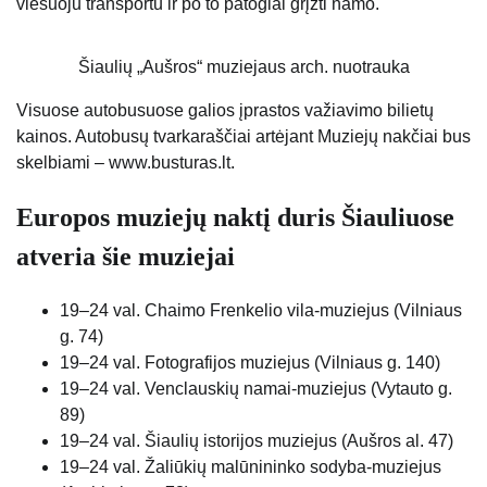
viešuoju transportu ir po to patogiai grįžti namo.
Šiaulių „Aušros“ muziejaus arch. nuotrauka
Visuose autobusuose galios įprastos važiavimo bilietų
kainos. Autobusų tvarkaraščiai artėjant Muziejų nakčiai bus
skelbiami – www.busturas.lt.
Europos muziejų naktį duris Šiauliuose
atveria šie muziejai
19–24 val. Chaimo Frenkelio vila-muziejus (Vilniaus
g. 74)
19–24 val. Fotografijos muziejus (Vilniaus g. 140)
19–24 val. Venclauskių namai-muziejus (Vytauto g.
89)
19–24 val. Šiaulių istorijos muziejus (Aušros al. 47)
19–24 val. Žaliūkių malūnininko sodyba-muziejus