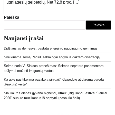
ugniagesių gelbėtojų. Net 72,8 proc. […]
Paieška
Paieška
Naujausi įrašai
Didžiausias dėmesys: pastatų energinio naudingumo gerinimas
Sveikiname Tomą Pečiulį sėkmingai apgynus daktaro disertaciją!
Seimo nario V. Sinicos pranešimas: Seimas nepritarė parlamentaro
siūlymui mažinti imigrantų kvotas
Ką apie pasitikėjimą pasakoja pinigai? Klaipėdoje atidaroma paroda
„Rinkti(s) vertę“
Šiauliai tris dienas gyveno bigbendų ritmu: „Big Band Festival Šiauliai
2026“ subūrė muzikantus iš septynių pasaulio šalių