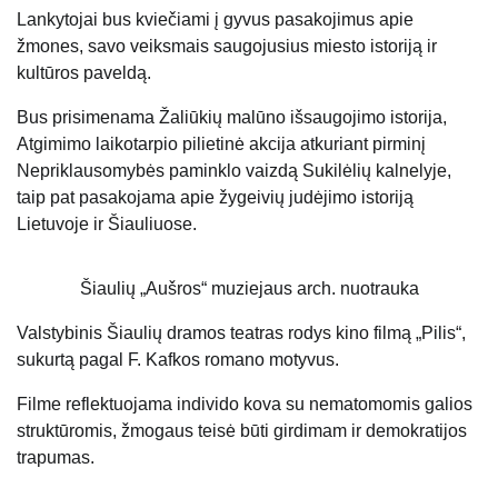
Lankytojai bus kviečiami į gyvus pasakojimus apie
žmones, savo veiksmais saugojusius miesto istoriją ir
kultūros paveldą.
Bus prisimenama Žaliūkių malūno išsaugojimo istorija,
Atgimimo laikotarpio pilietinė akcija atkuriant pirminį
Nepriklausomybės paminklo vaizdą Sukilėlių kalnelyje,
taip pat pasakojama apie žygeivių judėjimo istoriją
Lietuvoje ir Šiauliuose.
Šiaulių „Aušros“ muziejaus arch. nuotrauka
Valstybinis Šiaulių dramos teatras rodys kino filmą „Pilis“,
sukurtą pagal F. Kafkos romano motyvus.
Filme reflektuojama individo kova su nematomomis galios
struktūromis, žmogaus teisė būti girdimam ir demokratijos
trapumas.