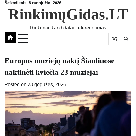
Skip
Šeštadienis, 8 rugpjūčio, 2026
RinkimųGidas.LT
to
content
Rinkimai, kandidatai, referendumas
Europos muziejų naktį Šiauliuose
naktinėti kviečia 23 muziejai
Posted on
23 gegužės, 2026