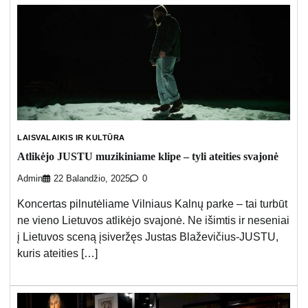
LAISVALAIKIS IR KULTŪRA
Atlikėjo JUSTU muzikiniame klipe – tyli ateities svajonė
Admin
22 Balandžio, 2025
0
Koncertas pilnutėliame Vilniaus Kalnų parke – tai turbūt
ne vieno Lietuvos atlikėjo svajonė. Ne išimtis ir neseniai
į Lietuvos sceną įsiveržęs Justas Blaževičius-JUSTU,
kuris ateities […]