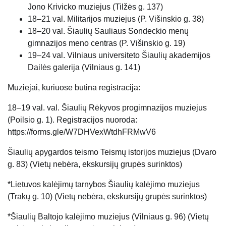
Jono Krivicko muziejus (Tilžės g. 137)
18–21 val. Militarijos muziejus (P. Višinskio g. 38)
18–20 val. Šiaulių Sauliaus Sondeckio menų
gimnazijos meno centras (P. Višinskio g. 19)
19–24 val. Vilniaus universiteto Šiaulių akademijos
Dailės galerija (Vilniaus g. 141)
Muziejai, kuriuose būtina registracija:
18–19 val. val. Šiaulių Rėkyvos progimnazijos muziejus
(Poilsio g. 1). Registracijos nuoroda:
https://forms.gle/W7DHVexWtdhFRMwV6
Šiaulių apygardos teismo Teismų istorijos muziejus (Dvaro
g. 83) (Vietų nebėra, ekskursijų grupės surinktos)
*Lietuvos kalėjimų tarnybos Šiaulių kalėjimo muziejus
(Trakų g. 10) (Vietų nebėra, ekskursijų grupės surinktos)
*Šiaulių Baltojo kalėjimo muziejus (Vilniaus g. 96) (Vietų