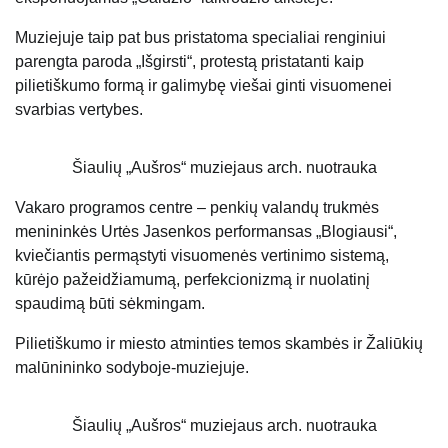
Muziejuje taip pat bus pristatoma specialiai renginiui
parengta paroda „Išgirsti“, protestą pristatanti kaip
pilietiškumo formą ir galimybę viešai ginti visuomenei
svarbias vertybes.
Šiaulių „Aušros“ muziejaus arch. nuotrauka
Vakaro programos centre – penkių valandų trukmės
menininkės Urtės Jasenkos performansas „Blogiausi“,
kviečiantis permąstyti visuomenės vertinimo sistemą,
kūrėjo pažeidžiamumą, perfekcionizmą ir nuolatinį
spaudimą būti sėkmingam.
Pilietiškumo ir miesto atminties temos skambės ir Žaliūkių
malūnininko sodyboje-muziejuje.
Šiaulių „Aušros“ muziejaus arch. nuotrauka