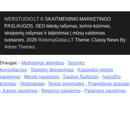
WEBSTUDIO.LT
© SKAITMENINIO MARKETINGO
PASLAUGOS. SEO tekstų rašymas, turinio kūrimas,
straipsnių rašymas ir talpinimas į mūsų valdomas
svetaines. 2026
RinkimųGidas.LT
Theme: Classy News By
Adore Themes
.
Draugai: -
Marketingo agentūra
-
Teisinės
konsultacijos
-
Skaidrių skenavimas
-
Klaipedos miesto
naujienos
-
Miesto naujienos
-
Saulius Narbutas
-
Įvaizdžio
kūrimas
-
Veidoskaita
-
Teniso treniruotės
- Pranešimai spaudai
-
Kauno naujienos
-
Regionų naujienos
-
Palangos naujienos