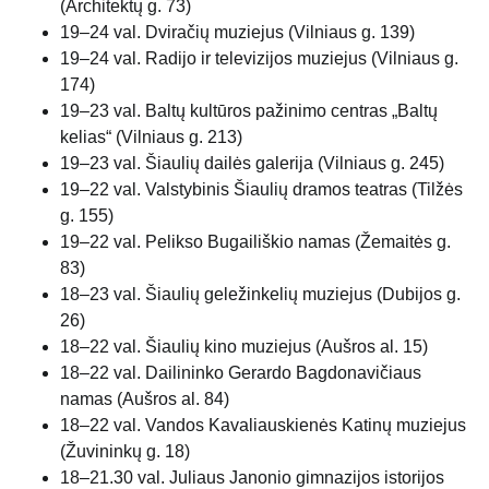
(Architektų g. 73)
19–24 val. Dviračių muziejus (Vilniaus g. 139)
19–24 val. Radijo ir televizijos muziejus (Vilniaus g.
174)
19–23 val. Baltų kultūros pažinimo centras „Baltų
kelias“ (Vilniaus g. 213)
19–23 val. Šiaulių dailės galerija (Vilniaus g. 245)
19–22 val. Valstybinis Šiaulių dramos teatras (Tilžės
g. 155)
19–22 val. Pelikso Bugailiškio namas (Žemaitės g.
83)
18–23 val. Šiaulių geležinkelių muziejus (Dubijos g.
26)
18–22 val. Šiaulių kino muziejus (Aušros al. 15)
18–22 val. Dailininko Gerardo Bagdonavičiaus
namas (Aušros al. 84)
18–22 val. Vandos Kavaliauskienės Katinų muziejus
(Žuvininkų g. 18)
18–21.30 val. Juliaus Janonio gimnazijos istorijos