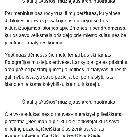
Šiaulių „Aušros“ muziejaus arch. nuotrauka
Per meninius pasirodymus, filmų peržiūras, kūrybines
dirbtuves, ir gyvus pasakojimus muziejuose bus
aktualizuojamos istorijos apie žmones ir bendruomenes,
kurios savo veiksmais prisidėjo prie miesto kultūrinės bei
pilietinės tapatybės kūrimo.
Ypatingas dėmesys šių metų temai bus skiriamas
Fotografijos muziejus erdvėse. Lankytojai galės prisiminti
arba pažinti pastarųjų metų pilietines iniciatyvas, turėsite
galimybę išsakyti savo poziciją bei permąstyti, kas
šiandien laikoma kokybišku kūriniu ir kūrėju.
Šiaulių „Aušros“ muziejaus arch. nuotrauka
Čia vyks edukacinės dirbtuvės–interaktyvi pilietiškumo
platforma „Nes man rūpi“, kurioje lankytojai kurs savo
pilietinę poziciją išreiškiančius ženklus, vėliau
eksponuojamus „Gaidžio“ laikrodžio aikštėje.