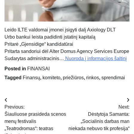
Leido ILTE valdomai įmonei įsigyti dalį Axiology DLT
Urbo bankui leista padidinti įstatinį kapitalą
Pritarė „Gjensidige“ kandidatūrai
Pritarta sandoriui dėl Alter Domus Agency Services Europe
Sudarytas administracinis…
Nuoroda į informacijos šaltinį
Posted in
FINANSAI
Tagged
Finansų
,
komiteto
,
priežiūros
,
rinkos
,
sprendimai
Navigacija
Previous:
Next:
tarp
Šiauliuose prasideda scenos
Dėstytoja Samanta:
menų festivalis
„Socialinis darbas man
įrašų
„Teatrodromas“: teatras
niekada nebuvo tik profesija“