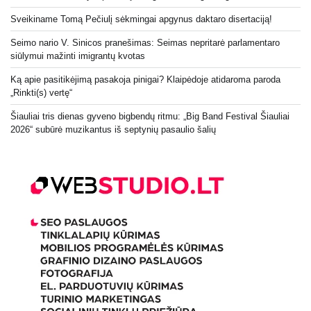
Sveikiname Tomą Pečiulį sėkmingai apgynus daktaro disertaciją!
Seimo nario V. Sinicos pranešimas: Seimas nepritarė parlamentaro
siūlymui mažinti imigrantų kvotas
Ką apie pasitikėjimą pasakoja pinigai? Klaipėdoje atidaroma paroda
„Rinkti(s) vertę“
Šiauliai tris dienas gyveno bigbendų ritmu: „Big Band Festival Šiauliai
2026“ subūrė muzikantus iš septynių pasaulio šalių