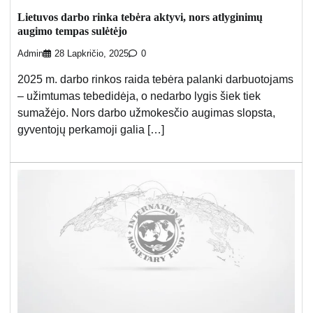
Lietuvos darbo rinka tebėra aktyvi, nors atlyginimų
augimo tempas sulėtėjo
Admin
28 Lapkričio, 2025
0
2025 m. darbo rinkos raida tebėra palanki darbuotojams
– užimtumas tebedidėja, o nedarbo lygis šiek tiek
sumažėjo. Nors darbo užmokesčio augimas slopsta,
gyventojų perkamoji galia […]