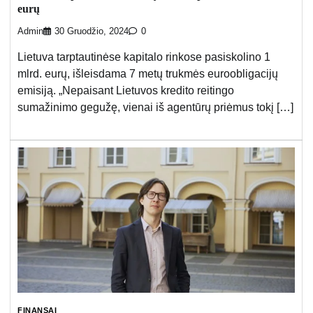
eurų
Admin
30 Gruodžio, 2024
0
Lietuva tarptautinėse kapitalo rinkose pasiskolino 1
mlrd. eurų, išleisdama 7 metų trukmės euroobligacijų
emisiją. „Nepaisant Lietuvos kredito reitingo
sumažinimo gegužę, vienai iš agentūrų priėmus tokį […]
FINANSAI