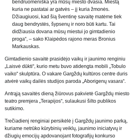
bendruomeniška yra mūsų miesto dvasia. Miestą
kuria ne pastatai ar gatvės – jį kuria žmonės.
Džiaugiuosi, kad šią šventinę savaitę matėme tiek
daug bendrystės, šypsenų ir noro būti kartu. Tai
didžiausia dovana mūsų miestui jo gimtadienio
proga“, – sako Klaipėdos rajono meras Bronius
Markauskas.
Gimtadienio savaitė prasidėjo vaikų ir jaunimo renginiu
„Laisvė dūkti“, kurio metu buvo atidengta mobili „Tobulo
vaiko“ skulptūra. O vakare Gargždų kultūros centre duris
atvėrė vaikų dailės studijos paroda „Aborigenų vasara“.
Antrąją savaitės dieną žiūrovus pakvietė Gargždų miesto
teatro premjera „Terapijos“, sulaukusi šilto publikos
sutikimo.
Trečiadienį renginiai persikėlė į Gargždų jaunimo parką,
kuriame netrūko kūrybinių veiklų, jaunimo iniciatyvų ir
džiugių emocijų apdovanojant fotografijų konkurso