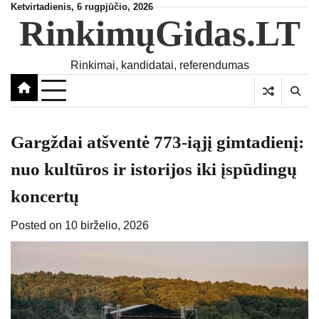
Skip
Ketvirtadienis, 6 rugpjūčio, 2026
RinkimųGidas.LT
to
content
Rinkimai, kandidatai, referendumas
Gargždai atšventė 773-iąjį gimtadienį:
nuo kultūros ir istorijos iki įspūdingų
koncertų
Posted on
10 birželio, 2026