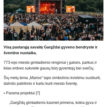
Visą pastarąją savaitę Gargždai gyveno bendryste ir
šventine nuotaika.
773-iojo miesto gimtadienio renginiai į gatves, parkus ir
kitas erdves sukvietė gausų būrį gyventojų bei svečių.
Šių metų tema „Marios“ tapo simboliniu kvietimu susiburti,
dalintis patirtimis ir kartu kurti miesto šventę.
• Parama projektui [7]
„Gargždų gimtadienis kasmet primena, kokia gyva ir