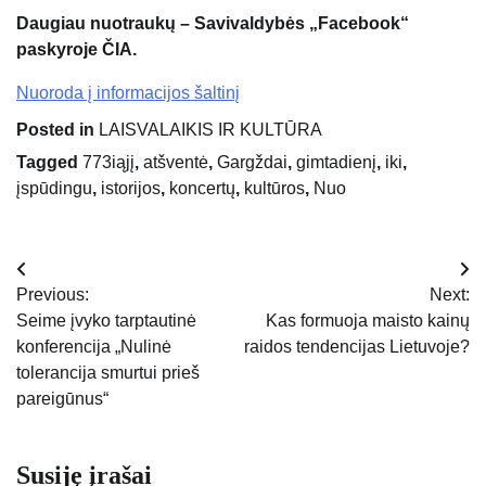
Daugiau nuotraukų – Savivaldybės „Facebook“
paskyroje ČIA.
Nuoroda į informacijos šaltinį
Posted in
LAISVALAIKIS IR KULTŪRA
Tagged
773iąjį
,
atšventė
,
Gargždai
,
gimtadienį
,
iki
,
įspūdingu
,
istorijos
,
koncertų
,
kultūros
,
Nuo
Navigacija
Previous:
Next:
tarp
Seime įvyko tarptautinė
Kas formuoja maisto kainų
konferencija „Nulinė
raidos tendencijas Lietuvoje?
įrašų
tolerancija smurtui prieš
pareigūnus“
Susiję įrašai