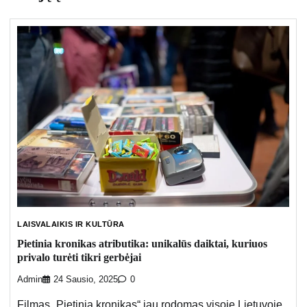
LAISVALAIKIS IR KULTŪRA
Pietinia kronikas atributika: unikalūs daiktai, kuriuos
privalo turėti tikri gerbėjai
Admin
24 Sausio, 2025
0
Filmas „Pietinia kronikas“ jau rodomas visoje Lietuvoje,