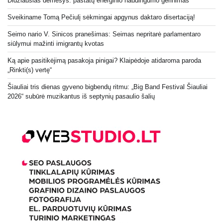
Didžiausias dėmesys: pastatų energinio naudingumo gerinimas
Sveikiname Tomą Pečiulį sėkmingai apgynus daktaro disertaciją!
Seimo nario V. Sinicos pranešimas: Seimas nepritarė parlamentaro
siūlymui mažinti imigrantų kvotas
Ką apie pasitikėjimą pasakoja pinigai? Klaipėdoje atidaroma paroda
„Rinkti(s) vertę“
Šiauliai tris dienas gyveno bigbendų ritmu: „Big Band Festival Šiauliai
2026“ subūrė muzikantus iš septynių pasaulio šalių