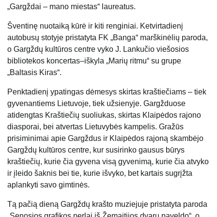
„Gargždai – mano miestas“ laureatus.
Šventinę nuotaiką kūrė ir kiti renginiai. Ketvirtadienį
autobusų stotyje pristatyta FK „Banga“ marškinėlių paroda,
o Gargždų kultūros centre vyko J. Lankučio viešosios
bibliotekos koncertas–iškyla „Marių ritmu“ su grupe
„Baltasis Kiras“.
Penktadienį ypatingas dėmesys skirtas kraštiečiams – tiek
gyvenantiems Lietuvoje, tiek užsienyje. Gargžduose
atidengtas Kraštiečių suoliukas, skirtas Klaipėdos rajono
diasporai, bei atvertas Lietuvybės kampelis. Gražūs
prisiminimai apie Gargždus ir Klaipėdos rajoną skambėjo
Gargždų kultūros centre, kur susirinko gausus būrys
kraštiečių, kurie čia gyvena visą gyvenimą, kurie čia atvyko
ir įleido šaknis bei tie, kurie išvyko, bet kartais sugrįžta
aplankyti savo gimtinės.
Tą pačią dieną Gargždų krašto muziejuje pristatyta paroda
„Senosios grafikos perlai iš Žemaitijos dvarų paveldo“, o