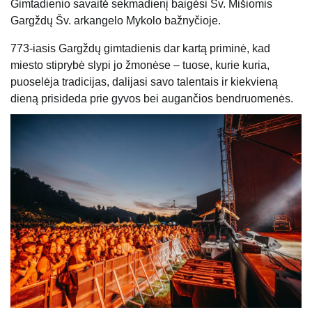
Gimtadienio savaitė sekmadienį baigėsi Šv. Mišiomis
Gargždų Šv. arkangelo Mykolo bažnyčioje.
773-iasis Gargždų gimtadienis dar kartą priminė, kad
miesto stiprybė slypi jo žmonėse – tuose, kurie kuria,
puoselėja tradicijas, dalijasi savo talentais ir kiekvieną
dieną prisideda prie gyvos bei augančios bendruomenės.