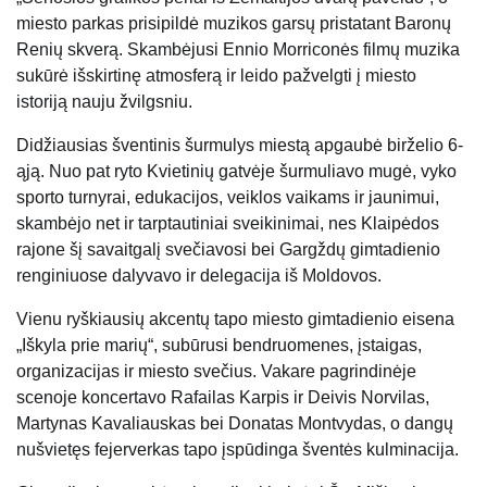
miesto parkas prisipildė muzikos garsų pristatant Baronų
Renių skverą. Skambėjusi Ennio Morriconės filmų muzika
sukūrė išskirtinę atmosferą ir leido pažvelgti į miesto
istoriją nauju žvilgsniu.
Didžiausias šventinis šurmulys miestą apgaubė birželio 6-
ąją. Nuo pat ryto Kvietinių gatvėje šurmuliavo mugė, vyko
sporto turnyrai, edukacijos, veiklos vaikams ir jaunimui,
skambėjo net ir tarptautiniai sveikinimai, nes Klaipėdos
rajone šį savaitgalį svečiavosi bei Gargždų gimtadienio
renginiuose dalyvavo ir delegacija iš Moldovos.
Vienu ryškiausių akcentų tapo miesto gimtadienio eisena
„Iškyla prie marių“, subūrusi bendruomenes, įstaigas,
organizacijas ir miesto svečius. Vakare pagrindinėje
scenoje koncertavo Rafailas Karpis ir Deivis Norvilas,
Martynas Kavaliauskas bei Donatas Montvydas, o dangų
nušvietęs fejerverkas tapo įspūdinga šventės kulminacija.