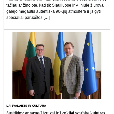
tačiau ar žinojote, kad tik Šiauliuose ir Vilniuje žiūrovai
galėjo mėgautis autentiška 90-ųjų atmosfera ir įsigyti
specialiai paruoštos […]
LAISVALAIKIS IR KULTŪRA
Susitikime aptartos Lietuvai ir Lenkijai svarbios kultūros