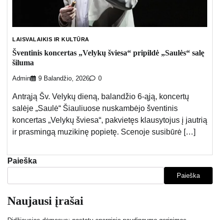
LAISVALAIKIS IR KULTŪRA
Šventinis koncertas „Velykų šviesa“ pripildė „Saulės“ salę
šiluma
Admin
9 Balandžio, 2026
0
Antrąją Šv. Velykų dieną, balandžio 6-ąją, koncertų
salėje „Saulė“ Šiauliuose nuskambėjo šventinis
koncertas „Velykų šviesa“, pakvietęs klausytojus į jautrią
ir prasmingą muzikinę popietę. Scenoje susibūrė […]
Paieška
Paieška
Naujausi įrašai