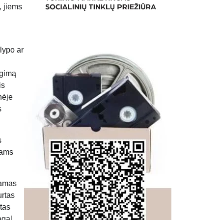
, jiems
lypo ar
ngimą
is
nėje
s
s
vams
damas
urtas
otas
agal