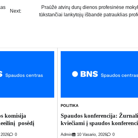
kas
Praūžė atvirų durų dienos profesinėse moky
Next:
tūkstančiai lankytojų išbandė patrauklias prof
POLITIKA
s komisija
Spaudos konferencija: Žurnali
eeilinį posėdį
kviečiami į spaudos konferenci
 2026
0
Admin
10 Vasario, 2026
0