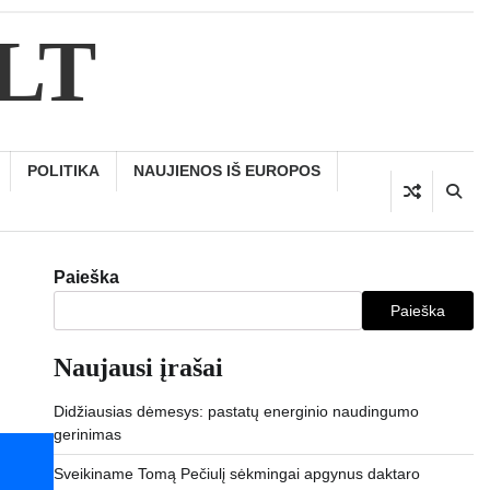
.LT
POLITIKA
NAUJIENOS IŠ EUROPOS
Paieška
Paieška
Naujausi įrašai
Didžiausias dėmesys: pastatų energinio naudingumo
gerinimas
Sveikiname Tomą Pečiulį sėkmingai apgynus daktaro