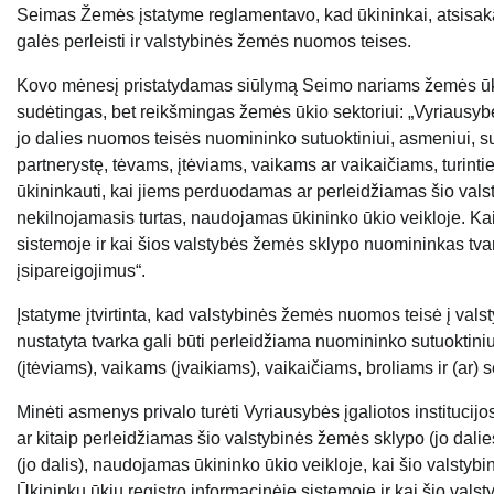
Seimas Žemės įstatyme reglamentavo, kad ūkininkai, atsisaka
galės perleisti ir valstybinės žemės nuomos teises.
Kovo mėnesį pristatydamas siūlymą Seimo nariams žemės ūki
sudėtingas, bet reikšmingas žemės ūkio sektoriui: „Vyriausybė
jo dalies nuomos teisės nuomininko sutuoktiniui, asmeniui, s
partnerystę, tėvams, įtėviams, vaikams ar vaikaičiams, turinti
ūkininkauti, kai jiems perduodamas ar perleidžiamas šio val
nekilnojamasis turtas, naudojamas ūkininko ūkio veikloje. Kai 
sistemoje ir kai šios valstybės žemės sklypo nuomininkas tva
įsipareigojimus“.
Įstatyme įtvirtinta, kad valstybinės žemės nuomos teisė į val
nustatyta tvarka gali būti perleidžiama nuomininko sutuoktini
(įtėviams), vaikams (įvaikiams), vaikaičiams, broliams ir (ar) 
Minėti asmenys privalo turėti Vyriausybės įgaliotos instituci
ar kitaip perleidžiamas šio valstybinės žemės sklypo (jo dali
(jo dalis), naudojamas ūkininko ūkio veikloje, kai šio valstyb
Ūkininkų ūkių registro informacinėje sistemoje ir kai šio val