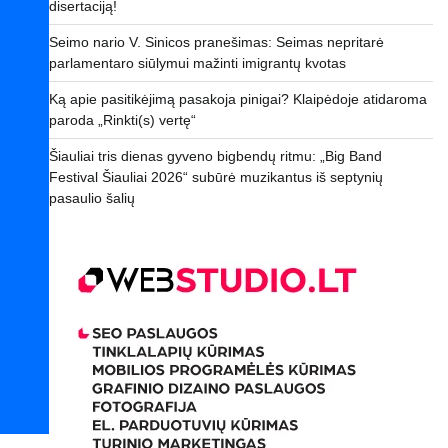
disertaciją!
Seimo nario V. Sinicos pranešimas: Seimas nepritarė
parlamentaro siūlymui mažinti imigrantų kvotas
Ką apie pasitikėjimą pasakoja pinigai? Klaipėdoje atidaroma
paroda „Rinkti(s) vertę“
Šiauliai tris dienas gyveno bigbendų ritmu: „Big Band
Festival Šiauliai 2026“ subūrė muzikantus iš septynių
pasaulio šalių