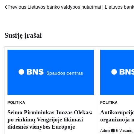
Previous:
Lietuvos banko valdybos nutarimai | Lietuvos ban
Navigacija
tarp
įrašų
Susiję įrašai
POLITIKA
POLITIKA
Seimo Pirmininkas Juozas Olekas:
Antikorupcijo
po rinkimų Vengrijoje tikimasi
organizuoja n
didesnės vienybės Europoje
Admin
6 Vasario,