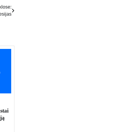
klose:
esijas
stai
ją