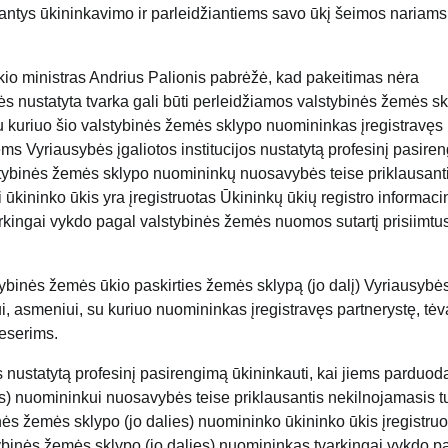
ntys ūkininkavimo ir parleidžiantiems savo ūkį šeimos nariams
o ministras Andrius Palionis pabrėžė, kad pakeitimas nėra
s nustatyta tvarka gali būti perleidžiamos valstybinės žemės sk
u kuriuo šio valstybinės žemės sklypo nuomininkas įregistravęs
ems Vyriausybės įgaliotos institucijos nustatytą profesinį pasire
stybinės žemės sklypo nuomininkų nuosavybės teise priklausant
ūkininko ūkis yra įregistruotas Ūkininkų ūkių registro informaci
rkingai vykdo pagal valstybinės žemės nuomos sutartį prisiimtu
stybinės žemės ūkio paskirties žemės sklypą (jo dalį) Vyriausybė
ui, asmeniui, su kuriuo nuomininkas įregistravęs partnerystę, tė
seserims.
jos nustatytą profesinį pasirengimą ūkininkauti, kai jiems parduo
es) nuomininkui nuosavybės teise priklausantis nekilnojamasis t
inės žemės sklypo (jo dalies) nuomininko ūkininko ūkis įregistru
stybinės žemės sklypo (jo dalies) nuomininkas tvarkingai vykdo p