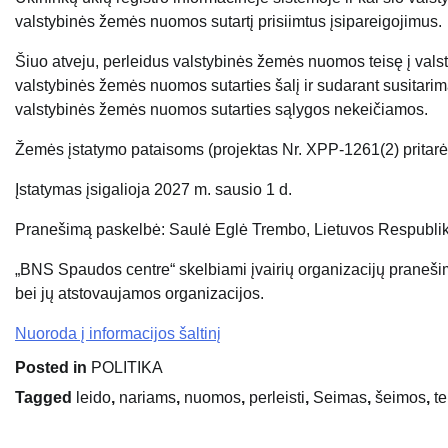
valstybinės žemės nuomos sutartį prisiimtus įsipareigojimus.
Šiuo atveju, perleidus valstybinės žemės nuomos teisę į valst
valstybinės žemės nuomos sutarties šalį ir sudarant susitari
valstybinės žemės nuomos sutarties sąlygos nekeičiamos.
Žemės įstatymo pataisoms (projektas Nr.
XPP-1261(2)
pritar
Įstatymas įsigalioja 2027 m. sausio 1 d.
Pranešimą paskelbė: Saulė Eglė Trembo, Lietuvos Respublik
„BNS Spaudos centre“ skelbiami įvairių organizacijų praneši
bei jų atstovaujamos organizacijos.
Nuoroda į informacijos šaltinį
Posted in
POLITIKA
Tagged
leido
,
nariams
,
nuomos
,
perleisti
,
Seimas
,
šeimos
,
te