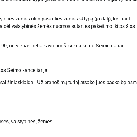
ybinės žemės ūkio paskirties žemės sklypą (jo dalį), keičiant
mą dėl valstybinės žemės nuomos sutarties pakeitimo, kitos šios
ė 90, nė vienas nebalsavo prieš, susilaikė du Seimo nariai.
os Seimo kanceliarija
mai žiniasklaidai. Už pranešimų turinį atsako juos paskelbę as
isės
,
valstybinės
,
žemės