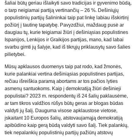
šaliai būtų geriau išlaikyti savo tradicijas ir gyvenimo būdą,
o tarp neigiamai partiją vertinančių – 26 %. Dešiniųjų
populistinių partijų šalininkai taip pat linkę labiau išskirtinį
požiūrį į tautinę tapatybę. Pavyzdžiui, maždaug pusė ar
daugiau tų, kurie teigiamai žiūri į dešiniąsias populistines
Ispanijos, Lenkijos ir Graikijos partijas, mano, kad labai
svarbu gimti jų šalyje, kad iš tikrųjų priklausytų savo šalies
pilietybei.
Mūsų apklausos duomenys taip pat rodo, kad žmonės,
kurie palankiai vertina dešiniąsias populistines partijas,
rečiau išreiškia paramą abortams ar tos pačios lyties
asmenų santuokoms. Kaip į demokratiją žiūri dešinieji
populistai? 2023 m. respondentų iš 24 šalių paklausėme,
ar tam tikros valdžios rūšys būtų geras ar blogas būdas
valdyti jų šalį. Dauguma visose apklaustose vietose,
įskaitant 10 Europos šalių, atstovaujamąją demokratiją
apibūdino kaip gerą būdą valdyti savo šalį. Tiek palankių,
tiek nepalankių populistinių partijų pažiūrų atstovų