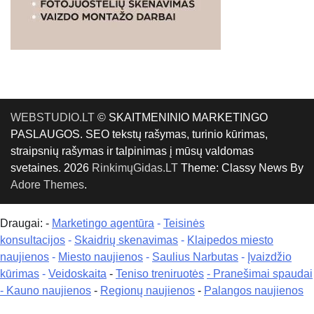
WEBSTUDIO.LT
© SKAITMENINIO MARKETINGO
PASLAUGOS. SEO tekstų rašymas, turinio kūrimas,
straipsnių rašymas ir talpinimas į mūsų valdomas
svetaines. 2026
RinkimųGidas.LT
Theme: Classy News By
Adore Themes
.
Draugai: -
Marketingo agentūra
-
Teisinės
konsultacijos
-
Skaidrių skenavimas
-
Klaipedos miesto
naujienos
-
Miesto naujienos
-
Saulius Narbutas
-
Įvaizdžio
kūrimas
-
Veidoskaita
-
Teniso treniruotės
- Pranešimai spaudai
-
Kauno naujienos
-
Regionų naujienos
-
Palangos naujienos