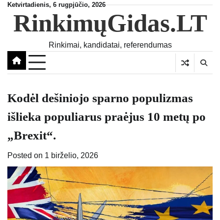
Skip
Ketvirtadienis, 6 rugpjūčio, 2026
RinkimųGidas.LT
to
content
Rinkimai, kandidatai, referendumas
Kodėl dešiniojo sparno populizmas
išlieka populiarus praėjus 10 metų po
„Brexit“.
Posted on
1 birželio, 2026