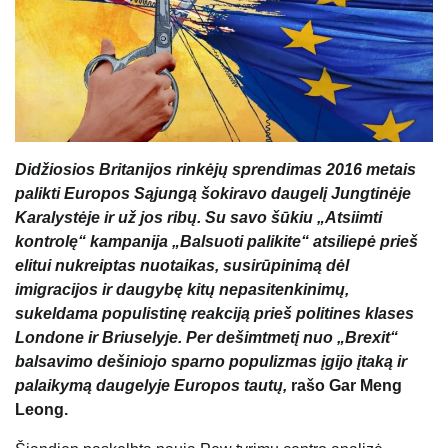
Didžiosios Britanijos rinkėjų sprendimas 2016 metais
palikti Europos Sąjungą šokiravo daugelį Jungtinėje
Karalystėje ir už jos ribų. Su savo šūkiu „Atsiimti
kontrolę“ kampanija „Balsuoti palikite“ atsiliepė prieš
elitui nukreiptas nuotaikas, susirūpinimą dėl
imigracijos ir daugybę kitų nepasitenkinimų,
sukeldama populistinę reakciją prieš politines klases
Londone ir Briuselyje. Per dešimtmetį nuo „Brexit“
balsavimo dešiniojo sparno populizmas įgijo įtaką ir
palaikymą daugelyje Europos tautų,
rašo Gar Meng
Leong.