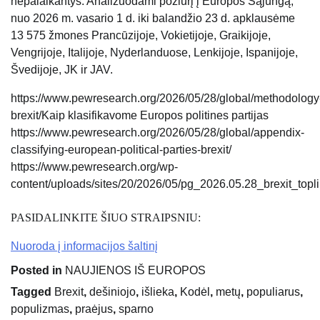
nepalaikantys. Analizuodami požiūrį į Europos Sąjungą,
nuo 2026 m. vasario 1 d. iki balandžio 23 d. apklausėme
13 575 žmones Prancūzijoje, Vokietijoje, Graikijoje,
Vengrijoje, Italijoje, Nyderlanduose, Lenkijoje, Ispanijoje,
Švedijoje, JK ir JAV.
https://www.pewresearch.org/2026/05/28/global/methodology
brexit/Kaip klasifikavome Europos politines partijas
https://www.pewresearch.org/2026/05/28/global/appendix-
classifying-european-political-parties-brexit/
https://www.pewresearch.org/wp-
content/uploads/sites/20/2026/05/pg_2026.05.28_brexit_topli
PASIDALINKITE ŠIUO STRAIPSNIU:
Nuoroda į informacijos šaltinį
Posted in
NAUJIENOS IŠ EUROPOS
Tagged
Brexit
,
dešiniojo
,
išlieka
,
Kodėl
,
metų
,
populiarus
,
populizmas
,
praėjus
,
sparno