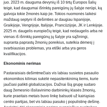
juo. 2023 m. dauguma devynių iš 10 tirtų Europos šalių
teigė, kad daugumai išrinktų pareigūnų jų šalyje nerūpi, ką
galvoja tokie žmonės kaip jie. Tokios nuomonės laikėsi
maždaug septyni iš dešimties ar daugiau Ispanijoje,
Graikijoje, Vengrijoje, Italijoje, Prancūzijoje, JK ir Lenkijoje.
2025 m. daugelis europiečių teigė, kad nedaugelis arba nė
vienas iš išrinktų pareigūnų jų šalyje yra sąžiningi,
supranta paprastų žmonių poreikius, sutelkia dėmesį į
svarbiausias problemas, yra etiški arba yra geros
kvalifikacijos.
Ekonominis nerimas
Pastaraisiais dešimtmečiais vis labiau susietos pasaulio
ekonomikos kilimas sukėlė nepasitenkinimą tiems, kurie
jaučiasi palikti globalizacijos. Dažnai šią grupę sudaro
daug žemesnio išsilavinimo darbininkų klasės žmonių,
kurie praeitais metais buvo linkę balsuoti už kairiąsias
centro partijas, bet vis labiau pasuko į populistinę dešinę.