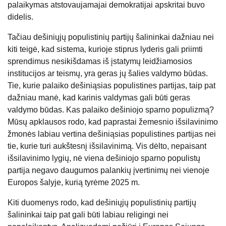
palaikymas atstovaujamajai demokratijai apskritai buvo
didelis.
Tačiau dešiniųjų populistinių partijų šalininkai dažniau nei
kiti teigė, kad sistema, kurioje stiprus lyderis gali priimti
sprendimus nesikišdamas iš įstatymų leidžiamosios
institucijos ar teismų, yra geras jų šalies valdymo būdas.
Tie, kurie palaiko dešiniąsias populistines partijas, taip pat
dažniau manė, kad karinis valdymas gali būti geras
valdymo būdas. Kas palaiko dešiniojo sparno populizmą?
Mūsų apklausos rodo, kad paprastai žemesnio išsilavinimo
žmonės labiau vertina dešiniąsias populistines partijas nei
tie, kurie turi aukštesnį išsilavinimą. Vis dėlto, nepaisant
išsilavinimo lygių, nė viena dešiniojo sparno populistų
partija negavo daugumos palankių įvertinimų nei vienoje
Europos šalyje, kurią tyrėme 2025 m.
Kiti duomenys rodo, kad dešiniųjų populistinių partijų
šalininkai taip pat gali būti labiau religingi nei