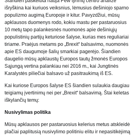
Šiandien paskelbta nauja Pew tyrimų centro analizė
išryškina kai kuriuos veiksnius, lėmusius dešiniojo sparno
populizmo augimą Europoje ir kitur. Pavyzdžiui, mūsų
apklausos duomenys rodo, kokiu mastu per pastaruosius
10 metų tapo palankesnės nuomonės apie dešiniųjų
populistinių partijų keturiose šalyse, kurias mes reguliariai
tiriame. Praėjus metams po „Brexit“ balsavimo, nuomonės
apie ES daugumoje šalių smarkiai pagerėjo. Šiandien
daugelio mūsų apklaustų Europos tautų žmonės Europos
Sąjungą vertina palankiau nei 2016 m., kai Jungtinės
Karalystės piliečiai balsavo už pasitraukimą iš ES.
Kai kuriose Europos šalyse ES šiandien sulaukia daugiau
teigiamų įvertinimų nei per „Brexit“ balsavimą. Štai keletas
iškylančių temų:
Nusivylimas politika
Mūsų apklausos per pastaruosius kelerius metus atskleidė
plačiai paplitusią nusivylimo politiniu elitu ir nepasitikėjimą