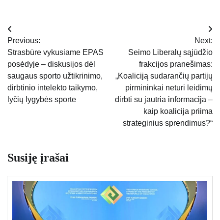
Navigacija
Previous:
Next:
tarp
Strasbūre vykusiame EPAS
Seimo Liberalų sąjūdžio
posėdyje – diskusijos dėl
frakcijos pranešimas:
įrašų
saugaus sporto užtikrinimo,
„Koaliciją sudarančių partijų
dirbtinio intelekto taikymo,
pirmininkai neturi leidimų
lyčių lygybės sporte
dirbti su jautria informacija –
kaip koalicija priima
strateginius sprendimus?“
Susiję įrašai