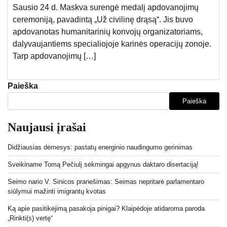
Sausio 24 d. Maskva surengė medalį apdovanojimų
ceremoniją, pavadintą „Už civilinę drąsą“. Jis buvo
apdovanotas humanitarinių konvojų organizatoriams,
dalyvaujantiems specialiojoje karinės operacijų zonoje.
Tarp apdovanojimų […]
Paieška
Paieška
Naujausi įrašai
Didžiausias dėmesys: pastatų energinio naudingumo gerinimas
Sveikiname Tomą Pečiulį sėkmingai apgynus daktaro disertaciją!
Seimo nario V. Sinicos pranešimas: Seimas nepritarė parlamentaro
siūlymui mažinti imigrantų kvotas
Ką apie pasitikėjimą pasakoja pinigai? Klaipėdoje atidaroma paroda
„Rinkti(s) vertę“