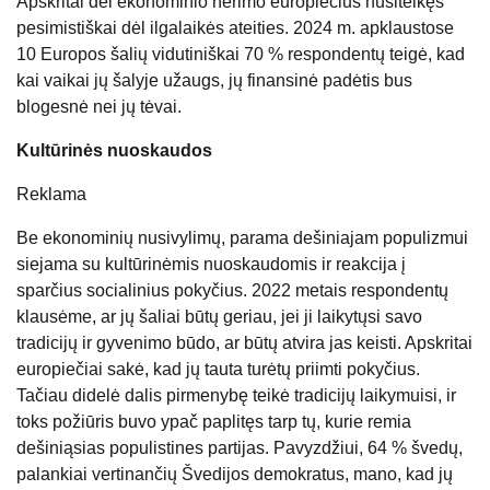
Apskritai dėl ekonominio nerimo europiečius nusiteikęs
pesimistiškai dėl ilgalaikės ateities. 2024 m. apklaustose
10 Europos šalių vidutiniškai 70 % respondentų teigė, kad
kai vaikai jų šalyje užaugs, jų finansinė padėtis bus
blogesnė nei jų tėvai.
Kultūrinės nuoskaudos
Reklama
Be ekonominių nusivylimų, parama dešiniajam populizmui
siejama su kultūrinėmis nuoskaudomis ir reakcija į
sparčius socialinius pokyčius. 2022 metais respondentų
klausėme, ar jų šaliai būtų geriau, jei ji laikytųsi savo
tradicijų ir gyvenimo būdo, ar būtų atvira jas keisti. Apskritai
europiečiai sakė, kad jų tauta turėtų priimti pokyčius.
Tačiau didelė dalis pirmenybę teikė tradicijų laikymuisi, ir
toks požiūris buvo ypač paplitęs tarp tų, kurie remia
dešiniąsias populistines partijas. Pavyzdžiui, 64 % švedų,
palankiai vertinančių Švedijos demokratus, mano, kad jų