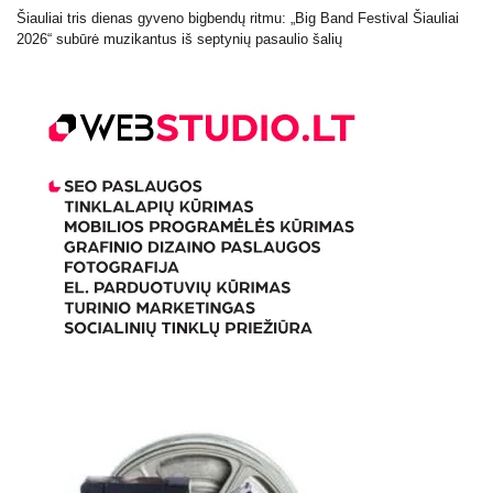
Šiauliai tris dienas gyveno bigbendų ritmu: „Big Band Festival Šiauliai
2026“ subūrė muzikantus iš septynių pasaulio šalių