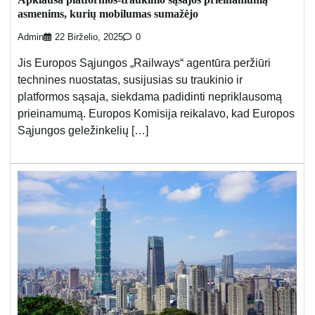
asmenims, kurių mobilumas sumažėjo
Admin
22 Birželio, 2025
0
Jis Europos Sąjungos „Railways“ agentūra peržiūri
technines nuostatas, susijusias su traukinio ir
platformos sąsaja, siekdama padidinti nepriklausomą
prieinamumą. Europos Komisija reikalavo, kad Europos
Sąjungos geležinkelių […]