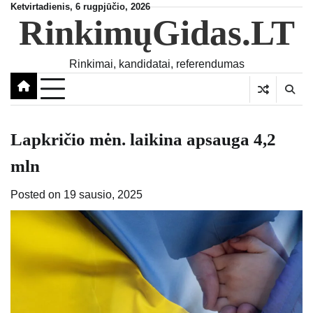
Skip
Ketvirtadienis, 6 rugpjūčio, 2026
RinkimųGidas.LT
to
content
Rinkimai, kandidatai, referendumas
Lapkričio mėn. laikina apsauga 4,2
mln
Posted on
19 sausio, 2025