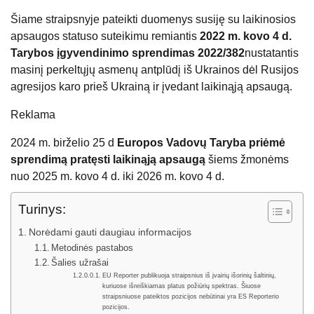
Šiame straipsnyje pateikti duomenys susiję su laikinosios
apsaugos statuso suteikimu remiantis
2022 m. kovo 4 d.
Tarybos įgyvendinimo sprendimas 2022/382
nustatantis
masinį perkeltųjų asmenų antplūdį iš Ukrainos dėl Rusijos
agresijos karo prieš Ukrainą ir įvedant laikinąją apsaugą.
Reklama
2024 m. birželio 25 d
Europos Vadovų Taryba priėmė
sprendimą pratęsti laikinąją apsaugą
šiems žmonėms
nuo 2025 m. kovo 4 d. iki 2026 m. kovo 4 d.
Turinys:
Norėdami gauti daugiau informacijos
Metodinės pastabos
Šalies užrašai
EU Reporter publikuoja straipsnius iš įvairių išorinių šaltinių,
kuriuose išreiškiamas platus požiūrių spektras. Šiuose
straipsniuose pateiktos pozicijos nebūtinai yra ES Reporterio
pozicijos.