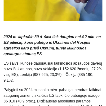
2024 m. lapkričio 30 d. šiek tiek daugiau nei 4,2 mln. ne
ES piliečių, kurie pabėgo iš Ukrainos dėl Rusijos
agresijos karo prieš Ukrainą, turėjo laikinosios
apsaugos statusą ES.
ES šalys, kuriose daugiausiai laikinosios apsaugos gavėjų
buvo iš Ukrainos, buvo Vokietija (1 152 620 žmonių; 27,2%
visų ES), Lenkija (987 925; 23,3%) ir Čekija (385 190;
9,1%).
Palyginti su 2024 m. spalio mėn. pabaiga, bendras laikinai
saugomų asmenų skaičius ES lapkričio pabaigoje išaugo
36 010 (+0,9 proc.). Didžiausias absoliutus paramos