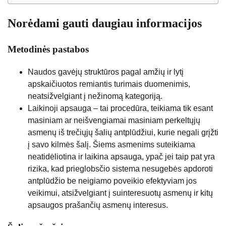
Norėdami gauti daugiau informacijos
Metodinės pastabos
Naudos gavėjų struktūros pagal amžių ir lytį
apskaičiuotos remiantis turimais duomenimis,
neatsižvelgiant į nežinomą kategoriją.
Laikinoji apsauga – tai procedūra, teikiama tik esant
masiniam ar neišvengiamai masiniam perkeltųjų
asmenų iš trečiųjų šalių antplūdžiui, kurie negali grįžti
į savo kilmės šalį. Šiems asmenims suteikiama
neatidėliotina ir laikina apsauga, ypač jei taip pat yra
rizika, kad prieglobsčio sistema nesugebės apdoroti
antplūdžio be neigiamo poveikio efektyviam jos
veikimui, atsižvelgiant į suinteresuotų asmenų ir kitų
apsaugos prašančių asmenų interesus.