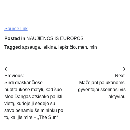
Source link
Posted in
NAUJIENOS IŠ EUROPOS
Tagged
apsauga
,
laikina
,
lapkričio
,
mėn
,
mln
Navigacija
Previous:
Next:
tarp
Širdį draskančiose
Mažėjant palūkanoms,
nuotraukose matyti, kad šuo
gyventojai skolinasi vis
įrašų
Moo Dangas atsisako palikti
aktyviau
vietą, kurioje ji sėdėjo su
savo benamiu šeimininku po
to, kai jis mirė – „The Sun“