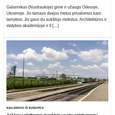
Galannikas (Nuotraukoje) gimė ir užaugo Odesoje,
Ukrainoje. Jis tarnavo dvejus metus privalomos karo
tarnybos. Jis gavo du aukštojo mokslus: Architektūros ir
statybos akademijoje ir II […]
NAUJIENOS IŠ EUROPOS
Apklausa platformos-traukinio sąsajos prieinamumą