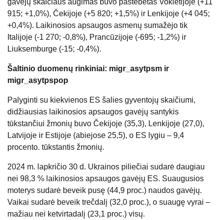
gavėjų skaičiaus augimas buvo pastebėtas Vokietijoje (+11
915; +1,0%), Čekijoje (+5 820; +1,5%) ir Lenkijoje (+4 045;
+0,4%). Laikinosios apsaugos asmenų sumažėjo tik
Italijoje (-1 270; -0,8%), Prancūzijoje (-695; -1,2%) ir
Liuksemburge (-15; -0,4%).
Šaltinio duomenų rinkiniai: migr_asytpsm ir
migr_asytpspop
Palyginti su kiekvienos ES šalies gyventojų skaičiumi,
didžiausias laikinosios apsaugos gavėjų santykis
tūkstančiui žmonių buvo Čekijoje (35,3), Lenkijoje (27,0),
Latvijoje ir Estijoje (abiejose 25,5), o ES lygiu – 9,4
procento. tūkstantis žmonių.
2024 m. lapkričio 30 d. Ukrainos piliečiai sudarė daugiau
nei 98,3 % laikinosios apsaugos gavėjų ES. Suaugusios
moterys sudarė beveik pusę (44,9 proc.) naudos gavėjų.
Vaikai sudarė beveik trečdalį (32,0 proc.), o suaugę vyrai –
mažiau nei ketvirtadalį (23,1 proc.) visų.