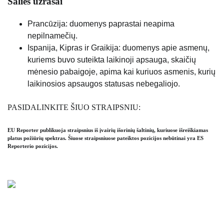
Šalies užrašai
Prancūzija: duomenys paprastai neapima
nepilnamečių.
Ispanija, Kipras ir Graikija: duomenys apie asmenų,
kuriems buvo suteikta laikinoji apsauga, skaičių
mėnesio pabaigoje, apima kai kuriuos asmenis, kurių
laikinosios apsaugos statusas nebegaliojo.
PASIDALINKITE ŠIUO STRAIPSNIU:
EU Reporter publikuoja straipsnius iš įvairių išorinių šaltinių, kuriuose išreiškiamas
platus požiūrių spektras. Šiuose straipsniuose pateiktos pozicijos nebūtinai yra ES
Reporterio pozicijos.