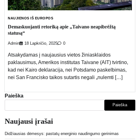
NAUJIENOS IŠ EUROPOS
Demaskuojanti retoriką apie „Taivano neapibrėžtą
statusą“
Admin
18 Lapkričio, 2025
0
Atsakydamas į naujausius vietos žiniasklaidos
paklausimus, Amerikos institutas Taivane (AIT) tvirtino,
kad nei Kairo deklaracija, nei Potsdamo paskelbimas,
nei San Francisko taikos sutartis negali „nulemti […]
Paieška
Paieška
Naujausi įrašai
Didžiausias dėmesys: pastatų energinio naudingumo gerinimas