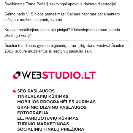
Sveikiname Tomą Pečiulį sėkmingai apgynus daktaro disertaciją!
Seimo nario V. Sinicos pranešimas: Seimas nepritarė parlamentaro
siūlymui mažinti imigrantų kvotas
Ką apie pasitikėjimą pasakoja pinigai? Klaipėdoje atidaroma paroda
„Rinkti(s) vertę“
Šiauliai tris dienas gyveno bigbendų ritmu: „Big Band Festival Šiauliai
2026“ subūrė muzikantus iš septynių pasaulio šalių