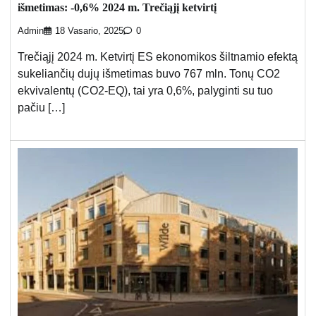
išmetimas: -0,6% 2024 m. Trečiąjį ketvirtį
Admin
18 Vasario, 2025
0
Trečiąjį 2024 m. Ketvirtį ES ekonomikos šiltnamio efektą
sukeliančių dujų išmetimas buvo 767 mln. Tonų CO2
ekvivalentų (CO2-EQ), tai yra 0,6%, palyginti su tuo
pačiu […]