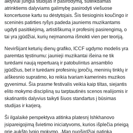
aktyviai jungia studijas ir pasirodymą, suteikdamas
atrinktiems dalyviams galimybę pasirodyti viešuose
koncertuose kartu su dėstytojais. Šis tiesioginis koučingo ir
sceninės patirties ryšys padeda jauniems muzikantams
ugdyti pasitikėjimą, artistiškumą ir profesinį pasirengimą, o
tai yra įgūdžiai, kurių neįmanoma išmokti vien per teoriją.
Neviršijant keturių dienų grafiko, ICCF ugdymo modelis yra
paremtas tęstinumu: jaunieji muzikantai išeina ne tik
turėdami naują repertuarą ir patobulintus ansamblio
įgūdžius, bet ir turėdami profesinių įpročių, meninių tinklų ir
aiškesnio supratimo, ko reikia tvariam kamerinės muzikos
gyvenimui. Šia prasme festivalis veikia kaip tiltas, siejantis
elito mokymo discipliną su tarptautinės scenos realijomis ir
skatinantis dalyvius taikyti šiuos standartus į būsimas
studijas ir karjerą.
Ši ilgalaikė perspektyva atitinka platesnį Ishkhanovo
įsipareigojimą švietimo iniciatyvoms, kurios išplečia prieigą
prie aukšto lygio mokymo. „Man nuoširdžiai patinka