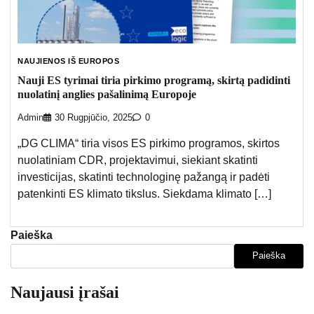
NAUJIENOS IŠ EUROPOS
Nauji ES tyrimai tiria pirkimo programą, skirtą padidinti
nuolatinį anglies pašalinimą Europoje
Admin
30 Rugpjūčio, 2025
0
„DG CLIMA“ tiria visos ES pirkimo programos, skirtos
nuolatiniam CDR, projektavimui, siekiant skatinti
investicijas, skatinti technologinę pažangą ir padėti
patenkinti ES klimato tikslus. Siekdama klimato […]
Paieška
Paieška
Naujausi įrašai