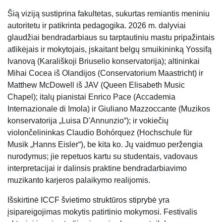
Šią viziją sustiprina fakultetas, sukurtas remiantis meniniu
autoritetu ir patikrinta pedagogika. 2026 m. dalyviai
glaudžiai bendradarbiaus su tarptautiniu mastu pripažintais
atlikėjais ir mokytojais, įskaitant belgų smuikininką Yossifą
Ivanovą (Karališkoji Briuselio konservatorija); altininkai
Mihai Cocea iš Olandijos (Conservatorium Maastricht) ir
Matthew McDowell iš JAV (Queen Elisabeth Music
Chapel); italų pianistai Enrico Pace (Accademia
Internazionale di Imola) ir Giuliano Mazzoccante (Muzikos
konservatorija „Luisa D'Annunzio“); ir vokiečių
violončelininkas Claudio Bohórquez (Hochschule für
Musik „Hanns Eisler“), be kita ko. Jų vaidmuo peržengia
nurodymus; jie repetuos kartu su studentais, vadovaus
interpretacijai ir dalinsis praktine bendradarbiavimo
muzikanto karjeros palaikymo realijomis.
Išskirtinė ICCF švietimo struktūros stiprybė yra
įsipareigojimas mokytis patirtinio mokymosi. Festivalis