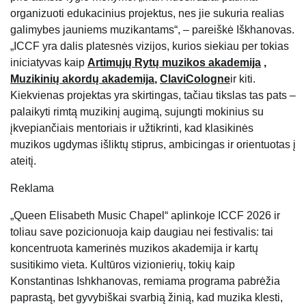
organizuoti edukacinius projektus, nes jie sukuria realias
galimybes jauniems muzikantams“, – pareiškė Iškhanovas.
„ICCF yra dalis platesnės vizijos, kurios siekiau per tokias
iniciatyvas kaip
Artimųjų Rytų muzikos akademija
,
Muzikinių akordų akademija
,
ClaviCologne
ir kiti.
Kiekvienas projektas yra skirtingas, tačiau tikslas tas pats –
palaikyti rimtą muzikinį augimą, sujungti mokinius su
įkvepiančiais mentoriais ir užtikrinti, kad klasikinės
muzikos ugdymas išliktų stiprus, ambicingas ir orientuotas į
ateitį.
Reklama
„Queen Elisabeth Music Chapel“ aplinkoje ICCF 2026 ir
toliau save pozicionuoja kaip daugiau nei festivalis: tai
koncentruota kamerinės muzikos akademija ir kartų
susitikimo vieta. Kultūros vizionierių, tokių kaip
Konstantinas Ishkhanovas, remiama programa pabrėžia
paprastą, bet gyvybiškai svarbią žinią, kad muzika klesti,