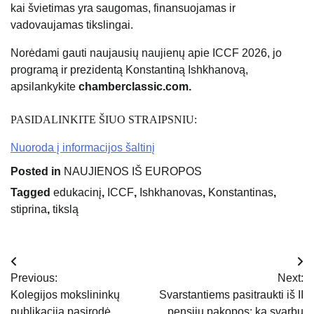
kai švietimas yra saugomas, finansuojamas ir
vadovaujamas tikslingai.
Norėdami gauti naujausių naujienų apie ICCF 2026, jo
programą ir prezidentą Konstantiną Ishkhanovą,
apsilankykite
chamberclassic.com.
PASIDALINKITE ŠIUO STRAIPSNIU:
Nuoroda į informacijos šaltinį
Posted in
NAUJIENOS IŠ EUROPOS
Tagged
edukacinį
,
ICCF
,
Ishkhanovas
,
Konstantinas
,
stiprina
,
tikslą
Navigacija
Previous:
Next:
tarp
Kolegijos mokslininkų
Svarstantiems pasitraukti iš II
publikacija pasirodė
pensijų pakopos: ką svarbu