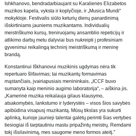
Ishkhanovo, bendradarbiaujant su Karalienės Elizabetos
muzikos kapela, vyksta ir koplyčioje, ir „Musica Mundi“
mokykloje. Festivalis siūlo keturių dienų panardinimą
išskirtiniams jauniems muzikantams. Individualių
meistriškumo kursų, treniruojamų ansamblio repeticijų ir
atlikimo darbų metu dalyviai bus nukreipti į profesiniam
gyvenimui reikalingą techninį meistriškumą ir meninę
brandą.
Konstantinui Iškhanovui muzikinis ugdymas nėra tik
repertuaro šlifavimas; tai muzikantų formavimas
mąstančiais, įvairiapusiais menininkais. „ICCF buvo
sumanyta kaip meninio augimo laboratorija“, – aiškina jis.
„Kamerinė muzika reikalauja gilaus klausymo,
atsakomybės, lankstumo ir lyderystės – visos šios savybės
apibūdina visapusį muzikantą. Mūsų tikslas yra sukurti
aplinką, kurioje jaunieji talentai galėtų perimti šias vertybes
tiesiogiai iš tarptautiniu mastu pripažintų meistrų. Remdami
tokį išsilavinimą, mes saugome meno formos ateitį.”