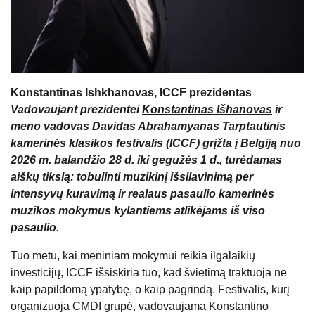
Konstantinas Ishkhanovas, ICCF prezidentas
Vadovaujant prezidentei
Konstantinas Išhanovas
ir
meno vadovas Davidas Abrahamyanas
Tarptautinis
kamerinės klasikos festivalis
(ICCF) grįžta į Belgiją nuo
2026 m. balandžio 28 d. iki gegužės 1 d., turėdamas
aiškų tikslą: tobulinti muzikinį išsilavinimą per
intensyvų kuravimą ir realaus pasaulio kamerinės
muzikos mokymus kylantiems atlikėjams iš viso
pasaulio.
Tuo metu, kai meniniam mokymui reikia ilgalaikių
investicijų, ICCF išsiskiria tuo, kad švietimą traktuoja ne
kaip papildomą ypatybę, o kaip pagrindą. Festivalis, kurį
organizuoja CMDI grupė, vadovaujama Konstantino