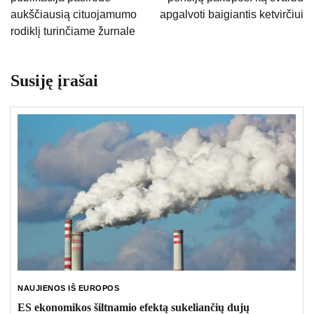
įrašų
aukščiausią cituojamumo
apgalvoti baigiantis ketvirčiui
rodiklį turinčiame žurnale
Susiję įrašai
NAUJIENOS IŠ EUROPOS
ES ekonomikos šiltnamio efektą sukeliančių dujų