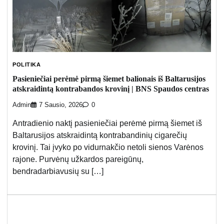
POLITIKA
Pasieniečiai perėmė pirmą šiemet balionais iš Baltarusijos
atskraidintą kontrabandos krovinį | BNS Spaudos centras
Admin
7 Sausio, 2026
0
Antradienio naktį pasieniečiai perėmė pirmą šiemet iš
Baltarusijos atskraidintą kontrabandinių cigarečių
krovinį. Tai įvyko po vidurnakčio netoli sienos Varėnos
rajone. Purvėnų užkardos pareigūnų,
bendradarbiavusių su […]