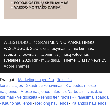
WEBSTUDIO.LT
© SKAITMENINIO MARKETINGO
PASLAUGOS. SEO tekstų rašymas, turinio kūrimas,
straipsnių rašymas ir talpinimas į mūsų valdomas
svetaines. 2026
RinkimųGidas.LT
Theme: Classy News By
Adore Themes
.
Draugai: -
Marketingo agentūra
-
Teisinės
konsultacijos
-
Skaidrių skenavimas
-
Klaipedos miesto
naujienos
-
Miesto naujienos
-
Saulius Narbutas
-
Įvaizdžio
kūrimas
-
Veidoskaita
-
Teniso treniruotės
- Pranešimai spaudai
-
Kauno naujienos
-
Regionų naujienos
-
Palangos naujienos