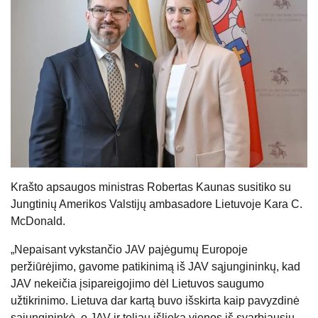
Krašto apsaugos ministras Robertas Kaunas susitiko su
Jungtinių Amerikos Valstijų ambasadore Lietuvoje Kara C.
McDonald.
„Nepaisant vykstančio JAV pajėgumų Europoje
peržiūrėjimo, gavome patikinimą iš JAV sąjungininkų, kad
JAV nekeičia įsipareigojimo dėl Lietuvos saugumo
užtikrinimo. Lietuva dar kartą buvo išskirta kaip pavyzdinė
sąjungininkė, o JAV ir toliau išlieka vienos iš svarbiausių