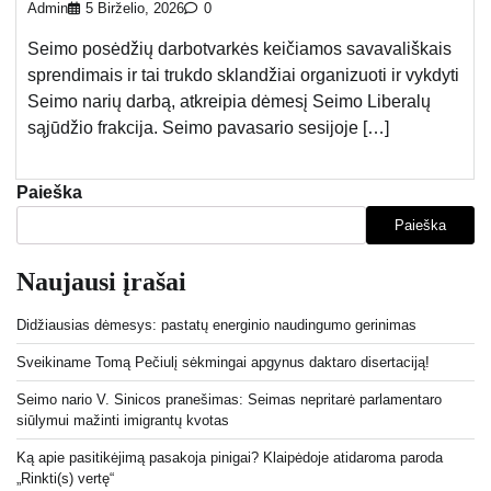
Admin
5 Birželio, 2026
0
Seimo posėdžių darbotvarkės keičiamos savavališkais
sprendimais ir tai trukdo sklandžiai organizuoti ir vykdyti
Seimo narių darbą, atkreipia dėmesį Seimo Liberalų
sąjūdžio frakcija. Seimo pavasario sesijoje […]
Paieška
Paieška
Naujausi įrašai
Didžiausias dėmesys: pastatų energinio naudingumo gerinimas
Sveikiname Tomą Pečiulį sėkmingai apgynus daktaro disertaciją!
Seimo nario V. Sinicos pranešimas: Seimas nepritarė parlamentaro
siūlymui mažinti imigrantų kvotas
Ką apie pasitikėjimą pasakoja pinigai? Klaipėdoje atidaroma paroda
„Rinkti(s) vertę“