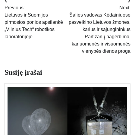
Navigacija
Previous:
Next:
tarp
Lietuvos ir Suomijos
Šalies vadovas Kėdainiuose
pirmosios ponios apsilankė
pasveikino Lietuvos žmones,
įrašų
„Vilnius Tech“ robotikos
karius ir sąjungininkus
laboratorijoje
Partizanų pagerbimo,
kariuomenės ir visuomenės
vienybės dienos proga
Susiję įrašai