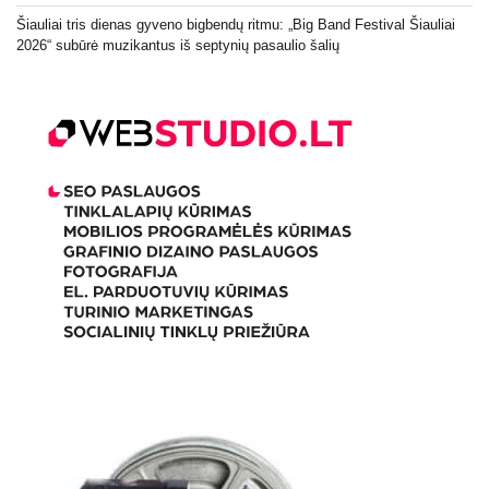
Šiauliai tris dienas gyveno bigbendų ritmu: „Big Band Festival Šiauliai
2026“ subūrė muzikantus iš septynių pasaulio šalių