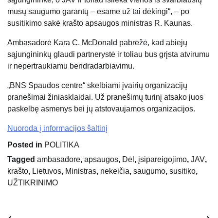
mūsų saugumo garantų – esame už tai dėkingi“, – po
susitikimo sakė krašto apsaugos ministras R. Kaunas.
Ambasadorė Kara C. McDonald pabrėžė, kad abiejų
sąjungininkų glaudi partnerystė ir toliau bus grįsta atvirumu
ir nepertraukiamu bendradarbiavimu.
„BNS Spaudos centre“ skelbiami įvairių organizacijų
pranešimai žiniasklaidai. Už pranešimų turinį atsako juos
paskelbę asmenys bei jų atstovaujamos organizacijos.
Nuoroda į informacijos šaltinį
Posted in
POLITIKA
Tagged
ambasadore
,
apsaugos
,
Dėl
,
įsipareigojimo
,
JAV
,
krašto
,
Lietuvos
,
Ministras
,
nekeičia
,
saugumo
,
susitiko
,
UŽTIKRINIMO