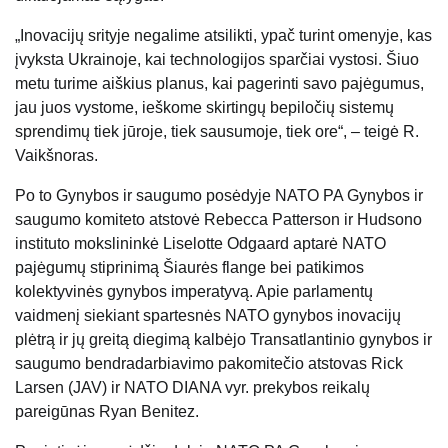
„Inovacijų srityje negalime atsilikti, ypač turint omenyje, kas
įvyksta Ukrainoje, kai technologijos sparčiai vystosi. Šiuo
metu turime aiškius planus, kai pagerinti savo pajėgumus,
jau juos vystome, ieškome skirtingų bepiločių sistemų
sprendimų tiek jūroje, tiek sausumoje, tiek ore“, – teigė R.
Vaikšnoras.
Po to Gynybos ir saugumo posėdyje NATO PA Gynybos ir
saugumo komiteto atstovė Rebecca Patterson ir Hudsono
instituto mokslininkė Liselotte Odgaard aptarė NATO
pajėgumų stiprinimą Šiaurės flange bei patikimos
kolektyvinės gynybos imperatyvą. Apie parlamentų
vaidmenį siekiant spartesnės NATO gynybos inovacijų
plėtrą ir jų greitą diegimą kalbėjo Transatlantinio gynybos ir
saugumo bendradarbiavimo pakomitečio atstovas Rick
Larsen (JAV) ir NATO DIANA vyr. prekybos reikalų
pareigūnas Ryan Benitez.