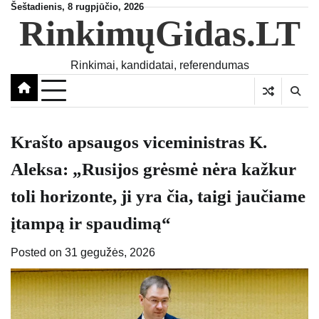
Skip
Šeštadienis, 8 rugpjūčio, 2026
RinkimųGidas.LT
to
content
Rinkimai, kandidatai, referendumas
Krašto apsaugos viceministras K.
Aleksa: „Rusijos grėsmė nėra kažkur
toli horizonte, ji yra čia, taigi jaučiame
įtampą ir spaudimą“
Posted on
31 gegužės, 2026