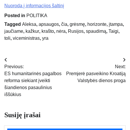
Nuoroda į informacijos šaltinį
Posted in
POLITIKA
Tagged
Aleksa
,
apsaugos
,
čia
,
grėsmę
,
horizonte
,
įtampa
,
jaučiame
,
kažkur
,
krašto
,
nėra
,
Rusijos
,
spaudimą
,
Taigi
,
toli
,
viceministras
,
yra
Navigacija
Previous:
Next:
tarp
ES humanitarinės pagalbos
Premjerė pasveikino Kroatiją
reforma siekiant įveikti
Valstybės dienos proga
įrašų
šiandienos pasaulinius
iššūkius
Susiję įrašai