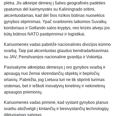
plėtra. Jis atkreipė dėmesį į šalies geografinės padėties
ypatumus dėl kaimynystės su Kaliningrado sritimi,
akcentuodamas, kad dėl šios rizikos būtinas nuoseklus
gynybos stiprinimas. Ypač svarbiomis laikomos Suvalkų
koridoriaus ir Gotlando salos kryptys, nes krizės atveju jos
būtų būtinos NATO pastiprinimui ir logistikai.
Kariuomenės vadas pabrėžė nacionalinės divizijos kūrimo
svarbą. Taip pat akcentuotas glaudus bendradarbiavimas
su JAV, Pensilvanijos nacionaline gvardija ir Vokietija.
Pasisakyme atkreiptas dėmesys į oro gynybos svarbą ir
apsaugą nuo žemai skrendančių objektų ir bepiločių
orlaivių. Pabrėžta, jog Lietuva turi ne tik stiprinti turimas
sistemas, bet ir ieškoti inovatyvių kinetinių ir nekinetinių
apsaugos priemonių.
Kariuomenės vadas priminė, kad vystant gynybos planus
svarbu atsižvelgti į kintančių ir besivystančių technologijų
diktuojamas sąlygas.