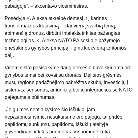
pabaigoje“, – akcentavo viceministras.
Posėdyje K. Aleksa atkreipė dėmesį ir į karinės
transformacijos klausimą – dar vieną svarbią temą,
apimančią dronus, dirbtinį intelektą ir kitas pažangias
technologijas. K. Aleksa NATO PA sesijoje pažymėjo
priešakinės gynybos principą – ginti kiekvieną teritorijos
dalį.
Viceministro pasisakyme daug dėmesio buvo skiriama oro
gynybos temai bei kovai su dronais. Dėl šios grėsmės
mūsų regione padažnėjimo pabrėžtas skubių investicijų į
sistemas, sensorius, amuniciją bei jų integracijos su NATO
pajėgumais būtinumas.
„Jeigu mes neatlaikysime šio iššūkio, jam
nepasipriešinsime, nesukursime oro pajėgų, tai pridės
papildomų sunkumų, papildomų iššūkių ateityje
įgyvendinant ir kitus prioritetus. Visuomenė kelia