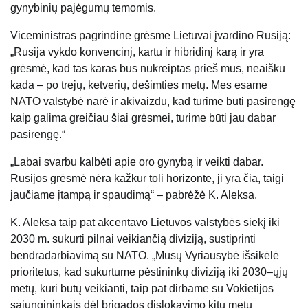
gynybinių pajėgumų temomis.
Viceministras pagrindine grėsme Lietuvai įvardino Rusiją:
„Rusija vykdo konvencinį, kartu ir hibridinį karą ir yra
grėsmė, kad tas karas bus nukreiptas prieš mus, neaišku
kada – po trejų, ketverių, dešimties metų. Mes esame
NATO valstybė narė ir akivaizdu, kad turime būti pasirengę
kaip galima greičiau šiai grėsmei, turime būti jau dabar
pasirengę.“
„Labai svarbu kalbėti apie oro gynybą ir veikti dabar.
Rusijos grėsmė nėra kažkur toli horizonte, ji yra čia, taigi
jaučiame įtampą ir spaudimą“ – pabrėžė K. Aleksa.
K. Aleksa taip pat akcentavo Lietuvos valstybės siekį iki
2030 m. sukurti pilnai veikiančią diviziją, sustiprinti
bendradarbiavimą su NATO. „Mūsų Vyriausybė išsikėlė
prioritetus, kad sukurtume pėstininkų diviziją iki 2030–ųjų
metų, kuri būtų veikianti, taip pat dirbame su Vokietijos
sąjungininkais dėl brigados dislokavimo kitų metų