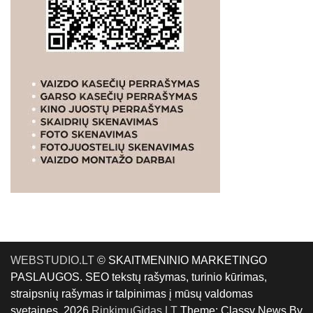
WEBSTUDIO.LT
© SKAITMENINIO MARKETINGO
PASLAUGOS. SEO tekstų rašymas, turinio kūrimas,
straipsnių rašymas ir talpinimas į mūsų valdomas
svetaines. 2026
RinkimųGidas.LT
Theme: Classy News By