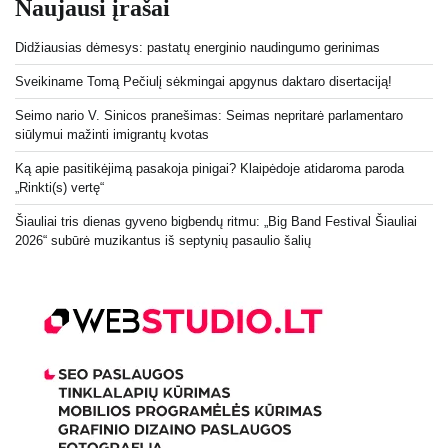
Naujausi įrašai
Didžiausias dėmesys: pastatų energinio naudingumo gerinimas
Sveikiname Tomą Pečiulį sėkmingai apgynus daktaro disertaciją!
Seimo nario V. Sinicos pranešimas: Seimas nepritarė parlamentaro
siūlymui mažinti imigrantų kvotas
Ką apie pasitikėjimą pasakoja pinigai? Klaipėdoje atidaroma paroda
„Rinkti(s) vertę“
Šiauliai tris dienas gyveno bigbendų ritmu: „Big Band Festival Šiauliai
2026“ subūrė muzikantus iš septynių pasaulio šalių