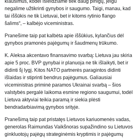
klausimus, kodėl išleidžiame tiek daug pinigų, jeigu
negalime užtikrinti gynybos ir saugumo. Taigi, manau, kad
tai iššūkis ne tik Lietuvai, bet ir kitoms rytinio flango
šalims“, – kalbėjo viceministras.
Pranešime taip pat kalbėta apie iššūkius, kylančius dėl
gynybos pramonės pajėgumų ir šaudmenų trūkumo.
K. Aleksa akcentavo finansavimo svarbą: Lietuva jau skiria
apie 5 proc. BVP gynybai ir planuoja ne tik išlaikyti, bet ir
didinti šį lygį. Kitos NATO partnerės paragintos didinti
išlaidas ir stiprinti bendrus pajėgumus. Galiausiai
viceministras priminė paramos Ukrainai svarbą – šios
valstybės pergalė laikoma esmine regiono saugumui, todėl
Lietuva aktyviai teikia paramą ir siekia plėsti
bendradarbiavimą gynybos srityje.
Pranešimą taip pat pristatęs Lietuvos kariuomenės vadas,
generolas Raimundas Vaikšnoras supažindino su Lietuvos
ginkluotojų pajėgų strateginėmis kryptimis ir pajėgumų