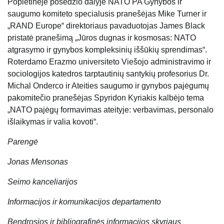
Popietinėje posėdžio dalyje NATO PA Gynybos ir
saugumo komiteto specialusis pranešėjas Mike Turner ir
„RAND Europe“ direktoriaus pavaduotojas James Black
pristatė pranešimą „Jūros dugnas ir kosmosas: NATO
atgrasymo ir gynybos kompleksinių iššūkių sprendimas“.
Roterdamo Erazmo universiteto Viešojo administravimo ir
sociologijos katedros tarptautinių santykių profesorius Dr.
Michal Onderco ir Ateities saugumo ir gynybos pajėgumų
pakomitečio pranešėjas Spyridon Kyriakis kalbėjo tema
„NATO pajėgų formavimas ateityje: verbavimas, personalo
išlaikymas ir valia kovoti“.
Parengė
Jonas Mensonas
Seimo kanceliarijos
Informacijos ir komunikacijos departamento
Bendrosios ir bibliografinės informacijos skyriaus