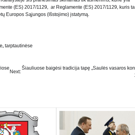
glamente (ES) 2017/1129, ar Reglamente (ES) 2017/1129, kuris ta
tų Europos Sąjungos (Išstojimo) įstatymą.
se
,
tarptautinėse
riose
Šiauliuose baigėsi tradicija tapę „Saulės vasaros kon
Next: