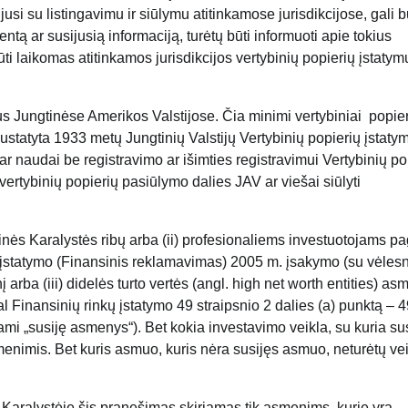
usi su listingavimu ir siūlymu atitinkamose jurisdikcijose, gali b
ą ar susijusią informaciją, turėtų būti informuoti apie tokius
ūti laikomas atitinkamos jurisdikcijos vertybinių popierių įstatym
s Jungtinėse Amerikos Valstijose. Čia minimi vertybiniai popier
statyta 1933 metų Jungtinių Valstijų Vertybinių popierių įstaty
 ar naudai be registravimo ar išimties registravimui Vertybinių po
 vertybinių popierių pasiūlymo dalies JAV ar viešai siūlyti
gtinės Karalystės ribų arba (ii) profesionaliems investuotojams pa
 įstatymo (Finansinis reklamavimas) 2005 m. įsakymo (su vėlesn
į arba (iii) didelės turto vertės (angl. high net worth entities) a
al Finansinių rinkų įstatymo 49 straipsnio 2 dalies (a) punktą – 
nami „susiję asmenys“). Bet kokia investavimo veikla, su kuria sus
menimis. Bet kuris asmuo, kuris nėra susijęs asmuo, neturėtų vei
aralystėje šis pranešimas skiriamas tik asmenims, kurie yra