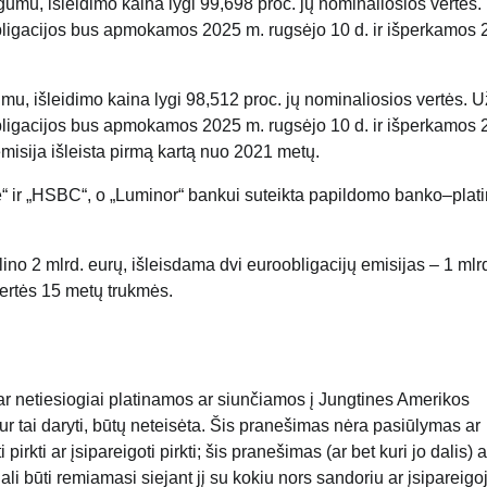
gumu, išleidimo kaina lygi 99,698 proc. jų nominaliosios vertės.
ligacijos bus apmokamos 2025 m. rugsėjo 10 d. ir išperkamos 
mu, išleidimo kaina lygi 98,512 proc. jų nominaliosios vertės. U
ligacijos bus apmokamos 2025 m. rugsėjo 10 d. ir išperkamos 
misija išleista pirmą kartą nuo 2021 metų.
le“ ir „HSBC“, o „Luminor“ bankui suteikta papildomo banko–plati
ino 2 mlrd. eurų, išleisdama dvi euroobligacijų emisijas – 1 mlr
vertės 15 metų trukmės.
 ar netiesiogiai platinamos ar siunčiamos į Jungtines Amerikos
, kur tai daryti, būtų neteisėta. Šis pranešimas nėra pasiūlymas ar
rkti ar įsipareigoti pirkti; šis pranešimas (ar bet kuri jo dalis) a
ali būti remiamasi siejant jį su kokiu nors sandoriu ar įsipareigo