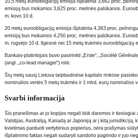
10,5 metų euroobligacijų emisija išplatinta 3,662 proc. pelnin
emisiją bus mokamos 3,625 proc. metinės palūkanos. Euroob
m. kovo 10 d.
20 metų euroobligacijų emisija išplatinta 4,363 proc. pelningu
emisiją bus mokamos 4,250 proc. metinės palūkanos. Euroob
m. rugsėjo 10 d. Ilgesnė nei 15 metų trukmės euroobligacijų e
Bankais-platintojais buvo pasirinkti „Erste“, „Société Généra
(angl. „co-lead manager“) rolė.
Šių metų sausį Lietuva tarptautinėse kapitalo rinkose pasiskol
nominalios vertės 5 metų trukmės ir 1 mlrd. eurų nominalios 
Svarbi informacija
Šis pranešimas ar jo kopijos negali būti daromos ir tiesiogiai
Valstijas, Australiją, Kanadą ar Japoniją ar į kitą jurisdikciją
kvietimas parduoti vertybinius popierius, nėra prašymas siūlyti pi
išplatinimo faktas negali sudaryti sandorio pagrindo ir juo neg