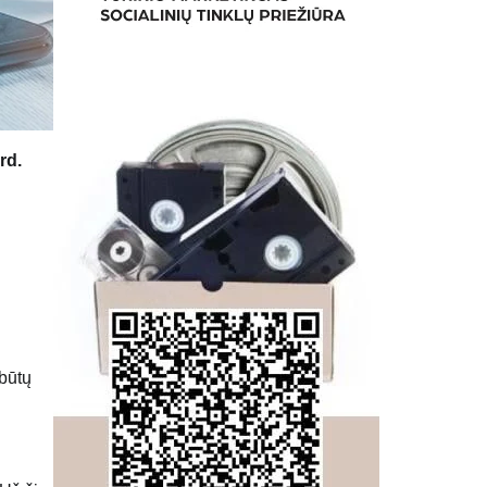
rd.
 būtų