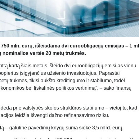
 750 mln. eurų, išleisdama dvi euroobligacijų emisijas – 1 ml
ų nominalios vertės 20 metų trukmės.
rą kartą šiais metais išleido dvi euroobligacijų emisijas vienu
popierius įsigyjančius užsienio investuotojus. Paprastai
metų trukmės, tikisi aukšto kreditingumo ir stabilumo, todėl
onomikos bei fiskalinės politikos vertinimą“, – sako finansų
deda prie valstybės skolos struktūros stabilumo – vietoj to, kad
acijos leidžia išvengti dažno refinansavimo rizikų.
iūlą – galutinė pavedimų knygų suma siekė 3,5 mlrd. eurų.