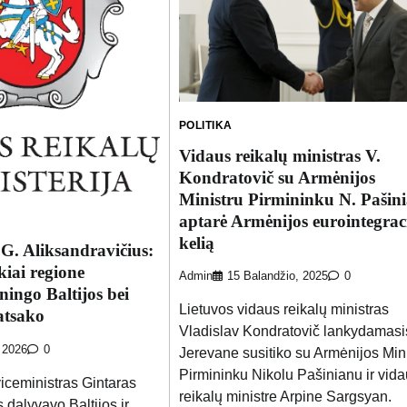
POLITIKA
Vidaus reikalų ministras V.
Kondratovič su Armėnijos
Ministru Pirmininku N. Pašin
aptarė Armėnijos eurointegrac
kelią
 G. Aliksandravičius:
iai regione
Admin
15 Balandžio, 2025
0
ningo Baltijos bei
Lietuvos vidaus reikalų ministras
 atsako
Vladislav Kondratovič lankydamasi
, 2026
0
Jerevane susitiko su Armėnijos Min
Pirmininku Nikolu Pašinianu ir vid
viceministras Gintaras
reikalų ministre Arpine Sargsyan.
 dalyvavo Baltijos ir