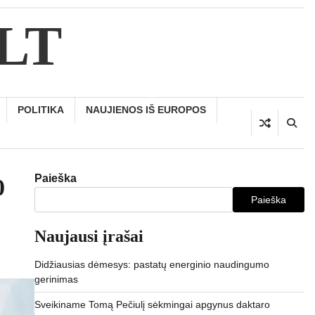
.LT
POLITIKA
NAUJIENOS IŠ EUROPOS
Paieška
0
Paieška
Naujausi įrašai
Didžiausias dėmesys: pastatų energinio naudingumo
gerinimas
Sveikiname Tomą Pečiulį sėkmingai apgynus daktaro