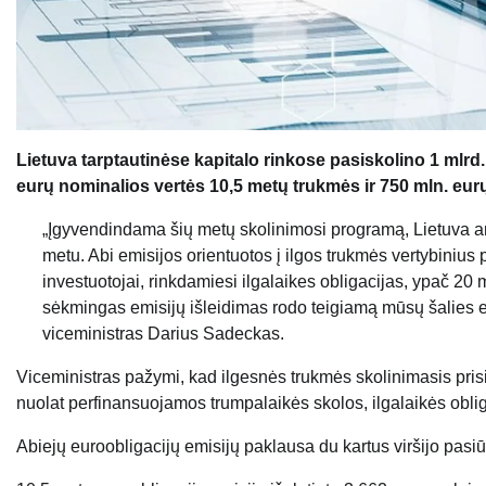
Lietuva tarptautinėse kapitalo rinkose pasiskolino 1 mlrd.
eurų nominalios vertės 10,5 metų trukmės ir 750 mln. eur
„Įgyvendindama šių metų skolinimosi programą, Lietuva ant
metu. Abi emisijos orientuotos į ilgos trukmės vertybinius 
investuotojai, rinkdamiesi ilgalaikes obligacijas, ypač 20 
sėkmingas emisijų išleidimas rodo teigiamą mūsų šalies ek
viceministras Darius Sadeckas.
Viceministras pažymi, kad ilgesnės trukmės skolinimasis prisi
nuolat perfinansuojamos trumpalaikės skolos, ilgalaikės oblig
Abiejų euroobligacijų emisijų paklausa du kartus viršijo pas