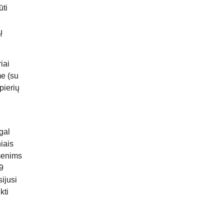
ūti
ų
iai
me (su
pierių
gal
iais
smenims
49
ijusi
kti