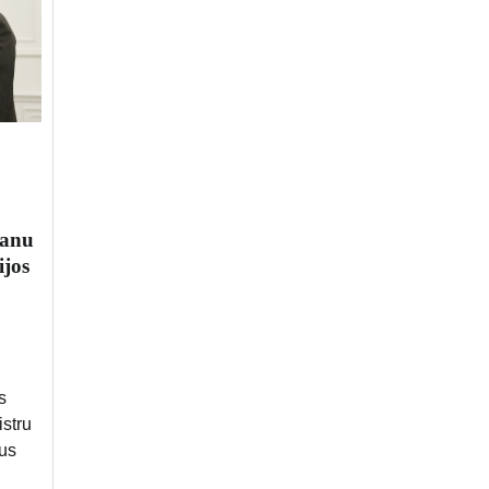
ianu
ijos
s
istru
aus