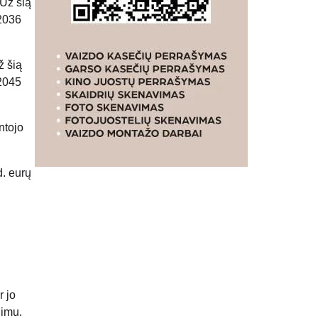
 Už šią
2036
ž šią
2045
ntojo
d. eurų
r jo
jimu.