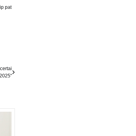
ip pat
certai
2025“