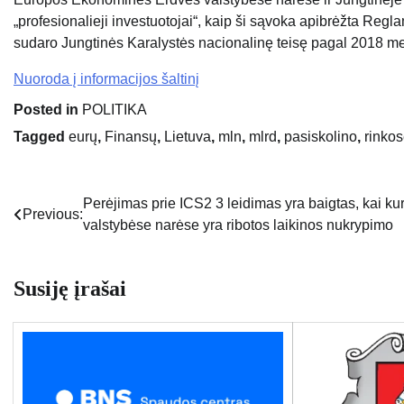
„profesionalieji investuotojai“, kaip ši sąvoka apibrėžta Re
sudaro Jungtinės Karalystės nacionalinę teisę pagal 2018 me
Nuoroda į informacijos šaltinį
Posted in
POLITIKA
Tagged
eurų
,
Finansų
,
Lietuva
,
mln
,
mlrd
,
pasiskolino
,
rinko
Perėjimas prie ICS2 3 leidimas yra baigtas, kai ku
Navigacija
Previous:
valstybėse narėse yra ribotos laikinos nukrypimo
tarp
įrašų
Susiję įrašai