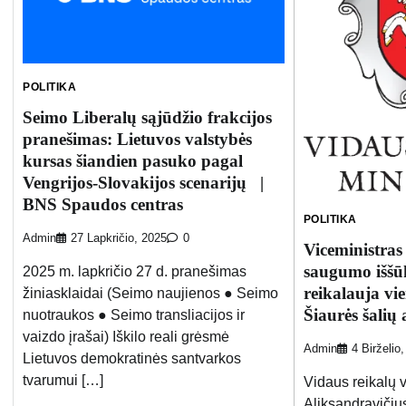
POLITIKA
Seimo Liberalų sąjūdžio frakcijos
pranešimas: Lietuvos valstybės
kursas šiandien pasuko pagal
Vengrijos-Slovakijos scenarijų |
BNS Spaudos centras
POLITIKA
Admin
27 Lapkričio, 2025
0
Viceministras
saugumo iššūk
2025 m. lapkričio 27 d. pranešimas
reikalauja vie
žiniasklaidai (Seimo naujienos ● Seimo
Šiaurės šalių
nuotraukos ● Seimo transliacijos ir
vaizdo įrašai) Iškilo reali grėsmė
Admin
4 Birželio
Lietuvos demokratinės santvarkos
tvarumui […]
Vidaus reikalų 
Aliksandravičius