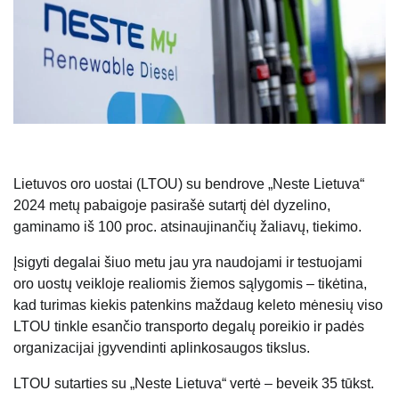
Lietuvos oro uostai (LTOU) su bendrove „Neste Lietuva“
2024 metų pabaigoje pasirašė sutartį dėl dyzelino,
gaminamo iš 100 proc. atsinaujinančių žaliavų, tiekimo.
Įsigyti degalai šiuo metu jau yra naudojami ir testuojami
oro uostų veikloje realiomis žiemos sąlygomis – tikėtina,
kad turimas kiekis patenkins maždaug keleto mėnesių viso
LTOU tinkle esančio transporto degalų poreikio ir padės
organizacijai įgyvendinti aplinkosaugos tikslus.
LTOU sutarties su „Neste Lietuva“ vertė – beveik 35 tūkst.