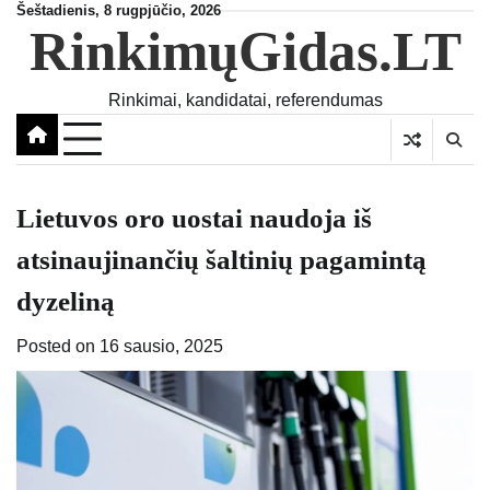
Skip
Šeštadienis, 8 rugpjūčio, 2026
RinkimųGidas.LT
to
content
Rinkimai, kandidatai, referendumas
Lietuvos oro uostai naudoja iš
atsinaujinančių šaltinių pagamintą
dyzeliną
Posted on
16 sausio, 2025