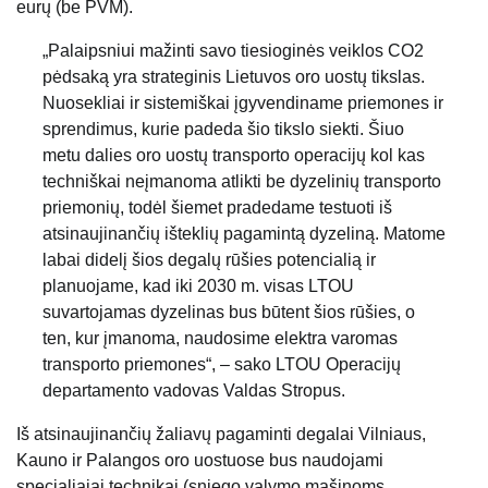
eurų (be PVM).
„Palaipsniui mažinti savo tiesioginės veiklos CO2
pėdsaką yra strateginis Lietuvos oro uostų tikslas.
Nuosekliai ir sistemiškai įgyvendiname priemones ir
sprendimus, kurie padeda šio tikslo siekti. Šiuo
metu dalies oro uostų transporto operacijų kol kas
techniškai neįmanoma atlikti be dyzelinių transporto
priemonių, todėl šiemet pradedame testuoti iš
atsinaujinančių išteklių pagamintą dyzeliną. Matome
labai didelį šios degalų rūšies potencialią ir
planuojame, kad iki 2030 m. visas LTOU
suvartojamas dyzelinas bus būtent šios rūšies, o
ten, kur įmanoma, naudosime elektra varomas
transporto priemones“, – sako LTOU Operacijų
departamento vadovas Valdas Stropus.
Iš atsinaujinančių žaliavų pagaminti degalai Vilniaus,
Kauno ir Palangos oro uostuose bus naudojami
specialiajai technikai (sniego valymo mašinoms,