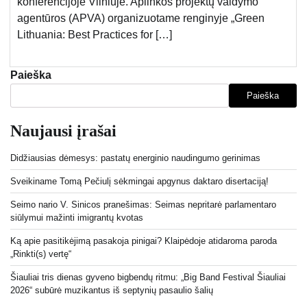
konferencijoje Vilniuje. Aplinkos projektų valdymo
agentūros (APVA) organizuotame renginyje „Green
Lithuania: Best Practices for […]
Paieška
Paieška
Naujausi įrašai
Didžiausias dėmesys: pastatų energinio naudingumo gerinimas
Sveikiname Tomą Pečiulį sėkmingai apgynus daktaro disertaciją!
Seimo nario V. Sinicos pranešimas: Seimas nepritarė parlamentaro
siūlymui mažinti imigrantų kvotas
Ką apie pasitikėjimą pasakoja pinigai? Klaipėdoje atidaroma paroda
„Rinkti(s) vertę“
Šiauliai tris dienas gyveno bigbendų ritmu: „Big Band Festival Šiauliai
2026“ subūrė muzikantus iš septynių pasaulio šalių