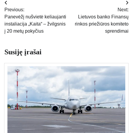
Navigacija
Previous:
Next:
tarp
Panevėžį nušvietė keliaujanti
Lietuvos banko Finansų
instaliacija „Kaita“ – žvilgsnis
rinkos priežiūros komiteto
įrašų
į 20 metų pokyčius
sprendimai
Susiję įrašai