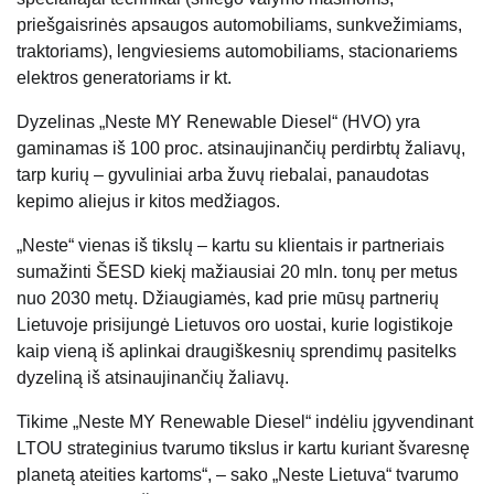
priešgaisrinės apsaugos automobiliams, sunkvežimiams,
traktoriams), lengviesiems automobiliams, stacionariems
elektros generatoriams ir kt.
Dyzelinas „Neste MY Renewable Diesel“ (HVO) yra
gaminamas iš 100 proc. atsinaujinančių perdirbtų žaliavų,
tarp kurių – gyvuliniai arba žuvų riebalai, panaudotas
kepimo aliejus ir kitos medžiagos.
„Neste“ vienas iš tikslų – kartu su klientais ir partneriais
sumažinti ŠESD kiekį mažiausiai 20 mln. tonų per metus
nuo 2030 metų. Džiaugiamės, kad prie mūsų partnerių
Lietuvoje prisijungė Lietuvos oro uostai, kurie logistikoje
kaip vieną iš aplinkai draugiškesnių sprendimų pasitelks
dyzeliną iš atsinaujinančių žaliavų.
Tikime „Neste MY Renewable Diesel“ indėliu įgyvendinant
LTOU strateginius tvarumo tikslus ir kartu kuriant švaresnę
planetą ateities kartoms“, – sako „Neste Lietuva“ tvarumo