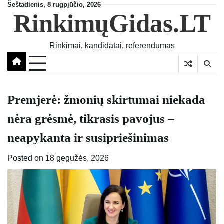
Skip
Šeštadienis, 8 rugpjūčio, 2026
RinkimųGidas.LT
to
content
Rinkimai, kandidatai, referendumas
Premjerė: žmonių skirtumai niekada
nėra grėsmė, tikrasis pavojus –
neapykanta ir susipriešinimas
Posted on
18 gegužės, 2026