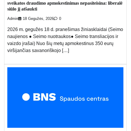
sveikatos draudimo apmokestinimas nepasiteisina: liberalė
siūlo jį atšaukti
Admin
18 Gegužės, 2026
0
2026 m. gegužės 18 d. pranešimas žiniasklaidai (Seimo
naujienos ● Seimo nuotraukos● Seimo transliacijos ir
vaizdo įrašai) Nuo šių metų apmokestinus 350 eurų
viršijančias savanoriškojo […]