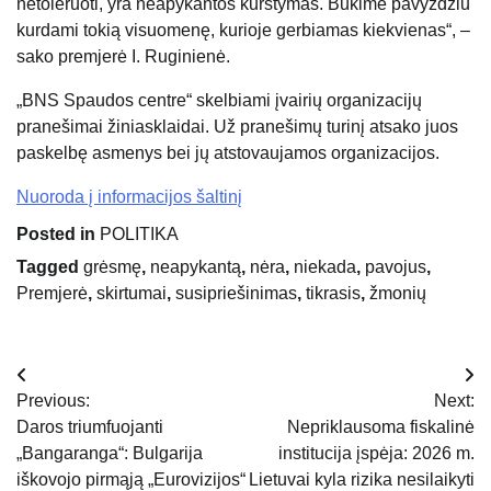
netoleruoti, yra neapykantos kurstymas. Būkime pavyzdžiu
kurdami tokią visuomenę, kurioje gerbiamas kiekvienas“, –
sako premjerė I. Ruginienė.
„BNS Spaudos centre“ skelbiami įvairių organizacijų
pranešimai žiniasklaidai. Už pranešimų turinį atsako juos
paskelbę asmenys bei jų atstovaujamos organizacijos.
Nuoroda į informacijos šaltinį
Posted in
POLITIKA
Tagged
grėsmę
,
neapykantą
,
nėra
,
niekada
,
pavojus
,
Premjerė
,
skirtumai
,
susipriešinimas
,
tikrasis
,
žmonių
Navigacija
Previous:
Next:
tarp
Daros triumfuojanti
Nepriklausoma fiskalinė
„Bangaranga“: Bulgarija
institucija įspėja: 2026 m.
įrašų
iškovojo pirmąją „Eurovizijos“
Lietuvai kyla rizika nesilaikyti