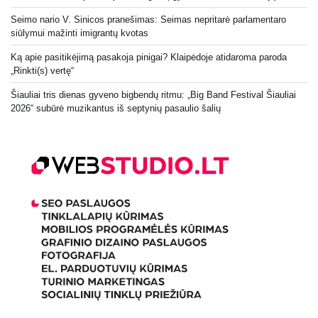
Seimo nario V. Sinicos pranešimas: Seimas nepritarė parlamentaro
siūlymui mažinti imigrantų kvotas
Ką apie pasitikėjimą pasakoja pinigai? Klaipėdoje atidaroma paroda
„Rinkti(s) vertę“
Šiauliai tris dienas gyveno bigbendų ritmu: „Big Band Festival Šiauliai
2026“ subūrė muzikantus iš septynių pasaulio šalių