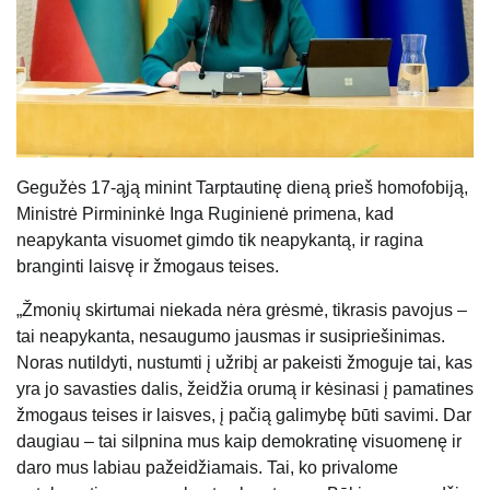
Gegužės 17-ąją minint Tarptautinę dieną prieš homofobiją,
Ministrė Pirmininkė Inga Ruginienė primena, kad
neapykanta visuomet gimdo tik neapykantą, ir ragina
branginti laisvę ir žmogaus teises.
„Žmonių skirtumai niekada nėra grėsmė, tikrasis pavojus –
tai neapykanta, nesaugumo jausmas ir susipriešinimas.
Noras nutildyti, nustumti į užribį ar pakeisti žmoguje tai, kas
yra jo savasties dalis, žeidžia orumą ir kėsinasi į pamatines
žmogaus teises ir laisves, į pačią galimybę būti savimi. Dar
daugiau – tai silpnina mus kaip demokratinę visuomenę ir
daro mus labiau pažeidžiamais. Tai, ko privalome