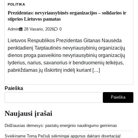
POLITIKA
Prezidentas: nevyriausybinės organizacijos – solidarios ir
stiprios Lietuvos pamatas
Admin
28 Vasario, 2026
0
Lietuvos Respublikos Prezidentas Gitanas Nausėda
penktadienį Tarptautinės nevyriausybinių organizacijų
dienos proga pasveikino nevyriausybinių organizacijų
lyderius, narius, savanorius ir bendruomenių telkėjus,
pabrėždamas jų išskirtinį indėlį kuriant […]
Paieška
Paieška
Naujausi įrašai
Didžiausias dėmesys: pastatų energinio naudingumo gerinimas
Sveikiname Tomą Pečiulį sėkmingai apgynus daktaro disertaciją!