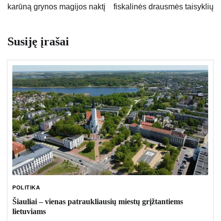
karūną grynos magijos naktį
fiskalinės drausmės taisyklių
Susiję įrašai
POLITIKA
Šiauliai – vienas patraukliausių miestų grįžtantiems
lietuviams