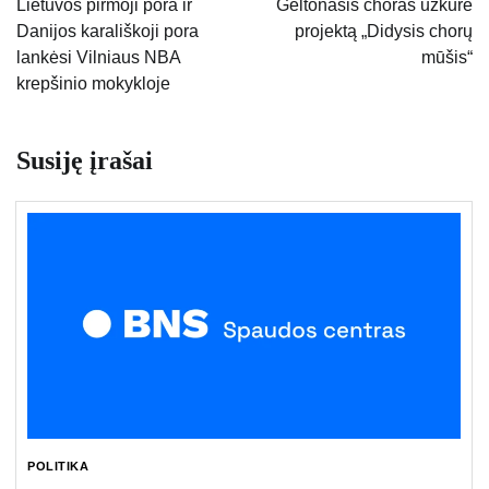
Lietuvos pirmoji pora ir
Geltonasis choras užkūrė
Danijos karališkoji pora
projektą „Didysis chorų
įrašų
lankėsi Vilniaus NBA
mūšis“
krepšinio mokykloje
Susiję įrašai
POLITIKA