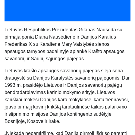
Lietuvos Respublikos Prezidentas Gitanas Nausėda su
pirmąja ponia Diana Nausėdiene ir Danijos Karalius
Frederikas X su Karaliene Mary Valstybės sienos
apsaugos tarnybos padalinyje aplankė Krašto apsaugos
savanorių ir Šaulių sąjungos pajėgas.
Lietuvos krašto apsaugos savanorių pajėgas sieja sena
draugystė su Danijos Karalystės savanorių pajėgomis.
Dar
1993 m. prasidėjo Lietuvos ir Danijos savanorių pajėgų
bendradarbiavimas karinio mokymo srityje. Lietuvos
kariškiai mokėsi Danijos karo mokyklose, kartu treniravosi,
įgavo pirmąjį kovinį krikštą tarptautinėse taikos palaikymo
ir stiprinimo misijose Danijos kontingento sudėtyje
Bosnijoje, Kosove ir Irake.
„Niekada nepamiršime, kad Danija pirmoji išdrįso paremti