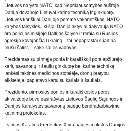
Lietuvos narystę NATO, kad Nepriklausomybės aušroje
Danija dovanojo Lietuvai karinę techniką ir ginkluotę.
Lietuvos kariškiai Danijoje perėmė vakarietiškas, NATO
karybos taisykles. Iki šiol Danija aktyviai dalyvauja NATO
oro policijos misijoje Baltijos šalyse ir remia su Rusijos
agresija kovojančią Ukrainą – tai nepaprastai suartina
mūsų šalis“, – sakė šalies vadovas.
Prezidentas su pirmąja ponia ir karališkoji pora apžiūrėjo
karių savanorių ir šaulių ginkluotę bei karinę techniką,
lankėsi taktinės medicinos stotelėje, dronų pratybų
aikštelėje, papietavo kartu su kariais ir šauliais.
Prezidento, pirmosios ponios ir karališkosios poros
akivaizdoje buvo pasirašytas
Lietuvos Šaulių Sąjungos ir
Danijos Karalystės savanorių pajėgų bendradarbiavimo
ketinimų protokolas.
Danijos Karalius Frederikas X yra baigęs mokslus
Danijos