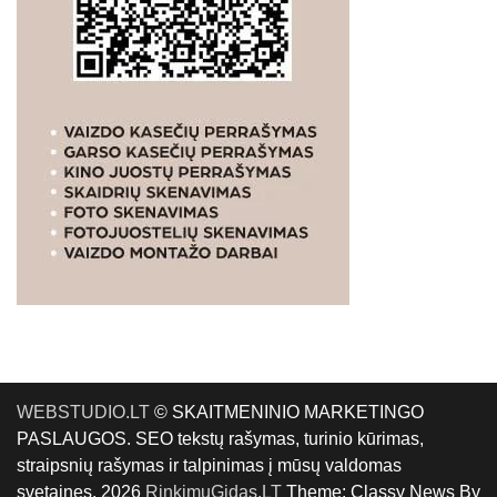
WEBSTUDIO.LT
© SKAITMENINIO MARKETINGO
PASLAUGOS. SEO tekstų rašymas, turinio kūrimas,
straipsnių rašymas ir talpinimas į mūsų valdomas
svetaines. 2026
RinkimųGidas.LT
Theme: Classy News By