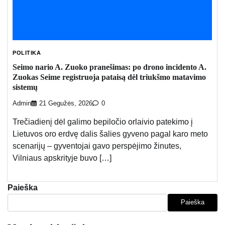
POLITIKA
Seimo nario A. Zuoko pranešimas: po drono incidento A.
Zuokas Seime registruoja pataisą dėl triukšmo matavimo
sistemų
Admin
21 Gegužės, 2026
0
Trečiadienį dėl galimo bepiločio orlaivio patekimo į
Lietuvos oro erdvę dalis šalies gyveno pagal karo meto
scenarijų – gyventojai gavo perspėjimo žinutes,
Vilniaus apskrityje buvo […]
Paieška
Paieška