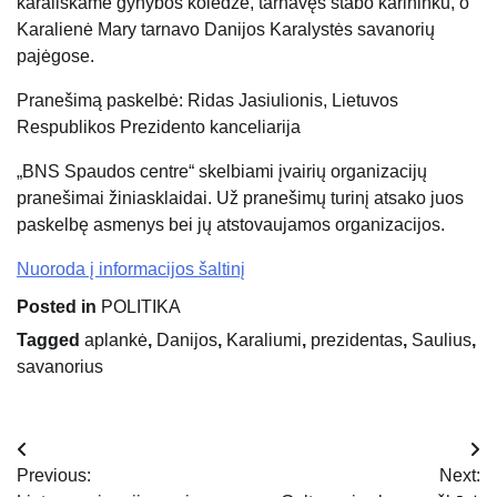
karališkame gynybos koledže, tarnavęs štabo karininku, o
Karalienė Mary tarnavo
Danijos Karalystės savanorių
pajėgose.
Pranešimą paskelbė: Ridas Jasiulionis, Lietuvos
Respublikos Prezidento kanceliarija
„BNS Spaudos centre“ skelbiami įvairių organizacijų
pranešimai žiniasklaidai. Už pranešimų turinį atsako juos
paskelbę asmenys bei jų atstovaujamos organizacijos.
Nuoroda į informacijos šaltinį
Posted in
POLITIKA
Tagged
aplankė
,
Danijos
,
Karaliumi
,
prezidentas
,
Saulius
,
savanorius
Navigacija
Previous:
Next:
tarp