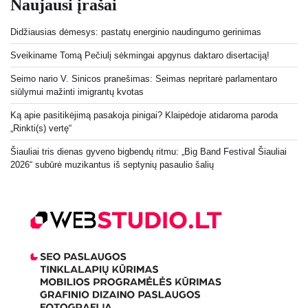
Naujausi įrašai
Didžiausias dėmesys: pastatų energinio naudingumo gerinimas
Sveikiname Tomą Pečiulį sėkmingai apgynus daktaro disertaciją!
Seimo nario V. Sinicos pranešimas: Seimas nepritarė parlamentaro
siūlymui mažinti imigrantų kvotas
Ką apie pasitikėjimą pasakoja pinigai? Klaipėdoje atidaroma paroda
„Rinkti(s) vertę“
Šiauliai tris dienas gyveno bigbendų ritmu: „Big Band Festival Šiauliai
2026“ subūrė muzikantus iš septynių pasaulio šalių