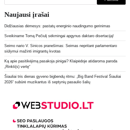
Naujausi įrašai
Didžiausias dėmesys: pastatų energinio naudingumo gerinimas
Sveikiname Tomą Pečiulį sėkmingai apgynus daktaro disertaciją!
Seimo nario V. Sinicos pranešimas: Seimas nepritarė parlamentaro
siūlymui mažinti imigrantų kvotas
Ką apie pasitikėjimą pasakoja pinigai? Klaipėdoje atidaroma paroda
„Rinkti(s) vertę“
Šiauliai tris dienas gyveno bigbendų ritmu: „Big Band Festival Šiauliai
2026“ subūrė muzikantus iš septynių pasaulio šalių