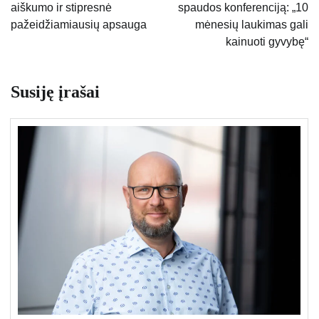
aiškumo ir stipresnė
spaudos konferenciją: „10
pažeidžiamiausių apsauga
mėnesių laukimas gali
kainuoti gyvybę“
Susiję įrašai