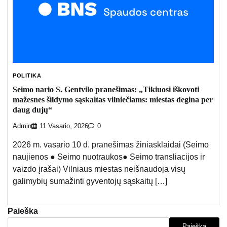
POLITIKA
Seimo nario S. Gentvilo pranešimas: „Tikiuosi iškovoti
mažesnes šildymo sąskaitas vilniečiams: miestas degina per
daug dujų“
Admin
11 Vasario, 2026
0
2026 m. vasario 10 d. pranešimas žiniasklaidai (Seimo
naujienos ● Seimo nuotraukos● Seimo transliacijos ir
vaizdo įrašai) Vilniaus miestas neišnaudoja visų
galimybių sumažinti gyventojų sąskaitų […]
Paieška
Paieška