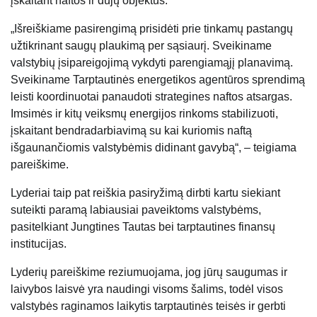
įskaitant naftos ir dujų objektus.
„Išreiškiame pasirengimą prisidėti prie tinkamų pastangų
užtikrinant saugų plaukimą per sąsiaurį. Sveikiname
valstybių įsipareigojimą vykdyti parengiamąjį planavimą.
Sveikiname Tarptautinės energetikos agentūros sprendimą
leisti koordinuotai panaudoti strategines naftos atsargas.
Imsimės ir kitų veiksmų energijos rinkoms stabilizuoti,
įskaitant bendradarbiavimą su kai kuriomis naftą
išgaunančiomis valstybėmis didinant gavybą“, – teigiama
pareiškime.
Lyderiai taip pat reiškia pasiryžimą dirbti kartu siekiant
suteikti paramą labiausiai paveiktoms valstybėms,
pasitelkiant Jungtines Tautas bei tarptautines finansų
institucijas.
Lyderių pareiškime reziumuojama, jog jūrų saugumas ir
laivybos laisvė yra naudingi visoms šalims, todėl visos
valstybės raginamos laikytis tarptautinės teisės ir gerbti