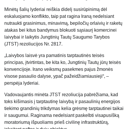
Minėtų šalių lyderiai reiškia didelį susirūpinimą dėl
eskaluojamo konflikto, taip pat ragina Iraną nedelsiant
nutraukti grasinimus, minavimą, bepiločių orlaivių ir raketų
atakas bei kitus bandymus blokuoti sąsiaurį komercinei
laivybai ir laikytis Jungtinių Tautų Saugumo Tarybos
(JTST) rezoliucijos Nr. 2817.
„Laivybos laisvė yra pamatinis tarptautinės teisės
principas, įtvirtintas, be kita ko, Jungtinių Tautų jūrų teisės
konvencijoje. Irano veiksmų pasekmes pajus žmonės
visose pasaulio dalyse, ypač pažeidžiamiausieji“, –
perspėja lyderiai.
Vadovaujantis minėta JTST rezoliucija pabrėžiama, kad
toks kišimasis į tarptautinę laivybą ir pasaulinių energijos
tiekimo grandinių trikdymas kelia grėsmę tarptautinei taikai
ir saugumui. Raginama nedelsiant paskelbti visapusišką
moratoriumą išpuoliams prieš civilinę infrastruktūrą,