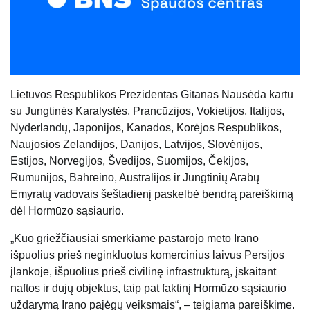
Lietuvos Respublikos Prezidentas Gitanas Nausėda kartu
su Jungtinės Karalystės, Prancūzijos, Vokietijos, Italijos,
Nyderlandų, Japonijos, Kanados, Korėjos Respublikos,
Naujosios Zelandijos, Danijos, Latvijos, Slovėnijos,
Estijos, Norvegijos, Švedijos, Suomijos, Čekijos,
Rumunijos, Bahreino, Australijos ir Jungtinių Arabų
Emyratų vadovais šeštadienį paskelbė bendrą pareiškimą
dėl Hormūzo sąsiaurio.
„Kuo griežčiausiai smerkiame pastarojo meto Irano
išpuolius prieš neginkluotus komercinius laivus Persijos
įlankoje, išpuolius prieš civilinę infrastruktūrą, įskaitant
naftos ir dujų objektus, taip pat faktinį Hormūzo sąsiaurio
uždarymą Irano pajėgų veiksmais“, – teigiama pareiškime.