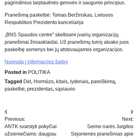
pagrindinius tarptautinės gerovės ir saugumo principus.
Pranešimą paskelbė: Tomas Beržinskas, Lietuvos
Respublikos Prezidento kanceliarija
„BNS Spaudos centre“ skelbiami įvairių organizacijų
pranešimai žiniasklaidai. Už pranešimų turinį atsako juos
paskelbę asmenys bei jų atstovaujamos organizacijos.
Nuoroda į informacijos šaltinį
Posted in
POLITIKA
Tagged
Dėl
,
Hormūzo
,
kitais
,
lyderiais
,
pareiškimą
,
paskelbė
,
prezidentas
,
sąsiaurio
Navigacija
Previous:
Next:
tarp
ANTK svarstyti pokyčiai
Seimo narės Jurgitos
užsieniečiams: daugiau
Sejonienės pranešimas apie
įrašų