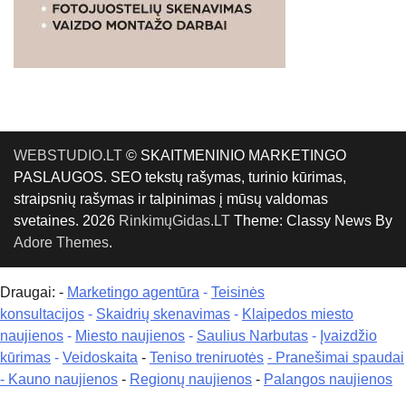
WEBSTUDIO.LT
© SKAITMENINIO MARKETINGO
PASLAUGOS. SEO tekstų rašymas, turinio kūrimas,
straipsnių rašymas ir talpinimas į mūsų valdomas
svetaines. 2026
RinkimųGidas.LT
Theme: Classy News By
Adore Themes
.
Draugai: -
Marketingo agentūra
-
Teisinės
konsultacijos
-
Skaidrių skenavimas
-
Klaipedos miesto
naujienos
-
Miesto naujienos
-
Saulius Narbutas
-
Įvaizdžio
kūrimas
-
Veidoskaita
-
Teniso treniruotės
- Pranešimai spaudai
-
Kauno naujienos
-
Regionų naujienos
-
Palangos naujienos