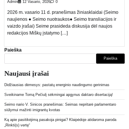
Admin
12 Vasario, 2026
0
2026 m. vasario 11 d. pranešimas žiniasklaidai (Seimo
naujienos ● Seimo nuotraukos● Seimo transliacijos ir
vaizdo įrašai) Seime prasideda diskusija dėl naujos
redakcijos Miškų įstatymo […]
Paieška
Paieška
Naujausi įrašai
Didžiausias dėmesys: pastatų energinio naudingumo gerinimas
Sveikiname Tomą Pečiulį sėkmingai apgynus daktaro disertaciją!
Seimo nario V. Sinicos pranešimas: Seimas nepritarė parlamentaro
siūlymui mažinti imigrantų kvotas
Ką apie pasitikėjimą pasakoja pinigai? Klaipėdoje atidaroma paroda
„Rinkti(s) vertę“