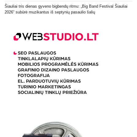
Šiauliai tris dienas gyveno bigbendų ritmu: „Big Band Festival Šiauliai
2026“ subūrė muzikantus iš septynių pasaulio šalių