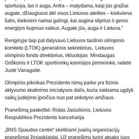
sportuoja, tas ir auga. Antra – matydama, kaip jūs gražiai
augate, džiaugiuosi dėl visos Lietuvos ateities – kiekviena
šalis, kiekvieni namai galingi, kai augina stiprius ir geros
energijos kupinus vaikus. Augate jūs, auga ir Lietuva.“
Renginyje taip pat dalyvavo Lietuvos tautinio olimpinio
komiteto (LTOK) generalinis sekretorius, Lietuvos
olimpinio fondo direktorius, irkluotojas Mindaugas
Griškonis ir LTOK sportininkų komisijos pirmininkė, raitelė
Justė Vanagaitė.
Olimpinis piknikas Prezidento rūmų parke yra fizinio
aktyvumo skatinimo iniciatyvos dalis, kuria siekiama ugdyti
vaikų judėjimo įpročius nuo pat ankstyvo amžiaus.
Pranešimą paskelbė: Ridas Jasiulionis, Lietuvos
Respublikos Prezidento kanceliarija
„BNS Spaudos centre“ skelbiami įvairių organizacijų
pranešimai žiniasklaidai. Už pranešimų turinį atsako juos