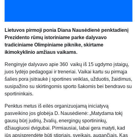
Lietuvos pirmoji ponia Diana Nausėdienė penktadienį
Prezidento rūmų istoriniame parke dalyvavo
tradiciniame Olimpiniame piknike, skirtame
ikimokyklinio amžiaus vaikams.
Renginyje dalyvavo apie 360 vaikų iš 15 ugdymo įstaigų,
juos lydėjo pedagogai ir treneriai. Vaikai kartu su pirmąja
šalies pora įsitraukė į sportines veiklas, užduotis, žaidimus,
susipažino su skirtingomis sporto šakomis bei bendravo su
sportininkais.
Penktus metus iš eilės organizuojamą iniciatyvą
pasveikino jos globėja D. Nausėdienė: „Matydama tokį
gausų būrį judrių, žvalių, energingų sportininkų,
džiaugiuosi dvigubai. Pirmiausiai, labai gera matyti, kad
jūs apsisprendėte būti stipriais, sveikais, augančiais. Kas