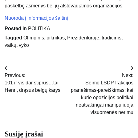
paskelbę asmenys bei jų atstovaujamos organizacijos.
Nuoroda į informacijos šaltinį
Posted in
POLITIKA
Tagged
Olimpinis
,
piknikas
,
Prezidentūroje
,
tradicinis
,
vaikų
,
vyko
Navigacija
Previous:
Next:
tarp
101 ir vis dar stiprus…tai
Seimo LSDP frakcijos
Henri, drąsus belgų karys
pranešimas-pareiškimas: kai
įrašų
kurie opozicijos politikai
neatsakingai manipuliuoja
visuomenės nerimu
Susiję įrašai