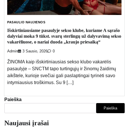
PASAULIO NAUJIENOS
Išskirtiniausiame pasaulyje sekso klube, kuriame A sąrašo
dalyviai moka 9 tūkst. svarų sterlingų už dalyvavimą sekso
vakarėliuose, o nariai duoda „kraujo priesaiką“
Admin
3 Sausio, 2026
0
ŽINOMA kaip išskirtiniausias sekso klubo vakarėlis
pasaulyje – SNCTM tapo turtingųjų ir žinomų žaidimų
aikštele, kurioje svečiai gali paslaptingai tyrinėti savo
intymiausius troškimus. Su 9 […]
Paieška
Paieška
Naujausi įrašai