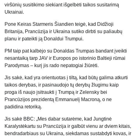
viršūnių susitikimo siekiant išgelbėti taikos susitarimą
Ukrainai
.
Pone
Keiras Starmeris
Šiandien teigė, kad Didžioji
Britanija, Prancūzija ir Ukraina sutiko dirbti su paliaubų
planu ir pateikti ją Donaldui Trumpui.
PM taip pat kalbėjo su
Donaldas Trumpas
bandant įveikti
nesantaiką tarp JAV ir Europos po istorinio
Baltieji rūmai
Parodymas – kurį jis
rado nepatogiai žiūrėti
.
Jis sakė, kad yra orientuotas į tiltą, kad būtų galima atkurti
taikos derybas, ir pasinaudojo tų derybų žlugimu kaip
proga iš naujo įsitraukti į Trumpą ir Zelensky bei
Prancūzijos prezidentą Emmanuelį Macroną, o ne
padidina retoriką.
Jis sakė BBC: „Mes dabar sutarėme, kad
Jungtinė
Karalystė
kartu su Prancūzija ir galbūt vienu ar dviem kitais,
bendradarbiaus su Ukraina, siekdamas sustabdyti kovas, ir