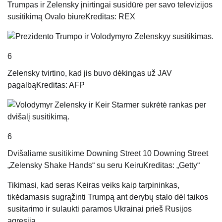
Trumpas ir Zelensky įnirtingai susidūrė per savo televizijos
susitikimą Ovalo biure
Kreditas: REX
6
Zelensky tvirtino, kad jis buvo dėkingas už JAV
pagalbą
Kreditas: AFP
6
Dvišaliame susitikime Downing Street 10 Downing Street
„Zelensky Shake Hands“ su seru Keiru
Kreditas: „Getty“
Tikimasi, kad seras Keiras veiks kaip tarpininkas,
tikėdamasis sugrąžinti Trumpą ant derybų stalo dėl taikos
susitarimo ir sulaukti paramos Ukrainai prieš Rusijos
agresiją.