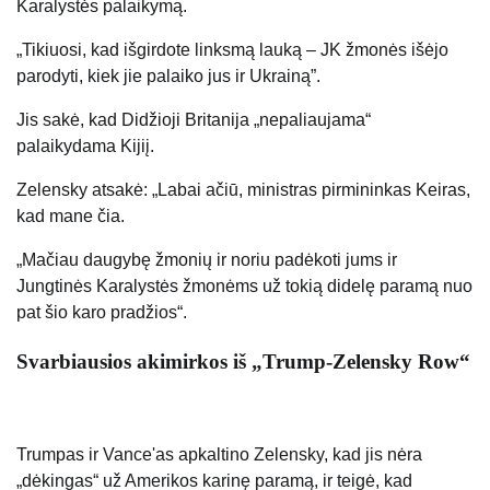
Karalystės palaikymą.
„Tikiuosi, kad išgirdote linksmą lauką – JK žmonės išėjo
parodyti, kiek jie palaiko jus ir Ukrainą”.
Jis sakė, kad Didžioji Britanija „nepaliaujama“
palaikydama Kijiį.
Zelensky atsakė: „Labai ačiū, ministras pirmininkas Keiras,
kad mane čia.
„Mačiau daugybę žmonių ir noriu padėkoti jums ir
Jungtinės Karalystės žmonėms už tokią didelę paramą nuo
pat šio karo pradžios“.
Svarbiausios akimirkos iš „Trump-Zelensky Row“
Trumpas ir Vance'as apkaltino Zelensky, kad jis nėra
„dėkingas“ už Amerikos karinę paramą, ir teigė, kad