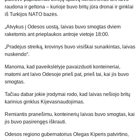
raudona ir geltona – kurioje buvo britų jūra
dronai
ir ginklai
iš Turkijos NATO bazės.
„Atvykus į Odesos uostą, laivas buvo smogtas dviem
raketomis ant prieplaukos antroje vietoje 18:00.
„Pradėjus streiką, krovinys buvo visiškai sunaikintas, laivas
nuskendo“.
Manoma, kad paveikslėlyje pavaizduoti konteineriai,
matomi ant laivo Odesoje prieš pat, prieš tai, kai jis buvo
smogtas.
Tačiau dabar jokie įrodymai rodo, kad laivas nešiojo britų
karinius ginklus
Kijevas
naudojimas.
Remiantis pranešimu, konteinerių laivas buvo smogtas, kai
jis buvo pasirengęs iškrauti.
Odesos regiono gubernatorius Olegas Kiperis patvirtino,