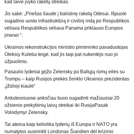
kad laive įvyko raketų streikas.
Jis sakė: „Priešas šaudė į balistinę raketą Odesai. Išpuolė
sugadino uosto infrastruktūrą ir civilinį indą po Respublikos
vėliava Respublikos vėliava
Panama
priklauso Europos
įmonei “.
Ukrainos rekonstrukcijos ministro pirmininko pavaduotojas
Oleksiy Kuleba teigė, kad jis taip pat nukentėjo nuo jo
užpuolimo.
Pasaulio lyderiai grįžo Zelensky po Baltųjų rūmų eilės su
Trumpu – kaip Rusijos prekės ženklo Ukrainos prezidentas
„įžūlioji kiaulė“
Ankstesniuose anksčiau buvo sugadinti mažiausiai 20
užsienio prekybinių laivų
streikai
iki
Rusija
Pasak
Volodymyr Zelensky.
Tai ateina
kaip keliolika lyderių iš
Europa
ir
NATO
yra
numatytos susirinkti
Londonas
Šiandien dėl krizinio