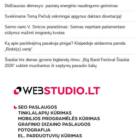
Didžiausias dėmesys: pastatų energinio naudingumo gerinimas
Sveikiname Tomą Pečiulį sėkmingai apgynus daktaro disertaciją!
Seimo nario V. Sinicos pranešimas: Seimas nepritarė parlamentaro
siūlymui mažinti imigrantų kvotas
Ką apie pasitikėjimą pasakoja pinigai? Klaipėdoje atidaroma paroda
„Rinkti(s) vertę“
Šiauliai tris dienas gyveno bigbendų ritmu: „Big Band Festival Šiauliai
2026“ subūrė muzikantus iš septynių pasaulio šalių