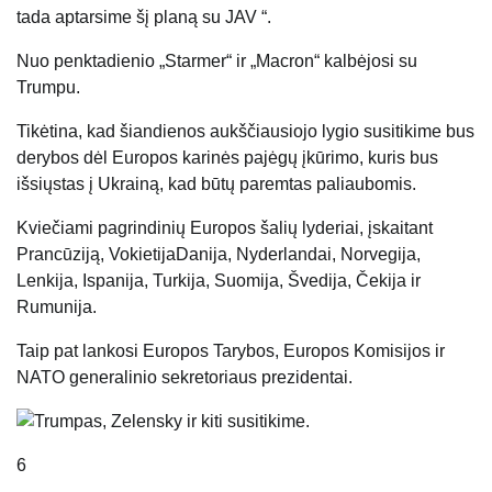
tada aptarsime šį planą su JAV “.
Nuo penktadienio „Starmer“ ir „Macron“ kalbėjosi su
Trumpu.
Tikėtina, kad šiandienos aukščiausiojo lygio susitikime bus
derybos dėl Europos karinės pajėgų įkūrimo, kuris bus
išsiųstas į Ukrainą, kad būtų paremtas paliaubomis.
Kviečiami pagrindinių Europos šalių lyderiai, įskaitant
Prancūziją,
Vokietija
Danija, Nyderlandai, Norvegija,
Lenkija, Ispanija, Turkija, Suomija, Švedija, Čekija ir
Rumunija.
Taip pat lankosi Europos Tarybos, Europos Komisijos ir
NATO generalinio sekretoriaus prezidentai.
6