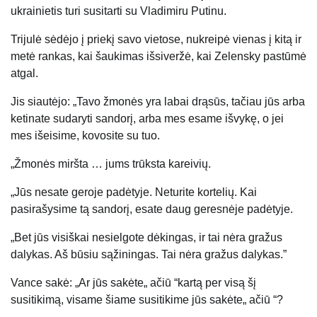
ukrainietis turi susitarti su Vladimiru Putinu.
Trijulė sėdėjo į priekį savo vietose, nukreipė vienas į kitą ir
metė rankas, kai šaukimas išsiveržė, kai Zelensky pastūmė
atgal.
Jis siautėjo: „Tavo žmonės yra labai drąsūs, tačiau jūs arba
ketinate sudaryti sandorį, arba mes esame išvykę, o jei
mes išeisime, kovosite su tuo.
„Žmonės miršta … jums trūksta kareivių.
„Jūs nesate geroje padėtyje. Neturite kortelių. Kai
pasirašysime tą sandorį, esate daug geresnėje padėtyje.
„Bet jūs visiškai nesielgote dėkingas, ir tai nėra gražus
dalykas. Aš būsiu sąžiningas. Tai nėra gražus dalykas.”
Vance sakė: „Ar jūs sakėte„ ačiū “kartą per visą šį
susitikimą, visame šiame susitikime jūs sakėte„ ačiū “?