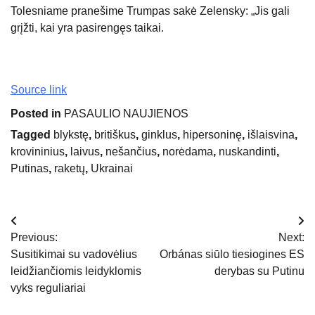
Tolesniame pranešime Trumpas sakė Zelensky: „Jis gali
grįžti, kai yra pasirengęs taikai.
Source link
Posted in
PASAULIO NAUJIENOS
Tagged
blykstę
,
britiškus
,
ginklus
,
hipersoninę
,
išlaisvina
,
krovininius
,
laivus
,
nešančius
,
norėdama
,
nuskandinti
,
Putinas
,
raketų
,
Ukrainai
Navigacija
Previous:
Next:
tarp
Susitikimai su vadovėlius
Orbánas siūlo tiesiogines ES
leidžiančiomis leidyklomis
derybas su Putinu
įrašų
vyks reguliariai