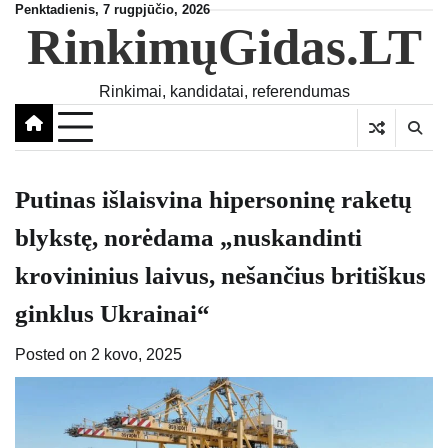
Skip
Penktadienis, 7 rugpjūčio, 2026
RinkimųGidas.LT
to
content
Rinkimai, kandidatai, referendumas
Putinas išlaisvina hipersoninę raketų
blykstę, norėdama „nuskandinti
krovininius laivus, nešančius britiškus
ginklus Ukrainai“
Posted on
2 kovo, 2025