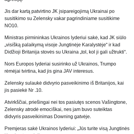
Jis dar kartą patvirtino JK įsipareigojimą Ukrainai po
susitikimo su Zelensky vakar pagrindiniame susitikime
NO10.
Ministras pirmininkas Ukrainos lyderiui sakė, kad JK siūlo
„visišką palaikymą visoje Jungtinėje Karalystėje“ ir kad
Didžioji Britanija stovės su Ukraina „tol, kol ji gali užtrukti“.
Nors Europos lyderiai susirinko už Ukrainos, Trumpo
rėmėjai tvirtina, kad jis gina JAV interesus.
Zelensky sulaukė didvyrio pasveikinimo iš Britanijos, kai
jis pasiekė Nr .10.
Atvirkščiai, priešingai nei tos pasiutęs scenos Vašingtone,
Zelensky atrodė emociškai, nes jam buvo suteiktas
didvyris pasveikinimas Downing gatvėje.
Premjeras sakė Ukrainos lyderiui: „Jūs turite visą Jungtinės