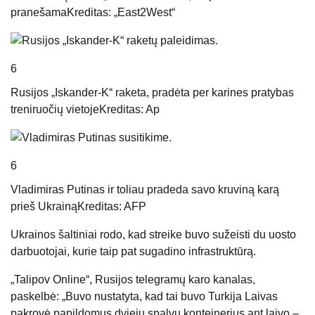
pranešama
Kreditas: „East2West“
6
Rusijos „Iskander-K“ raketa, pradėta per karines pratybas
treniruočių vietoje
Kreditas: Ap
6
Vladimiras Putinas ir toliau pradeda savo kruviną karą
prieš Ukrainą
Kreditas: AFP
Ukrainos šaltiniai rodo, kad streike buvo sužeisti du uosto
darbuotojai, kurie taip pat sugadino infrastruktūrą.
„Talipov Online“, Rusijos telegramų karo kanalas,
paskelbė: „Buvo nustatyta, kad tai buvo
Turkija
Laivas
pakrovė papildomus dviejų spalvų konteinerius ant laivo –