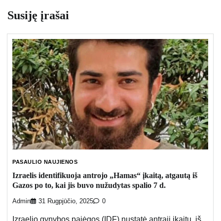
Susiję įrašai
PASAULIO NAUJIENOS
Izraelis identifikuoja antrojo „Hamas“ įkaitą, atgautą iš
Gazos po to, kai jis buvo nužudytas spalio 7 d.
Admin
31 Rugpjūčio, 2025
0
Izraelio gynybos pajėgos (IDF) nustatė antrąjį įkaitų, iš