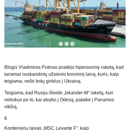
Blogis Vladimiras Putinas pradėjo hipersoninę raketą, kad
tariamai nuskandintų užsienio krovininį laivą, kuris, kaip
teigiama, nešė britų ginklus į Ukrainą.
Teigiama, kad Rusija išleido „Iskander-M“ raketą, kuri
netrukus po to, kai atvyko į Odesą, pataikė į Panamos
vikšrą.
6
Konteinerių laivas „MSC Levante F“, kaip