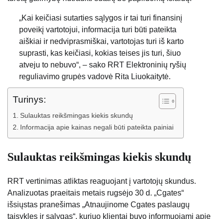
„Kai keičiasi sutarties sąlygos ir tai turi finansinį
poveikį vartotojui, informacija turi būti pateikta
aiškiai ir nedviprasmiškai, vartotojas turi iš karto
suprasti, kas keičiasi, kokias teises jis turi, šiuo
atveju to nebuvo“, – sako RRT Elektroninių ryšių
reguliavimo grupės vadovė Rita Liuokaitytė.
Turinys:
Sulauktas reikšmingas kiekis skundų
Informacija apie kainas negali būti pateikta painiai
Sulauktas reikšmingas kiekis skundų
RRT vertinimas atliktas reaguojant į vartotojų skundus.
Analizuotas praeitais metais rugsėjo 30 d. „Cgates“
išsiųstas pranešimas „Atnaujinome Cgates paslaugų
taisykles ir sąlygas“, kuriuo klientai buvo informuojami apie