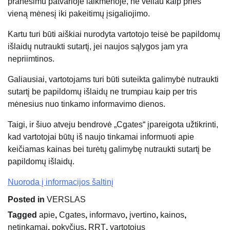
pranešimu patvarioje laikmenoje, ne vėliau kaip prieš
vieną mėnesį iki pakeitimų įsigaliojimo.
Kartu turi būti aiškiai nurodyta vartotojo teisė be papildomų
išlaidų nutraukti sutartį, jei naujos sąlygos jam yra
nepriimtinos.
Galiausiai, vartotojams turi būti suteikta galimybė nutraukti
sutartį be papildomų išlaidų ne trumpiau kaip per tris
mėnesius nuo tinkamo informavimo dienos.
Taigi, ir šiuo atveju bendrovė „Cgates“ įpareigota užtikrinti,
kad vartotojai būtų iš naujo tinkamai informuoti apie
keičiamas kainas bei turėtų galimybę nutraukti sutartį be
papildomų išlaidų.
Nuoroda į informacijos šaltinį
Posted in
VERSLAS
Tagged
apie
,
Cgates
,
informavo
,
įvertino
,
kainos
,
netinkamai
,
pokyčius
,
RRT
,
vartotojus