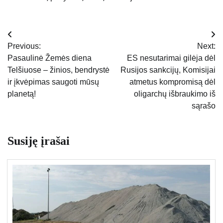
Navigacija
Previous:
Next:
tarp
Pasaulinė Žemės diena
ES nesutarimai gilėja dėl
Telšiuose – žinios, bendrystė
Rusijos sankcijų, Komisijai
įrašų
ir įkvėpimas saugoti mūsų
atmetus kompromisą dėl
planetą!
oligarchų išbraukimo iš
sąrašo
Susiję įrašai