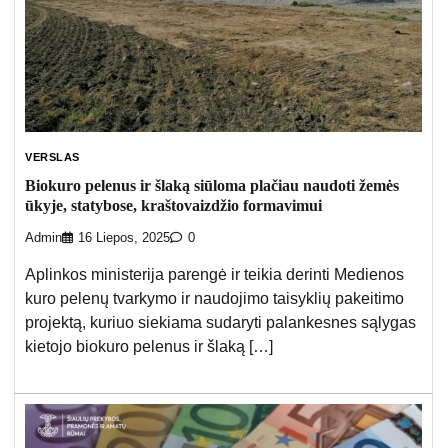
VERSLAS
Biokuro pelenus ir šlaką siūloma plačiau naudoti žemės
ūkyje, statybose, kraštovaizdžio formavimui
Admin
16 Liepos, 2025
0
Aplinkos ministerija parengė ir teikia derinti Medienos
kuro pelenų tvarkymo ir naudojimo taisyklių pakeitimo
projektą, kuriuo siekiama sudaryti palankesnes sąlygas
kietojo biokuro pelenus ir šlaką […]