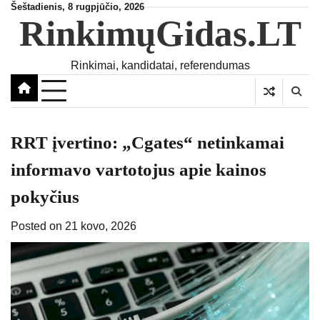
Skip
Šeštadienis, 8 rugpjūčio, 2026
RinkimųGidas.LT
to
content
Rinkimai, kandidatai, referendumas
RRT įvertino: „Cgates“ netinkamai
informavo vartotojus apie kainos
pokyčius
Posted on
21 kovo, 2026