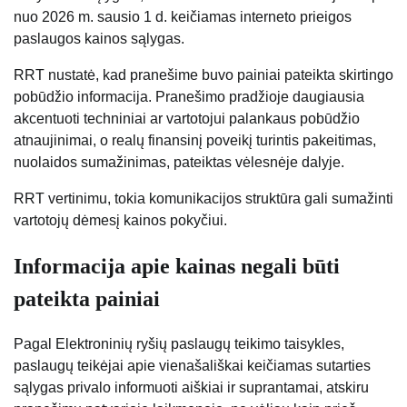
nuo 2026 m. sausio 1 d. keičiamas interneto prieigos
paslaugos kainos sąlygas.
RRT nustatė, kad pranešime buvo painiai pateikta skirtingo
pobūdžio informacija. Pranešimo pradžioje daugiausia
akcentuoti techniniai ar vartotojui palankaus pobūdžio
atnaujinimai, o realų finansinį poveikį turintis pakeitimas,
nuolaidos sumažinimas, pateiktas vėlesnėje dalyje.
RRT vertinimu, tokia komunikacijos struktūra gali sumažinti
vartotojų dėmesį kainos pokyčiui.
Informacija apie kainas negali būti
pateikta painiai
Pagal Elektroninių ryšių paslaugų teikimo taisykles,
paslaugų teikėjai apie vienašališkai keičiamas sutarties
sąlygas privalo informuoti aiškiai ir suprantamai, atskiru