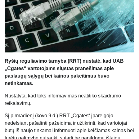
Ryšių reguliavimo tarnyba (RRT) nustatė, kad UAB
„Cgates“ vartotojams siųstas pranešimas apie
paslaugų sąlygų bei kainos pakeitimus buvo
netinkamas.
Nustatyta, kad toks informavimas neatitiko skaidrumo
reikalavimų.
Šį pirmadienį (kovo 9 d.) RRT „Cgates“ įpareigojo
nedelsiant pašalinti pažeidimą ir užtikrinti, kad vartotojai
būtų iš naujo tinkamai informuoti apie keičiamas kainas bei
turėtų galimybę nutraukti sutartį be papildomų išlaidų.