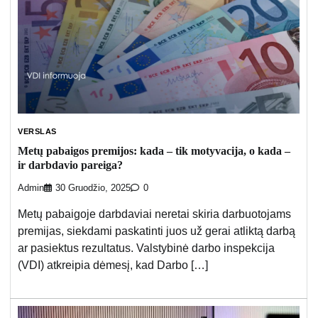
VERSLAS
Metų pabaigos premijos: kada – tik motyvacija, o kada –
ir darbdavio pareiga?
Admin
30 Gruodžio, 2025
0
Metų pabaigoje darbdaviai neretai skiria darbuotojams
premijas, siekdami paskatinti juos už gerai atliktą darbą
ar pasiektus rezultatus. Valstybinė darbo inspekcija
(VDI) atkreipia dėmesį, kad Darbo […]