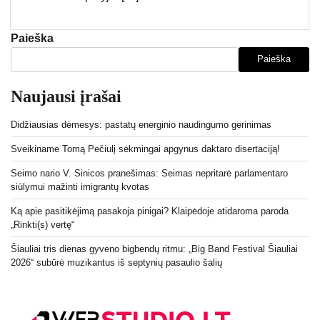
Paieška
Paieška
Naujausi įrašai
Didžiausias dėmesys: pastatų energinio naudingumo gerinimas
Sveikiname Tomą Pečiulį sėkmingai apgynus daktaro disertaciją!
Seimo nario V. Sinicos pranešimas: Seimas nepritarė parlamentaro
siūlymui mažinti imigrantų kvotas
Ką apie pasitikėjimą pasakoja pinigai? Klaipėdoje atidaroma paroda
„Rinkti(s) vertę“
Šiauliai tris dienas gyveno bigbendų ritmu: „Big Band Festival Šiauliai
2026“ subūrė muzikantus iš septynių pasaulio šalių