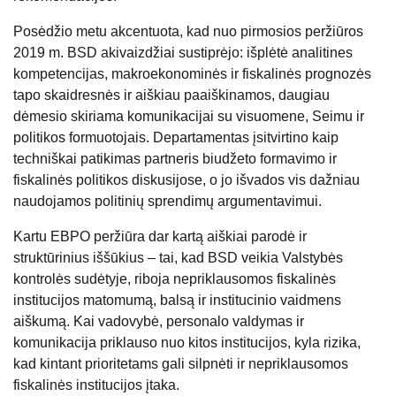
Posėdžio metu akcentuota, kad nuo pirmosios peržiūros
2019 m. BSD akivaizdžiai sustiprėjo: išplėtė analitines
kompetencijas, makroekonominės ir fiskalinės prognozės
tapo skaidresnės ir aiškiau paaiškinamos, daugiau
dėmesio skiriama komunikacijai su visuomene, Seimu ir
politikos formuotojais. Departamentas įsitvirtino kaip
techniškai patikimas partneris biudžeto formavimo ir
fiskalinės politikos diskusijose, o jo išvados vis dažniau
naudojamos politinių sprendimų argumentavimui.
Kartu EBPO peržiūra dar kartą aiškiai parodė ir
struktūrinius iššūkius – tai, kad BSD veikia Valstybės
kontrolės sudėtyje, riboja nepriklausomos fiskalinės
institucijos matomumą, balsą ir institucinio vaidmens
aiškumą. Kai vadovybė, personalo valdymas ir
komunikacija priklauso nuo kitos institucijos, kyla rizika,
kad kintant prioritetams gali silpnėti ir nepriklausomos
fiskalinės institucijos įtaka.