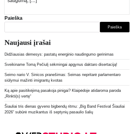
saugumą, […]
Paieška
Paieška
Naujausi įrašai
Didžiausias dėmesys: pastatų energinio naudingumo gerinimas
Sveikiname Tomą Pečiulį sėkmingai apgynus daktaro disertaciją!
Seimo nario V. Sinicos pranešimas: Seimas nepritarė parlamentaro
siūlymui mažinti imigrantų kvotas
Ką apie pasitikėjimą pasakoja pinigai? Klaipėdoje atidaroma paroda
„Rinkti(s) vertę“
Šiauliai tris dienas gyveno bigbendų ritmu: „Big Band Festival Šiauliai
2026“ subūrė muzikantus iš septynių pasaulio šalių