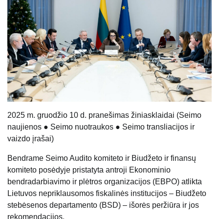
202
5
m.
gruodžio 10
d. pranešimas žiniasklaidai (Seimo
naujienos ● Seimo nuotraukos ● Seimo transliacijos ir
vaizdo įrašai)
Bendrame Seimo Audito komiteto ir Biudžeto ir finansų
komiteto posėdyje pristatyta antroji Ekonominio
bendradarbiavimo ir plėtros organizacijos (EBPO) atlikta
Lietuvos nepriklausomos fiskalinės institucijos – Biudžeto
stebėsenos departamento (BSD) – išorės peržiūra ir jos
rekomendacijos.