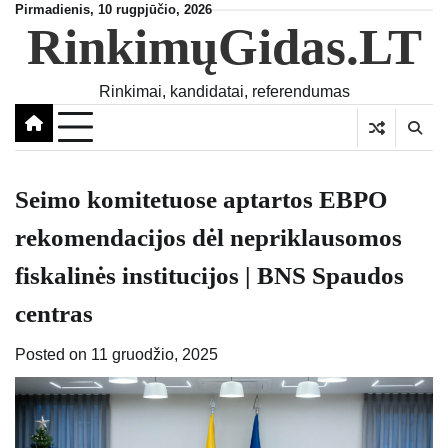
Skip
Pirmadienis, 10 rugpjūčio, 2026
RinkimųGidas.LT
to
content
Rinkimai, kandidatai, referendumas
Seimo komitetuose aptartos EBPO
rekomendacijos dėl nepriklausomos
fiskalinės institucijos | BNS Spaudos
centras
Posted on
11 gruodžio, 2025