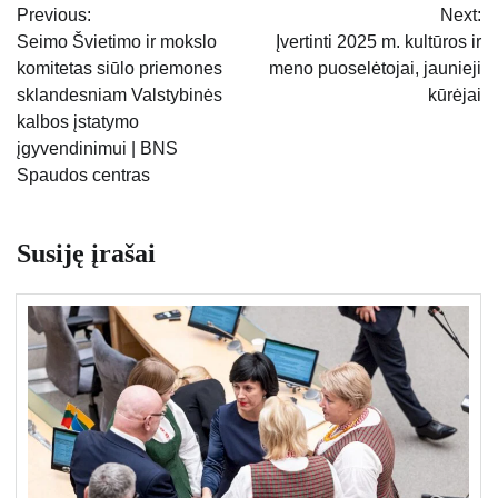
Previous:
Next:
tarp
Seimo Švietimo ir mokslo
Įvertinti 2025 m. kultūros ir
komitetas siūlo priemones
meno puoselėtojai, jaunieji
įrašų
sklandesniam Valstybinės
kūrėjai
kalbos įstatymo
įgyvendinimui | BNS
Spaudos centras
Susiję įrašai