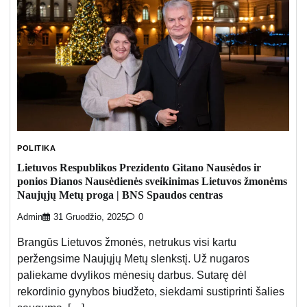
POLITIKA
Lietuvos Respublikos Prezidento Gitano Nausėdos ir
ponios Dianos Nausėdienės sveikinimas Lietuvos žmonėms
Naujųjų Metų proga | BNS Spaudos centras
Admin
31 Gruodžio, 2025
0
Brangūs Lietuvos žmonės, netrukus visi kartu
peržengsime Naujųjų Metų slenkstį. Už nugaros
paliekame dvylikos mėnesių darbus. Sutarę dėl
rekordinio gynybos biudžeto, siekdami sustiprinti šalies