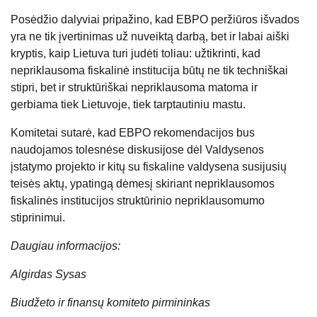
Posėdžio dalyviai pripažino, kad EBPO peržiūros išvados
yra ne tik įvertinimas už nuveiktą darbą, bet ir labai aiški
kryptis, kaip Lietuva turi judėti toliau: užtikrinti, kad
nepriklausoma fiskalinė institucija būtų ne tik techniškai
stipri, bet ir struktūriškai nepriklausoma matoma ir
gerbiama tiek Lietuvoje, tiek tarptautiniu mastu.
Komitetai sutarė, kad EBPO rekomendacijos bus
naudojamos tolesnėse diskusijose dėl Valdysenos
įstatymo projekto ir kitų su fiskaline valdysena susijusių
teisės aktų, ypatingą dėmesį skiriant nepriklausomos
fiskalinės institucijos struktūrinio nepriklausomumo
stiprinimui.
Daugiau informacijos:
Algirdas Sysas
Biudžeto ir finansų komiteto pirmininkas