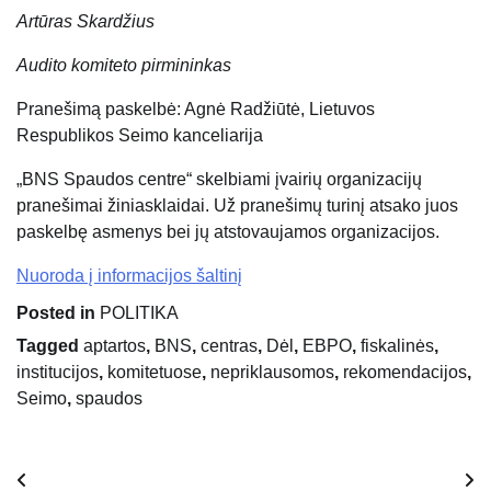
Artūras Skardžius
Audito komiteto pirmininkas
Pranešimą paskelbė: Agnė Radžiūtė, Lietuvos
Respublikos Seimo kanceliarija
„BNS Spaudos centre“ skelbiami įvairių organizacijų
pranešimai žiniasklaidai. Už pranešimų turinį atsako juos
paskelbę asmenys bei jų atstovaujamos organizacijos.
Nuoroda į informacijos šaltinį
Posted in
POLITIKA
Tagged
aptartos
,
BNS
,
centras
,
Dėl
,
EBPO
,
fiskalinės
,
institucijos
,
komitetuose
,
nepriklausomos
,
rekomendacijos
,
Seimo
,
spaudos
Navigacija