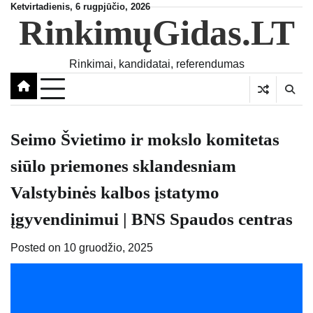
Skip
Ketvirtadienis, 6 rugpjūčio, 2026
RinkimųGidas.LT
to
content
Rinkimai, kandidatai, referendumas
Seimo Švietimo ir mokslo komitetas
siūlo priemones sklandesniam
Valstybinės kalbos įstatymo
įgyvendinimui | BNS Spaudos centras
Posted on
10 gruodžio, 2025