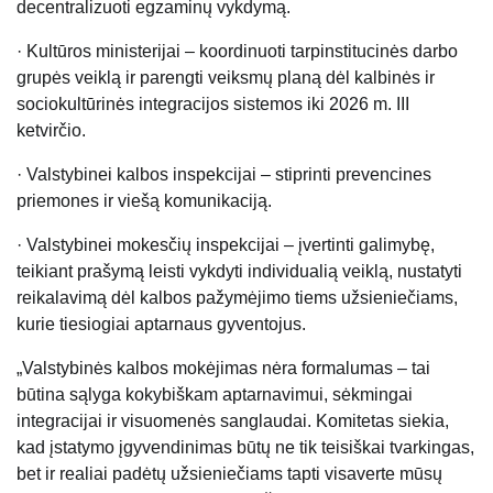
decentralizuoti egzaminų vykdymą.
·
Kultūros ministerijai – koordinuoti tarpinstitucinės darbo
grupės veiklą ir parengti veiksmų planą dėl kalbinės ir
sociokultūrinės integracijos sistemos iki 2026 m. III
ketvirčio.
·
Valstybinei kalbos inspekcijai – stiprinti prevencines
priemones ir viešą komunikaciją.
·
Valstybinei mokesčių inspekcijai – įvertinti galimybę,
teikiant prašymą leisti vykdyti individualią veiklą, nustatyti
reikalavimą dėl kalbos pažymėjimo tiems užsieniečiams,
kurie tiesiogiai aptarnaus gyventojus.
„Valstybinės kalbos mokėjimas nėra formalumas – tai
būtina sąlyga kokybiškam aptarnavimui, sėkmingai
integracijai ir visuomenės sanglaudai. Komitetas siekia,
kad įstatymo įgyvendinimas būtų ne tik teisiškai tvarkingas,
bet ir realiai padėtų užsieniečiams tapti visaverte mūsų