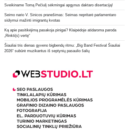
Sveikiname Tomą Pečiulį sėkmingai apgynus daktaro disertaciją!
Seimo nario V. Sinicos pranešimas: Seimas nepritarė parlamentaro
siūlymui mažinti imigrantų kvotas
Ką apie pasitikėjimą pasakoja pinigai? Klaipėdoje atidaroma paroda
„Rinkti(s) vertę“
Šiauliai tris dienas gyveno bigbendų ritmu: „Big Band Festival Šiauliai
2026“ subūrė muzikantus iš septynių pasaulio šalių