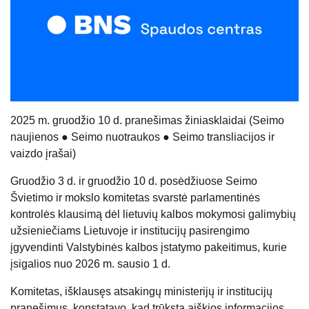
202
5
m.
gruodžio 10
d. pranešimas žiniasklaidai (Seimo
naujienos ● Seimo nuotraukos ● Seimo transliacijos ir
vaizdo įrašai)
Gruodžio 3 d. ir gruodžio
10 d.
posėdžiuose Seimo
Švietimo ir mokslo komitetas svarstė parlamentinės
kontrolės klausimą dėl lietuvių kalbos mokymosi galimybių
užsieniečiams Lietuvoje ir institucijų pasirengimo
įgyvendinti Valstybinės kalbos įstatymo pakeitimus, kurie
įsigalios nuo 2026 m. sausio 1 d.
Komitetas, išklausęs atsakingų ministerijų ir institucijų
pranešimus, konstatavo, kad trūksta aiškios informacijos