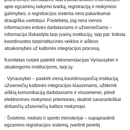
apie egzaminų laikymo tvarką, registraciją ir mokymosi
galimybes, o registracijos sistema nėra pakankamai
draugiška vartotojui. Pastebėta, jog nėra vienos
informacinės erdvės darbdaviams ir užsieniečiams –
informacija išskaidyta tarp įvairių institucijų, taip pat trūksta
koordinuotos tarpinstitucinės veiklos ir aiškios
atsakomybės už kalbinės integracijos procesą.
Komitetas nutarė pateikti rekomendacijas Vyriausybei ir
atsakingoms institucijoms, tarp jų:
·
Vyriausybei – paskirti vieną koordinuojančią instituciją
užsieniečių kalbinės integracijos klausimams, užtikrinti
aiškią komunikaciją darbdaviams ir visuomenei, plėsti
elektronines mokymosi priemones,
skatinti savarankiškai
dirbančių užsieniečių kalbos mokymąsi.
·
Švietimo, mokslo ir sporto ministerijai – supaprastinti
egzamino registracijos sistemą, įvertinti poreikį