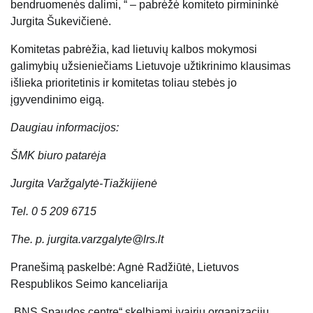
bendruomenės dalimi, “ – pabrėžė komiteto pirmininkė
Jurgita Šukevičienė.
Komitetas pabrėžia, kad
lietuvių kalbos mokymosi
galimybių užsieniečiams Lietuvoje užtikrinimo klausimas
išlieka prioritetinis ir komitetas toliau stebės jo
įgyvendinimo eigą.
Daugiau informacijos:
ŠMK biuro patarėja
Jurgita Varžgalytė-Tiažkijienė
Tel. 0 5 209 6715
The. p. jurgita.varzgalyte@lrs.lt
Pranešimą paskelbė: Agnė Radžiūtė, Lietuvos
Respublikos Seimo kanceliarija
„BNS Spaudos centre“ skelbiami įvairių organizacijų