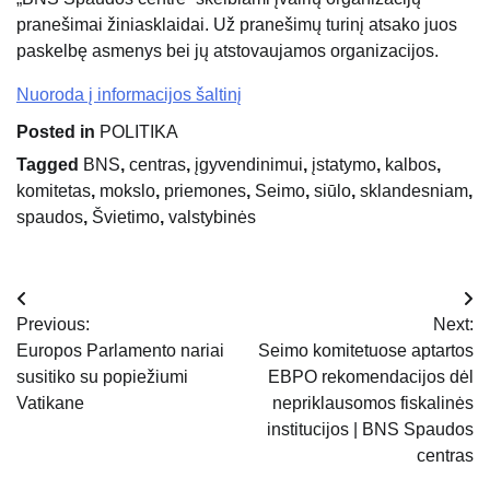
pranešimai žiniasklaidai. Už pranešimų turinį atsako juos
paskelbę asmenys bei jų atstovaujamos organizacijos.
Nuoroda į informacijos šaltinį
Posted in
POLITIKA
Tagged
BNS
,
centras
,
įgyvendinimui
,
įstatymo
,
kalbos
,
komitetas
,
mokslo
,
priemones
,
Seimo
,
siūlo
,
sklandesniam
,
spaudos
,
Švietimo
,
valstybinės
Navigacija
Previous:
Next:
tarp
Europos Parlamento nariai
Seimo komitetuose aptartos
susitiko su popiežiumi
EBPO rekomendacijos dėl
įrašų
Vatikane
nepriklausomos fiskalinės
institucijos | BNS Spaudos
centras