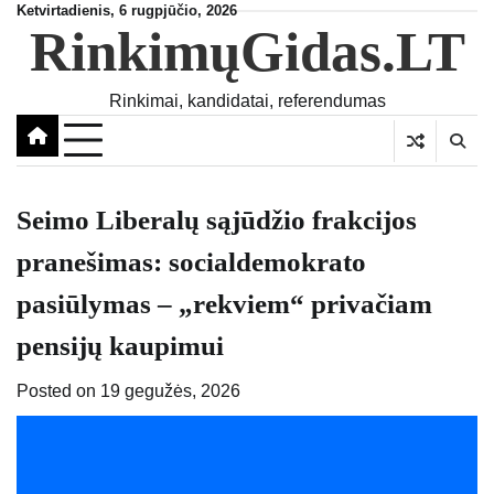
Skip
Ketvirtadienis, 6 rugpjūčio, 2026
RinkimųGidas.LT
to
content
Rinkimai, kandidatai, referendumas
Seimo Liberalų sąjūdžio frakcijos
pranešimas: socialdemokrato
pasiūlymas – „rekviem“ privačiam
pensijų kaupimui
Posted on
19 gegužės, 2026