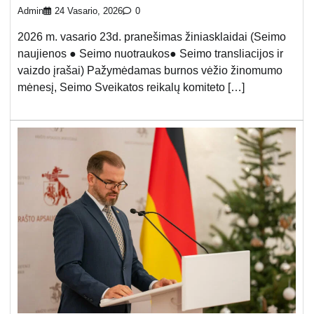
Admin
24 Vasario, 2026
0
2026 m. vasario 23d. pranešimas žiniasklaidai (Seimo
naujienos ● Seimo nuotraukos● Seimo transliacijos ir
vaizdo įrašai) Pažymėdamas burnos vėžio žinomumo
mėnesį, Seimo Sveikatos reikalų komiteto […]