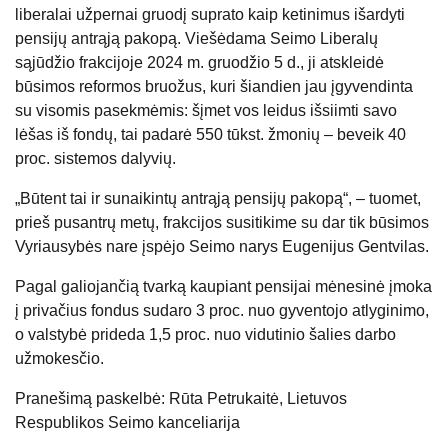
liberalai užpernai gruodį suprato kaip ketinimus išardyti
pensijų antrąją pakopą. Viešėdama Seimo Liberalų
sąjūdžio frakcijoje 2024 m. gruodžio 5 d., ji atskleidė
būsimos reformos bruožus, kuri šiandien jau įgyvendinta
su visomis pasekmėmis: šįmet vos leidus išsiimti savo
lėšas iš fondų, tai padarė 550 tūkst. žmonių – beveik 40
proc. sistemos dalyvių.
„Būtent tai ir sunaikintų antrąją pensijų pakopą“, – tuomet,
prieš pusantrų metų, frakcijos susitikime su dar tik būsimos
Vyriausybės nare įspėjo Seimo narys Eugenijus Gentvilas.
Pagal galiojančią tvarką kaupiant pensijai mėnesinė įmoka
į privačius fondus sudaro 3 proc. nuo gyventojo atlyginimo,
o valstybė prideda 1,5 proc. nuo vidutinio šalies darbo
užmokesčio.
Pranešimą paskelbė: Rūta Petrukaitė, Lietuvos
Respublikos Seimo kanceliarija