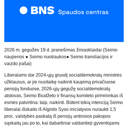
20
26
m. gegužės 19 d. pranešimas žiniasklaidai (
Seimo
naujienos
●
Seimo nuotraukos
●
Seimo transliacijos ir
vaizdo įrašai
)
Liberalams dar 2024-ųjų gruodį socialdemokratų ministrės
užklausus, ar jie nusitaikę naikinti kaupimą privačiuose
pensijų fonduose, 2026-ųjų gegužę socialdemokratų
atstovas, Seimo Biudžeto ir finansų komiteto pirmininkas iš
esmės patvirtina: taip, naikinti. Būtent tokią intenciją Seimo
liberalai išskaito iš Algirdo Syso iniciatyvos nuraukti 1,5
proc. valstybės paskatą iš pensijų antrosios pakopos
sąskaitų jau po to, kai dabartiniai valdantieji gyventojams