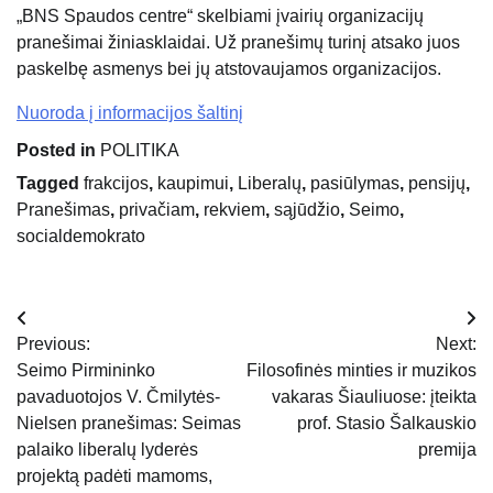
„BNS Spaudos centre“ skelbiami įvairių organizacijų
pranešimai žiniasklaidai. Už pranešimų turinį atsako juos
paskelbę asmenys bei jų atstovaujamos organizacijos.
Nuoroda į informacijos šaltinį
Posted in
POLITIKA
Tagged
frakcijos
,
kaupimui
,
Liberalų
,
pasiūlymas
,
pensijų
,
Pranešimas
,
privačiam
,
rekviem
,
sąjūdžio
,
Seimo
,
socialdemokrato
Navigacija
Previous:
Next:
tarp
Seimo Pirmininko
Filosofinės minties ir muzikos
pavaduotojos V. Čmilytės-
vakaras Šiauliuose: įteikta
įrašų
Nielsen pranešimas: Seimas
prof. Stasio Šalkauskio
palaiko liberalų lyderės
premija
projektą padėti mamoms,