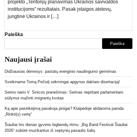
projekto „Teritorijų planavimas Ukrainos savivaldos
institucijoms“ rezultatais. Pasak įstaigos atstovų,
jungtinė Ukrainos ir […]
Paieška
Paieška
Naujausi įrašai
Didžiausias dėmesys: pastatų energinio naudingumo gerinimas
Sveikiname Tomą Pečiulį sėkmingai apgynus daktaro disertaciją!
Seimo nario V. Sinicos pranešimas: Seimas nepritarė parlamentaro
siūlymui mažinti imigrantų kvotas
Ką apie pasitikėjimą pasakoja pinigai? Klaipėdoje atidaroma paroda
„Rinkti(s) vertę“
Šiauliai tris dienas gyveno bigbendų ritmu: „Big Band Festival Šiauliai
2026“ subūrė muzikantus iš septynių pasaulio šalių