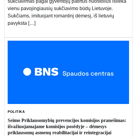
sukčiavimas pagal gyventojų patirtus nuostolius išlieka
vienu pavojingiausių sukčiavimo būdų Lietuvoje.
Sukčiams, imituojant romantinį dėmesį, iš lietuvių
pavyksta […]
POLITIKA
Seimo Priklausomybių prevencijos komisijos pranešimas:
išvažiuojamajame komisijos posėdyje – dėmesys
priklausomų asmenų reabilitacijai ir reintegracijai