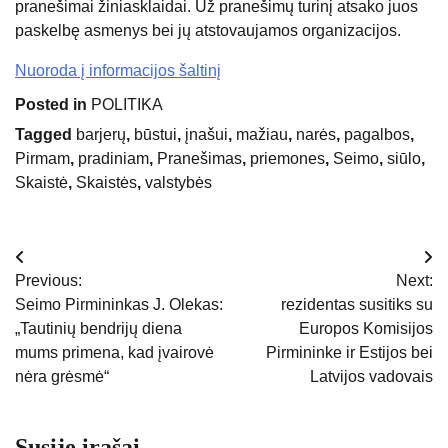
pranešimai žiniasklaidai. Už pranešimų turinį atsako juos
paskelbę asmenys bei jų atstovaujamos organizacijos.
Nuoroda į informacijos šaltinį
Posted in
POLITIKA
Tagged
barjerų
,
būstui
,
įnašui
,
mažiau
,
narės
,
pagalbos
,
Pirmam
,
pradiniam
,
Pranešimas
,
priemones
,
Seimo
,
siūlo
,
Skaistė
,
Skaistės
,
valstybės
Navigacija
Previous:
Next:
tarp
Seimo Pirmininkas J. Olekas:
rezidentas susitiks su
„Tautinių bendrijų diena
Europos Komisijos
įrašų
mums primena, kad įvairovė
Pirmininke ir Estijos bei
nėra grėsmė“
Latvijos vadovais
Susiję įrašai