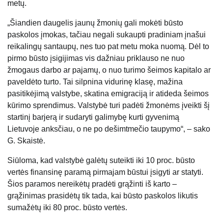
metų.
„Šiandien daugelis jaunų žmonių gali mokėti būsto
paskolos įmokas, tačiau negali sukaupti pradiniam įnašui
reikalingų santaupų, nes tuo pat metu moka nuomą. Dėl to
pirmo būsto įsigijimas vis dažniau priklauso ne nuo
žmogaus darbo ar pajamų, o nuo turimo šeimos kapitalo ar
paveldėto turto. Tai silpnina vidurinę klasę, mažina
pasitikėjimą valstybe, skatina emigraciją ir atideda šeimos
kūrimo sprendimus. Valstybė turi padėti žmonėms įveikti šį
startinį barjerą ir sudaryti galimybę kurti gyvenimą
Lietuvoje anksčiau, o ne po dešimtmečio taupymo“, – sako
G. Skaistė.
Siūloma, kad valstybė galėtų suteikti iki 10 proc. būsto
vertės finansinę paramą pirmajam būstui įsigyti ar statyti.
Šios paramos nereikėtų pradėti grąžinti iš karto –
grąžinimas prasidėtų tik tada, kai būsto paskolos likutis
sumažėtų iki 80 proc. būsto vertės.