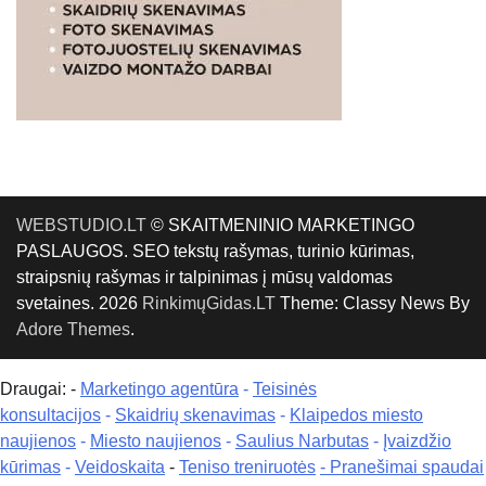
WEBSTUDIO.LT
© SKAITMENINIO MARKETINGO
PASLAUGOS. SEO tekstų rašymas, turinio kūrimas,
straipsnių rašymas ir talpinimas į mūsų valdomas
svetaines. 2026
RinkimųGidas.LT
Theme: Classy News By
Adore Themes
.
Draugai: -
Marketingo agentūra
-
Teisinės
konsultacijos
-
Skaidrių skenavimas
-
Klaipedos miesto
naujienos
-
Miesto naujienos
-
Saulius Narbutas
-
Įvaizdžio
kūrimas
-
Veidoskaita
-
Teniso treniruotės
- Pranešimai spaudai