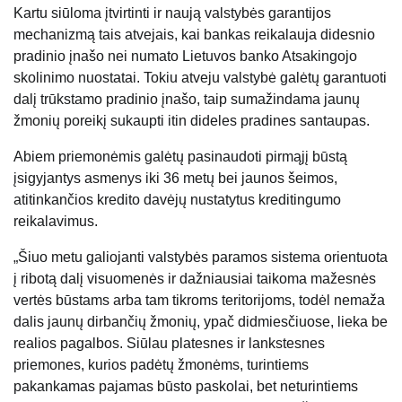
Kartu siūloma įtvirtinti ir naują valstybės garantijos
mechanizmą tais atvejais, kai bankas reikalauja didesnio
pradinio įnašo nei numato Lietuvos banko Atsakingojo
skolinimo nuostatai. Tokiu atveju valstybė galėtų garantuoti
dalį trūkstamo pradinio įnašo, taip sumažindama jaunų
žmonių poreikį sukaupti itin dideles pradines santaupas.
Abiem priemonėmis galėtų pasinaudoti pirmąjį būstą
įsigyjantys asmenys iki 36 metų bei jaunos šeimos,
atitinkančios kredito davėjų nustatytus kreditingumo
reikalavimus.
„Šiuo metu galiojanti valstybės paramos sistema orientuota
į ribotą dalį visuomenės ir dažniausiai taikoma mažesnės
vertės būstams arba tam tikroms teritorijoms, todėl nemaža
dalis jaunų dirbančių žmonių, ypač didmiesčiuose, lieka be
realios pagalbos. Siūlau platesnes ir lankstesnes
priemones, kurios padėtų žmonėms, turintiems
pakankamas pajamas būsto paskolai, bet neturintiems