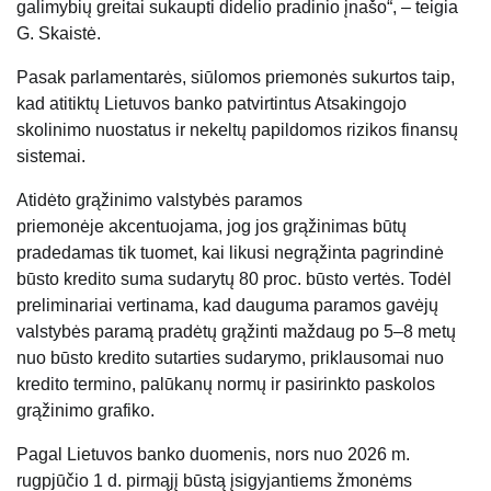
galimybių greitai sukaupti didelio pradinio įnašo“, – teigia
G. Skaistė.
Pasak parlamentarės, siūlomos priemonės sukurtos taip,
kad atitiktų Lietuvos banko patvirtintus Atsakingojo
skolinimo nuostatus ir nekeltų papildomos rizikos finansų
sistemai.
Atidėto grąžinimo valstybės paramos
priemonėje akcentuojama, jog jos grąžinimas būtų
pradedamas tik tuomet, kai likusi negrąžinta pagrindinė
būsto kredito suma sudarytų 80 proc. būsto vertės. Todėl
preliminariai vertinama, kad dauguma paramos gavėjų
valstybės paramą pradėtų grąžinti maždaug po 5–8 metų
nuo būsto kredito sutarties sudarymo, priklausomai nuo
kredito termino, palūkanų normų ir pasirinkto paskolos
grąžinimo grafiko.
Pagal Lietuvos banko duomenis, nors nuo 2026 m.
rugpjūčio 1 d. pirmąjį būstą įsigyjantiems žmonėms