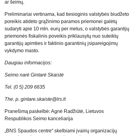
ar šeimų.
Preliminariai vertinama, kad tiesioginis valstybės biudžeto
poreikis atidėto grąžinimo paramos priemonei galėtų
sudaryti apie 10 mln. eurų per metus, o valstybės garantijų
priemonės fiskalinis poveikis priklausytų nuo suteiktų
garantijų apimties ir faktinio garantinių įsipareigojimų
vykdymo masto.
Daugiau informacijos:
Seimo narė Gintarė Skaistė
Tel. (0 5) 209 6635
The. p. gintare.skaiste@lrs.lt
Pranešimą paskelbė: Agnė Radžiūtė, Lietuvos
Respublikos Seimo kanceliarija
„BNS Spaudos centre“ skelbiami įvairių organizacijų