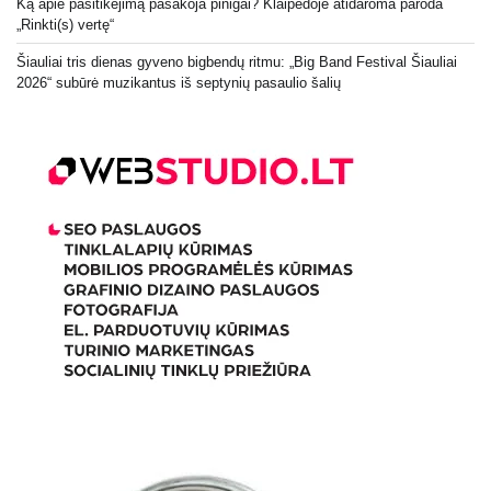
Ką apie pasitikėjimą pasakoja pinigai? Klaipėdoje atidaroma paroda
„Rinkti(s) vertę“
Šiauliai tris dienas gyveno bigbendų ritmu: „Big Band Festival Šiauliai
2026“ subūrė muzikantus iš septynių pasaulio šalių