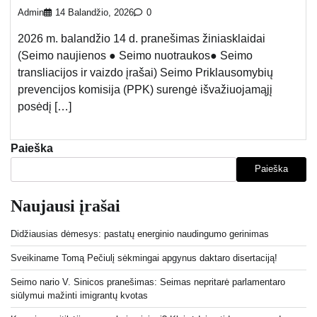
Admin
14 Balandžio, 2026
0
2026 m. balandžio 14 d. pranešimas žiniasklaidai
(Seimo naujienos ● Seimo nuotraukos● Seimo
transliacijos ir vaizdo įrašai) Seimo Priklausomybių
prevencijos komisija (PPK) surengė išvažiuojamąjį
posėdį […]
Paieška
Paieška
Naujausi įrašai
Didžiausias dėmesys: pastatų energinio naudingumo gerinimas
Sveikiname Tomą Pečiulį sėkmingai apgynus daktaro disertaciją!
Seimo nario V. Sinicos pranešimas: Seimas nepritarė parlamentaro
siūlymui mažinti imigrantų kvotas