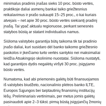
minimalus pradinis įnašas sieks 10 proc. būsto vertės,
praktikoje daliai asmenų bankai taiko griežtesnius
reikalavimus ir prašo sukaupti 15–25 proc., o kai kuriais
atvejais – net apie 30 proc. būsto vertės siekiantį pradinį
įnašą. Tai ypač aktualu regionuose, perkant senesnės
statybos būstą ar statant individualius namus.
Siūloma valstybės garantija būtų taikoma tik tai pradinio
įnašo daliai, kuri susidaro dėl banko taikomo griežtesnio
paskolos ir įkeičiamo turto vertės santykio nei maksimaliai
leidžia Atsakingojo skolinimo nuostatai. Siūloma nustatyti,
kad garantijos dydis negalėtų viršyti 30 proc. įsigyjamo
būsto vertės.
Numatoma, kad abi priemonės galėtų būti finansuojamos
iš valstybės biudžeto, nacionalinio plėtros banko ILTE,
Europos Sąjungos bei tarptautinių finansinių institucijų
lėšų. Preliminariais vertinimais, per metus jomis galėtų
pasinaudoti apie 2–3 tūkst. pirmą būstą įsigyjančių žmonių