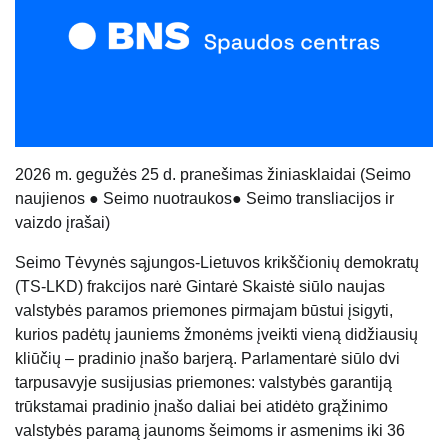
20
26
m.
gegu
žės 25 d. pranešimas žiniasklaidai
(
Seimo
naujienos
●
Seimo nuotraukos
●
Seimo transliacijos ir
vaizdo įrašai
)
Seimo Tėvynės sąjungos-Lietuvos krikščionių demokratų
(TS-LKD) frakcijos narė Gintarė Skaistė siūlo naujas
valstybės paramos priemones pirmajam būstui įsigyti,
kurios padėtų jauniems žmonėms įveikti vieną didžiausių
kliūčių – pradinio įnašo barjerą. Parlamentarė siūlo dvi
tarpusavyje susijusias priemones: valstybės garantiją
trūkstamai pradinio įnašo daliai bei atidėto grąžinimo
valstybės paramą jaunoms šeimoms ir asmenims iki 36