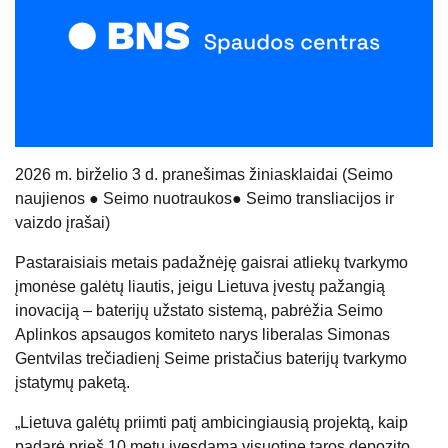
20
26
m.
birželio 3 d.
pranešimas žiniasklaidai
(
Seimo
naujienos
●
Seimo nuotraukos
●
Seimo transliacijos ir
vaizdo įrašai
)
Pastaraisiais metais padažnėję gaisrai atliekų tvarkymo
įmonėse galėtų liautis, jeigu Lietuva įvestų pažangią
inovaciją – baterijų užstato sistemą, pabrėžia Seimo
Aplinkos apsaugos komiteto narys liberalas Simonas
Gentvilas trečiadienį Seime pristačius baterijų tvarkymo
įstatymų paketą.
„Lietuva galėtų priimti patį ambicingiausią projektą, kaip
padarė prieš 10 metų įvesdama visuotinę taros depozito