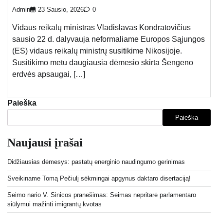
Admin
23 Sausio, 2026
0
Vidaus reikalų ministras Vladislavas Kondratovičius
sausio 22 d. dalyvauja neformaliame Europos Sąjungos
(ES) vidaus reikalų ministrų susitikime Nikosijoje.
Susitikimo metu daugiausia dėmesio skirta Šengeno
erdvės apsaugai, […]
Paieška
Paieška
Naujausi įrašai
Didžiausias dėmesys: pastatų energinio naudingumo gerinimas
Sveikiname Tomą Pečiulį sėkmingai apgynus daktaro disertaciją!
Seimo nario V. Sinicos pranešimas: Seimas nepritarė parlamentaro
siūlymui mažinti imigrantų kvotas