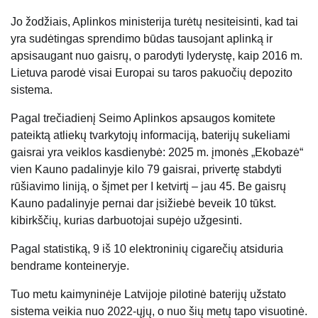
Jo žodžiais, Aplinkos ministerija turėtų nesiteisinti, kad tai
yra sudėtingas sprendimo būdas tausojant aplinką ir
apsisaugant nuo gaisrų, o parodyti lyderystę, kaip
2016 m.
Lietuva parodė visai Europai su taros pakuočių depozito
sistema.
Pagal trečiadienį Seimo Aplinkos apsaugos komitete
pateiktą atliekų tvarkytojų informaciją, baterijų sukeliami
gaisrai yra veiklos kasdienybė: 2025 m. įmonės „Ekobazė“
vien Kauno padalinyje kilo 79 gaisrai, privertę stabdyti
rūšiavimo liniją, o šįmet per I ketvirtį – jau 45. Be gaisrų
Kauno padalinyje pernai dar įsižiebė beveik 10 tūkst.
kibirkščių, kurias darbuotojai supėjo užgesinti.
Pagal statistiką, 9 iš 10 elektroninių cigarečių atsiduria
bendrame konteineryje.
Tuo metu kaimyninėje Latvijoje pilotinė baterijų užstato
sistema veikia nuo 2022-ųjų, o nuo šių metų tapo visuotinė.