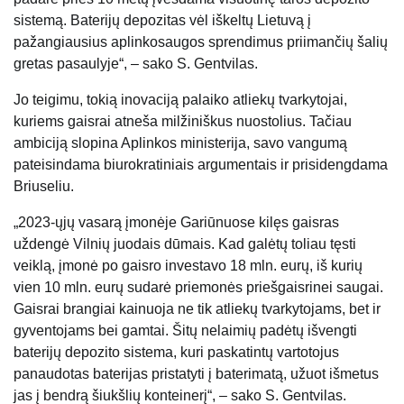
sistemą. Baterijų depozitas vėl iškeltų Lietuvą į
pažangiausius aplinkosaugos sprendimus priimančių šalių
gretas pasaulyje“, – sako S. Gentvilas.
Jo teigimu, tokią inovaciją palaiko atliekų tvarkytojai,
kuriems gaisrai atneša milžiniškus nuostolius. Tačiau
ambiciją slopina Aplinkos ministerija, savo vangumą
pateisindama biurokratiniais argumentais ir prisidengdama
Briuseliu.
„2023-ųjų vasarą įmonėje Gariūnuose kilęs gaisras
uždengė Vilnių juodais dūmais. Kad galėtų toliau tęsti
veiklą, įmonė po gaisro investavo 18 mln. eurų, iš kurių
vien 10 mln. eurų sudarė priemonės priešgaisrinei saugai.
Gaisrai brangiai kainuoja ne tik atliekų tvarkytojams, bet ir
gyventojams bei gamtai. Šitų nelaimių padėtų išvengti
baterijų depozito sistema, kuri paskatintų vartotojus
panaudotas baterijas pristatyti į baterimatą, užuot išmetus
jas į bendrą šiukšlių konteinerį“, – sako S. Gentvilas.