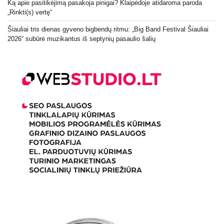
Ką apie pasitikėjimą pasakoja pinigai? Klaipėdoje atidaroma paroda
„Rinkti(s) vertę“
Šiauliai tris dienas gyveno bigbendų ritmu: „Big Band Festival Šiauliai
2026“ subūrė muzikantus iš septynių pasaulio šalių