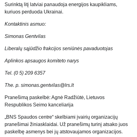
Surinktą litį latviai panaudoja energijos kaupikliams,
kuriuos perduoda Ukrainai.
Kontaktinis asmuo:
Simonas Gentvilas
Liberalų sąjūdžio frakcijos seniūnės pavaduotojas
Aplinkos apsaugos komiteto narys
Tel. (0 5) 209 6357
The. p. simonas.gentvilas@lrs.lt
Pranešimą paskelbė: Agnė Radžiūtė, Lietuvos
Respublikos Seimo kanceliarija
„BNS Spaudos centre“ skelbiami įvairių organizacijų
pranešimai žiniasklaidai. Už pranešimų turinį atsako juos
paskelbę asmenys bei jų atstovaujamos organizacijos.