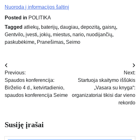
Nuoroda į informacijos šaltinį
Posted in
POLITIKA
Tagged
atliekų
,
baterijų
,
daugiau
,
depozitą
,
gaisrų
,
Gentvilo
,
įvesti
,
jokių
,
miestus
,
nario
,
nuodijančių
,
paskubėkime
,
Pranešimas
,
Seimo
Navigacija
Previous:
Next:
tarp
Spaudos konferencija:
Startuoja skaitymo iššūkis
Birželio 4 d., ketvirtadienio,
„Vasara su knyga“:
įrašų
spaudos konferencija Seime
organizatoriai tikisi dar vieno
rekordo
Susiję įrašai