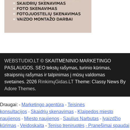
WEBSTUDIO.LT
© SKAITMENINIO MARKETINGO
PASLAUGOS. SEO tekstų rašymas, turinio kūrimas,
straipsnių rašymas ir talpinimas į mūsų valdomas
svetaines. 2026
RinkimųGidas.LT
Theme: Classy News By
Adore Themes
.
Draugai: -
Marketingo agentūra
-
Teisinės
konsultacijos
-
Skaidrių skenavimas
-
Klaipedos miesto
naujienos
-
Miesto naujienos
-
Saulius Narbutas
-
Įvaizdžio
kūrimas
-
Veidoskaita
-
Teniso treniruotės
- Pranešimai spaudai