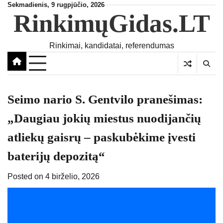
Skip
Sekmadienis, 9 rugpjūčio, 2026
RinkimųGidas.LT
to
content
Rinkimai, kandidatai, referendumas
Seimo nario S. Gentvilo pranešimas:
„Daugiau jokių miestus nuodijančių
atliekų gaisrų – paskubėkime įvesti
baterijų depozitą“
Posted on
4 birželio, 2026