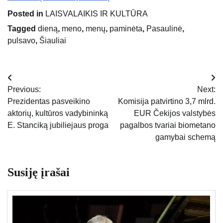
Posted in
LAISVALAIKIS IR KULTŪRA
Tagged
dieną
,
meno
,
menų
,
paminėta
,
Pasaulinė
,
pulsavo
,
Šiauliai
Navigacija
Previous:
Next:
tarp
Prezidentas pasveikino
Komisija patvirtino 3,7 mlrd.
aktorių, kultūros vadybininką
EUR Čekijos valstybės
įrašų
E. Stanciką jubiliejaus proga
pagalbos tvariai biometano
gamybai schemą
Susiję įrašai