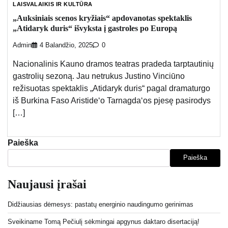
LAISVALAIKIS IR KULTŪRA
„Auksiniais scenos kryžiais“ apdovanotas spektaklis
„Atidaryk duris“ išvyksta į gastroles po Europą
Admin
4 Balandžio, 2025
0
Nacionalinis Kauno dramos teatras pradeda tarptautinių
gastrolių sezoną. Jau netrukus Justino Vinciūno
režisuotas spektaklis „Atidaryk duris“ pagal dramaturgo
iš Burkina Faso Aristide‘o Tarnagda‘os pjesę pasirodys
[…]
Paieška
Paieška
Naujausi įrašai
Didžiausias dėmesys: pastatų energinio naudingumo gerinimas
Sveikiname Tomą Pečiulį sėkmingai apgynus daktaro disertaciją!