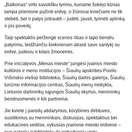
„Balkonas“ virto savotišku tyrimu, kuriame šokėjo kūnas
tampa priemone pažinti erdvę, o žiūrovai kviečiami ne tik
stebėti, bet ir patys įsitraukti – judėti, jausti, tyrinėti aplinką
ir jos poveikį.
Taip spektaklis peržengė scenos ribas ir tapo bendru
patyrimu, leidžiančiu kiekvienam atrasti savo santykį su
erdve, judesiu ir kitais žmonėmis.
Prie iniciatyvos „Menas mieste“ jungėsi įvairios miesto
kultūros ir meno institucijos – Šiaulių apskrities Povilo
Višinskio viešoji biblioteka, Šiaulių dailės galerija, Šiaulių
turizmo informacijos centras, Šiaulių menų mokykla,
Lietuvos dailininkų sąjungos Šiaulių skyrius, menininkų
bendruomenės ir kiti partneriai.
Jie kvietė į parodų atidarymus, kūrybines dirbtuves,
susitikimus su menininkais, diskusijas, spektaklius bei
edukacines veiklas, vykusias įvairiose miesto erdvėse –
nuo galerijų ir bibliotekų iki netradicinių vietų.