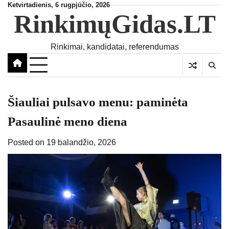
Skip
Ketvirtadienis, 6 rugpjūčio, 2026
RinkimųGidas.LT
to
content
Rinkimai, kandidatai, referendumas
Šiauliai pulsavo menu: paminėta
Pasaulinė meno diena
Posted on
19 balandžio, 2026