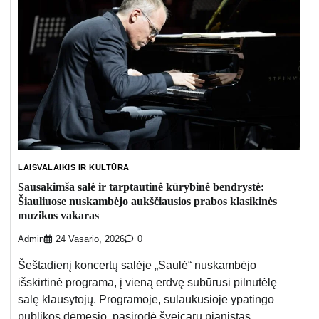
LAISVALAIKIS IR KULTŪRA
Sausakimša salė ir tarptautinė kūrybinė bendrystė:
Šiauliuose nuskambėjo aukščiausios prabos klasikinės
muzikos vakaras
Admin
24 Vasario, 2026
0
Šeštadienį koncertų salėje „Saulė“ nuskambėjo
išskirtinė programa, į vieną erdvę subūrusi pilnutėlę
salę klausytojų. Programoje, sulaukusioje ypatingo
publikos dėmesio, pasirodė šveicarų pianistas,