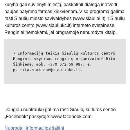
kūryba gali suvienyti miestą, paskatinti dialogą ir atverti
naujas patyrimo formas kiekvienam. Visą programą galima
rasti Šiaulių miesto savivaldybės (www.siauliai.lt) ir Šiaulių
kultūros centro (www.siauliukc.lt) interneto svetainėse.
Renginiai nemokami, jei programoje nenurodyta kitaip.
• Informaciją teikia Šiaulių kultūros centro
Renginių skyriaus renginių organizatorė Rita
Šimkienė, mob. +370 672 59 987, e.
p. rita.simkiene@siauliukc.lt.
Daugiau nuotraukų galima rasti Šiaulių kultūros centro
„Facebook“ paskyroje: www.facebook.com
Nuoroda į informacijos šaltinį