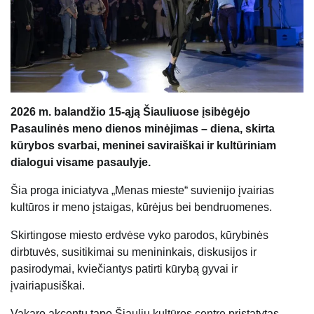
2026 m. balandžio 15-ąją Šiauliuose įsibėgėjo
Pasaulinės meno dienos minėjimas – diena, skirta
kūrybos svarbai, meninei saviraiškai ir kultūriniam
dialogui visame pasaulyje.
Šia proga iniciatyva „Menas mieste“ suvienijo įvairias
kultūros ir meno įstaigas, kūrėjus bei bendruomenes.
Skirtingose miesto erdvėse vyko parodos, kūrybinės
dirbtuvės, susitikimai su menininkais, diskusijos ir
pasirodymai, kviečiantys patirti kūrybą gyvai ir
įvairiapusiškai.
Vakaro akcentu tapo Šiaulių kultūros centre pristatytas