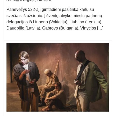
Admin
6 Rugsėjo, 2025
0
Panevėžys 522-ąjį gimtadienį pasitinka kartu su
svečiais iš užsienio. Į šventę atvyko miestų partnerių
delegacijos iš Liuneno (Vokietija), Liublino (Lenkija),
Daugpilio (Latvija), Gabrovo (Bulgarija), Vinycios […]