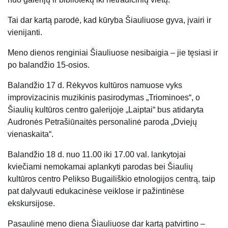
Tai dar kartą parodė, kad kūryba Šiauliuose gyva, įvairi ir
vienijanti.
Meno dienos renginiai Šiauliuose nesibaigia – jie tęsiasi ir
po balandžio 15-osios.
Balandžio 17 d. Rėkyvos kultūros namuose vyks
improvizacinis muzikinis pasirodymas „Triominoes“, o
Šiaulių kultūros centro galerijoje „Laiptai“ bus atidaryta
Audronės Petrašiūnaitės personalinė paroda „Dviejų
vienaskaita“.
Balandžio 18 d. nuo 11.00 iki 17.00 val. lankytojai
kviečiami nemokamai aplankyti parodas bei Šiaulių
kultūros centro Pelikso Bugailiškio etnologijos centrą, taip
pat dalyvauti edukacinėse veiklose ir pažintinėse
ekskursijose.
Pasaulinė meno diena Šiauliuose dar kartą patvirtino –