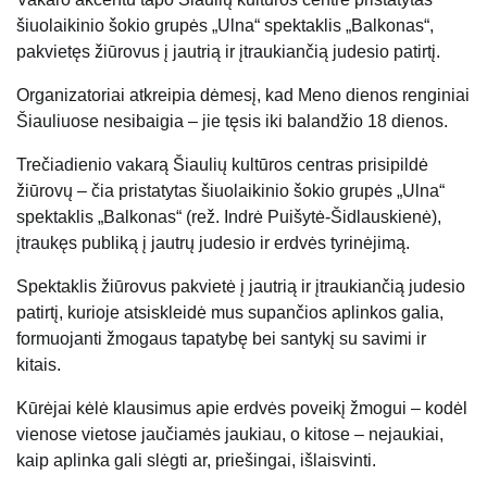
šiuolaikinio šokio grupės „Ulna“ spektaklis „Balkonas“,
pakvietęs žiūrovus į jautrią ir įtraukiančią judesio patirtį.
Organizatoriai atkreipia dėmesį, kad Meno dienos renginiai
Šiauliuose nesibaigia – jie tęsis iki balandžio 18 dienos.
Trečiadienio vakarą Šiaulių kultūros centras prisipildė
žiūrovų – čia pristatytas šiuolaikinio šokio grupės „Ulna“
spektaklis „Balkonas“ (rež. Indrė Puišytė-Šidlauskienė),
įtraukęs publiką į jautrų judesio ir erdvės tyrinėjimą.
Spektaklis žiūrovus pakvietė į jautrią ir įtraukiančią judesio
patirtį, kurioje atsiskleidė mus supančios aplinkos galia,
formuojanti žmogaus tapatybę bei santykį su savimi ir
kitais.
Kūrėjai kėlė klausimus apie erdvės poveikį žmogui – kodėl
vienose vietose jaučiamės jaukiau, o kitose – nejaukiai,
kaip aplinka gali slėgti ar, priešingai, išlaisvinti.