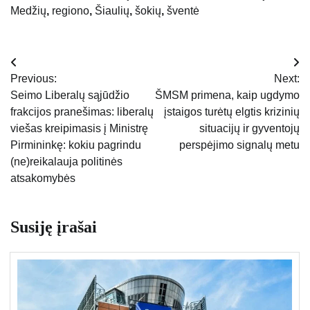
Medžių
,
regiono
,
Šiaulių
,
šokių
,
šventė
Navigacija
Previous:
Next:
tarp
Seimo Liberalų sąjūdžio
ŠMSM primena, kaip ugdymo
frakcijos pranešimas: liberalų
įstaigos turėtų elgtis krizinių
įrašų
viešas kreipimasis į Ministrę
situacijų ir gyventojų
Pirmininkę: kokiu pagrindu
perspėjimo signalų metu
(ne)reikalauja politinės
atsakomybės
Susiję įrašai