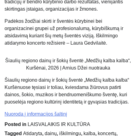
tradicijų ir bendro kūrybinio darbo rezultatas, vienijantis
skirtingas įstaigas, organizacijas ir žmones.
Padėkos žodžiai skirti ir šventės kūrybinei bei
organizacinei grupei už profesionalumą, kūrybiškumą ir
atsidavimą kuriant šių metų šventės viziją. Iškilmingo
atidarymo koncerto režisierė – Laura Gedvilaitė.
Šiaulių regiono dainų ir šokių šventė „Medžių kalba kalba“,
Kuršėnai, 2026 | Arnius Džei nuotrauka
Šiaulių regiono dainų ir šokių šventė „Medžių kalba kalba“
Kuršėnuose tęsiasi ir toliau, kviesdama žiūrovus patirti
dainos, šokio, muzikos ir bendruomeniškumo šventę, kuri
puoselėja regiono kultūrinį identitetą ir gyvąsias tradicijas.
Nuoroda į informacijos šaltinį
Posted in
LAISVALAIKIS IR KULTŪRA
Tagged
Atidaryta
,
dainų
,
iškilmingu
,
kalba
,
koncertų
,