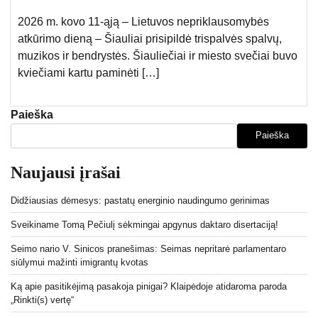
2026 m. kovo 11-ąją – Lietuvos nepriklausomybės
atkūrimo dieną – Šiauliai prisipildė trispalvės spalvų,
muzikos ir bendrystės. Šiauliečiai ir miesto svečiai buvo
kviečiami kartu paminėti […]
Paieška
Paieška
Naujausi įrašai
Didžiausias dėmesys: pastatų energinio naudingumo gerinimas
Sveikiname Tomą Pečiulį sėkmingai apgynus daktaro disertaciją!
Seimo nario V. Sinicos pranešimas: Seimas nepritarė parlamentaro
siūlymui mažinti imigrantų kvotas
Ką apie pasitikėjimą pasakoja pinigai? Klaipėdoje atidaroma paroda
„Rinkti(s) vertę“