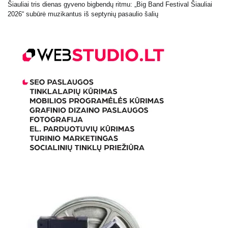
Šiauliai tris dienas gyveno bigbendų ritmu: „Big Band Festival Šiauliai
2026“ subūrė muzikantus iš septynių pasaulio šalių