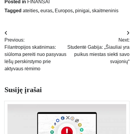
Posted in
FINANSAI
Tagged
ateities
,
euras
,
Europos
,
pinigai
,
skaitmeninis
Navigacija
Previous:
Next:
tarp
Filantropijos skatinimas:
Studentė Gabija: „Šiauliai yra
siūloma pereiti nuo pasyvaus
puikus miestas siekti savo
įrašų
lėšų perskirstymo prie
svajonių“
aktyvaus rėmimo
Susiję įrašai