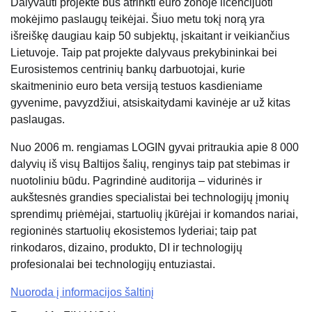
Dalyvauti projekte bus atrinkti euro zonoje licencijuoti
mokėjimo paslaugų teikėjai. Šiuo metu tokį norą yra
išreiškę daugiau kaip 50 subjektų, įskaitant ir veikiančius
Lietuvoje. Taip pat projekte dalyvaus prekybininkai bei
Eurosistemos centrinių bankų darbuotojai, kurie
skaitmeninio euro beta versiją testuos kasdieniame
gyvenime, pavyzdžiui, atsiskaitydami kavinėje ar už kitas
paslaugas.
Nuo 2006 m. rengiamas LOGIN gyvai pritraukia apie 8 000
dalyvių iš visų Baltijos šalių, renginys taip pat stebimas ir
nuotoliniu būdu. Pagrindinė auditorija – vidurinės ir
aukštesnės grandies specialistai bei technologijų įmonių
sprendimų priėmėjai, startuolių įkūrėjai ir komandos nariai,
regioninės startuolių ekosistemos lyderiai; taip pat
rinkodaros, dizaino, produkto, DI ir technologijų
profesionalai bei technologijų entuziastai.
Nuoroda į informacijos šaltinį