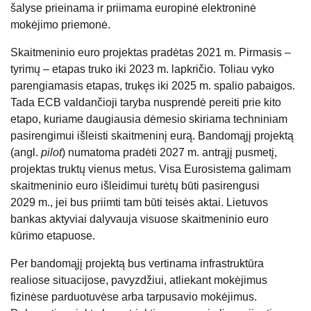
šalyse prieinama ir priimama europinė elektroninė
mokėjimo priemonė.
Skaitmeninio euro projektas pradėtas 2021 m. Pirmasis –
tyrimų – etapas truko iki 2023 m. lapkričio. Toliau vyko
parengiamasis etapas, trukęs iki 2025 m. spalio pabaigos.
Tada ECB valdančioji taryba nusprendė pereiti prie kito
etapo, kuriame daugiausia dėmesio skiriama techniniam
pasirengimui išleisti skaitmeninį eurą. Bandomąjį projektą
(angl.
pilot
) numatoma pradėti 2027 m. antrąjį pusmetį,
projektas truktų vienus metus. Visa Eurosistema galimam
skaitmeninio euro išleidimui turėtų būti pasirengusi
2029 m., jei bus priimti tam būti teisės aktai. Lietuvos
bankas aktyviai dalyvauja visuose skaitmeninio euro
kūrimo etapuose.
Per bandomąjį projektą bus vertinama infrastruktūra
realiose situacijose, pavyzdžiui, atliekant mokėjimus
fizinėse parduotuvėse arba tarpusavio mokėjimus.