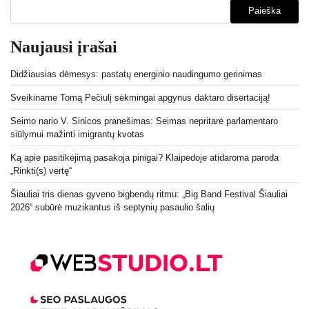
Paieška
Naujausi įrašai
Didžiausias dėmesys: pastatų energinio naudingumo gerinimas
Sveikiname Tomą Pečiulį sėkmingai apgynus daktaro disertaciją!
Seimo nario V. Sinicos pranešimas: Seimas nepritarė parlamentaro
siūlymui mažinti imigrantų kvotas
Ką apie pasitikėjimą pasakoja pinigai? Klaipėdoje atidaroma paroda
„Rinkti(s) vertę“
Šiauliai tris dienas gyveno bigbendų ritmu: „Big Band Festival Šiauliai
2026“ subūrė muzikantus iš septynių pasaulio šalių