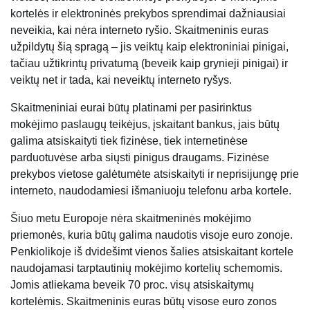
kortelės ir elektroninės prekybos sprendimai dažniausiai
neveikia, kai nėra interneto ryšio. Skaitmeninis euras
užpildytų šią spragą – jis veiktų kaip elektroniniai pinigai,
tačiau užtikrintų privatumą (beveik kaip grynieji pinigai) ir
veiktų net ir tada, kai neveiktų interneto ryšys.
Skaitmeniniai eurai būtų platinami per pasirinktus
mokėjimo paslaugų teikėjus, įskaitant bankus, jais būtų
galima atsiskaityti tiek fizinėse, tiek internetinėse
parduotuvėse arba siųsti pinigus draugams. Fizinėse
prekybos vietose galėtumėte atsiskaityti ir neprisijungę prie
interneto, naudodamiesi išmaniuoju telefonu arba kortele.
Šiuo metu Europoje nėra skaitmeninės mokėjimo
priemonės, kuria būtų galima naudotis visoje euro zonoje.
Penkiolikoje iš dvidešimt vienos šalies atsiskaitant kortele
naudojamasi tarptautinių mokėjimo kortelių schemomis.
Jomis atliekama beveik 70 proc. visų atsiskaitymų
kortelėmis. Skaitmeninis euras būtų visose euro zonos