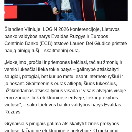
Šiandien Vilniuje, LOGIN 2026 konferencijoje, Lietuvos
banko valdybos narys Evaldas Ruzgys ir Europos
Centrinio Banko (ECB) atstovė Lauren Del Giudice pristatė
naują pinigų rūšį – skaitmeninį eurą.
„Mokėjimo įpročiai ir priemonės keičiasi, tačiau žmonių ir
verslo lūkesčiai lieka tokie patys – galimybė atsiskaityti
saugiai, patogiai, bet kuriuo metu, esant interneto ryšiui ir
jo nesant. Skaitmeninis euras atlieptų šiuos lūkesčius,
užtikrindamas atsiskaitymus visada ir visais atvejais visoje
euro zonoje, tiek elektroninėje erdvėje, tiek ir prekybos
vietose“, – sako Lietuvos banko valdybos narys Evaldas
Ruzgys.
Grynaisiais pinigais galima atsiskaityti fizinės prekybos
vietose, tačiau ne elektroninėje prekyboje. O mokėjimo