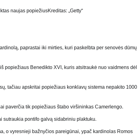
inktas naujas popiežius
Kreditas: „Getty“
rdinolą, paprastai iki mirties, kuri paskelbta per senovės dūmų
iš popiežiaus Benedikto XVI, kuris atsitraukė nuo vaidmens dėl
sų, tačiau apskritai popiežiaus konklavų sistema nepakito 1000
aliai paverčia tik popiežiaus štabo viršininkas Camerlengo.
i sutraukia pontifo galvą sidabriniu plaktuku.
ma, o vyresnieji bažnyčios pareigūnai, ypač kardinolas Romos