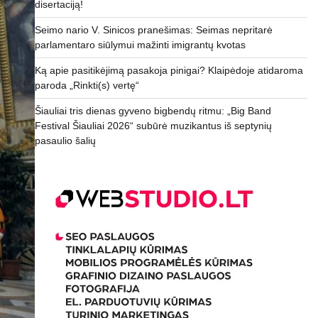
disertaciją!
Seimo nario V. Sinicos pranešimas: Seimas nepritarė
parlamentaro siūlymui mažinti imigrantų kvotas
Ką apie pasitikėjimą pasakoja pinigai? Klaipėdoje atidaroma
paroda „Rinkti(s) vertę“
Šiauliai tris dienas gyveno bigbendų ritmu: „Big Band
Festival Šiauliai 2026“ subūrė muzikantus iš septynių
pasaulio šalių