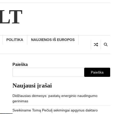
.LT
POLITIKA
NAUJIENOS IŠ EUROPOS
Paieška
Paieška
Naujausi įrašai
Didžiausias dėmesys: pastatų energinio naudingumo
gerinimas
Sveikiname Tomą Pečiulį sėkmingai apgynus daktaro