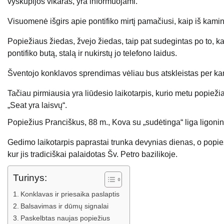
vyskupijos vikaras, yra informuojami.
Visuomenė išgirs apie pontifiko mirtį pamačiusi, kaip iš kam
Popiežiaus žiedas, žvejo žiedas, taip pat sudegintas po to, ka
pontifiko butą, stalą ir nukirstų jo telefono laidus.
Šventojo konklavos sprendimas vėliau bus atskleistas per k
Tačiau pirmiausia yra liūdesio laikotarpis, kurio metu popiež
„Seat yra laisvų“.
Popiežius Pranciškus, 88 m., Kova su „sudėtinga“ liga ligoni
Gedimo laikotarpis paprastai trunka devynias dienas, o popiež
kur jis tradiciškai palaidotas Šv. Petro bazilikoje.
Turinys:
Konklavas ir priesaika paslaptis
Balsavimas ir dūmų signalai
Paskelbtas naujas popiežius