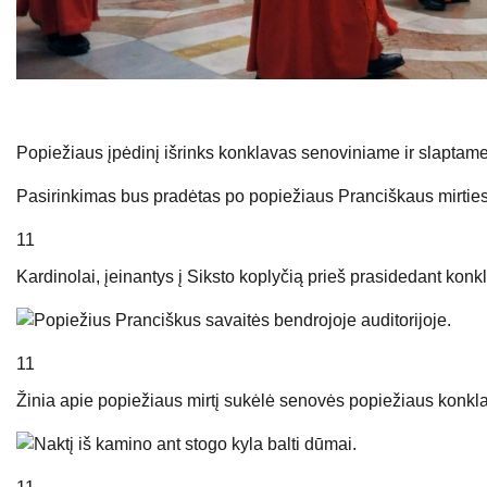
Popiežiaus įpėdinį išrinks konklavas senoviniame ir slaptame 
Pasirinkimas bus pradėtas po popiežiaus Pranciškaus mirties
11
Kardinolai, įeinantys į Siksto koplyčią prieš prasidedant kon
11
Žinia apie popiežiaus mirtį sukėlė senovės popiežiaus konkla