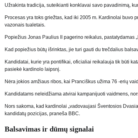
Užrakinta tradicija, suteikianti konklavai savo pavadinimą, ku
Procesas yra toks griežtas, kad iki 2005 m. Kardinolai buvo pr
vazonais tualetais.
Popiežius Jonas Paulius II pagerino reikalus, pastatydama
Kad popiežius būtų išrinktas, jie turi gauti du trečdalius bals
Kandidatai, kurie yra pontifikai, oficialiai reikalauja tik būti kat
pasiekė kardinolo laipsnį.
Nėra jokios amžiaus ribos, kai Pranciškus užima 76 -erių vai
Kandidatams neleidžiama atvirai kampanijuoti vaidmens, nors 
Nors sakoma, kad kardinolai „vadovaujasi Šventosios Dvasia“, k
kandidatų pozicijas, praneša BBC.
Balsavimas ir dūmų signalai