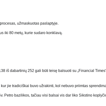
a procesas, užmaskuotas paslaptyje.
s iki 80 metų, kurie sudaro konklavą.
38 iš dabartinių 252 gali būti teisę balsuoti su „Financial Times“
ur jie tradiciškai buvo užrakinti, kol nebuvo priimtas sprendim
Petro bazilikos, tačiau visi balsai vis dar liko Sikstino koplyči