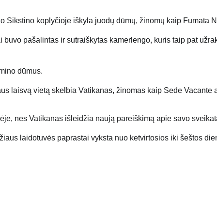
ino Sikstino koplyčioje iškyla juodų dūmų, žinomų kaip Fumata N
i buvo pašalintas ir sutraiškytas kamerlengo, kuris taip pat užra
amino dūmus.
iaus laisvą vietą skelbia Vatikanas, žinomas kaip Sede Vacante 
nėje, nes Vatikanas išleidžia naują pareiškimą apie savo sveikat
iaus laidotuvės paprastai vyksta nuo ketvirtosios iki šeštos die