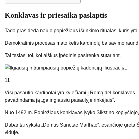
Konklavas ir priesaika paslaptis
Tada prasideda naujo popiežiaus išrinkimo ritualas, kuris yr
Demokratinis procesas mato kelis kardinolų balsavimo raundu
Tai tęsiasi tol, kol aiškus įpėdinis pasirenka sutariant.
11
Visi pasaulio kardinolai yra kviečiami į Romą dėl konklavos. 1
pavadindama ją „galingiausiu pasaulyje rinkėjais“.
Nuo 1492 m. Popiežiaus konklavas įvyko Sikstino koplyčioje, k
Dabar tai vyksta „Domus Sanctae Marthae“, esančioje greta Šv. 
viduje.