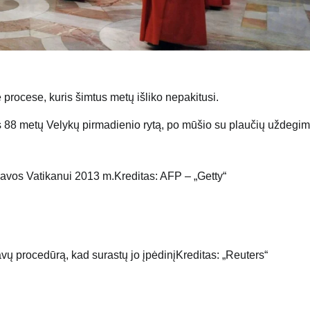
procese, kuris šimtus metų išliko nepakitusi.
 88 metų Velykų pirmadienio rytą, po mūšio su plaučių uždegim
klavos Vatikanui 2013 m.
Kreditas: AFP – „Getty“
vų procedūrą, kad surastų jo įpėdinį
Kreditas: „Reuters“