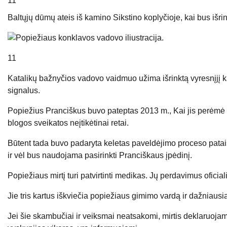
11
Baltųjų dūmų ateis iš kamino Sikstino koplyčioje, kai bus išr
11
Katalikų bažnyčios vadovo vaidmuo užima išrinktą vyresnįjį ka
signalus.
Popiežius Pranciškus buvo pateptas 2013 m., Kai jis perėmė 
blogos sveikatos neįtikėtinai retai.
Būtent tada buvo padaryta keletas paveldėjimo proceso patai
ir vėl bus naudojama pasirinkti Pranciškaus įpėdinį.
Popiežiaus mirtį turi patvirtinti medikas. Jų perdavimus ofici
Jie tris kartus iškviečia popiežiaus gimimo vardą ir dažniausia
Jei šie skambučiai ir veiksmai neatsakomi, mirtis deklaruoja