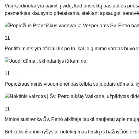
Visi kardinolai yra paimti į vidų, kad prisiektų paslapties priesa
pasmerktas klausymo prietaisams, siekiant apsaugoti senov
11
Pontifo mirtis yra oficiali tik po to, kai jo gimimo vardas buvo
11
Popiežiaus mirtis visuomenei paskelbta su juodais dūmais, ky
11
Minios susirenka Šv. Petro aikštėje laukti naujienų apie nauj
Bet koks išorinis ryšys ar nutekėjimas leistų iš bažnyčios ek