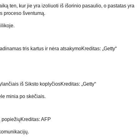
iką ten, kur jie yra izoliuoti iš išorinio pasaulio, o pastatas yra
ės proceso šventumą.
 vadinamas tris kartus ir nėra atsakymo
Kreditas: „Getty“
lančiais iš Siksto koplyčios
Kreditas: „Getty“
ą popiežių
Kreditas: AFP
skomunikacijų.