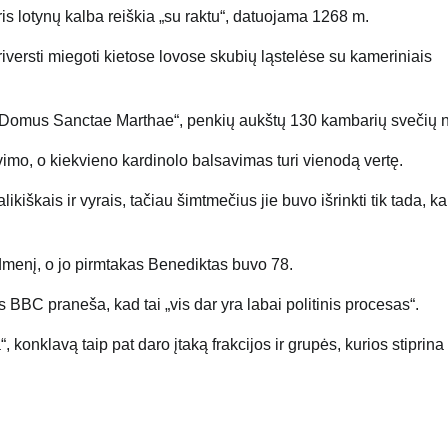
ris lotynų kalba reiškia „su raktu“, datuojama 1268 m.
iversti miegoti kietose lovose skubių ląstelėse su kameriniais
s „Domus Sanctae Marthae“, penkių aukštų 130 kambarių svečių
avimo, o kiekvieno kardinolo balsavimas turi vienodą vertę.
alikiškais ir vyrais, tačiau šimtmečius jie buvo išrinkti tik tada, ka
dmenį, o jo pirmtakas Benediktas buvo 78.
BBC praneša, kad tai „vis dar yra labai politinis procesas“.
onklavą taip pat daro įtaką frakcijos ir grupės, kurios stiprina