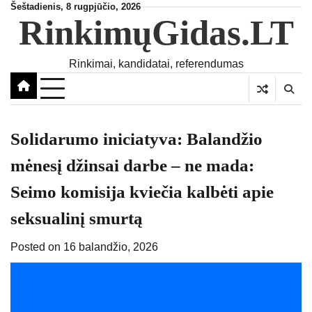
Skip
Šeštadienis, 8 rugpjūčio, 2026
RinkimųGidas.LT
to
content
Rinkimai, kandidatai, referendumas
Solidarumo iniciatyva: Balandžio
mėnesį džinsai darbe – ne mada:
Seimo komisija kviečia kalbėti apie
seksualinį smurtą
Posted on
16 balandžio, 2026