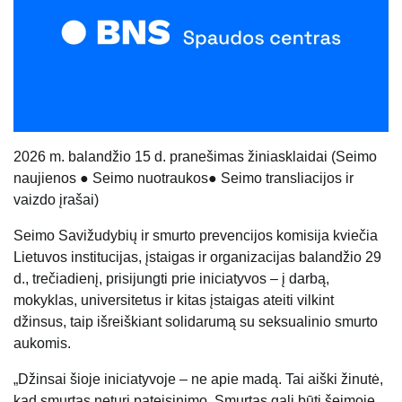
20
26
m.
balandžio 15
d. pranešimas žiniasklaidai (
Seimo
naujienos
●
Seimo nuotraukos
●
Seimo transliacijos ir
vaizdo įrašai
)
Seimo Savižudybių ir smurto prevencijos komisija kviečia
Lietuvos institucijas, įstaigas ir organizacijas balandžio 29
d., trečiadienį, prisijungti prie iniciatyvos – į darbą,
mokyklas, universitetus ir kitas įstaigas ateiti vilkint
džinsus, taip išreiškiant solidarumą su seksualinio smurto
aukomis.
„Džinsai šioje iniciatyvoje – ne apie madą. Tai aiški žinutė,
kad smurtas neturi pateisinimo. Smurtas gali būti šeimoje,