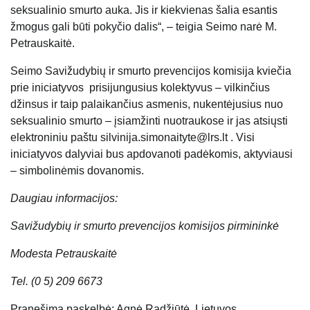
seksualinio smurto auka. Jis ir kiekvienas šalia esantis
žmogus gali būti pokyčio dalis“, – teigia Seimo narė M.
Petrauskaitė.
Seimo Savižudybių ir smurto prevencijos komisija kviečia
prie iniciatyvos prisijungusius kolektyvus – vilkinčius
džinsus ir taip palaikančius asmenis, nukentėjusius nuo
seksualinio smurto – įsiamžinti nuotraukose ir jas atsiųsti
elektroniniu paštu
silvinija.simonaityte@lrs.lt
. Visi
iniciatyvos dalyviai bus apdovanoti padėkomis, aktyviausi
– simbolinėmis dovanomis.
Daugiau informacijos:
Savižudybių ir smurto prevencijos komisijos pirmininkė
Modesta Petrauskaitė
Tel. (0 5) 209 6673
Pranešimą paskelbė: Agnė Radžiūtė, Lietuvos