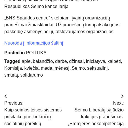
Respublikos Seimo kanceliarija
„BNS Spaudos centre“ skelbiami įvairių organizacijų
pranešimai žiniasklaidai. Už pranešimų turinį atsako juos
paskelbę asmenys bei jų atstovaujamos organizacijos.
Nuoroda į informacijos šaltinį
Posted in
POLITIKA
Tagged
apie
,
balandžio
,
darbe
,
džinsai
,
iniciatyva
,
kalbėti
,
Komisija
,
kviečia
,
mada
,
mėnesį
,
Seimo
,
seksualinį
,
smurtą
,
solidarumo
Navigacija
Previous:
Next:
tarp
Kaip šeimos teisės sistemos
Seimo Liberalų sąjūdžio
prisitaiko prie kintančių
frakcijos pranešimas:
įrašų
socialinių poreikių
„Premjerės nekompetenciją