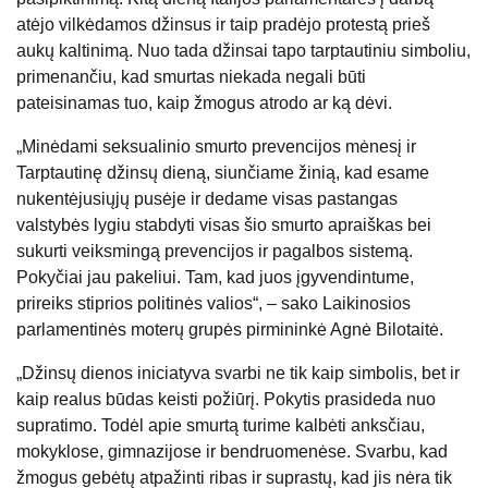
atėjo vilkėdamos džinsus ir taip pradėjo protestą prieš
aukų kaltinimą. Nuo tada džinsai tapo tarptautiniu simboliu,
primenančiu, kad smurtas niekada negali būti
pateisinamas tuo, kaip žmogus atrodo ar ką dėvi.
„Minėdami seksualinio smurto prevencijos mėnesį ir
Tarptautinę džinsų dieną, siunčiame žinią, kad esame
nukentėjusiųjų pusėje ir dedame visas pastangas
valstybės lygiu stabdyti visas šio smurto apraiškas bei
sukurti veiksmingą prevencijos ir pagalbos sistemą.
Pokyčiai jau pakeliui. Tam, kad juos įgyvendintume,
prireiks stiprios politinės valios“, – sako Laikinosios
parlamentinės moterų grupės pirmininkė Agnė Bilotaitė.
„Džinsų dienos iniciatyva svarbi ne tik kaip simbolis, bet ir
kaip realus būdas keisti požiūrį. Pokytis prasideda nuo
supratimo. Todėl apie smurtą turime kalbėti anksčiau,
mokyklose, gimnazijose ir bendruomenėse. Svarbu, kad
žmogus gebėtų atpažinti ribas ir suprastų, kad jis nėra tik