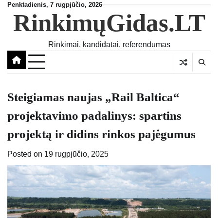
Skip
Penktadienis, 7 rugpjūčio, 2026
RinkimųGidas.LT
to
content
Rinkimai, kandidatai, referendumas
Steigiamas naujas „Rail Baltica“
projektavimo padalinys: spartins
projektą ir didins rinkos pajėgumus
Posted on
19 rugpjūčio, 2025