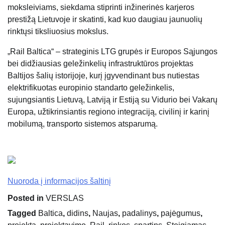
moksleiviams, siekdama stiprinti inžinerinės karjeros
prestižą Lietuvoje ir skatinti, kad kuo daugiau jaunuolių
rinktųsi tiksliuosius mokslus.
„Rail Baltica“ – strateginis LTG grupės ir Europos Sąjungos
bei didžiausias geležinkelių infrastruktūros projektas
Baltijos šalių istorijoje, kurį įgyvendinant bus nutiestas
elektrifikuotas europinio standarto geležinkelis,
sujungsiantis Lietuvą, Latviją ir Estiją su Vidurio bei Vakarų
Europa, užtikrinsiantis regiono integraciją, civilinį ir karinį
mobilumą, transporto sistemos atsparumą.
Nuoroda į informacijos šaltinį
Posted in
VERSLAS
Tagged
Baltica
,
didins
,
Naujas
,
padalinys
,
pajėgumus
,