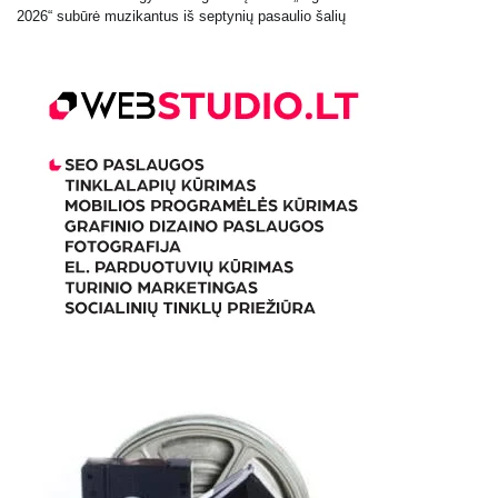
2026“ subūrė muzikantus iš septynių pasaulio šalių