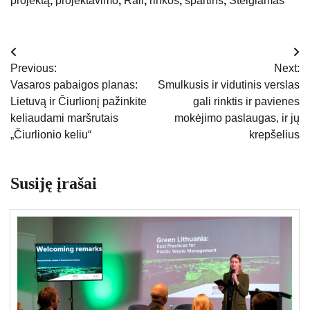
projektą
,
projektavimo
,
Rail
,
rinkos
,
spartins
,
Steigiamas
Navigacija
Previous:
Next:
tarp
Vasaros pabaigos planas:
Smulkusis ir vidutinis verslas
Lietuvą ir Čiurlionį pažinkite
gali rinktis ir pavienes
įrašų
keliaudami maršrutais
mokėjimo paslaugas, ir jų
„Čiurlionio keliu“
krepšelius
Susiję įrašai