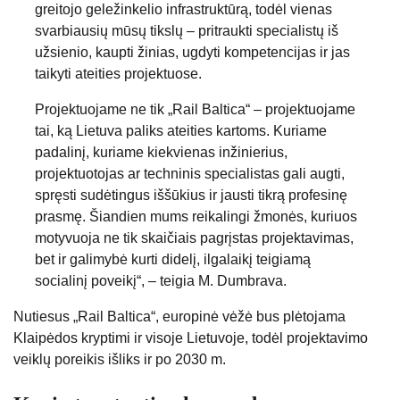
greitojo geležinkelio infrastruktūrą, todėl vienas
svarbiausių mūsų tikslų – pritraukti specialistų iš
užsienio, kaupti žinias, ugdyti kompetencijas ir jas
taikyti ateities projektuose.
Projektuojame ne tik „Rail Baltica“ – projektuojame
tai, ką Lietuva paliks ateities kartoms. Kuriame
padalinį, kuriame kiekvienas inžinierius,
projektuotojas ar techninis specialistas gali augti,
spręsti sudėtingus iššūkius ir jausti tikrą profesinę
prasmę. Šiandien mums reikalingi žmonės, kuriuos
motyvuoja ne tik skaičiais pagrįstas projektavimas,
bet ir galimybė kurti didelį, ilgalaikį teigiamą
socialinį poveikį“, – teigia M. Dumbrava.
Nutiesus „Rail Baltica“, europinė vėžė bus plėtojama
Klaipėdos kryptimi ir visoje Lietuvoje, todėl projektavimo
veiklų poreikis išliks ir po 2030 m.