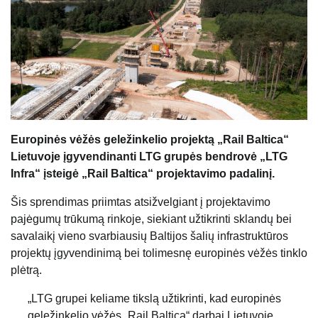
Europinės vėžės geležinkelio projektą „Rail Baltica“
Lietuvoje įgyvendinanti LTG grupės bendrovė „LTG
Infra“ įsteigė „Rail Baltica“ projektavimo padalinį.
Šis sprendimas priimtas atsižvelgiant į projektavimo
pajėgumų trūkumą rinkoje, siekiant užtikrinti sklandų bei
savalaikį vieno svarbiausių Baltijos šalių infrastruktūros
projektų įgyvendinimą bei tolimesnę europinės vėžės tinklo
plėtrą.
„LTG grupei keliame tikslą užtikrinti, kad europinės
geležinkelio vėžės „Rail Baltica“ darbai Lietuvoje