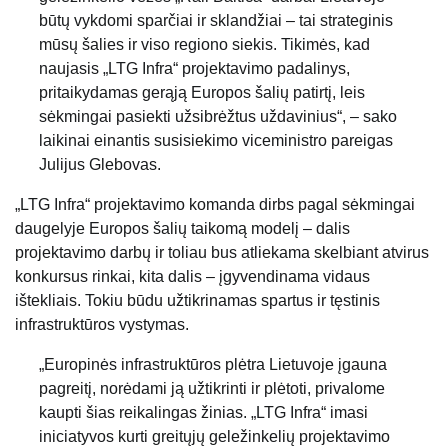
būtų vykdomi sparčiai ir sklandžiai – tai strateginis
mūsų šalies ir viso regiono siekis. Tikimės, kad
naujasis „LTG Infra“ projektavimo padalinys,
pritaikydamas gerąją Europos šalių patirtį, leis
sėkmingai pasiekti užsibrėžtus uždavinius“, – sako
laikinai einantis susisiekimo viceministro pareigas
Julijus Glebovas.
„LTG Infra“ projektavimo komanda dirbs pagal sėkmingai
daugelyje Europos šalių taikomą modelį – dalis
projektavimo darbų ir toliau bus atliekama skelbiant atvirus
konkursus rinkai, kita dalis – įgyvendinama vidaus
ištekliais. Tokiu būdu užtikrinamas spartus ir tęstinis
infrastruktūros vystymas.
„Europinės infrastruktūros plėtra Lietuvoje įgauna
pagreitį, norėdami ją užtikrinti ir plėtoti, privalome
kaupti šias reikalingas žinias. „LTG Infra“ imasi
iniciatyvos kurti greitųjų geležinkelių projektavimo