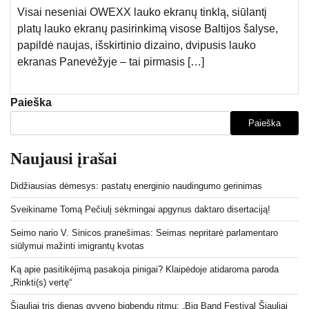
Visai neseniai OWEXX lauko ekranų tinklą, siūlantį
platų lauko ekranų pasirinkimą visose Baltijos šalyse,
papildė naujas, išskirtinio dizaino, dvipusis lauko
ekranas Panevėžyje – tai pirmasis […]
Paieška
Paieška
Naujausi įrašai
Didžiausias dėmesys: pastatų energinio naudingumo gerinimas
Sveikiname Tomą Pečiulį sėkmingai apgynus daktaro disertaciją!
Seimo nario V. Sinicos pranešimas: Seimas nepritarė parlamentaro
siūlymui mažinti imigrantų kvotas
Ką apie pasitikėjimą pasakoja pinigai? Klaipėdoje atidaroma paroda
„Rinkti(s) vertę“
Šiauliai tris dienas gyveno bigbendų ritmu: „Big Band Festival Šiauliai