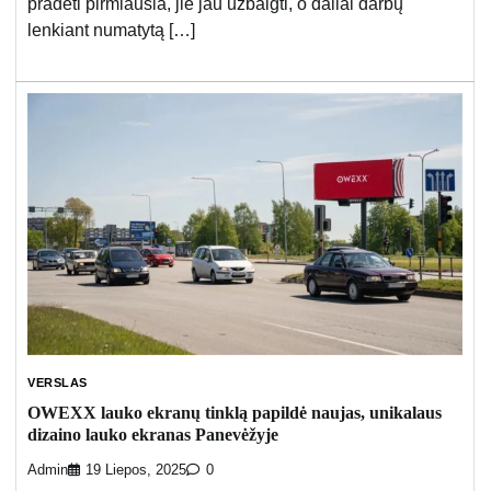
pradėti pirmiausia, jie jau užbaigti, o daliai darbų
lenkiant numatytą […]
VERSLAS
OWEXX lauko ekranų tinklą papildė naujas, unikalaus
dizaino lauko ekranas Panevėžyje
Admin
19 Liepos, 2025
0