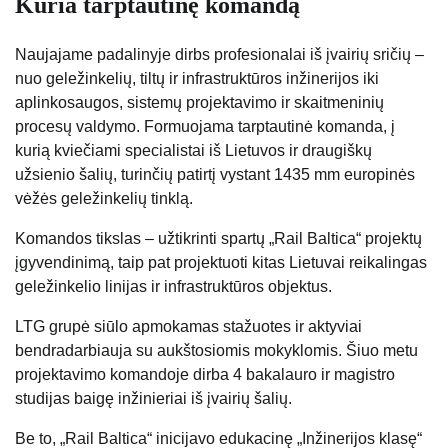
Kuria tarptautinę komandą
Naujajame padalinyje dirbs profesionalai iš įvairių sričių –
nuo geležinkelių, tiltų ir infrastruktūros inžinerijos iki
aplinkosaugos, sistemų projektavimo ir skaitmeninių
procesų valdymo. Formuojama tarptautinė komanda, į
kurią kviečiami specialistai iš Lietuvos ir draugiškų
užsienio šalių, turinčių patirtį vystant 1435 mm europinės
vėžės geležinkelių tinklą.
Komandos tikslas – užtikrinti spartų „Rail Baltica“ projektų
įgyvendinimą, taip pat projektuoti kitas Lietuvai reikalingas
geležinkelio linijas ir infrastruktūros objektus.
LTG grupė siūlo apmokamas stažuotes ir aktyviai
bendradarbiauja su aukštosiomis mokyklomis. Šiuo metu
projektavimo komandoje dirba 4 bakalauro ir magistro
studijas baigę inžinieriai iš įvairių šalių.
Be to, „Rail Baltica“ inicijavo edukacinę „Inžinerijos klasę“