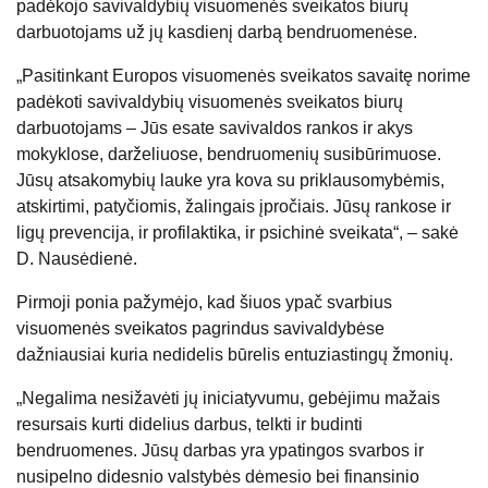
padėkojo savivaldybių visuomenės sveikatos biurų
darbuotojams už jų kasdienį darbą bendruomenėse.
„Pasitinkant Europos visuomenės sveikatos savaitę norime
padėkoti savivaldybių visuomenės sveikatos biurų
darbuotojams – Jūs esate savivaldos rankos ir akys
mokyklose, darželiuose, bendruomenių susibūrimuose.
Jūsų atsakomybių lauke yra kova su priklausomybėmis,
atskirtimi, patyčiomis, žalingais įpročiais. Jūsų rankose ir
ligų prevencija, ir profilaktika, ir psichinė sveikata“, – sakė
D. Nausėdienė.
Pirmoji ponia pažymėjo, kad šiuos ypač svarbius
visuomenės sveikatos pagrindus savivaldybėse
dažniausiai kuria nedidelis būrelis entuziastingų žmonių.
„Negalima nesižavėti jų iniciatyvumu, gebėjimu mažais
resursais kurti didelius darbus, telkti ir budinti
bendruomenes. Jūsų darbas yra ypatingos svarbos ir
nusipelno didesnio valstybės dėmesio bei finansinio