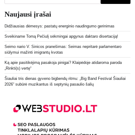
Naujausi įrašai
Didžiausias dėmesys: pastatų energinio naudingumo gerinimas
Sveikiname Tomą Pečiulį sėkmingai apgynus daktaro disertaciją!
Seimo nario V. Sinicos pranešimas: Seimas nepritarė parlamentaro
siūlymui mažinti imigrantų kvotas
Ką apie pasitikėjimą pasakoja pinigai? Klaipėdoje atidaroma paroda
„Rinkti(s) vertę“
Šiauliai tris dienas gyveno bigbendų ritmu: „Big Band Festival Šiauliai
2026“ subūrė muzikantus iš septynių pasaulio šalių