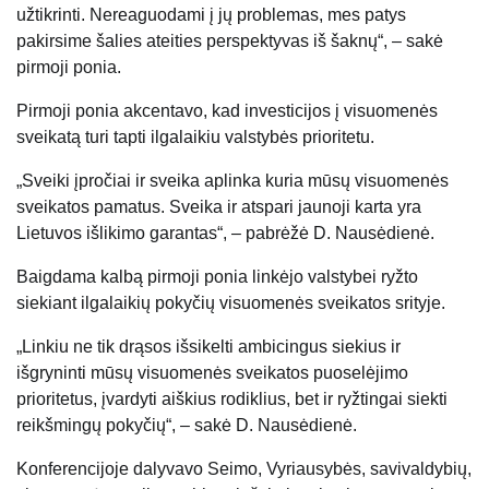
užtikrinti. Nereaguodami į jų problemas, mes patys
pakirsime šalies ateities perspektyvas iš šaknų“, – sakė
pirmoji ponia.
Pirmoji ponia akcentavo, kad investicijos į visuomenės
sveikatą turi tapti ilgalaikiu valstybės prioritetu.
„Sveiki įpročiai ir sveika aplinka kuria mūsų visuomenės
sveikatos pamatus. Sveika ir atspari jaunoji karta yra
Lietuvos išlikimo garantas“, – pabrėžė D. Nausėdienė.
Baigdama kalbą pirmoji ponia linkėjo valstybei ryžto
siekiant ilgalaikių pokyčių visuomenės sveikatos srityje.
„Linkiu ne tik drąsos išsikelti ambicingus siekius ir
išgryninti mūsų visuomenės sveikatos puoselėjimo
prioritetus, įvardyti aiškius rodiklius, bet ir ryžtingai siekti
reikšmingų pokyčių“, – sakė D. Nausėdienė.
Konferencijoje dalyvavo Seimo, Vyriausybės, savivaldybių,