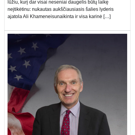
lūžiu, kurį dar visai neseniai daugelis būtų laikę
neįtikėtinu: nukautas aukščiausiasis šalies lyderis
ajatola Ali Khameneisunaikinta ir visa karinė […]