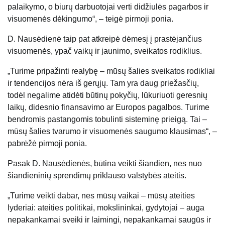
palaikymo, o biurų darbuotojai verti didžiulės pagarbos ir
visuomenės dėkingumo“, – teigė pirmoji ponia.
D. Nausėdienė taip pat atkreipė dėmesį į prastėjančius
visuomenės, ypač vaikų ir jaunimo, sveikatos rodiklius.
„Turime pripažinti realybę – mūsų šalies sveikatos rodikliai
ir tendencijos nėra iš gerųjų. Tam yra daug priežasčių,
todėl negalime atidėti būtinų pokyčių, lūkuriuoti geresnių
laikų, didesnio finansavimo ar Europos pagalbos. Turime
bendromis pastangomis tobulinti sisteminę prieigą. Tai –
mūsų šalies tvarumo ir visuomenės saugumo klausimas“, –
pabrėžė pirmoji ponia.
Pasak D. Nausėdienės, būtina veikti šiandien, nes nuo
šiandieninių sprendimų priklauso valstybės ateitis.
„Turime veikti dabar, nes mūsų vaikai – mūsų ateities
lyderiai: ateities politikai, mokslininkai, gydytojai – auga
nepakankamai sveiki ir laimingi, nepakankamai saugūs ir