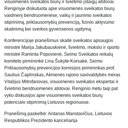
visuomenės sveikatos biurų ir švietimo įstaigų atstovai.
Renginyje diskutuota apie visuomenės sveikatos biurų
vaidmenį bendruomenėse, vaikų ir jaunimo sveikatos
stiprinimą, priklausomybių prevenciją, fizinio aktyvumo
skatinimą bei sveikos gyvensenos ugdymą.
Konferencijoje pranešimus skaitė sveikatos apsaugos
ministrė Marija Jakubauskienė, švietimo, mokslo ir sporto
ministrė Raminta Popovienė, Seimo Sveikatos reikalų
komiteto pirmininkė Lina Šukytė-Korsakė, Seimo
Priklausomybių prevencijos komisijos pirmininkas prof.
Saulius Čaplinskas, Akmenės rajono savivaldybės meras
Vitalijus Mitrofanovas, visuomenės sveikatos ekspertai ir
švietimo bendruomenės atstovai. Renginio metu taip pat
vyko diskusijos apie visuomenės sveikatos biurų
potencialo stiprinimą Lietuvos regionuose.
Pranešimą paskelbė: Antanas Manstavičius, Lietuvos
Respublikos Prezidento kanceliarija