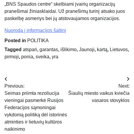
„BNS Spaudos centre“ skelbiami įvairių organizacijų
pranešimai žiniasklaidai. Už pranešimų turinį atsako juos
paskelbę asmenys bei jų atstovaujamos organizacijos.
Nuoroda į informacijos šaltinį
Posted in
POLITIKA
Tagged
atspari
,
garantas
,
išlikimo
,
Jaunoji
,
kartą
,
Lietuvos
,
pirmoji
,
ponia
,
sveika
,
yra
Navigacija
Previous:
Next:
tarp
Seimas priimta rezoliucija
Šiaulių miesto vaikus kviečia
vieningai pasmerkė Rusijos
vasaros stovyklos
įrašų
Federacijos sąmoningai
vykdomą politiką dėl istorinės
atminties ir lietuvių kultūros
naikinimo