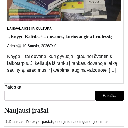
LAISVALAIKIS IR KULTŪRA
„Knygų Kalėdos“ – dovanos, kurios augina bendrystę
Admin
10 Sausio, 2026
0
Knyga – tai dovana, kuri gyvuoja ilgiau nei šventinis
laikotarpis. Ji keliauja iš rankų į rankas, dovanoja laiką
sau, tylą, atradimus ir įkvėpimą, augina vaizduotę. […]
Paieška
Paieška
Naujausi įrašai
Didžiausias dėmesys: pastatų energinio naudingumo gerinimas