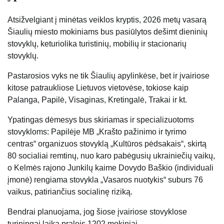
Atsižvelgiant į minėtas veiklos kryptis, 2026 metų vasarą
Šiaulių miesto mokiniams bus pasiūlytos dešimt dieninių
stovyklų, keturiolika turistinių, mobilių ir stacionarių
stovyklų.
Pastarosios vyks ne tik Šiaulių apylinkėse, bet ir įvairiose
kitose patraukliose Lietuvos vietovėse, tokiose kaip
Palanga, Papilė, Visaginas, Kretingalė, Trakai ir kt.
Ypatingas dėmesys bus skiriamas ir specializuotoms
stovykloms: Papilėje MB „Krašto pažinimo ir tyrimo
centras“ organizuos stovyklą „Kultūros pėdsakais“, skirtą
80 socialiai remtinų, nuo karo pabėgusių ukrainiečių vaikų,
o Kelmės rajono Junkilų kaime Dovydo Baškio (individuali
įmonė) rengiama stovykla „Vasaros nuotykis“ suburs 76
vaikus, patiriančius socialinę riziką.
Bendrai planuojama, jog šiose įvairiose stovyklose
turiningai laiką praleis 1202 mokiniai.