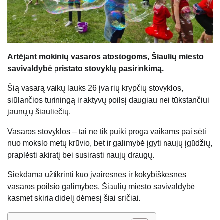
Artėjant mokinių vasaros atostogoms, Šiaulių miesto
savivaldybė pristato stovyklų pasirinkimą.
Šią vasarą vaikų lauks 26 įvairių krypčių stovyklos,
siūlančios turiningą ir aktyvų poilsį daugiau nei tūkstančiui
jaunųjų šiauliečių.
Vasaros stovyklos – tai ne tik puiki proga vaikams pailsėti
nuo mokslo metų krūvio, bet ir galimybė įgyti naujų įgūdžių,
praplėsti akiratį bei susirasti naujų draugų.
Siekdama užtikrinti kuo įvairesnes ir kokybiškesnes
vasaros poilsio galimybes, Šiaulių miesto savivaldybė
kasmet skiria didelį dėmesį šiai sričiai.