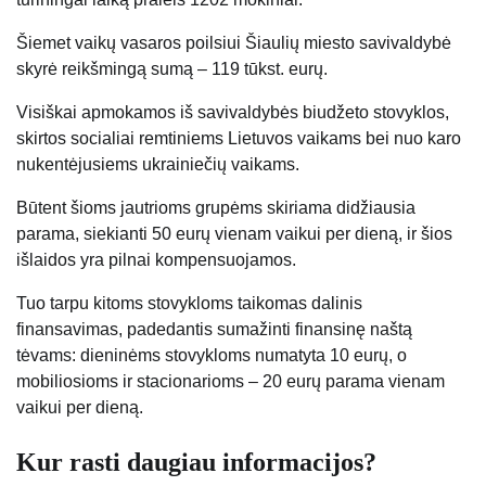
Šiemet vaikų vasaros poilsiui Šiaulių miesto savivaldybė
skyrė reikšmingą sumą – 119 tūkst. eurų.
Visiškai apmokamos iš savivaldybės biudžeto stovyklos,
skirtos socialiai remtiniems Lietuvos vaikams bei nuo karo
nukentėjusiems ukrainiečių vaikams.
Būtent šioms jautrioms grupėms skiriama didžiausia
parama, siekianti 50 eurų vienam vaikui per dieną, ir šios
išlaidos yra pilnai kompensuojamos.
Tuo tarpu kitoms stovykloms taikomas dalinis
finansavimas, padedantis sumažinti finansinę naštą
tėvams: dieninėms stovykloms numatyta 10 eurų, o
mobiliosioms ir stacionarioms – 20 eurų parama vienam
vaikui per dieną.
Kur rasti daugiau informacijos?