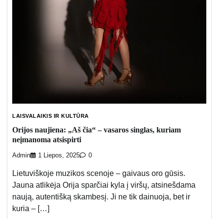
LAISVALAIKIS IR KULTŪRA
Orijos naujiena: „Aš čia“ – vasaros singlas, kuriam
neįmanoma atsispirti
Admin
1 Liepos, 2025
0
Lietuviškoje muzikos scenoje – gaivaus oro gūsis.
Jauna atlikėja Orija sparčiai kyla į viršų, atsinešdama
naują, autentišką skambesį. Ji ne tik dainuoja, bet ir
kuria – […]