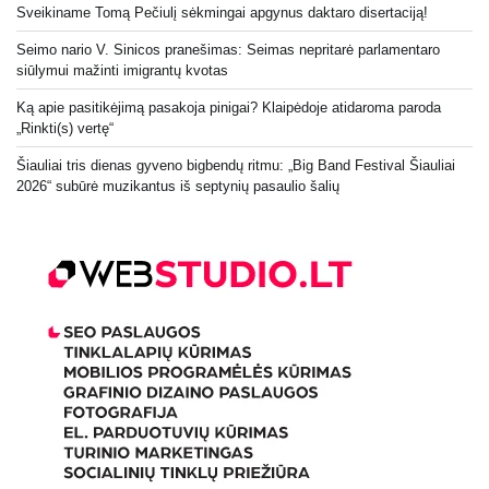
Sveikiname Tomą Pečiulį sėkmingai apgynus daktaro disertaciją!
Seimo nario V. Sinicos pranešimas: Seimas nepritarė parlamentaro
siūlymui mažinti imigrantų kvotas
Ką apie pasitikėjimą pasakoja pinigai? Klaipėdoje atidaroma paroda
„Rinkti(s) vertę“
Šiauliai tris dienas gyveno bigbendų ritmu: „Big Band Festival Šiauliai
2026“ subūrė muzikantus iš septynių pasaulio šalių