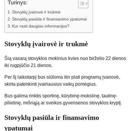
Turinys:
Stovyklų įvairovė ir trukmė
Stovyklų pasiūla ir finansavimo ypatumai
Kur rasti daugiau informacijos?
Stovyklų įvairovė ir trukmė
Šią vasarą stovyklos mokinius kvies nuo birželio 22 dienos
iki rugpjūčio 21 dienos.
Per šį laikotarpį bus siūloma itin plati programų įvairovė,
skirta patenkinti įvairiausius vaikų pomėgius.
Bus galima rinktis sportinę, kūrybinę-mokslinę, tautinę-
pilietinę, mišriąją ar sveikos gyvensenos stovyklos kryptį.
Stovyklų pasiūla ir finansavimo
ypatumai