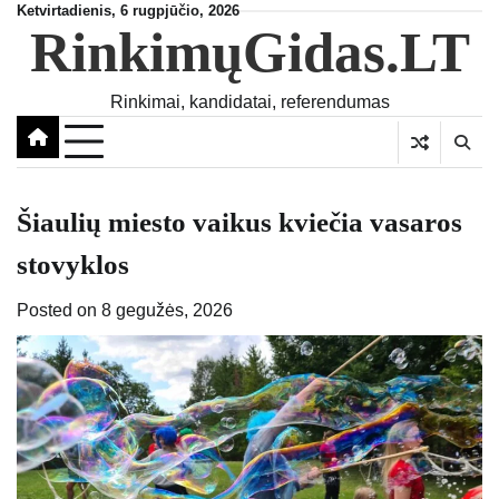
Skip
Ketvirtadienis, 6 rugpjūčio, 2026
RinkimųGidas.LT
to
content
Rinkimai, kandidatai, referendumas
Šiaulių miesto vaikus kviečia vasaros
stovyklos
Posted on
8 gegužės, 2026