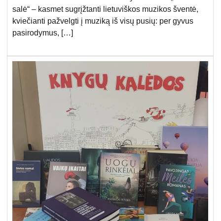
salė“ – kasmet sugrįžtanti lietuviškos muzikos šventė,
kviečianti pažvelgti į muziką iš visų pusių: per gyvus
pasirodymus, […]