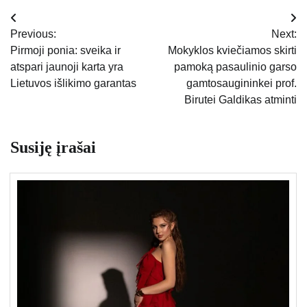
Navigacija
Previous:
Next:
tarp
Pirmoji ponia: sveika ir
Mokyklos kviečiamos skirti
atspari jaunoji karta yra
pamoką pasaulinio garso
įrašų
Lietuvos išlikimo garantas
gamtosaugininkei prof.
Birutei Galdikas atminti
Susiję įrašai