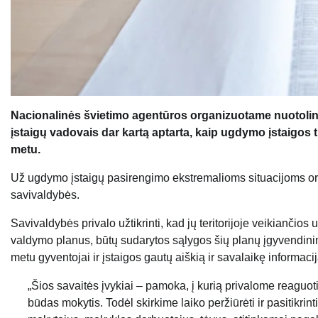
Nacionalinės švietimo agentūros organizuotame nuotolin
įstaigų vadovais dar kartą aptarta, kaip ugdymo įstaigos tu
metu.
Už ugdymo įstaigų pasirengimo ekstremalioms situacijoms org
savivaldybės.
Savivaldybės privalo užtikrinti, kad jų teritorijoje veikiančios
valdymo planus, būtų sudarytos sąlygos šių planų įgyvendinimui
metu gyventojai ir įstaigos gautų aiškią ir savalaikę informac
„Šios savaitės įvykiai – pamoka, į kurią privalome reaguoti
būdas mokytis. Todėl skirkime laiko peržiūrėti ir pasitikri