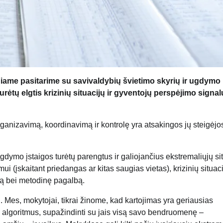
iame pasitarime su savivaldybių švietimo skyrių ir ugdymo
rėtų elgtis krizinių situacijų ir gyventojų perspėjimo signal
anizavimą, koordinavimą ir kontrolę yra atsakingos jų steigėjo
 ugdymo įstaigos turėtų parengtus ir galiojančius ekstremaliųjų si
 (įskaitant priedangas ar kitas saugias vietas), krizinių situac
iją bei metodinę pagalbą.
. Mes, mokytojai, tikrai žinome, kad kartojimas yra geriausias
nti algoritmus, supažindinti su jais visą savo bendruomenę –