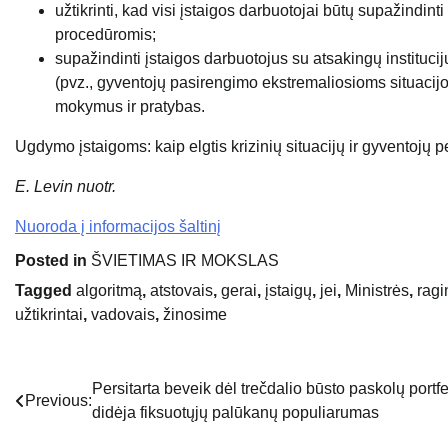
užtikrinti, kad visi įstaigos darbuotojai būtų supažindin
procedūromis;
supažindinti įstaigos darbuotojus su atsakingų instituci
(pvz., gyventojų pasirengimo ekstremaliosioms situacij
mokymus ir pratybas.
Ugdymo įstaigoms: kaip elgtis krizinių situacijų ir gyventojų
E. Levin nuotr.
Nuoroda į informacijos šaltinį
Posted in
ŠVIETIMAS IR MOKSLAS
Tagged
algoritmą
,
atstovais
,
gerai
,
įstaigų
,
jei
,
Ministrės
,
rag
užtikrintai
,
vadovais
,
žinosime
Persitarta beveik dėl trečdalio būsto paskolų portfe
Navigacija
Previous:
didėja fiksuotųjų palūkanų populiarumas
tarp