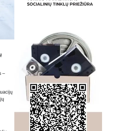
ų
s –
tuacijų
ijų