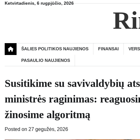
Skip
Ketvirtadienis, 6 rugpjūčio, 2026
Ri
to
content
ŠALIES POLITIKOS NAUJIENOS
FINANSAI
VER
PASAULIO NAUJIENOS
Susitikime su savivaldybių ats
ministrės raginimas: reaguosim
žinosime algoritmą
Posted on
27 gegužės, 2026