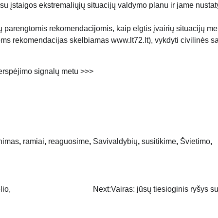
ti su įstaigos ekstremaliųjų situacijų valdymo planu ir jame nusta
jų parengtomis rekomendacijomis, kaip elgtis įvairių situacijų me
oms rekomendacijas skelbiamas www.lt72.lt), vykdyti civilinės 
 perspėjimo signalų metu >>>
inimas
,
ramiai
,
reaguosime
,
Savivaldybių
,
susitikime
,
Švietimo
,
lio,
Next:
Vairas: jūsų tiesioginis ryšys su