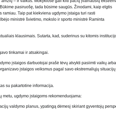
amžių – ir vaikus. Mokyklose gali kilti pačių įvairiausių ekstrem
jai. Būkime pasiruošę, tada būsime saugūs. Žinodami, kaip elgtis
 ramiau. Taip pat kiekviena ugdymo įstaiga turi rasti
bėjo ministrė švietimo, mokslo ir sporto ministrė Raminta
ktualiais klausimais. Sutarta, kad, suderinus su kitomis institucij
avo tinkamai ir atsakingai.
 – ugdymo įstaigos darbuotojai prašė tėvų atvykti pasiimti vaikų arba
organizavo įstaigos veiksmus pagal savo ekstremaliųjų situacijų
as su pakartotine informacija.
acijų metu, ugdymo įstaigoms rekomenduojama:
situacijų valdymo planus, ypatingą dėmesį skiriant gyventojų pers