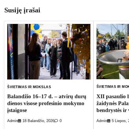
įrašų
Susiję įrašai
ŠVIETIMAS IR M
ŠVIETIMAS IR MOKSLAS
XII pasaulio l
Balandžio 16–17 d. – atvirų durų
žaidynės Pala
dienos visose profesinio mokymo
bendrystės ir
įstaigose
Admin
5 Liepos,
Admin
18 Balandžio, 2026
0