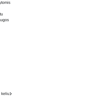
tytomis
tu
saugos
 keliu