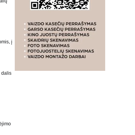
alių
omis, į
 dalis
pėjimo