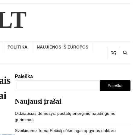
.LT
POLITIKA
NAUJIENOS IŠ EUROPOS
Paieška
ais
Paieška
ai
Naujausi įrašai
Didžiausias dėmesys: pastatų energinio naudingumo
gerinimas
Sveikiname Tomą Pečiulį sėkmingai apgynus daktaro