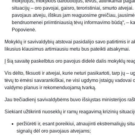
mokytojus, mokyklos darbuotojus, tėvus, atitinkamai pagal 
situacijų – oro pavojai, gaisro, teroristiniai, smurto atve
pavojaus atveju, ištikus jam reaguosime greičiau, jausimės
bendruomenei priimtiniausią tėvų informavimo būdą“, – kal
Popovienė.
Mokyklų ir savivaldybių atstovai pasidalijo savo patirtimis ir a
likusius klausimus artimiausiu metu bus pateikti atsakymai.
Į šią savaitę paskelbtus oro pavojus didelė dalis mokyklų reag
Vis dėlto, fiksuoti ir atvejai, kurie neturi pasikartoti, tarp jų
tėvų to ėmėsi savarankiškai, ne visi ugdymo įstaigų vadovai 
valdymo planus ir rekomenduojamą tvarką.
Jau trečiadienį savivaldybėms buvo išsiųstas ministerijos rašt
Siekiant užtikrinti nuoseklų ir ramų reagavimą krizinių situ
peržiūrėti ir, esant poreikiui, atnaujinti ekstremaliųjų 
signalų dėl oro pavojaus atvejams;