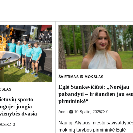
ŠVIETIMAS IR MOKSLAS
Eglė Stankevičiūtė: „Norėjau
OKSLAS
pabandyti – ir šiandien jau es
ietuvių sporto
pirmininkė“
ngoje: jungia
Admin
10 Spalio, 2025
0
 vienybės dvasia
Naujoji Alytaus miesto savivaldybė
 2025
0
mokinių tarybos pirmininkė Eglė