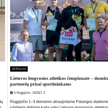
VERSLAS
Lietuvos lengvosios atletikos čempionate – dosnūs
partnerių prizai sportininkams
6 Rugpjūčio, 2025
0
tų
Rugpjūčio 1–3 dienomis atnaujintame Palangos stadione
o
jubiliejinį dešimtą kartą vyko Lietuvos lengvosios atletiko