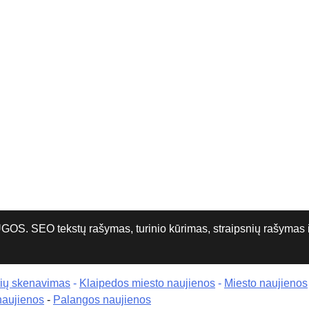
O tekstų rašymas, turinio kūrimas, straipsnių rašymas ir 
rių skenavimas
-
Klaipedos miesto naujienos
-
Miesto naujienos
naujienos
-
Palangos naujienos