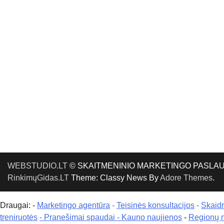
WEBSTUDIO.LT
© SKAITMENINIO MARKETINGO PASLAUGOS. SE
RinkimųGidas.LT
Theme: Classy News By
Adore Themes
.
Draugai: -
Marketingo agentūra
-
Teisinės konsultacijos
-
Skaid
treniruotės
- Pranešimai spaudai -
Kauno naujienos
-
Regionų 