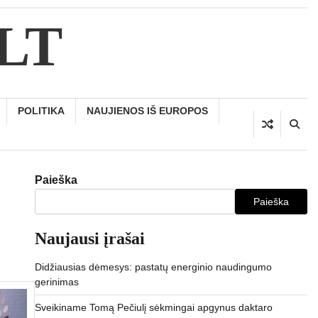
.LT
POLITIKA
NAUJIENOS IŠ EUROPOS
Paieška
Paieška
Naujausi įrašai
Didžiausias dėmesys: pastatų energinio naudingumo
gerinimas
Sveikiname Tomą Pečiulį sėkmingai apgynus daktaro