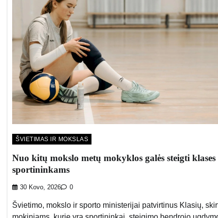
ŠVIETIMAS IR MOKSLAS
Nuo kitų mokslo metų mokyklos galės steigti klases
sportininkams
30 Kovo, 2026
0
Švietimo, mokslo ir sporto ministerijai patvirtinus Klasių, skir
mokiniams, kurie yra sportininkai, steigimo bendrojo ugdym