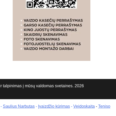
talpinimas į mūsų valdomas svetaines. 2026
-
Saulius Narbutas
-
Įvaizdžio kūrimas
-
Veidoskaita
-
Teniso