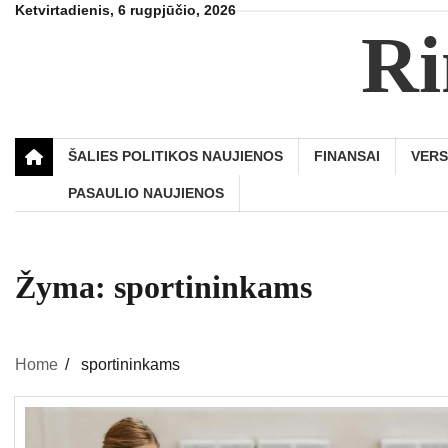
Skip
Ketvirtadienis, 6 rugpjūčio, 2026
Ri
to
content
ŠALIES POLITIKOS NAUJIENOS
FINANSAI
VER
PASAULIO NAUJIENOS
Žyma:
sportininkams
Home
sportininkams