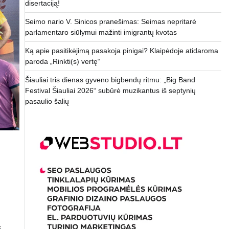
disertaciją!
Seimo nario V. Sinicos pranešimas: Seimas nepritarė
parlamentaro siūlymui mažinti imigrantų kvotas
Ką apie pasitikėjimą pasakoja pinigai? Klaipėdoje atidaroma
paroda „Rinkti(s) vertę“
Šiauliai tris dienas gyveno bigbendų ritmu: „Big Band
Festival Šiauliai 2026“ subūrė muzikantus iš septynių
pasaulio šalių
s