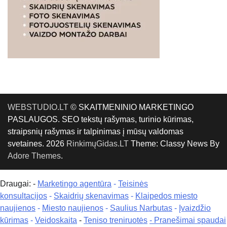
WEBSTUDIO.LT
© SKAITMENINIO MARKETINGO
PASLAUGOS. SEO tekstų rašymas, turinio kūrimas,
straipsnių rašymas ir talpinimas į mūsų valdomas
svetaines. 2026
RinkimųGidas.LT
Theme: Classy News By
Adore Themes
.
Draugai: -
Marketingo agentūra
-
Teisinės
konsultacijos
-
Skaidrių skenavimas
-
Klaipedos miesto
naujienos
-
Miesto naujienos
-
Saulius Narbutas
-
Įvaizdžio
kūrimas
-
Veidoskaita
-
Teniso treniruotės
- Pranešimai spaudai