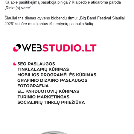
Ką apie pasitikėjimą pasakoja pinigai? Klaipėdoje atidaroma paroda
„Rinkti(s) vertę“
Šiauliai tris dienas gyveno bigbendų ritmu: „Big Band Festival Šiauliai
2026“ subūrė muzikantus iš septynių pasaulio šalių