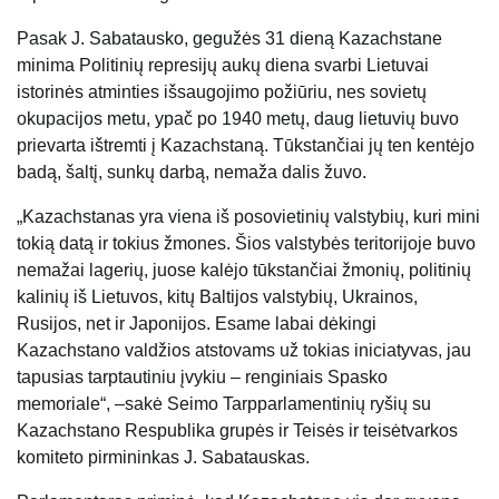
Pasak J. Sabatausko, gegužės 31 dieną Kazachstane
minima Politinių represijų aukų diena svarbi Lietuvai
istorinės atminties išsaugojimo požiūriu, nes sovietų
okupacijos metu, ypač po 1940 metų, daug lietuvių buvo
prievarta ištremti į Kazachstaną. Tūkstančiai jų ten kentėjo
badą, šaltį, sunkų darbą, nemaža dalis žuvo.
„Kazachstanas yra viena iš posovietinių valstybių, kuri mini
tokią datą ir tokius žmones. Šios valstybės teritorijoje buvo
nemažai lagerių, juose kalėjo tūkstančiai žmonių, politinių
kalinių iš Lietuvos, kitų Baltijos valstybių, Ukrainos,
Rusijos, net ir Japonijos. Esame labai dėkingi
Kazachstano valdžios atstovams už tokias iniciatyvas, jau
tapusias tarptautiniu įvykiu – renginiais Spasko
memoriale“, –sakė Seimo Tarpparlamentinių ryšių su
Kazachstano Respublika grupės ir Teisės ir teisėtvarkos
komiteto pirmininkas J. Sabatauskas.