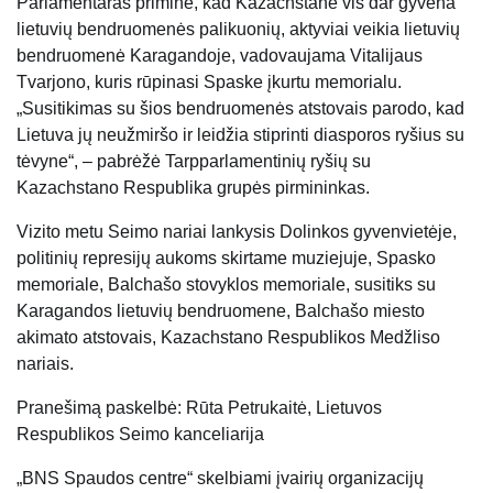
Parlamentaras priminė, kad Kazachstane vis dar gyvena
lietuvių bendruomenės palikuonių, aktyviai veikia lietuvių
bendruomenė Karagandoje, vadovaujama Vitalijaus
Tvarjono, kuris rūpinasi Spaske įkurtu memorialu.
„Susitikimas su šios bendruomenės atstovais parodo, kad
Lietuva jų neužmiršo ir leidžia stiprinti diasporos ryšius su
tėvyne“, – pabrėžė Tarpparlamentinių ryšių su
Kazachstano Respublika grupės pirmininkas.
Vizito metu Seimo nariai lankysis Dolinkos gyvenvietėje,
politinių represijų aukoms skirtame muziejuje, Spasko
memoriale, Balchašo stovyklos memoriale, susitiks su
Karagandos lietuvių bendruomene, Balchašo miesto
akimato atstovais, Kazachstano Respublikos Medžliso
nariais.
Pranešimą paskelbė: Rūta Petrukaitė, Lietuvos
Respublikos Seimo kanceliarija
„BNS Spaudos centre“ skelbiami įvairių organizacijų