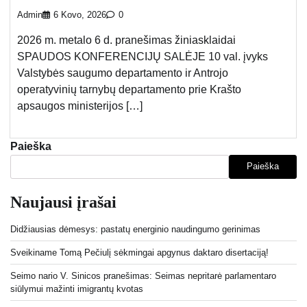
Admin
6 Kovo, 2026
0
2026 m. metalo 6 d. pranešimas žiniasklaidai
SPAUDOS KONFERENCIJŲ SALĖJE 10 val. įvyks
Valstybės saugumo departamento ir Antrojo
operatyvinių tarnybų departamento prie Krašto
apsaugos ministerijos […]
Paieška
Paieška
Naujausi įrašai
Didžiausias dėmesys: pastatų energinio naudingumo gerinimas
Sveikiname Tomą Pečiulį sėkmingai apgynus daktaro disertaciją!
Seimo nario V. Sinicos pranešimas: Seimas nepritarė parlamentaro
siūlymui mažinti imigrantų kvotas