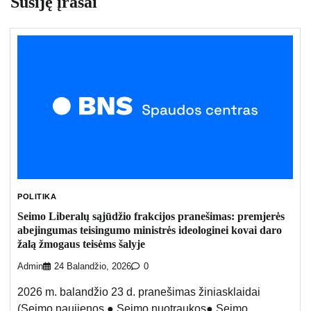
Susiję įrašai
POLITIKA
Seimo Liberalų sąjūdžio frakcijos pranešimas: premjerės
abejingumas teisingumo ministrės ideologinei kovai daro
žalą žmogaus teisėms šalyje
Admin
24 Balandžio, 2026
0
2026 m. balandžio 23 d. pranešimas žiniasklaidai
(Seimo naujienos ● Seimo nuotraukos● Seimo