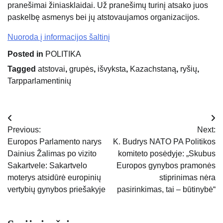
pranešimai žiniasklaidai. Už pranešimų turinį atsako juos
paskelbę asmenys bei jų atstovaujamos organizacijos.
Nuoroda į informacijos šaltinį
Posted in
POLITIKA
Tagged
atstovai
,
grupės
,
išvyksta
,
Kazachstaną
,
ryšių
,
Tarpparlamentinių
Navigacija
Previous:
Next:
tarp
Europos Parlamento narys
K. Budrys NATO PA Politikos
Dainius Žalimas po vizito
komiteto posėdyje: „Skubus
įrašų
Sakartvele: Sakartvelo
Europos gynybos pramonės
moterys atsidūrė europinių
stiprinimas nėra
vertybių gynybos priešakyje
pasirinkimas, tai – būtinybė“