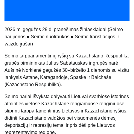
202
6
m. gegužės 29 d. pranešimas žiniasklaidai (
Seimo
naujienos
●
Seimo nuotraukos
●
Seimo transliacijos ir
vaizdo įrašai
)
Seimo tarpparlamentinių ryšių su Kazachstano Respublika
grupės pirmininkas Julius Sabatauskas ir grupės narė
Aušrinė Norkienė gegužės 30–birželio 1 dienomis su vizitu
lankysis Astane, Karagandoje, Spaske ir Balchaše
(Kazachstano Respublika).
Seimo nariai išvyksta dalyvauti Lietuvai svarbiose istorinės
atminties vietose Kazachstane rengiamuose renginiuose,
stiprinti tarpparlamentinius Lietuvos ir Kazachstano ryšius,
didinti Kazachstano valdžios bei visuomenės dėmesį
deportacijų ir represijų temai ir prisidėti prie Lietuvos
reprezentavimo regione.