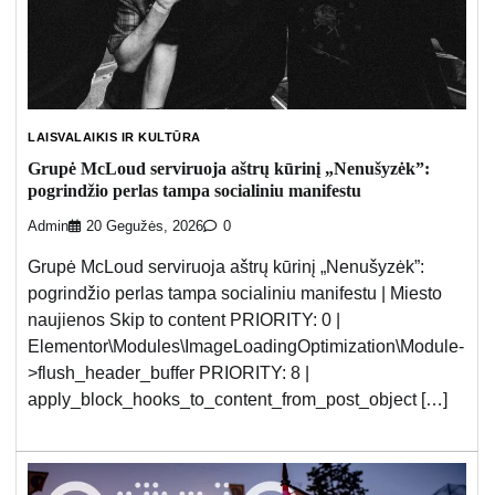
LAISVALAIKIS IR KULTŪRA
Grupė McLoud serviruoja aštrų kūrinį „Nenušyzėk”:
pogrindžio perlas tampa socialiniu manifestu
Admin
20 Gegužės, 2026
0
Grupė McLoud serviruoja aštrų kūrinį „Nenušyzėk”:
pogrindžio perlas tampa socialiniu manifestu | Miesto
naujienos Skip to content PRIORITY: 0 |
Elementor\Modules\ImageLoadingOptimization\Module-
>flush_header_buffer PRIORITY: 8 |
apply_block_hooks_to_content_from_post_object […]