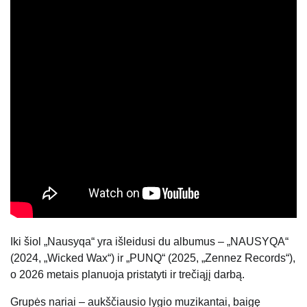
Iki šiol „Nausyqa“ yra išleidusi du albumus – „NAUSYQA“
(2024, „Wicked Wax“) ir „PUNQ“ (2025, „Zennez Records“),
o 2026 metais planuoja pristatyti ir trečiąjį darbą.
Grupės nariai – aukščiausio lygio muzikantai, baigę