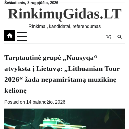
Skip
Šeštadienis, 8 rugpjūčio, 2026
RinkimųGidas.LT
to
content
Rinkimai, kandidatai, referendumas
Tarptautinė grupė „Nausyqa“
atvyksta į Lietuvą: „Lithuanian Tour
2026“ žada nepamirštamą muzikinę
kelionę
Posted on
14 balandžio, 2026