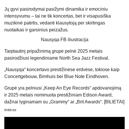
Jų gyvi pasirodymai pasižymi dinamika ir emociniu
intensyvumu – tai ne tik koncertas, bet ir visapusiška
muzikinė patirtis, vedanti klausytoją per skirtingas
nuotaikas ir garsinius peizažus.
Nausyqa FB iliustracija
Tarptautinį pripažinimą grupė pelnė 2025 metais
pasirodžiusi legendiniame North Sea Jazz Festival.
„Nausyqa“ koncertavo prestižinėse erdvėse, tokiose kaip
Concertgebouw, Bimhuis bei Blue Note Eindhoven.
Grupė yra pelniusi „Keep An Eye Records“ apdovanojimą
ir 2025 metais nominuota prestižiniam Edison Award,
dažnai lyginamam su „Grammy“ ar „Brit Awards“. [BILIETAI]
linktr.ee