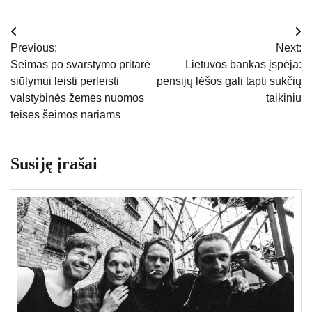
Navigacija
Previous:
Next:
tarp
Seimas po svarstymo pritarė
Lietuvos bankas įspėja:
siūlymui leisti perleisti
pensijų lėšos gali tapti sukčių
įrašų
valstybinės žemės nuomos
taikiniu
teises šeimos nariams
Susiję įrašai