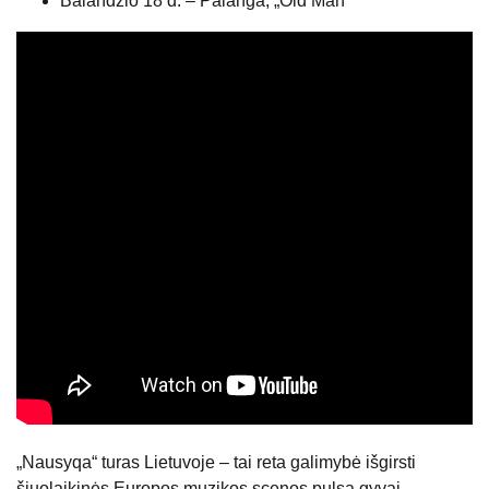
Balandžio 18 d. – Palanga, „Old Man“
„Nausyqa“ turas Lietuvoje – tai reta galimybė išgirsti
šiuolaikinės Europos muzikos scenos pulsą gyvai.