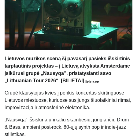
Lietuvos muzikos sceną šį pavasarį pasieks išskirtinis
tarptautinis projektas – į Lietuvą atvyksta Amsterdame
įsikūrusi grupė „Nausyqa“, pristatysianti savo
„Lithuanian Tour 2026“. [BILIETAI]
linktr.ee
Grupė klausytojus kvies į penkis koncertus skirtinguose
Lietuvos miestuose, kuriuose susijungs šiuolaikiniai ritmai,
improvizacija ir atmosferinė elektronika.
„Nausyqa“ išsiskiria unikaliu skambesiu, jungiančiu Drum
& Bass, ambient post-rock, 80-ųjų synth pop ir indie-jazz
stilistikas.