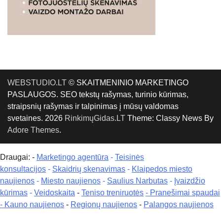
WEBSTUDIO.LT
© SKAITMENINIO MARKETINGO
PASLAUGOS. SEO tekstų rašymas, turinio kūrimas,
straipsnių rašymas ir talpinimas į mūsų valdomas
svetaines. 2026
RinkimųGidas.LT
Theme: Classy News By
Adore Themes
.
Draugai: -
Marketingo agentūra
-
Teisinės
konsultacijos
-
Skaidrių skenavimas
-
Klaipedos miesto
naujienos
-
Miesto naujienos
-
Saulius Narbutas
-
Įvaizdžio
kūrimas
-
Veidoskaita
-
Teniso treniruotės
- Pranešimai spaudai
-
Kauno naujienos
-
Regionų naujienos
-
Palangos naujienos