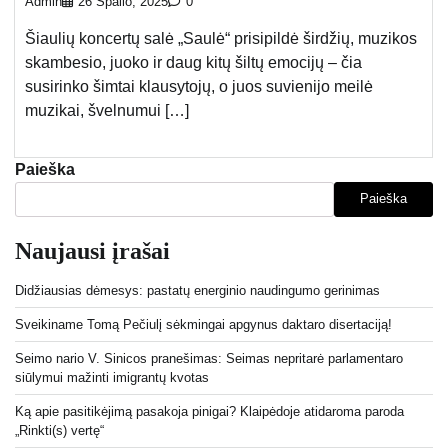
Admin
26 Spalio, 2025
0
Šiaulių koncertų salė „Saulė“ prisipildė širdžių, muzikos
skambesio, juoko ir daug kitų šiltų emocijų – čia
susirinko šimtai klausytojų, o juos suvienijo meilė
muzikai, švelnumui […]
Paieška
Paieška
Naujausi įrašai
Didžiausias dėmesys: pastatų energinio naudingumo gerinimas
Sveikiname Tomą Pečiulį sėkmingai apgynus daktaro disertaciją!
Seimo nario V. Sinicos pranešimas: Seimas nepritarė parlamentaro
siūlymui mažinti imigrantų kvotas
Ką apie pasitikėjimą pasakoja pinigai? Klaipėdoje atidaroma paroda
„Rinkti(s) vertę“