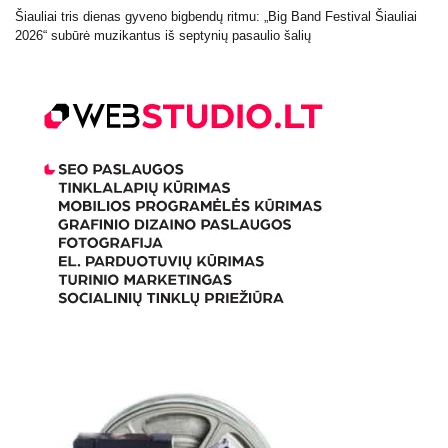
Šiauliai tris dienas gyveno bigbendų ritmu: „Big Band Festival Šiauliai
2026“ subūrė muzikantus iš septynių pasaulio šalių