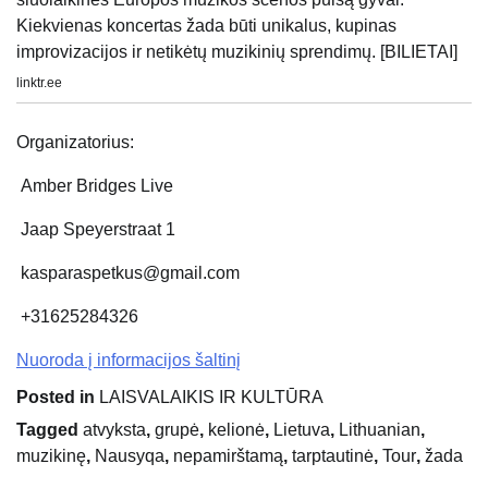
Kiekvienas koncertas žada būti unikalus, kupinas
improvizacijos ir netikėtų muzikinių sprendimų. [BILIETAI]
linktr.ee
Organizatorius:
Amber Bridges Live
Jaap Speyerstraat 1
kasparaspetkus@gmail.com
+31625284326
Nuoroda į informacijos šaltinį
Posted in
LAISVALAIKIS IR KULTŪRA
Tagged
atvyksta
,
grupė
,
kelionė
,
Lietuva
,
Lithuanian
,
muzikinę
,
Nausyqa
,
nepamirštamą
,
tarptautinė
,
Tour
,
žada