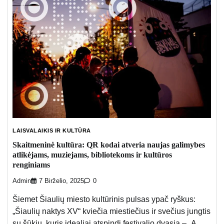
LAISVALAIKIS IR KULTŪRA
Skaitmeninė kultūra: QR kodai atveria naujas galimybes
atlikėjams, muziejams, bibliotekoms ir kultūros
renginiams
Admin
7 Birželio, 2025
0
Šiemet Šiaulių miesto kultūrinis pulsas ypač ryškus:
„Šiaulių naktys XV“ kviečia miestiečius ir svečius jungtis
su šūkiu, kuris idealiai atspindi festivalio dvasią – „A