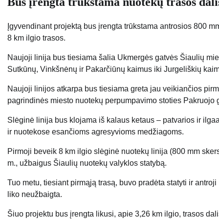
Bus įrengta trūkstama nuotekų trasos dali
Įgyvendinant projektą bus įrengta trūkstama antrosios 800 m
8 km ilgio trasos.
Naujoji linija bus tiesiama šalia Ukmergės gatvės Šiaulių miest
Sutkūnų, Vinkšnėnų ir Pakarčiūnų kaimus iki Jurgeliškių kaim
Naujoji linijos atkarpa bus tiesiama greta jau veikiančios pir
pagrindinės miesto nuotekų perpumpavimo stoties Pakruojo g
Slėginė linija bus klojama iš kalaus ketaus – patvarios ir i
ir nuotekose esančioms agresyvioms medžiagoms.
Pirmoji beveik 8 km ilgio slėginė nuotekų linija (800 mm sker
m., užbaigus Šiaulių nuotekų valyklos statybą.
Tuo metu, tiesiant pirmąją trasą, buvo pradėta statyti ir antroji
liko neužbaigta.
Šiuo projektu bus įrengta likusi, apie 3,26 km ilgio, trasos dali