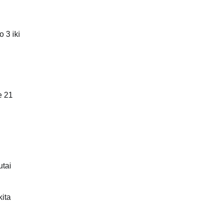
o 3 iki
e 21
utai
kita