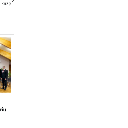
krizę
rių