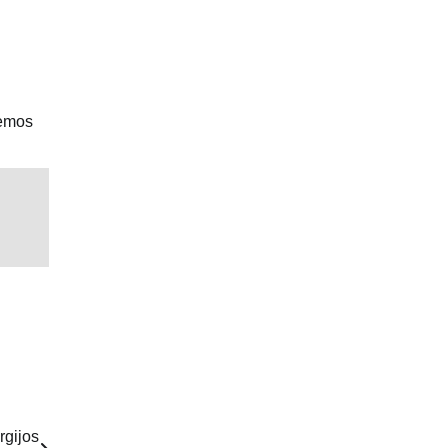
temos
rgijos