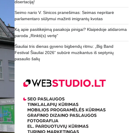
disertaciją!
Seimo nario V. Sinicos pranešimas: Seimas nepritarė
parlamentaro siūlymui mažinti imigrantų kvotas
Ką apie pasitikėjimą pasakoja pinigai? Klaipėdoje atidaroma
paroda „Rinkti(s) vertę“
Šiauliai tris dienas gyveno bigbendų ritmu: „Big Band
Festival Šiauliai 2026“ subūrė muzikantus iš septynių
pasaulio šalių