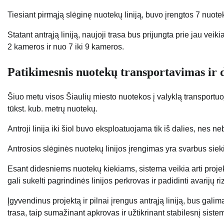
Tiesiant pirmąją slėginę nuotekų liniją, buvo įrengtos 7 nuot
Statant antrąją liniją, naujoji trasa bus prijungta prie jau vei
2 kameros ir nuo 7 iki 9 kameros.
Patikimesnis nuotekų transportavimas ir 
Šiuo metu visos Šiaulių miesto nuotekos į valyklą transportu
tūkst. kub. metrų nuotekų.
Antroji linija iki šiol buvo eksploatuojama tik iš dalies, nes n
Antrosios slėginės nuotekų linijos įrengimas yra svarbus sie
Esant didesniems nuotekų kiekiams, sistema veikia arti projekt
gali sukelti pagrindinės linijos perkrovas ir padidinti avarijų ri
Įgyvendinus projektą ir pilnai įrengus antrąją liniją, bus galim
trasa, taip sumažinant apkrovas ir užtikrinant stabilesnį sist