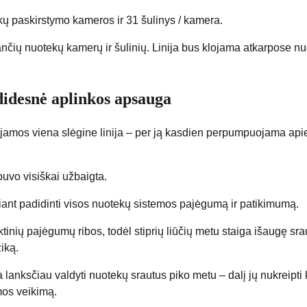
ekų paskirstymo kameros ir 31 šulinys / kamera.
kiančių nuotekų kamerų ir šulinių. Linija bus klojama atkarpose nu
didesnė aplinkos apsauga
ojamos viena slėgine linija – per ją kasdien perpumpuojama api
ebuvo visiškai užbaigta.
kiant padidinti visos nuotekų sistemos pajėgumą ir patikimumą.
inių pajėgumų ribos, todėl stiprių liūčių metu staiga išaugę sra
ziką.
a lanksčiau valdyti nuotekų srautus piko metu – dalį jų nukreipti 
emos veikimą.