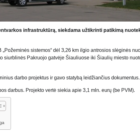
tvarkos infrastruktūrą, siekdama užtikrinti patikimą nuote
 „Požeminės sistemos“ dėl 3,26 km ilgio antrosios slėginės nu
 siurblinės Pakruojo gatvėje Šiauliuose iki Šiaulių miesto nuo
inius darbo projektus ir gavo statybą leidžiančius dokumentus.
bos darbus. Projekto vertė siekia apie 3,1 mln. eurų (be PVM).
uga