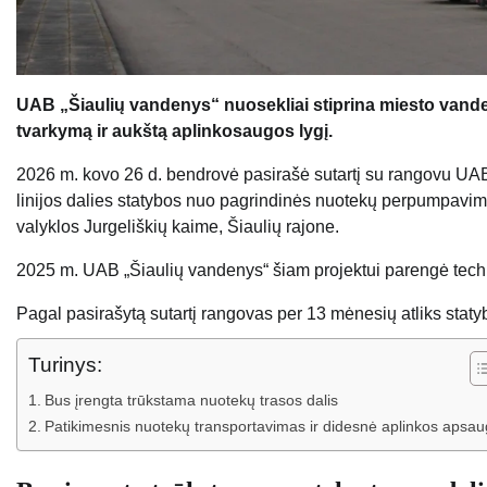
UAB „Šiaulių vandenys“ nuosekliai stiprina miesto vanden
tvarkymą ir aukštą aplinkosaugos lygį.
2026 m. kovo 26 d. bendrovė pasirašė sutartį su rangovu UAB
linijos dalies statybos nuo pagrindinės nuotekų perpumpavimo
valyklos Jurgeliškių kaime, Šiaulių rajone.
2025 m. UAB „Šiaulių vandenys“ šiam projektui parengė techn
Pagal pasirašytą sutartį rangovas per 13 mėnesių atliks staty
Turinys:
Bus įrengta trūkstama nuotekų trasos dalis
Patikimesnis nuotekų transportavimas ir didesnė aplinkos apsa