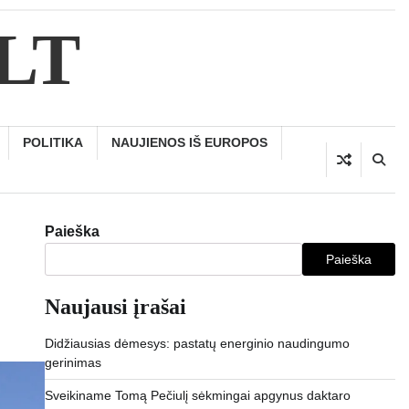
.LT
POLITIKA
NAUJIENOS IŠ EUROPOS
Paieška
Paieška
Naujausi įrašai
Didžiausias dėmesys: pastatų energinio naudingumo
gerinimas
Sveikiname Tomą Pečiulį sėkmingai apgynus daktaro