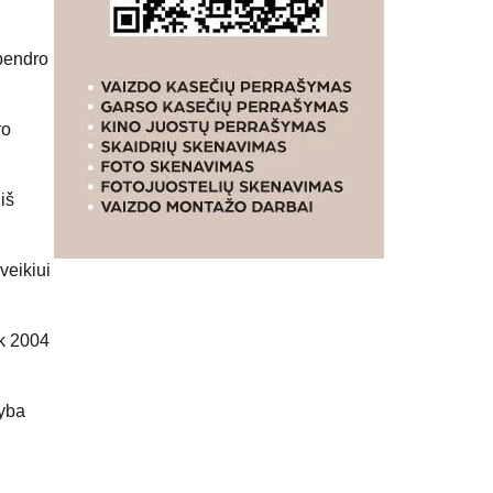
 bendro
ro
iš
veikiui
ik 2004
tyba