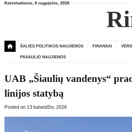
Skip
Ketvirtadienis, 6 rugpjūčio, 2026
Ri
to
content
ŠALIES POLITIKOS NAUJIENOS
FINANSAI
VER
PASAULIO NAUJIENOS
UAB „Šiaulių vandenys“ prade
linijos statybą
Posted on
13 balandžio, 2026