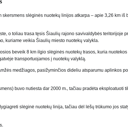
s
m skersmens slėginės nuotekų linijos atkarpa – apie 3,26 km iš
e, o toliau trasa tęsis Šiaulių rajono savivaldybės teritorijoje p
o, kuriame veikia Šiaulių miesto nuotekų valykla.
mosios beveik 8 km ilgio slėginės nuotekų trasos, kuria nuotekos 
atvėje transportuojamos į nuotekų valyklą.
lgaamžės medžiagos, pasižyminčios dideliu atsparumu aplinkos po
smens) buvo nutiesta dar 2000 m., tačiau pradėta eksploatuoti t
 lygiagreti slėginė nuotekų linija, tačiau dėl lėšų trūkumo jos sta
s.