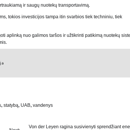
pertraukiamą ir saugų nuotekų transportavimą.
s, tokios investicijos tampa itin svarbios tiek techniniu, tiek
ti aplinką nuo galimos taršos ir užtikrinti patikimą nuotekų sis
mis.
ja
s
,
statybą
,
UAB
,
vandenys
Von der Leyen ragina susivienyti sprendžiant ene