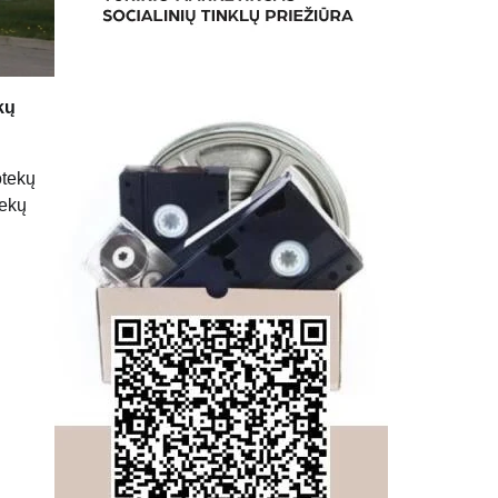
kų
otekų
tekų