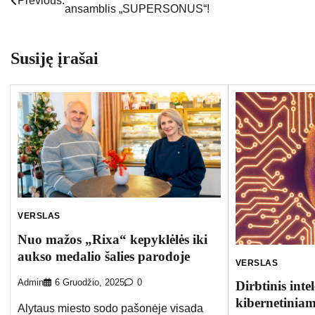
Previous:
ansamblis „SUPERSONUS“!
tarp
įrašų
Susiję įrašai
VERSLAS
Nuo mažos „Rixa“ kepyklėlės iki
aukso medalio šalies parodoje
VERSLAS
Admin
6 Gruodžio, 2025
0
Dirbtinis inte
kibernetinia
Alytaus miesto sodo pašonėje visada