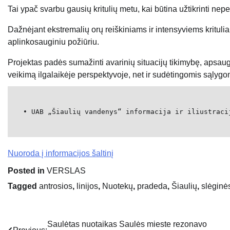
Tai ypač svarbu gausių kritulių metu, kai būtina užtikrinti ne
Dažnėjant ekstremalių orų reiškiniams ir intensyviems krituliam
aplinkosauginiu požiūriu.
Projektas padės sumažinti avarinių situacijų tikimybę, apsaugo
veikimą ilgalaikėje perspektyvoje, net ir sudėtingomis sąlygo
• UAB „Šiaulių vandenys“ informacija ir iliustraci
Nuoroda į informacijos šaltinį
Posted in
VERSLAS
Tagged
antrosios
,
linijos
,
Nuotekų
,
pradeda
,
Šiaulių
,
slėginė
Saulėtas nuotaikas Saulės mieste rezonavo
Navigacija