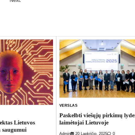
Next:
VERSLAS
Paskelbti viešųjų pirkimų lyde
laimėtojai Lietuvoje
lektas Lietuvos
m saugumui
Admin
20 Lapkričio, 2025
0