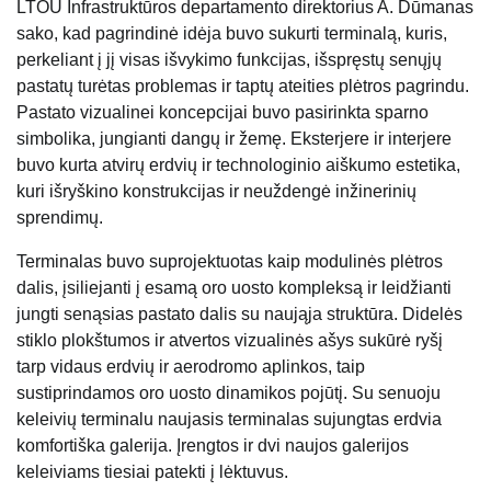
LTOU Infrastruktūros departamento direktorius A. Dūmanas
sako, kad pagrindinė idėja buvo sukurti terminalą, kuris,
perkeliant į jį visas išvykimo funkcijas, išspręstų senųjų
pastatų turėtas problemas ir taptų ateities plėtros pagrindu.
Pastato vizualinei koncepcijai buvo pasirinkta sparno
simbolika, jungianti dangų ir žemę. Eksterjere ir interjere
buvo kurta atvirų erdvių ir technologinio aiškumo estetika,
kuri išryškino konstrukcijas ir neuždengė inžinerinių
sprendimų.
Terminalas buvo suprojektuotas kaip modulinės plėtros
dalis, įsiliejanti į esamą oro uosto kompleksą ir leidžianti
jungti senąsias pastato dalis su naująja struktūra. Didelės
stiklo plokštumos ir atvertos vizualinės ašys sukūrė ryšį
tarp vidaus erdvių ir aerodromo aplinkos, taip
sustiprindamos oro uosto dinamikos pojūtį. Su senuoju
keleivių terminalu naujasis terminalas sujungtas erdvia
komfortiška galerija. Įrengtos ir dvi naujos galerijos
keleiviams tiesiai patekti į lėktuvus.