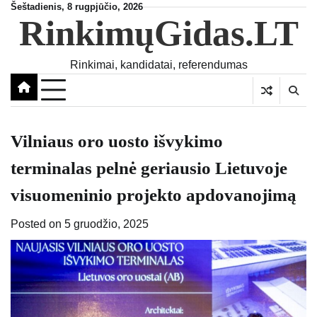
Skip
Šeštadienis, 8 rugpjūčio, 2026
RinkimųGidas.LT
to
content
Rinkimai, kandidatai, referendumas
Vilniaus oro uosto išvykimo
terminalas pelnė geriausio Lietuvoje
visuomeninio projekto apdovanojimą
Posted on
5 gruodžio, 2025