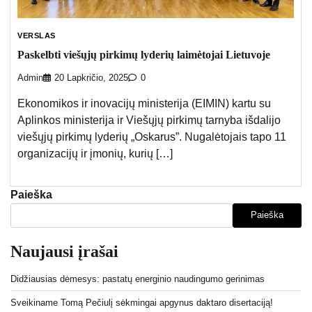
VERSLAS
Paskelbti viešųjų pirkimų lyderių laimėtojai Lietuvoje
Admin
20 Lapkričio, 2025
0
Ekonomikos ir inovacijų ministerija (EIMIN) kartu su
Aplinkos ministerija ir Viešųjų pirkimų tarnyba išdalijo
viešųjų pirkimų lyderių „Oskarus”. Nugalėtojais tapo 11
organizacijų ir įmonių, kurių […]
Paieška
Paieška
Naujausi įrašai
Didžiausias dėmesys: pastatų energinio naudingumo gerinimas
Sveikiname Tomą Pečiulį sėkmingai apgynus daktaro disertaciją!