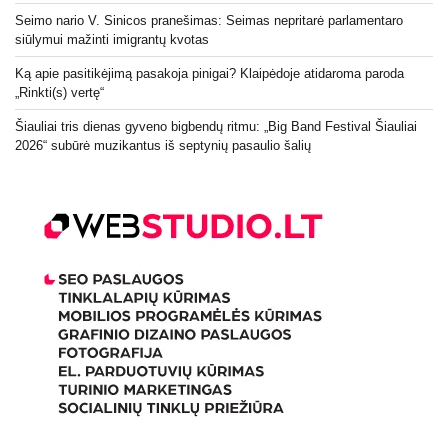
Seimo nario V. Sinicos pranešimas: Seimas nepritarė parlamentaro
siūlymui mažinti imigrantų kvotas
Ką apie pasitikėjimą pasakoja pinigai? Klaipėdoje atidaroma paroda
„Rinkti(s) vertę“
Šiauliai tris dienas gyveno bigbendų ritmu: „Big Band Festival Šiauliai
2026“ subūrė muzikantus iš septynių pasaulio šalių