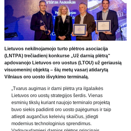
Lietuvos nekilnojamojo turto plėtros asociacija
(LNTPA) trečiadienį konkurse „Už darnią plėtrą“
apdovanojo Lietuvos oro uostus (LTOU) už geriausią
visuomeninį objektą – šių metų vasarį atidarytą
Vilniaus oro uosto išvykimo terminalą.
„Tvarus augimas ir darni plėtra yra ilgalaikės
Lietuvos oro uostų strategijos šerdis. Vienas
esminių tikslų kuriant naujojo terminalo projektą
buvo siekis padidinti oro uosto pajėgumus ir taip
atliepti augančius keleivių skaičius, įdiegti
modernius technologinius sprendimus.
Vadovaudamiesi darnios plėtros principais