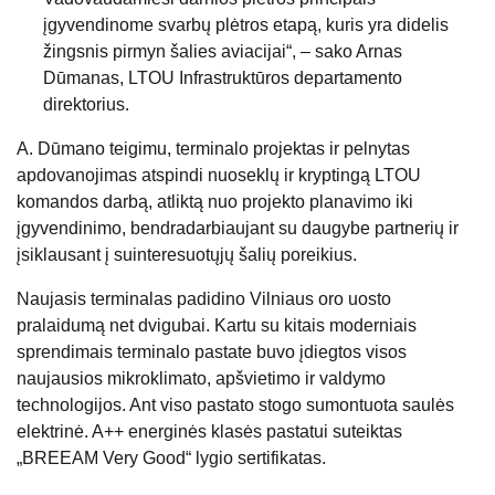
įgyvendinome svarbų plėtros etapą, kuris yra didelis
žingsnis pirmyn šalies aviacijai“, – sako Arnas
Dūmanas, LTOU Infrastruktūros departamento
direktorius.
A. Dūmano teigimu, terminalo projektas ir pelnytas
apdovanojimas atspindi nuoseklų ir kryptingą LTOU
komandos darbą, atliktą nuo projekto planavimo iki
įgyvendinimo, bendradarbiaujant su daugybe partnerių ir
įsiklausant į suinteresuotųjų šalių poreikius.
Naujasis terminalas padidino Vilniaus oro uosto
pralaidumą net dvigubai. Kartu su kitais moderniais
sprendimais terminalo pastate buvo įdiegtos visos
naujausios mikroklimato, apšvietimo ir valdymo
technologijos. Ant viso pastato stogo sumontuota saulės
elektrinė. A++ energinės klasės pastatui suteiktas
„BREEAM Very Good“ lygio sertifikatas.