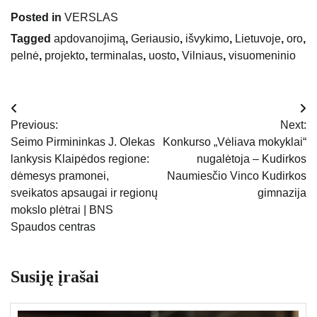
Posted in
VERSLAS
Tagged
apdovanojimą
,
Geriausio
,
išvykimo
,
Lietuvoje
,
oro
,
pelnė
,
projekto
,
terminalas
,
uosto
,
Vilniaus
,
visuomeninio
Navigacija
Previous:
Next:
tarp
Seimo Pirmininkas J. Olekas
Konkurso „Vėliava mokyklai“
lankysis Klaipėdos regione:
nugalėtoja – Kudirkos
įrašų
dėmesys pramonei,
Naumiesčio Vinco Kudirkos
sveikatos apsaugai ir regionų
gimnazija
mokslo plėtrai | BNS
Spaudos centras
Susiję įrašai