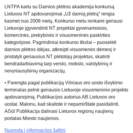
LNTPA kartu su Darnios plėtros akademija konkursą
Lietuvos NT apdovanojimai „Už darnią plėtrą“ rengia
kasmet nuo 2008 metų. Konkurso metu renkami geriausi
Lietuvoje įgyvendinti NT projektai gyvenamosios,
komercinės, prekybinės ir visuomeninės paskirties
kategorijose. Pagrindiniai konkurso tikslai – puoselėti
darnios plėtros idėjas, atkreipti visuomenės dėmesį ir
pristatyti geriausius NT plėtotojų projektus, skatinti
bendradarbiavimą tarp verslo, mokslo, valstybinių ir
nevyriausybinių organizacijų.
• Parengta pagal publikaciją Vilniaus oro uosto išvykimo
terminalas pelnė geriausio Lietuvoje visuomeninio projekto
apdovanojimą. Publikacijos autorius AB Lietuvos oro
uostai. Malonu, kad skaitote ir nepamirštate pasidalinti.
Ačiū! Publikacija dalinasi Lietuvos regionų naujienų
portalas Miesto naujienos.
Nuoroda į informacijos šaltinį