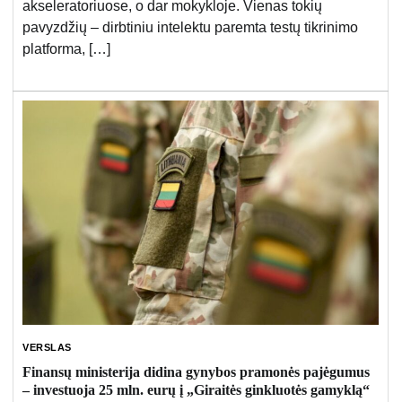
akseleratoriuose, o dar mokykloje. Vienas tokių
pavyzdžių – dirbtiniu intelektu paremta testų tikrinimo
platforma, […]
VERSLAS
Finansų ministerija didina gynybos pramonės pajėgumus
– investuoja 25 mln. eurų į „Giraitės ginkluotės gamyklą“