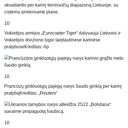
10
Vokietijos armijos „Eurocopter Tiger“ dalyvauja Lietuvos ir
Vokietijos diviziono lygio tarptautinėse karinėse
pratybose
Kreditas: Ap
10
Prancūzų ginkluotųjų pajėgų narys šaudo ginklą per karinį
pratybą
Kreditas: „Reuters“
10