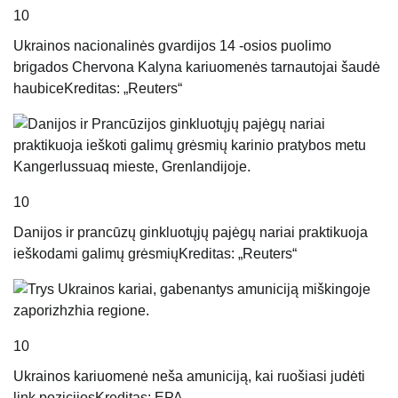
10
Ukrainos nacionalinės gvardijos 14 -osios puolimo
brigados Chervona Kalyna kariuomenės tarnautojai šaudė
haubice
Kreditas: „Reuters“
10
Danijos ir prancūzų ginkluotųjų pajėgų nariai praktikuoja
ieškodami galimų grėsmių
Kreditas: „Reuters“
10
Ukrainos kariuomenė neša amuniciją, kai ruošiasi judėti
link pozicijos
Kreditas: EPA