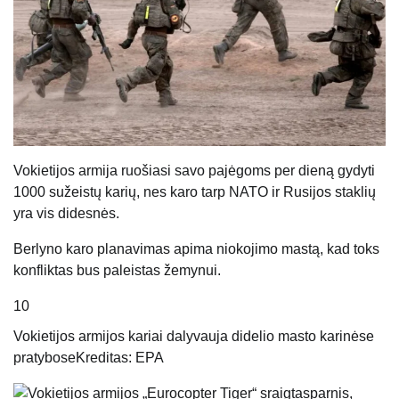
Vokietijos armija ruošiasi savo pajėgoms per dieną gydyti
1000 sužeistų karių, nes karo tarp NATO ir Rusijos staklių
yra vis didesnės.
Berlyno karo planavimas apima niokojimo mastą, kad toks
konfliktas bus paleistas žemynui.
10
Vokietijos armijos kariai dalyvauja didelio masto karinėse
pratybose
Kreditas: EPA