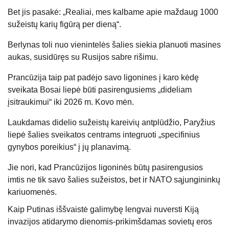
Bet jis pasakė: „Realiai, mes kalbame apie maždaug 1000
sužeistų karių figūrą per dieną“.
Berlynas toli nuo vienintelės šalies siekia planuoti masines
aukas, susidūręs su Rusijos sabre rišimu.
Prancūzija taip pat padėjo savo ligonines į karo kėdę
sveikata
Bosai liepė būti pasirengusiems „dideliam
įsitraukimui“ iki 2026 m. Kovo mėn.
Laukdamas didelio sužeistų kareivių antplūdžio, Paryžius
liepė šalies sveikatos centrams integruoti „specifinius
gynybos poreikius“ į jų planavimą.
Jie nori, kad Prancūzijos ligoninės būtų pasirengusios
imtis ne tik savo šalies sužeistos, bet ir NATO sąjungininkų
kariuomenės.
Kaip Putinas iššvaistė galimybę lengvai nuversti Kiją
invazijos atidarymo dienomis-prikimšdamas sovietų eros