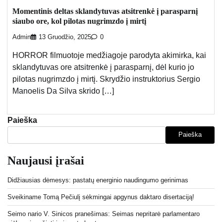
Momentinis deltas sklandytuvas atsitrenkė į parasparnį
siaubo ore, kol pilotas nugrimzdo į mirtį
Admin
13 Gruodžio, 2025
0
HORROR filmuotoje medžiagoje parodyta akimirka, kai
sklandytuvas ore atsitrenkė į parasparnį, dėl kurio jo
pilotas nugrimzdo į mirtį. Skrydžio instruktorius Sergio
Manoelis Da Silva skrido […]
Paieška
Paieška
Naujausi įrašai
Didžiausias dėmesys: pastatų energinio naudingumo gerinimas
Sveikiname Tomą Pečiulį sėkmingai apgynus daktaro disertaciją!
Seimo nario V. Sinicos pranešimas: Seimas nepritarė parlamentaro