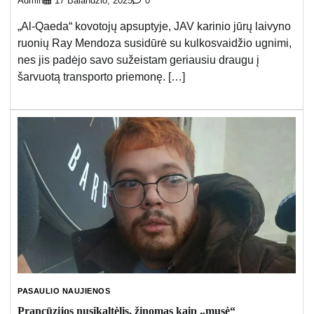
Admin
17 Balandžio, 2025
0
„Al-Qaeda“ kovotojų apsuptyje, JAV karinio jūrų laivyno
ruonių Ray Mendoza susidūrė su kulkosvaidžio ugnimi,
nes jis padėjo savo sužeistam geriausiu draugu į
šarvuotą transporto priemonę. […]
PASAULIO NAUJIENOS
Prancūzijos nusikaltėlis, žinomas kaip „musė“