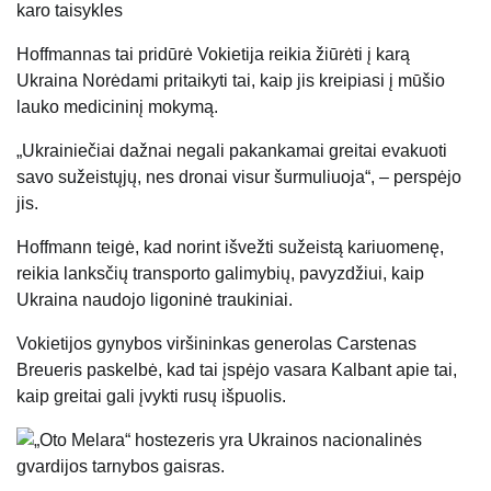
karo taisykles
Hoffmannas tai pridūrė
Vokietija
reikia žiūrėti į karą
Ukraina
Norėdami pritaikyti tai, kaip jis kreipiasi į mūšio
lauko medicininį mokymą.
„Ukrainiečiai dažnai negali pakankamai greitai evakuoti
savo sužeistųjų, nes dronai visur šurmuliuoja“, – perspėjo
jis.
Hoffmann teigė, kad norint išvežti sužeistą kariuomenę,
reikia lanksčių transporto galimybių, pavyzdžiui, kaip
Ukraina naudojo
ligoninė
traukiniai.
Vokietijos gynybos viršininkas generolas Carstenas
Breueris paskelbė, kad tai įspėjo
vasara
Kalbant apie tai,
kaip greitai gali įvykti rusų išpuolis.