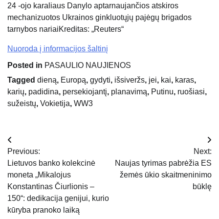
24 -ojo karaliaus Danylo aptarnaujančios atskiros
mechanizuotos Ukrainos ginkluotųjų pajėgų brigados
tarnybos nariai
Kreditas: „Reuters“
Nuoroda į informacijos šaltinį
Posted in
PASAULIO NAUJIENOS
Tagged
dieną
,
Europą
,
gydyti
,
išsiveržs
,
jei
,
kai
,
karas
,
karių
,
padidina
,
persekiojantį
,
planavimą
,
Putinu
,
ruošiasi
,
sužeistų
,
Vokietija
,
WW3
Navigacija
Previous:
Next:
tarp
Lietuvos banko kolekcinė
Naujas tyrimas pabrėžia ES
moneta „Mikalojus
žemės ūkio skaitmeninimo
įrašų
Konstantinas Čiurlionis –
būklę
150“: dedikacija genijui, kurio
kūryba pranoko laiką