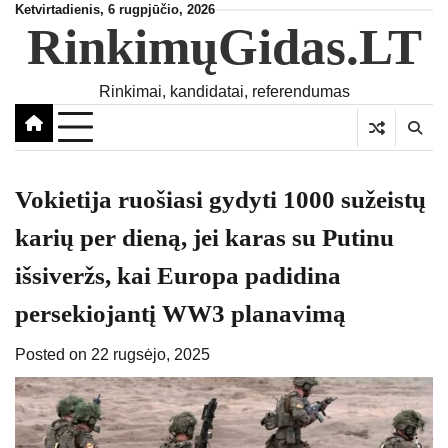
Skip
Ketvirtadienis, 6 rugpjūčio, 2026
RinkimųGidas.LT
to
content
Rinkimai, kandidatai, referendumas
Vokietija ruošiasi gydyti 1000 sužeistų
karių per dieną, jei karas su Putinu
išsiveržs, kai Europa padidina
persekiojantį WW3 planavimą
Posted on
22 rugsėjo, 2025