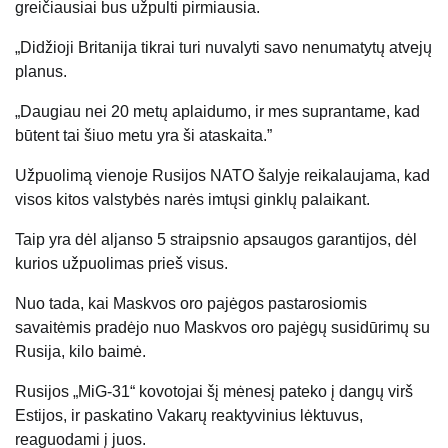
greičiausiai bus užpulti pirmiausia.
„Didžioji Britanija tikrai turi nuvalyti savo nenumatytų atvejų
planus.
„Daugiau nei 20 metų aplaidumo, ir mes suprantame, kad
būtent tai šiuo metu yra ši ataskaita.”
Užpuolimą vienoje Rusijos NATO šalyje reikalaujama, kad
visos kitos valstybės narės imtųsi ginklų palaikant.
Taip yra dėl aljanso 5 straipsnio apsaugos garantijos, dėl
kurios užpuolimas prieš visus.
Nuo tada, kai Maskvos oro pajėgos pastarosiomis
savaitėmis pradėjo nuo Maskvos oro pajėgų susidūrimų su
Rusija, kilo baimė.
Rusijos „MiG-31“ kovotojai šį mėnesį pateko į dangų virš
Estijos, ir paskatino Vakarų reaktyvinius lėktuvus,
reaguodami į juos.