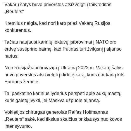
Vakarų šalys buvo priverstos atsižvelgti į tai
Kreditas:
„Reuters“
Kremlius neigia, kad nori karo prieš Vakarų Rusijos
konkurentus.
Tačiau naujausi karinių lėktuvų įsibrovimai į NATO oro
erdvę sustiprino baimę, kad Putinas turi žvilgsnį į aljanso
narius.
Nuo
Rusija
Žiauri invazija į Ukrainą 2022 m. Vakarų šalys
buvo priverstos atsižvelgti į didelę karą, kuris dar kartą kils
Europos žemėje.
Tai paskatino karinius lyderius perspėti apie aukų mastą,
kuris galėtų įvykti, jei Maskva užpuolė aljansą.
Vokietijos chirurgas generolas Ralfas Hoffmannas
„Reuters“ sakė, kad tikslus skaičius priklausys nuo kovos
intensyvumo.