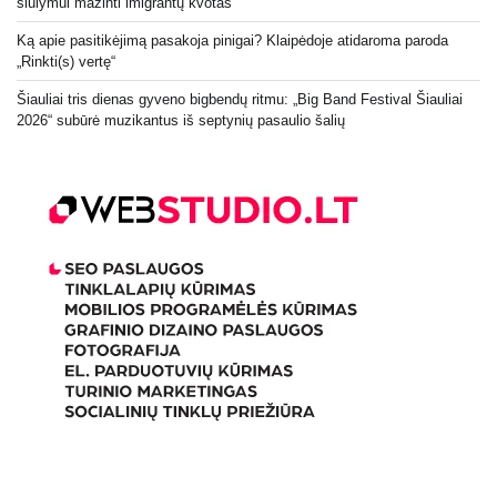
siūlymui mažinti imigrantų kvotas
Ką apie pasitikėjimą pasakoja pinigai? Klaipėdoje atidaroma paroda
„Rinkti(s) vertę“
Šiauliai tris dienas gyveno bigbendų ritmu: „Big Band Festival Šiauliai
2026“ subūrė muzikantus iš septynių pasaulio šalių