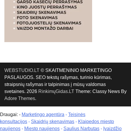
WEBSTUDIO.LT
© SKAITMENINIO MARKETINGO
PASLAUGOS. SEO tekstų rašymas, turinio kūrimas,
straipsnių rašymas ir talpinimas į mūsų valdomas
svetaines. 2026
RinkimųGidas.LT
Theme: Classy News By
Adore Themes
.
Draugai: -
Marketingo agentūra
-
Teisinės
konsultacijos
-
Skaidrių skenavimas
-
Klaipedos miesto
naujienos
-
Miesto naujienos
-
Saulius Narbutas
-
Įvaizdžio