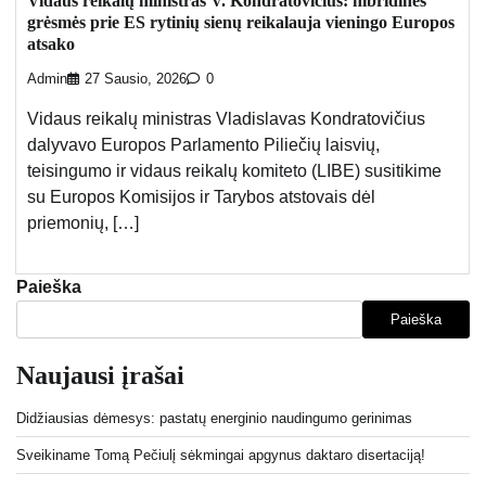
Vidaus reikalų ministras V. Kondratovičius: hibridinės
grėsmės prie ES rytinių sienų reikalauja vieningo Europos
atsako
Admin
27 Sausio, 2026
0
Vidaus reikalų ministras Vladislavas Kondratovičius
dalyvavo Europos Parlamento Piliečių laisvių,
teisingumo ir vidaus reikalų komiteto (LIBE) susitikime
su Europos Komisijos ir Tarybos atstovais dėl
priemonių, […]
Paieška
Paieška
Naujausi įrašai
Didžiausias dėmesys: pastatų energinio naudingumo gerinimas
Sveikiname Tomą Pečiulį sėkmingai apgynus daktaro disertaciją!