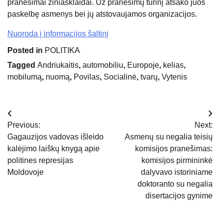
pranešimai žiniasklaidai. Už pranešimų turinį atsako juos
paskelbę asmenys bei jų atstovaujamos organizacijos.
Nuoroda į informacijos šaltinį
Posted in
POLITIKA
Tagged
Andriukaitis
,
automobiliu
,
Europoje
,
kelias
,
mobilumą
,
nuomą
,
Povilas
,
Socialinė
,
tvarų
,
Vytenis
Navigacija
Previous:
Next:
tarp
Gagauzijos vadovas išleido
Asmenų su negalia teisių
kalėjimo laiškų knygą apie
komisijos pranešimas:
įrašų
politines represijas
komisijos pirmininkė
Moldovoje
dalyvavo istoriniame
doktoranto su negalia
disertacijos gynime