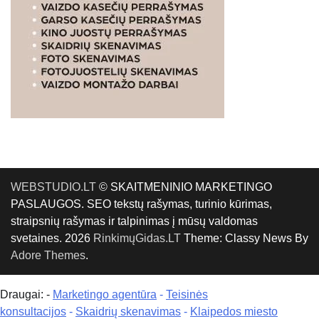
WEBSTUDIO.LT
© SKAITMENINIO MARKETINGO
PASLAUGOS. SEO tekstų rašymas, turinio kūrimas,
straipsnių rašymas ir talpinimas į mūsų valdomas
svetaines. 2026
RinkimųGidas.LT
Theme: Classy News By
Adore Themes
.
Draugai: -
Marketingo agentūra
-
Teisinės
konsultacijos
-
Skaidrių skenavimas
-
Klaipedos miesto