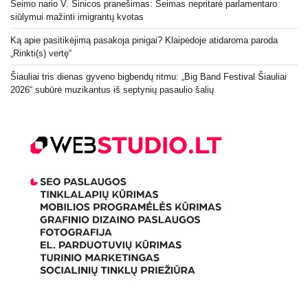
Seimo nario V. Sinicos pranešimas: Seimas nepritarė parlamentaro
siūlymui mažinti imigrantų kvotas
Ką apie pasitikėjimą pasakoja pinigai? Klaipėdoje atidaroma paroda
„Rinkti(s) vertę“
Šiauliai tris dienas gyveno bigbendų ritmu: „Big Band Festival Šiauliai
2026“ subūrė muzikantus iš septynių pasaulio šalių