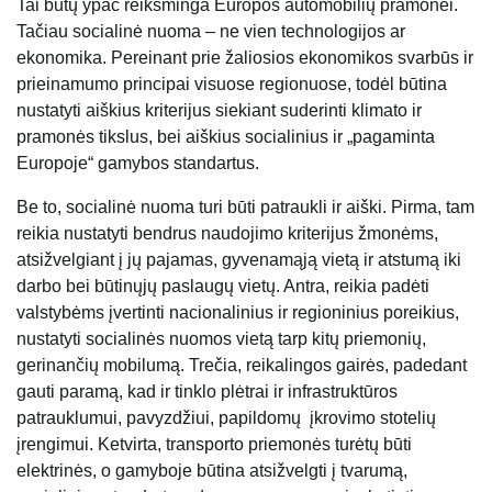
Tai būtų ypač reikšminga Europos automobilių pramonei.
Tačiau socialinė nuoma – ne vien technologijos ar
ekonomika. Pereinant prie žaliosios ekonomikos svarbūs ir
prieinamumo principai visuose regionuose, todėl būtina
nustatyti aiškius kriterijus siekiant suderinti klimato ir
pramonės tikslus, bei aiškius socialinius ir „pagaminta
Europoje“ gamybos standartus.
Be to, socialinė nuoma turi būti patraukli ir aiški. Pirma, tam
reikia nustatyti bendrus naudojimo kriterijus žmonėms,
atsižvelgiant į jų pajamas, gyvenamąją vietą ir atstumą iki
darbo bei būtinųjų paslaugų vietų. Antra, reikia padėti
valstybėms įvertinti nacionalinius ir regioninius poreikius,
nustatyti socialinės nuomos vietą tarp kitų priemonių,
gerinančių mobilumą. Trečia, reikalingos gairės, padedant
gauti paramą, kad ir tinklo plėtrai ir infrastruktūros
patrauklumui, pavyzdžiui, papildomų įkrovimo stotelių
įrengimui. Ketvirta, transporto priemonės turėtų būti
elektrinės, o gamyboje būtina atsižvelgti į tvarumą,