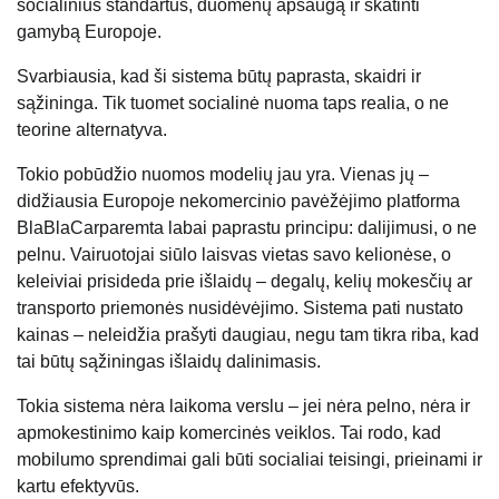
socialinius standartus, duomenų apsaugą ir skatinti
gamybą Europoje.
Svarbiausia, kad ši sistema būtų paprasta, skaidri ir
sąžininga. Tik tuomet socialinė nuoma taps realia, o ne
teorine alternatyva.
Tokio pobūdžio nuomos modelių jau yra. Vienas jų –
didžiausia Europoje nekomercinio pavėžėjimo platforma
BlaBlaCar
paremta labai paprastu principu: dalijimusi, o ne
pelnu. Vairuotojai siūlo laisvas vietas savo kelionėse, o
keleiviai prisideda prie išlaidų – degalų, kelių mokesčių ar
transporto priemonės nusidėvėjimo. Sistema pati nustato
kainas – neleidžia prašyti daugiau, negu tam tikra riba, kad
tai būtų sąžiningas išlaidų dalinimasis.
Tokia sistema nėra laikoma verslu – jei nėra pelno, nėra ir
apmokestinimo kaip komercinės veiklos. Tai rodo, kad
mobilumo sprendimai gali būti socialiai teisingi, prieinami ir
kartu efektyvūs.