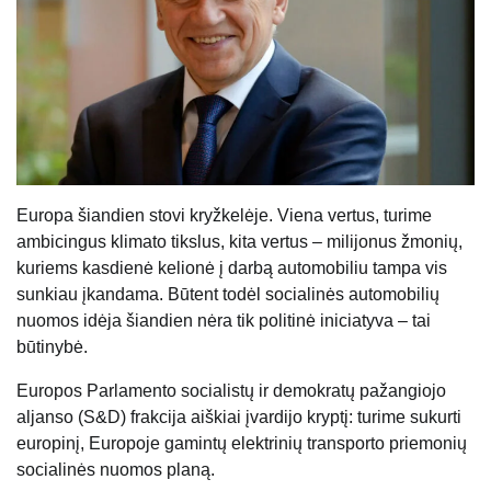
Europa šiandien stovi kryžkelėje. Viena vertus, turime
ambicingus klimato tikslus, kita vertus – milijonus žmonių,
kuriems kasdienė kelionė į darbą automobiliu tampa vis
sunkiau įkandama. Būtent todėl socialinės automobilių
nuomos idėja šiandien nėra tik politinė iniciatyva – tai
būtinybė.
Europos Parlamento socialistų ir demokratų pažangiojo
aljanso (S&D) frakcija aiškiai įvardijo kryptį: turime sukurti
europinį, Europoje gamintų elektrinių transporto priemonių
socialinės nuomos planą.