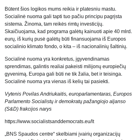
Būtent šios logikos mums reikia ir platesniu mastu.
Socialinė nuoma gali tapti tuo pačiu principu pagrįsta
sistema. Žinoma, tam reikės rimtų investicijų.
Skaičiuojama, kad programa galėtų kainuoti apie 40 mlrd.
eurų, iš kurių pusė galėtų būti finansuojama iš Europos
socialinio klimato fondo, o kita – iš nacionalinių šaltinių.
Socialinė nuoma yra konkretus, įgyvendinamas
sprendimas, galintis realiai pakeisti milijonų europiečių
gyvenimą. Europa gali būti ne tik žalia, bet ir teisinga.
Socialinė nuoma yra vienas iš kelių tai pasiekti.
Vytenis Povilas Andriukaitis, europarlamentaras, Europos
Parlamento Socialistų ir demokratų pažangiojo aljanso
(S&D) frakcijos narys
https://www.socialistsanddemocrats.eu/lt
„BNS Spaudos centre“ skelbiami įvairių organizacijų