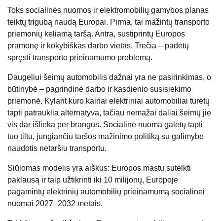
Toks socialinės nuomos ir elektromobilių gamybos planas
teiktų trigubą naudą Europai. Pirma, tai mažintų transporto
priemonių keliamą taršą. Antra, sustiprintų Europos
pramonę ir kokybiškas darbo vietas. Trečia – padėtų
spręsti transporto prieinamumo problemą.
Daugeliui šeimų automobilis dažnai yra ne pasirinkimas, o
būtinybė – pagrindinė darbo ir kasdienio susisiekimo
priemonė. Kylant kuro kainai elektriniai automobiliai turėtų
tapti patrauklia alternatyva, tačiau nemažai daliai šeimų jie
vis dar išlieka per brangūs. Socialinė nuoma galėtų tapti
tuo tiltu, jungiančiu taršos mažinimo politiką su galimybe
naudotis netaršiu transportu.
Siūlomas modelis yra aiškus: Europos mastu sutelkti
paklausą ir taip užtikrinti iki 10 milijonų, Europoje
pagamintų elektrinių automobilių prieinamumą socialinei
nuomai 2027–2032 metais.