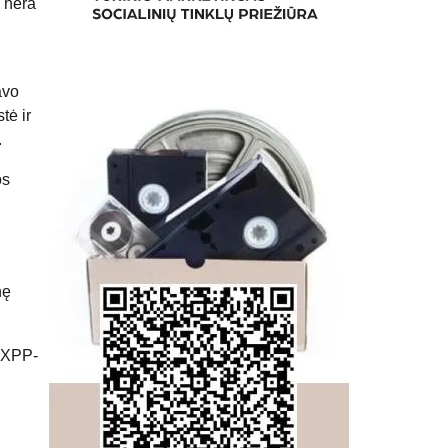
 nėra
avo
tė ir
.
os
nę
XPP-