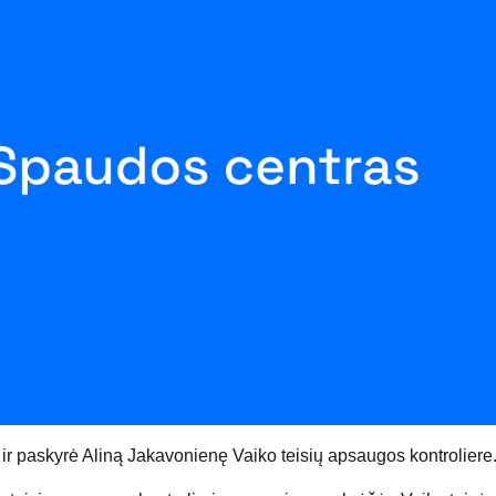
ir paskyrė Aliną Jakavonienę Vaiko teisių apsaugos kontroliere