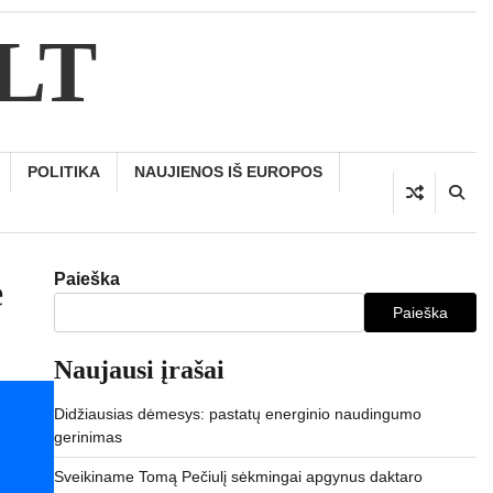
.LT
POLITIKA
NAUJIENOS IŠ EUROPOS
Paieška
e
Paieška
Naujausi įrašai
Didžiausias dėmesys: pastatų energinio naudingumo
gerinimas
Sveikiname Tomą Pečiulį sėkmingai apgynus daktaro