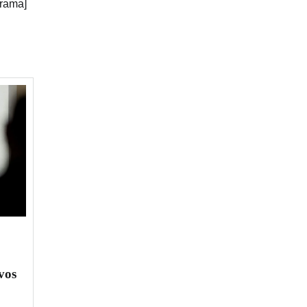
grama]
vos