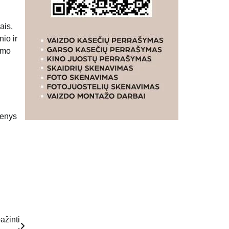
ais,
nio ir
amo
menys
ažinti