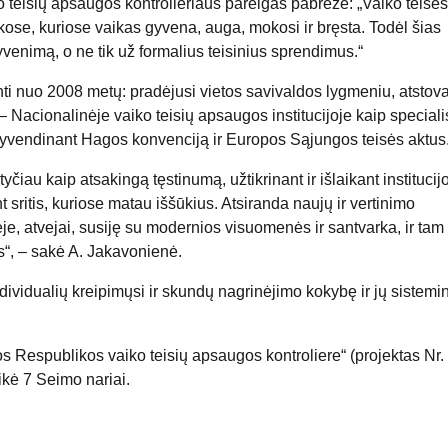
 teisių apsaugos kontrolieriaus pareigas pabrėžė: „Vaiko teisės
inkose, kuriose vaikas gyvena, auga, mokosi ir bręsta. Todėl šias
enimą, o ne tik už formalius teisinius sprendimus.“
nti nuo 2008 metų: pradėjusi vietos savivaldos lygmeniu, atstov
 Nacionalinėje vaiko teisių apsaugos institucijoje kaip specialis
u įgyvendinant Hagos konvenciją ir Europos Sąjungos teisės aktus
au kaip atsakingą tęstinumą, užtikrinant ir išlaikant institucij
 sritis, kuriose matau iššūkius. Atsiranda naujų ir vertinimo
e, atvejai, susiję su modernios visuomenės ir santvarka, ir tam
os“, – sakė A. Jakavonienė.
dividualių kreipimųsi ir skundų nagrinėjimo kokybę ir jų sistemi
 Respublikos vaiko teisių apsaugos kontroliere“ (projektas Nr.
ikė 7 Seimo nariai.