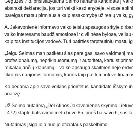
Gegužės 7 d. prisistatydama Seimo nariams kandidatė į Vaiko
abstrakti deklaracija, jos turi veikti kasdienybėje, visose apl
pareigas matau pirmiausia kaip atsakomybę už realų vaikų gyv
A. Jakavonienė informavo vaiko teisių apsaugos srityje dirba
vaiko interesams baudžiamosiose ir civilinėse bylose, vėliau –
kaip tos institucijos vadovė. Turi patirties tarptautiniu mast
„Jeigu Seimas man patikėtų šias pareigas, savo vaidmenį matyči
profesionalumą, nepriklausomumą ir autoritetą, kartu stiprinant
reikalaujančių klausimų – vaiko apsauga skaitmeninėje erdvėj
tikromis naujomis formomis, kurios taip pat turi būti vertinam
Kalbėdama apie savo veiklos prioritetus, kandidatė išskyrė in
analizę.
Už Seimo nutarimą „Dėl Alinos Jakavonienės skyrimo Lietuvos
1472
) slapto balsavimo metu buvo 85, prieš balsavo 6, susila
Nutarimas įsigalioja nuo jo oficialaus paskelbimo.