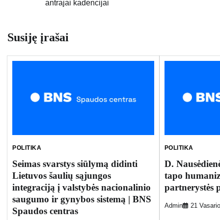
antrajai kadencijai
tarp
įrašų
Susiję įrašai
POLITIKA
POLITIKA
Seimas svarstys siūlymą didinti
D. Nausėdienė
Lietuvos šaulių sąjungos
tapo humaniz
integraciją į valstybės nacionalinio
partnerystės 
saugumo ir gynybos sistemą | BNS
Admin
21 Vasari
Spaudos centras