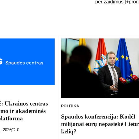
per žaidimus [+pro
: Ukrainos centras
POLITIKA
mo ir akademinės
Spaudos konferencija: Kodėl
platforma
milijonai eurų nepasiekė Lietu
o, 2026
0
kelių?