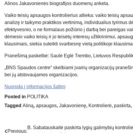
Alinos Jakavonienės biografijos duomenų anketa
.
Vaiko teisių apsaugos kontrolierius atlieka: vaiko teisių apsa
analizę ir taikymo praktikos vertinimą, individualius tyrimus dė
efektyvesnio, o ne formalaus požiūrio į darbą bei pareigas v
dėmesio vaiko teisių ir jo teisėtų interesų užtikrinimui, apsauga
klausimais, siekia suteikti svarbesnę vietą politikoje klausim
Pranešimą paskelbė: Saulė Eglė Trembo, Lietuvos Respublik
„BNS Spaudos centre“ skelbiami įvairių organizacijų praneši
bei jų atstovaujamos organizacijos.
Nuoroda į informacijos šaltinį
Posted in
POLITIKA
Tagged
Aliną
,
apsaugos
,
Jakavonienę
,
Kontrolierė
,
paskirta
,
B. Sabatauskaitė paskirta lygių galimybių kontroli
Navigacija
Previous: