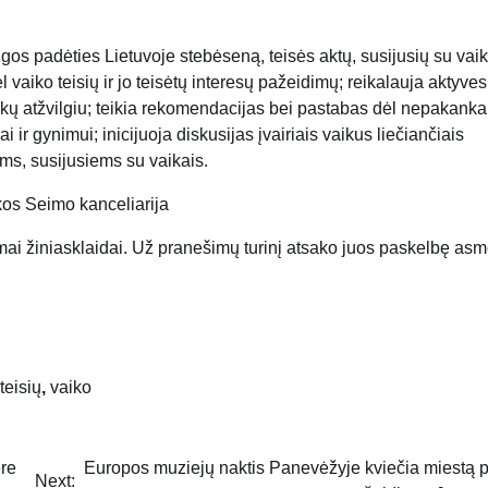
ugos padėties Lietuvoje stebėseną, teisės aktų, susijusių su vaik
l vaiko teisių ir jo teisėtų interesų pažeidimų; reikalauja aktyves
aikų atžvilgiu; teikia rekomendacijas bei pastabas dėl nepakank
i ir gynimui; inicijuoja diskusijas įvairiais vaikus liečiančiais
ams, susijusiems su vaikais.
os Seimo kanceliarija
mai žiniasklaidai. Už pranešimų turinį atsako juos paskelbę as
teisių
,
vaiko
ere
Europos muziejų naktis Panevėžyje kviečia miestą p
Next: