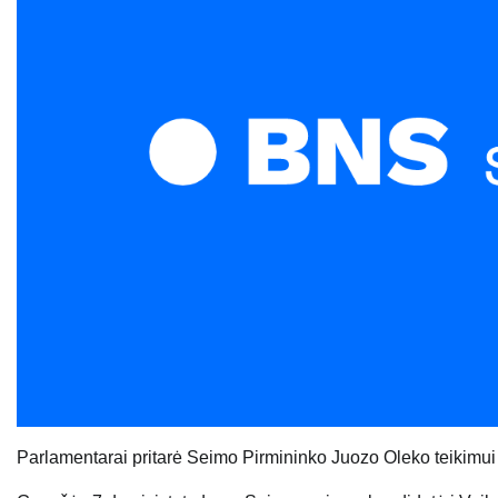
Parlamentarai pritarė Seimo Pirmininko Juozo Oleko teikimui 