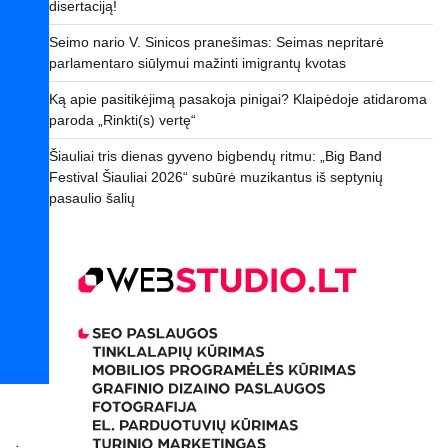
disertaciją!
Seimo nario V. Sinicos pranešimas: Seimas nepritarė
parlamentaro siūlymui mažinti imigrantų kvotas
Ką apie pasitikėjimą pasakoja pinigai? Klaipėdoje atidaroma
paroda „Rinkti(s) vertę“
Šiauliai tris dienas gyveno bigbendų ritmu: „Big Band
Festival Šiauliai 2026“ subūrė muzikantus iš septynių
pasaulio šalių
.