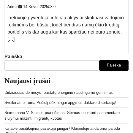
Admin
14 Kovo, 2025
0
Lietuvoje gyventojai ir toliau aktyviai skolinasi vartojimo
reikmėms bei būstui, todėl bendras namų ūkio kreditų
portfelis vis dar auga kur kas sparčiau nei euro zonoje.
[…]
Paieška
Paieška
Naujausi įrašai
Didžiausias dėmesys: pastatų energinio naudingumo gerinimas
Sveikiname Tomą Pečiulį sėkmingai apgynus daktaro disertaciją!
Seimo nario V. Sinicos pranešimas: Seimas nepritarė parlamentaro
siūlymui mažinti imigrantų kvotas
Ką apie pasitikėjimą pasakoja pinigai? Klaipėdoje atidaroma paroda