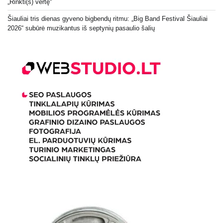
„Rinkti(s) vertę“
Šiauliai tris dienas gyveno bigbendų ritmu: „Big Band Festival Šiauliai
2026“ subūrė muzikantus iš septynių pasaulio šalių