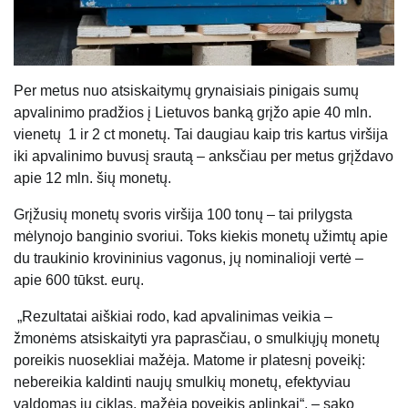
Per metus nuo atsiskaitymų grynaisiais pinigais sumų
apvalinimo pradžios į Lietuvos banką grįžo apie 40 mln.
vienetų 1 ir 2 ct monetų. Tai daugiau kaip tris kartus viršija
iki apvalinimo buvusį srautą – anksčiau per metus grįždavo
apie 12 mln. šių monetų.
Grįžusių monetų svoris viršija 100 tonų – tai prilygsta
mėlynojo banginio svoriui. Toks kiekis monetų užimtų apie
du traukinio krovininius vagonus, jų nominalioji vertė –
apie 600 tūkst. eurų.
„Rezultatai aiškiai rodo, kad apvalinimas veikia –
žmonėms atsiskaityti yra paprasčiau, o smulkiųjų monetų
poreikis nuosekliai mažėja. Matome ir platesnį poveikį:
nebereikia kaldinti naujų smulkių monetų, efektyviau
valdomas jų ciklas, mažėja poveikis aplinkai“, – sako