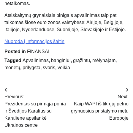
netaikomas.
Atsiskaitymų grynaisiais pinigais apvalinimas taip pat
taikomas šiose euro zonos valstybėse: Airijoje, Belgijoje,
Italijoje, Nyderlanduose, Suomijoje, Slovakijoje ir Estijoje.
Nuoroda į informacijos šaltinį
Posted in
FINANSAI
Tagged
Apvalinimas
,
banginiui
,
grąžintų
,
mėlynajam
,
monetų
,
prilygsta
,
svoris
,
veikia
Navigacija
Previous:
Next:
tarp
Prezidentas su pirmąja ponia
Kaip WAPI iš tikrųjų pelno
ir Švedijos Karalius su
grynuosius pristatymo metu
įrašų
Karaliene apsilankė
Europoje
Ukrainos centre