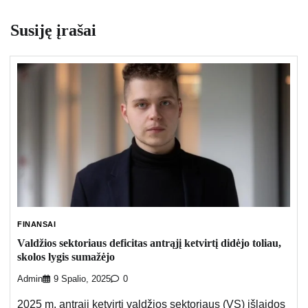
Susiję įrašai
FINANSAI
Valdžios sektoriaus deficitas antrąjį ketvirtį didėjo toliau,
skolos lygis sumažėjo
Admin
9 Spalio, 2025
0
2025 m. antrąjį ketvirtį valdžios sektoriaus (VS) išlaidos