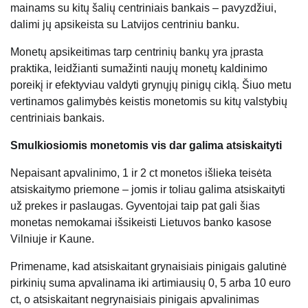
mainams su kitų šalių centriniais bankais – pavyzdžiui,
dalimi jų apsikeista su Latvijos centriniu banku.
Monetų apsikeitimas tarp centrinių bankų yra įprasta
praktika, leidžianti sumažinti naujų monetų kaldinimo
poreikį ir efektyviau valdyti grynųjų pinigų ciklą. Šiuo metu
vertinamos galimybės keistis monetomis su kitų valstybių
centriniais bankais.
Smulkiosiomis monetomis vis dar galima atsiskaityti
Nepaisant apvalinimo, 1 ir 2 ct monetos išlieka teisėta
atsiskaitymo priemone – jomis ir toliau galima atsiskaityti
už prekes ir paslaugas. Gyventojai taip pat gali šias
monetas nemokamai išsikeisti Lietuvos banko kasose
Vilniuje ir Kaune.
Primename, kad atsiskaitant grynaisiais pinigais galutinė
pirkinių suma apvalinama iki artimiausių 0, 5 arba 10 euro
ct, o atsiskaitant negrynaisiais pinigais apvalinimas