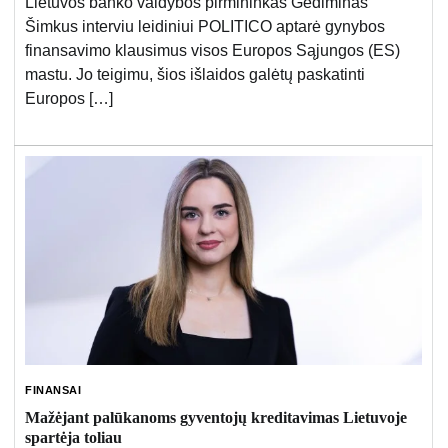
Lietuvos banko valdybos pirmininkas Gediminas
Šimkus interviu leidiniui POLITICO aptarė gynybos
finansavimo klausimus visos Europos Sąjungos (ES)
mastu. Jo teigimu, šios išlaidos galėtų paskatinti
Europos […]
FINANSAI
Mažėjant palūkanoms gyventojų kreditavimas Lietuvoje
spartėja toliau