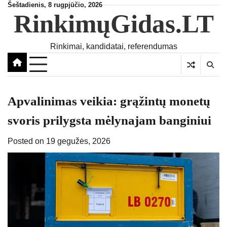
Skip
Šeštadienis, 8 rugpjūčio, 2026
RinkimųGidas.LT
to
content
Rinkimai, kandidatai, referendumas
Apvalinimas veikia: grąžintų monetų
svoris prilygsta mėlynajam banginiui
Posted on
19 gegužės, 2026