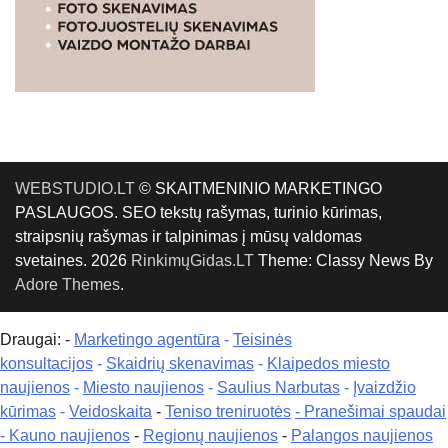
WEBSTUDIO.LT
© SKAITMENINIO MARKETINGO
PASLAUGOS. SEO tekstų rašymas, turinio kūrimas,
straipsnių rašymas ir talpinimas į mūsų valdomas
svetaines. 2026
RinkimųGidas.LT
Theme: Classy News By
Adore Themes
.
Draugai: -
Marketingo agentūra
-
Teisinės
konsultacijos
-
Skaidrių skenavimas
-
Klaipedos miesto
naujienos
-
Miesto naujienos
-
Saulius Narbutas
-
Įvaizdžio
kūrimas
-
Veidoskaita
-
Teniso treniruotės
- Pranešimai spaudai
-
Kauno naujienos
-
Regionų naujienos
-
Palangos naujienos