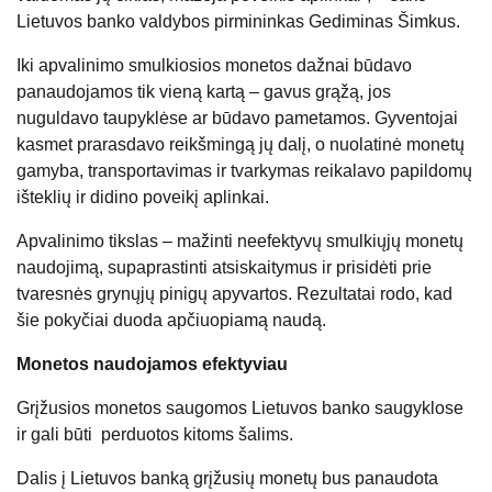
Lietuvos banko valdybos pirmininkas Gediminas Šimkus.
Iki apvalinimo smulkiosios monetos dažnai būdavo
panaudojamos tik vieną kartą – gavus grąžą, jos
nuguldavo taupyklėse ar būdavo pametamos. Gyventojai
kasmet prarasdavo reikšmingą jų dalį, o nuolatinė monetų
gamyba, transportavimas ir tvarkymas reikalavo papildomų
išteklių ir didino poveikį aplinkai.
Apvalinimo tikslas – mažinti neefektyvų smulkiųjų monetų
naudojimą, supaprastinti atsiskaitymus ir prisidėti prie
tvaresnės grynųjų pinigų apyvartos. Rezultatai rodo, kad
šie pokyčiai duoda apčiuopiamą naudą.
Monetos naudojamos efektyviau
Grįžusios monetos saugomos Lietuvos banko saugyklose
ir gali būti perduotos kitoms šalims.
Dalis į Lietuvos banką grįžusių monetų bus panaudota