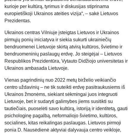
kurioje per kultūrą, tyrimus ir diskusijas stiprinama
europietiškoji Ukrainos ateities vizija“, – sakė Lietuvos
Prezidentas.
Ukrainos centras Vilniuje įsteigtas Lietuvos ir Ukrainos
pirmųjų ponių iniciatyva ir siekia sukurti ukrainiečių
bendruomenei Lietuvoje skirtą atvirą kultūros, švietimo ir
bendruomeninių paslaugų erdvę. Jo steigėjai – Lietuvos
Respublikos Prezidentūra, Vytauto Didžiojo universitetas ir
Ukrainos ambasada Lietuvoje.
Vienas pagrindinių nuo 2022 metų birželio veikiančio
centro uždavinių – ne tik suteikti erdvę pasitraukusiems iš
Ukrainos žmonėms, siekiant sėkmingai juos integruoti
Lietuvoje, bet ir sudaryti galimybes jiems susitikti su
tautiečiais, puoselėti savo kultūrą, istoriją ir identitetą, gauti
psichologinę pagalbą, neformaliojo švietimo, kultūros,
socialines, kitas reikalingas paslaugas. Lietuvos pirmoji
ponia D. Nausėdienė aktyviai dalyvauja centro veikloje,