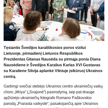
Tęsiantis Švedijos karališkosios poros vizitui
Lietuvoje, pirmadienį Lietuvos Respublikos
Prezidentas Gitanas Nausėda su pirmąja ponia Diana
Nausėdiene ir Švedijos Karalius Karlas XVI Gustavas
su Karaliene Silvija aplankė Vilniuje įsikūrusį Ukrainos
centrą.
Garbingi svečiai stebėjo Ukrainos centro ukrainiečių vaikų
choro „Mriya“ („Svajonė“) pasirodymą, taip pat drauge
apžiūrėjo ukrainiečių fotografo Romano Paškovskio
parodą „Prarasta vaikystė“, pasakojančią apie Ukrainos