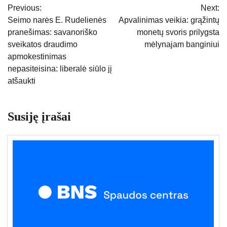
Previous:
Next:
tarp
Seimo narės E. Rudelienės
Apvalinimas veikia: grąžintų
pranešimas: savanoriško
monetų svoris prilygsta
įrašų
sveikatos draudimo
mėlynajam banginiui
apmokestinimas
nepasiteisina: liberalė siūlo jį
atšaukti
Susiję įrašai