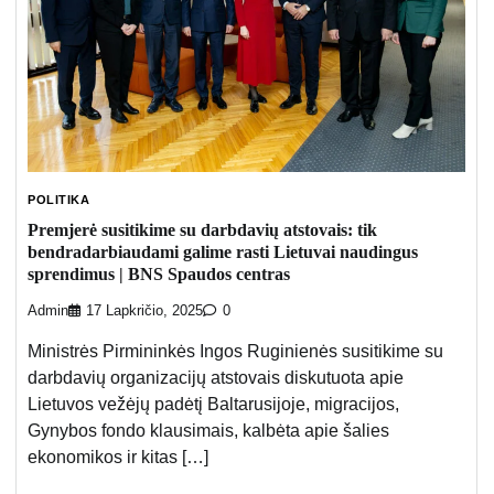
POLITIKA
Premjerė susitikime su darbdavių atstovais: tik
bendradarbiaudami galime rasti Lietuvai naudingus
sprendimus | BNS Spaudos centras
Admin
17 Lapkričio, 2025
0
Ministrės Pirmininkės Ingos Ruginienės susitikime su
darbdavių organizacijų atstovais diskutuota apie
Lietuvos vežėjų padėtį Baltarusijoje, migracijos,
Gynybos fondo klausimais, kalbėta apie šalies
ekonomikos ir kitas […]