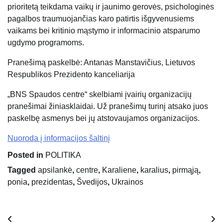
prioritetą teikdama vaikų ir jaunimo gerovės, psichologinės
pagalbos traumuojančias karo patirtis išgyvenusiems
vaikams bei kritinio mąstymo ir informacinio atsparumo
ugdymo programoms.
Pranešimą paskelbė: Antanas Manstavičius, Lietuvos
Respublikos Prezidento kanceliarija
„BNS Spaudos centre“ skelbiami įvairių organizacijų
pranešimai žiniasklaidai. Už pranešimų turinį atsako juos
paskelbę asmenys bei jų atstovaujamos organizacijos.
Nuoroda į informacijos šaltinį
Posted in
POLITIKA
Tagged
apsilankė
,
centre
,
Karaliene
,
karalius
,
pirmąją
,
ponia
,
prezidentas
,
Švedijos
,
Ukrainos
Navigacija