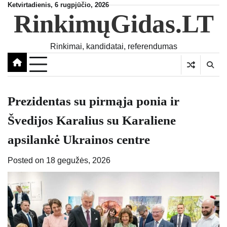
Skip
Ketvirtadienis, 6 rugpjūčio, 2026
RinkimųGidas.LT
to
content
Rinkimai, kandidatai, referendumas
Prezidentas su pirmąja ponia ir
Švedijos Karalius su Karaliene
apsilankė Ukrainos centre
Posted on
18 gegužės, 2026