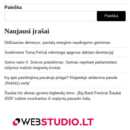
Paieška
Paieška
Naujausi įrašai
Didžiausias dėmesys: pastatų energinio naudingumo gerinimas
Sveikiname Tomą Pečiulį sėkmingai apgynus daktaro disertaciją!
Seimo nario V. Sinicos pranešimas: Seimas nepritarė parlamentaro
siūlymui mažinti imigrantų kvotas
Ką apie pasitikėjimą pasakoja pinigai? Klaipėdoje atidaroma paroda
„Rinkti(s) vertę“
Šiauliai tris dienas gyveno bigbendų ritmu: „Big Band Festival Šiauliai
2026“ subūrė muzikantus iš septynių pasaulio šalių