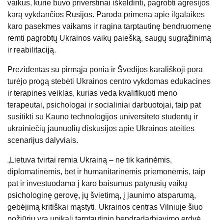
vaikus, kurie buvo priverstinai iškeldinti, pagrobti agresijos
karą vykdančios Rusijos. Paroda primena apie ilgalaikes
karo pasekmes vaikams ir ragina tarptautinę bendruomenę
remti pagrobtų Ukrainos vaikų paiešką, saugų sugrąžinimą
ir reabilitaciją.
Prezidentas su pirmąja ponia ir Švedijos karališkoji pora
turėjo progą stebėti Ukrainos centro vykdomas edukacines
ir terapines veiklas, kurias veda kvalifikuoti meno
terapeutai, psichologai ir socialiniai darbuotojai, taip pat
susitikti su Kauno technologijos universiteto studentų ir
ukrainiečių jaunuolių diskusijos apie Ukrainos ateities
scenarijus dalyviais.
„Lietuva tvirtai remia Ukrainą – ne tik karinėmis,
diplomatinėmis, bet ir humanitarinėmis priemonėmis, taip
pat ir investuodama į karo baisumus patyrusių vaikų
psichologinę gerovę, jų švietimą, į jaunimo atsparumą,
gebėjimą kritiškai mąstyti. Ukrainos centras Vilniuje šiuo
požiūriu yra unikali tarptautinio bendradarbiavimo erdvė,