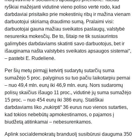
ryškiai mažėjanti vidutinė vieno poliso vertė rodo, kad
darbdaviai prisitaiko prie mokestinių ribų ir mažina vienam
darbuotojui skiriamą draudimo sumą. Pralaimi visi:
darbuotojai gauna mažiau sveikatos paslaugų, valstybė
nesurenka mokesčių. Be to, šitaip ne tik susiaurintos
galimybės darbdaviams skatinti savo darbuotojus, bet ir
išauginama našta valstybės sveikatos apsaugos sistemai“,
– pastebi E. Rudelienė.
Per šių metų pirmąjį ketvirtį sudarytų sutarčių suma
sumažėjo 5 proc. palyginus su tuo pačiu laikotarpiu pernai
– nuo 49,4 mln. eurų iki 46,9 mln. eurų. Nors sudaromų
polisų skaičius išaugo 11 proc., vidutinė jų suma sumažėjo
15 proc. – nuo 454 eurų iki 386 eurų. Statiškai
darbdaviams liko „nukirpti“ 36 eurus nuo vienos sutarties,
kad tokios nebebūtų apmokestinamos, o pajamos į
biudžetą atitinkamai – nebesurenkamos.
Aplink socialdemokratų branduolį susibūrusi dauguma 350