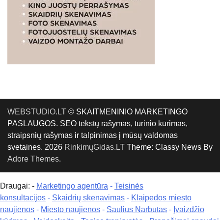
WEBSTUDIO.LT
© SKAITMENINIO MARKETINGO
PASLAUGOS. SEO tekstų rašymas, turinio kūrimas,
straipsnių rašymas ir talpinimas į mūsų valdomas
svetaines. 2026
RinkimųGidas.LT
Theme: Classy News By
Adore Themes
.
Draugai: -
Marketingo agentūra
-
Teisinės
konsultacijos
-
Skaidrių skenavimas
-
Klaipedos miesto
naujienos
-
Miesto naujienos
-
Saulius Narbutas
-
Įvaizdžio