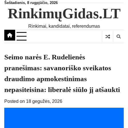
Skip
Šeštadienis, 8 rugpjūčio, 2026
RinkimųGidas.LT
to
content
Rinkimai, kandidatai, referendumas
Seimo narės E. Rudelienės
pranešimas: savanoriško sveikatos
draudimo apmokestinimas
nepasiteisina: liberalė siūlo jį atšaukti
Posted on
18 gegužės, 2026