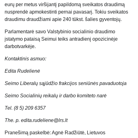
eurų per metus viršijantį papildomą sveikatos draudimą
nusprendė apmokestinti pernai pavasarį. Tokiu
sveikatos
draudimu draudžiami apie 240 tūkst. šalies gyventojų.
Parlamentarė savo Valstybinio socialinio draudimo
įstatymo pataisą Seimui teiks antradienį opozicinėje
darbotvarkėje.
Kontaktinis asmuo:
Edita Rudelienė
Seimo Liberalų sąjūdžio frakcijos seniūnės pavaduotoja
Seimo Socialinių reikalų ir darbo komiteto narė
Tel. (8 5) 209 6357
The. p. edita.rudeliene@lrs.lt
Pranešimą paskelbė: Agnė Radžiūtė, Lietuvos