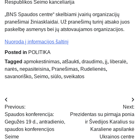
Respublikos Seimo kanceliarija
„BNS Spaudos centre“ skelbiami įvairių organizacijų
pranešimai žiniasklaidai. Už pranešimų turinį atsako juos
paskelbę asmenys bei jų atstovaujamos organizacijos.
Nuoroda į informacijos šaltinį
Posted in
POLITIKA
Tagged
apmokestinimas
,
atšaukti
,
draudimo
,
jį
,
liberalė
,
narės
,
nepasiteisina
,
Pranešimas
,
Rudelienės
,
savanoriško
,
Seimo
,
siūlo
,
sveikatos
Navigacija
Previous:
Next:
tarp
Spaudos konferencija:
Prezidentas su pirmąja ponia
Gegužės 19 d., antradienio,
ir Švedijos Karalius su
įrašų
spaudos konferencijos
Karaliene apsilankė
Seime
Ukrainos centre