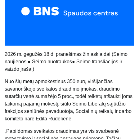
20
26
m.
gegu
žės 18 d. pranešimas žiniasklaidai
(
Seimo
naujienos
●
Seimo nuotraukos
●
Seimo transliacijos ir
vaizdo įrašai
)
Nuo šių metų apmokestinus 350 eurų viršijančias
savanoriškojo sveikatos draudimo įmokas, draudimo
sutarčių vertė sumažėjo 5 proc., todėl reikėtų atšaukti joms
taikomą pajamų mokestį, siūlo Seimo Liberalų sąjūdžio
frakcijos seniūnės pavaduotoja, Socialinių reikalų ir darbo
komiteto narė Edita Rudelienė.
„Papildomas sveikatos draudimas yra vis svarbesnė
motyvavimo ir socialinės apsaugos priemonė. Tačiau