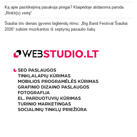
Ką apie pasitikėjimą pasakoja pinigai? Klaipėdoje atidaroma paroda
„Rinkti(s) vertę“
Šiauliai tris dienas gyveno bigbendų ritmu: „Big Band Festival Šiauliai
2026“ subūrė muzikantus iš septynių pasaulio šalių