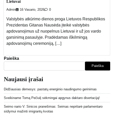
Lietuvai
Admin
16 Vasario, 2026
0
Valstybės atkūrimo dienos proga Lietuvos Respublikos
Prezidentas Gitanas Nausėda įteikė valstybės
apdovanojimus už nuopelnus Lietuvai ir už jos vardo
garsinimą pasaulyje. Pradėdamas iškilmingą
apdovanojimų ceremoniją, […]
Paieška
Paieška
Naujausi įrašai
Didžiausias dėmesys: pastatų energinio naudingumo gerinimas
Sveikiname Tomą Pečiulį sėkmingai apgynus daktaro disertaciją!
Seimo nario V. Sinicos pranešimas: Seimas nepritarė parlamentaro
siūlymui mažinti imigrantų kvotas