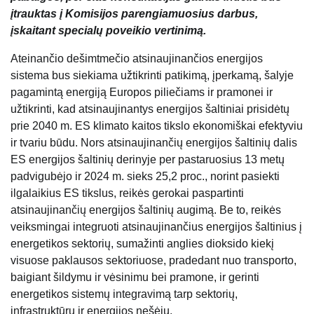
įtrauktas į Komisijos parengiamuosius darbus,
įskaitant specialų poveikio vertinimą.
Ateinančio dešimtmečio atsinaujinančios energijos
sistema bus siekiama užtikrinti patikimą, įperkamą, šalyje
pagamintą energiją Europos piliečiams ir pramonei ir
užtikrinti, kad atsinaujinantys energijos šaltiniai prisidėtų
prie 2040 m. ES klimato kaitos tikslo ekonomiškai efektyviu
ir tvariu būdu. Nors atsinaujinančių energijos šaltinių dalis
ES energijos šaltinių derinyje per pastaruosius 13 metų
padvigubėjo ir 2024 m. sieks 25,2 proc., norint pasiekti
ilgalaikius ES tikslus, reikės gerokai paspartinti
atsinaujinančių energijos šaltinių augimą. Be to, reikės
veiksmingai integruoti atsinaujinančius energijos šaltinius į
energetikos sektorių, sumažinti anglies dioksido kiekį
visuose paklausos sektoriuose, pradedant nuo transporto,
baigiant šildymu ir vėsinimu bei pramone, ir gerinti
energetikos sistemų integravimą tarp sektorių,
infrastruktūrų ir energijos nešėjų.