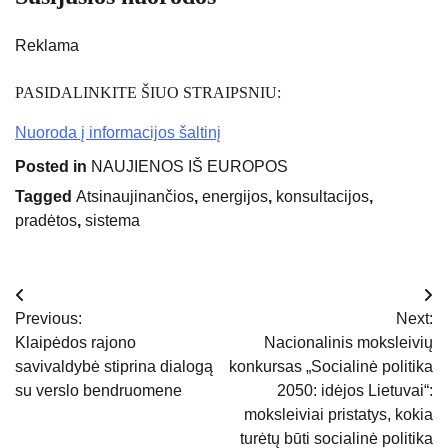
Reklama
PASIDALINKITE ŠIUO STRAIPSNIU:
Nuoroda į informacijos šaltinį
Posted in
NAUJIENOS IŠ EUROPOS
Tagged
Atsinaujinančios
,
energijos
,
konsultacijos
,
pradėtos
,
sistema
Navigacija
Previous:
Next:
tarp
Klaipėdos rajono
Nacionalinis moksleivių
savivaldybė stiprina dialogą
konkursas „Socialinė politika
įrašų
su verslo bendruomene
2050: idėjos Lietuvai“:
moksleiviai pristatys, kokia
turėtų būti socialinė politika