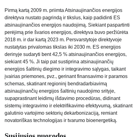
Pirmą kartą 2009 m. priimta Atsinaujinančios energijos
direktyva nustato pagrindą ir tikslus, kaip padidinti ES
atsinaujinančios energijos naudojimą. Siekiant paspartinti
perėjimą prie švarios energijos, direktyva buvo peržiūrėta
2018 m. ir dar kartą 2023 m. Persvarstytoje direktyvoje
nustatytas privalomas tikslas iki 2030 m. ES energijos
derinyje sudaryti bent 42,5 % atsinaujinančios energijos,
siekiant 45 %. Ji taip pat sustiprina atsinaujinančių
energijos šaltinių diegimo ir integravimo sąlygas, taikant
įvairias priemones, pvz., gerinant finansavimo ir paramos
schemas, skatinant regioninį bendradarbiavimą
atsinaujinančių energijos šaltinių naudojimo srityje,
supaprastinant leidimų išdavimo procedūras, didinant
sistemų integravimo ir elektrifikavimo efektyvumą, skatinant
galutinio vartojimo sektorių dekarbonizaciją, remiant
novatoriškas technologijas ir tvarumo bioenergetiką.
Susijusios nuorodos