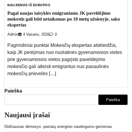
NAUJIENOS IŠ EUROPOS
Pagal naujas taisykles emigrantams JK paveldėjimo
mokestis gali būti netaikomas po 10 metų užsienyje, sako
ekspertas
Admin
4 Vasario, 2026
0
Pagrindiniai punktai Mokesčių ekspertas atskleidžia,
kaip JK perėjimas nuo nuolatinės gyvenamosios vietos
prie gyvenamosios vietos pagrįsto paveldėjimo
mokesčio gali atleisti emigrantus nuo pasaulinės
mokesčių prievolės […]
Paieška
Paieška
Naujausi įrašai
Didžiausias dėmesys: pastatų energinio naudingumo gerinimas