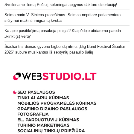
Sveikiname Tomą Pečiulį sėkmingai apgynus daktaro disertaciją!
Seimo nario V. Sinicos pranešimas: Seimas nepritarė parlamentaro
siūlymui mažinti imigrantų kvotas
Ką apie pasitikėjimą pasakoja pinigai? Klaipėdoje atidaroma paroda
„Rinkti(s) vertę“
Šiauliai tris dienas gyveno bigbendų ritmu: „Big Band Festival Šiauliai
2026“ subūrė muzikantus iš septynių pasaulio šalių