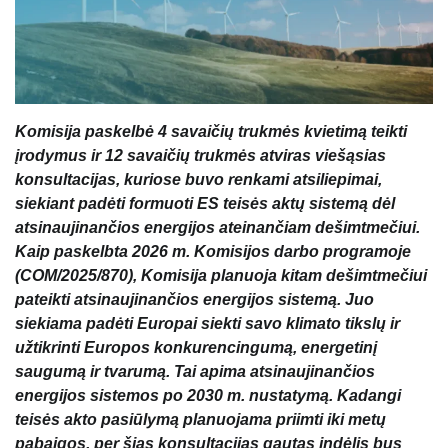
Komisija paskelbė 4 savaičių trukmės kvietimą teikti
įrodymus ir 12 savaičių trukmės atviras viešąsias
konsultacijas, kuriose buvo renkami atsiliepimai,
siekiant padėti formuoti ES teisės aktų sistemą dėl
atsinaujinančios energijos ateinančiam dešimtmečiui.
Kaip paskelbta 2026 m. Komisijos darbo programoje
(COM/2025/870), Komisija planuoja kitam dešimtmečiui
pateikti atsinaujinančios energijos sistemą. Juo
siekiama padėti Europai siekti savo klimato tikslų ir
užtikrinti Europos konkurencingumą, energetinį
saugumą ir tvarumą. Tai apima atsinaujinančios
energijos sistemos po 2030 m. nustatymą. Kadangi
teisės akto pasiūlymą planuojama priimti iki metų
pabaigos, per šias konsultacijas gautas indėlis bus