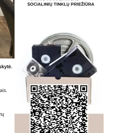
skytė.
ais.
mų