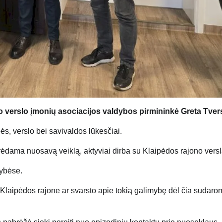
no verslo įmonių asociacijos valdybos pirmininkė Greta Tver
s, verslo bei savivaldos lūkesčiai.
urėdama nuosavą veiklą, aktyviai dirba su Klaipėdos rajono versl
mybėse.
t Klaipėdos rajone ar svarsto apie tokią galimybę dėl čia sudaro