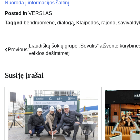
Nuoroda į informacijos šaltinį
Posted in
VERSLAS
Tagged
bendruomene
,
dialogą
,
Klaipėdos
,
rajono
,
savivaldy
Liaudiškų šokių grupė „Šėvulis“ atšventė kūrybinė
Navigacija
Previous:
veiklos dešimtmetį
tarp
įrašų
Susiję įrašai