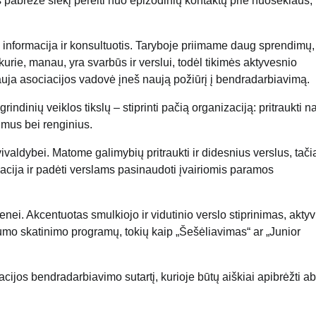
abrėžė siekį pereiti nuo epizodinių kontaktų prie nuoseklaus,
tis informacija ir konsultuotis. Taryboje priimame daug sprendimų,
urie, manau, yra svarbūs ir verslui, todėl tikimės aktyvesnio
nauja asociacijos vadovė įneš naują požiūrį į bendradarbiavimą.
dinių veiklos tikslų – stiprinti pačią organizaciją: pritraukti n
kimus bei renginius.
vivaldybei. Matome galimybių pritraukti ir didesnius verslus, tači
macija ir padėti verslams pasinaudoti įvairiomis paramos
nei. Akcentuotas smulkiojo ir vidutinio verslo stiprinimas, akt
slumo skatinimo programų, tokių kaip „Šešėliavimas“ ar „Junior
ijos bendradarbiavimo sutartį, kurioje būtų aiškiai apibrėžti ab