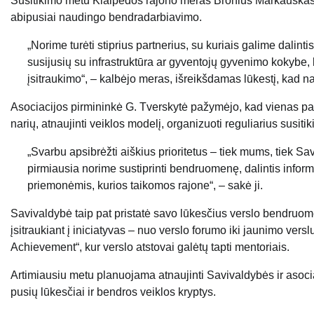
Susitikimo metu Klaipėdos rajono meras Bronius Markauskas p
abipusiai naudingo bendradarbiavimo.
„Norime turėti stiprius partnerius, su kuriais galime dalin
susijusių su infrastruktūra ar gyventojų gyvenimo kokybe, k
įsitraukimo“, – kalbėjo meras, išreikšdamas lūkestį, kad 
Asociacijos pirmininkė G. Tverskytė pažymėjo, kad vienas pagrin
narių, atnaujinti veiklos modelį, organizuoti reguliarius susiti
„Svarbu apsibrėžti aiškius prioritetus – tiek mums, tiek Sa
pirmiausia norime sustiprinti bendruomenę, dalintis infor
priemonėmis, kurios taikomos rajone“, – sakė ji.
Savivaldybė taip pat pristatė savo lūkesčius verslo bendruome
įsitraukiant į iniciatyvas – nuo verslo forumo iki jaunimo ver
Achievement“, kur verslo atstovai galėtų tapti mentoriais.
Artimiausiu metu planuojama atnaujinti Savivaldybės ir asociac
pusių lūkesčiai ir bendros veiklos kryptys.