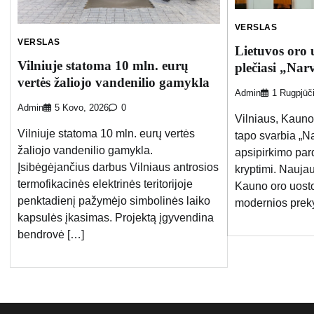
VERSLAS
VERSLAS
Lietuvos oro 
Vilniuje statoma 10 mln. eurų
plečiasi „Nar
vertės žaliojo vandenilio gamykla
Admin
1 Rugpjūč
Admin
5 Kovo, 2026
0
Vilniaus, Kauno
Vilniuje statoma 10 mln. eurų vertės
tapo svarbia „N
žaliojo vandenilio gamykla.
apsipirkimo pard
Įsibėgėjančius darbus Vilniaus antrosios
kryptimi. Nauja
termofikacinės elektrinės teritorijoje
Kauno oro uosto
penktadienį pažymėjo simbolinės laiko
modernios prek
kapsulės įkasimas. Projektą įgyvendina
bendrovė […]