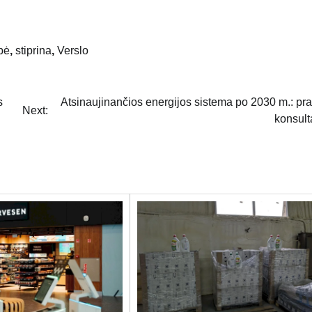
bė
,
stiprina
,
Verslo
s
Atsinaujinančios energijos sistema po 2030 m.: pr
Next:
konsult