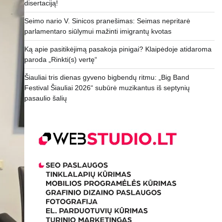
disertaciją!
Seimo nario V. Sinicos pranešimas: Seimas nepritarė
parlamentaro siūlymui mažinti imigrantų kvotas
Ką apie pasitikėjimą pasakoja pinigai? Klaipėdoje atidaroma
paroda „Rinkti(s) vertę“
Šiauliai tris dienas gyveno bigbendų ritmu: „Big Band
Festival Šiauliai 2026“ subūrė muzikantus iš septynių
pasaulio šalių