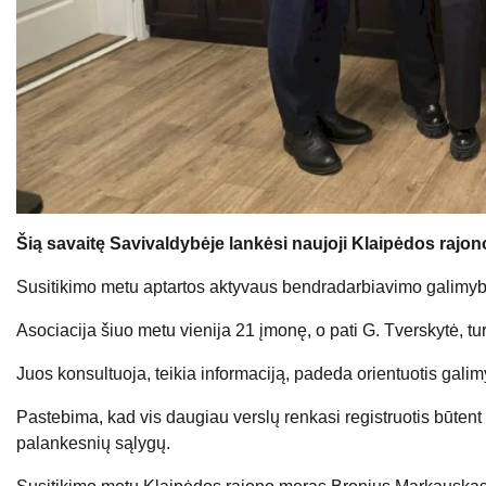
Šią savaitę Savivaldybėje lankėsi naujoji Klaipėdos rajo
Susitikimo metu aptartos aktyvaus bendradarbiavimo galimybė
Asociacija šiuo metu vienija 21 įmonę, o pati G. Tverskytė, t
Juos konsultuoja, teikia informaciją, padeda orientuotis gali
Pastebima, kad vis daugiau verslų renkasi registruotis būten
palankesnių sąlygų.