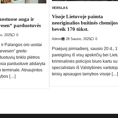
VERSLAS
Visoje Lietuvoje paimta
uostuose auga ir
neoriginalios buitinės chemijos
vesen“ parduotuvės
beveik 170 tūkst.
io, 2025
0
Admin
28 Sausio, 2025
0
 ir Palangos oro uostai
Praėjusį pirmadienį, sausio 20 d., 
arvesen“ greito
pareigūnų iš visų apskričių bei Liet
uotuvių tinklo plėtros
kriminalinės policijos biuro kartu su
usia parduotuvė atidaryta
specialistais iš Valstybinės vartotoj
 terminale. Atnaujintos
teisių apsaugos tarnybos visoje […]
ybos […]