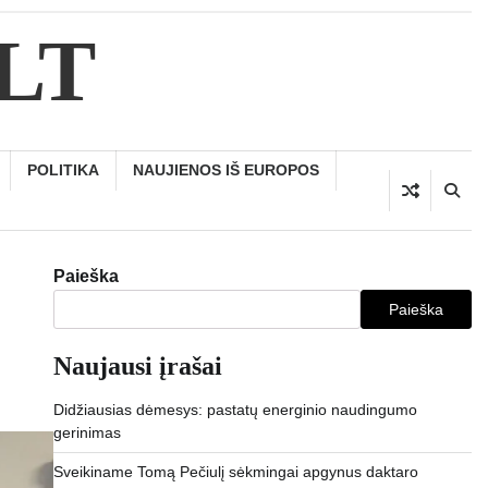
.LT
POLITIKA
NAUJIENOS IŠ EUROPOS
Paieška
Paieška
Naujausi įrašai
Didžiausias dėmesys: pastatų energinio naudingumo
gerinimas
Sveikiname Tomą Pečiulį sėkmingai apgynus daktaro