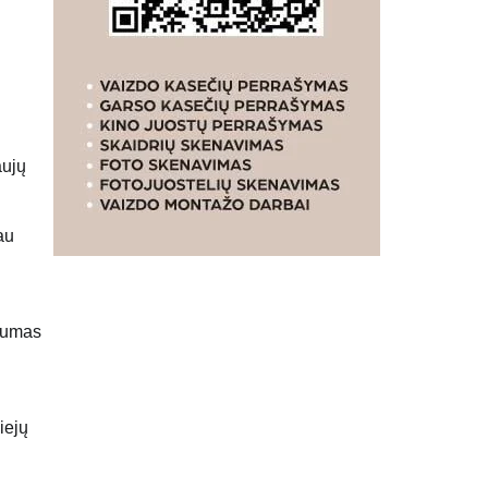
aujų
au
yvumas
iejų