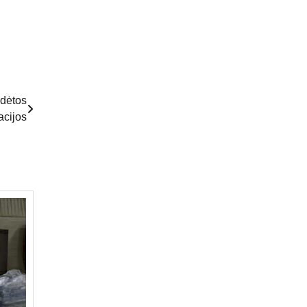
adėtos
acijos