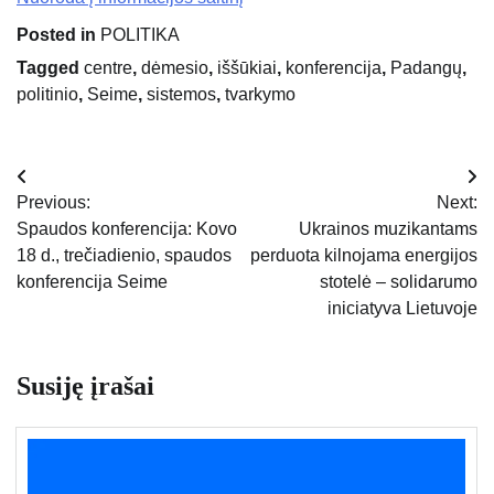
Posted in
POLITIKA
Tagged
centre
,
dėmesio
,
iššūkiai
,
konferencija
,
Padangų
,
politinio
,
Seime
,
sistemos
,
tvarkymo
Navigacija
Previous:
Next:
tarp
Spaudos konferencija: Kovo
Ukrainos muzikantams
18 d., trečiadienio, spaudos
perduota kilnojama energijos
įrašų
konferencija Seime
stotelė – solidarumo
iniciatyva Lietuvoje
Susiję įrašai