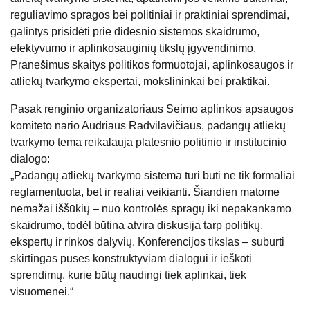
reguliavimo spragos bei politiniai ir praktiniai sprendimai,
galintys prisidėti prie didesnio sistemos skaidrumo,
efektyvumo ir aplinkosauginių tikslų įgyvendinimo.
Pranešimus skaitys politikos formuotojai, aplinkosaugos ir
atliekų tvarkymo ekspertai, mokslininkai bei praktikai.
Pasak renginio organizatoriaus Seimo aplinkos apsaugos
komiteto nario Audriaus Radvilavičiaus, padangų atliekų
tvarkymo tema reikalauja platesnio politinio ir institucinio
dialogo:
„Padangų atliekų tvarkymo sistema turi būti ne tik formaliai
reglamentuota, bet ir realiai veikianti. Šiandien matome
nemažai iššūkių – nuo kontrolės spragų iki nepakankamo
skaidrumo, todėl būtina atvira diskusija tarp politikų,
ekspertų ir rinkos dalyvių. Konferencijos tikslas – suburti
skirtingas puses konstruktyviam dialogui ir ieškoti
sprendimų, kurie būtų naudingi tiek aplinkai, tiek
visuomenei.“