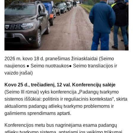
20
26
m. kovo 18 d. pranešimas žiniasklaidai (
Seimo
naujienos
●
Seimo nuotraukos
●
Seimo transliacijos ir
vaizdo įrašai
)
Kovo 25 d., trečiadienį, 12 val. Konferencijų salėje
(Seimo III rūmai) vyks konferencija „Padangų tvarkymo
sistemos iššūkiai: politinis ir reguliacinis kontekstas“, skirta
aktualioms padangų atliekų tvarkymo problemoms ir
galimiems sprendimams aptarti.
Konferencijos metu bus nagrinėjama esama padangų
atliekų tvarkymo sistema, aptariami jos veikimo trūkumai,