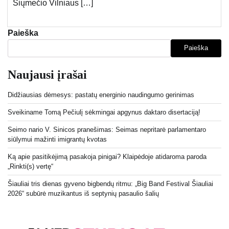
Šiųmečio Vilniaus […]
Paieška
Paieška
Naujausi įrašai
Didžiausias dėmesys: pastatų energinio naudingumo gerinimas
Sveikiname Tomą Pečiulį sėkmingai apgynus daktaro disertaciją!
Seimo nario V. Sinicos pranešimas: Seimas nepritarė parlamentaro
siūlymui mažinti imigrantų kvotas
Ką apie pasitikėjimą pasakoja pinigai? Klaipėdoje atidaroma paroda
„Rinkti(s) vertę“
Šiauliai tris dienas gyveno bigbendų ritmu: „Big Band Festival Šiauliai
2026“ subūrė muzikantus iš septynių pasaulio šalių