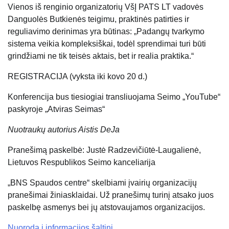
Vienos iš renginio organizatorių VšĮ PATS LT vadovės
Danguolės Butkienės teigimu, praktinės patirties ir
reguliavimo derinimas yra būtinas: „Padangų tvarkymo
sistema veikia kompleksiškai, todėl sprendimai turi būti
grindžiami ne tik teisės aktais, bet ir realia praktika.“
REGISTRACIJA (vyksta iki kovo 20 d.)
Konferencija bus tiesiogiai transliuojama Seimo „YouTube“
paskyroje „Atviras Seimas“
Nuotraukų autorius Aistis DeJa
Pranešimą paskelbė: Justė Radzevičiūtė-Laugalienė,
Lietuvos Respublikos Seimo kanceliarija
„BNS Spaudos centre“ skelbiami įvairių organizacijų
pranešimai žiniasklaidai. Už pranešimų turinį atsako juos
paskelbę asmenys bei jų atstovaujamos organizacijos.
Nuoroda į informacijos šaltinį