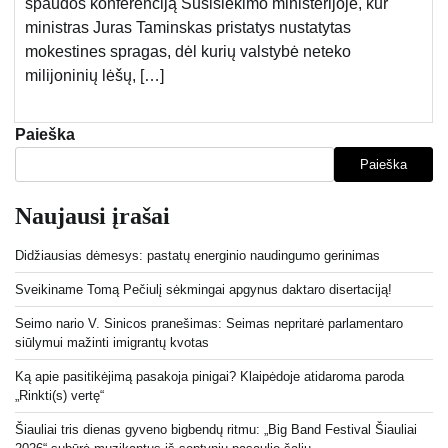
spaudos konferenciją Susisiekimo ministerijoje, kur
ministras Juras Taminskas pristatys nustatytas
mokestines spragas, dėl kurių valstybė neteko
milijoninių lėšų, […]
Paieška
Paieška
Naujausi įrašai
Didžiausias dėmesys: pastatų energinio naudingumo gerinimas
Sveikiname Tomą Pečiulį sėkmingai apgynus daktaro disertaciją!
Seimo nario V. Sinicos pranešimas: Seimas nepritarė parlamentaro
siūlymui mažinti imigrantų kvotas
Ką apie pasitikėjimą pasakoja pinigai? Klaipėdoje atidaroma paroda
„Rinkti(s) vertę“
Šiauliai tris dienas gyveno bigbendų ritmu: „Big Band Festival Šiauliai