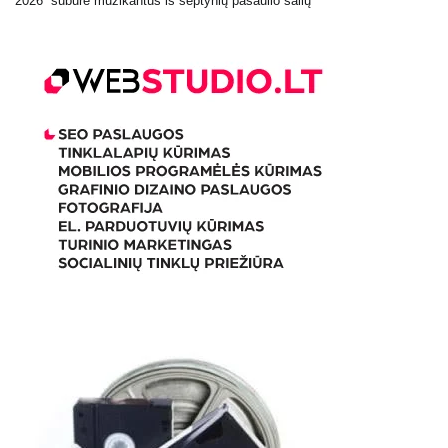
2026“ subūrė muzikantus iš septynių pasaulio šalių