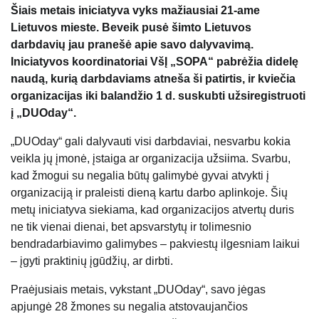
Šiais metais iniciatyva vyks mažiausiai 21-ame
Lietuvos mieste. Beveik pusė šimto Lietuvos
darbdavių jau pranešė apie savo dalyvavimą.
Iniciatyvos koordinatoriai VšĮ „SOPA“ pabrėžia didelę
naudą, kurią darbdaviams atneša ši patirtis, ir kviečia
organizacijas iki balandžio 1 d. suskubti užsiregistruoti
į „DUOday“.
„DUOday“ gali dalyvauti visi darbdaviai, nesvarbu kokia
veikla jų įmonė, įstaiga ar organizacija užsiima. Svarbu,
kad žmogui su negalia būtų galimybė gyvai atvykti į
organizaciją ir praleisti dieną kartu darbo aplinkoje. Šių
metų iniciatyva siekiama, kad organizacijos atvertų duris
ne tik vienai dienai, bet apsvarstytų ir tolimesnio
bendradarbiavimo galimybes – pakviestų ilgesniam laikui
– įgyti praktinių įgūdžių, ar dirbti.
Praėjusiais metais, vykstant „DUOday“, savo jėgas
apjungė 28 žmones su negalia atstovaujančios