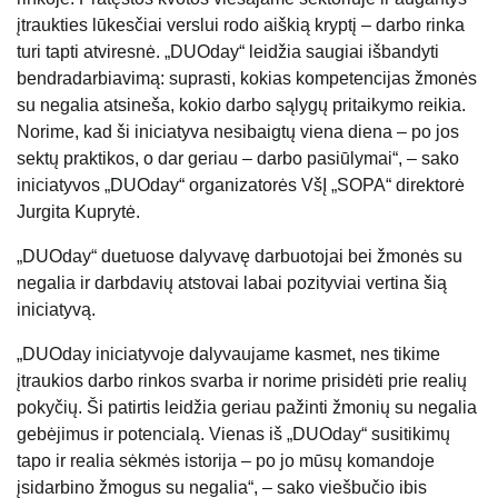
įtraukties lūkesčiai verslui rodo aiškią kryptį – darbo rinka
turi tapti atviresnė. „DUOday“ leidžia saugiai išbandyti
bendradarbiavimą: suprasti, kokias kompetencijas žmonės
su negalia atsineša, kokio darbo sąlygų pritaikymo reikia.
Norime, kad ši iniciatyva nesibaigtų viena diena – po jos
sektų praktikos, o dar geriau – darbo pasiūlymai“, – sako
iniciatyvos „DUOday“ organizatorės VšĮ „SOPA“ direktorė
Jurgita Kuprytė.
„DUOday“ duetuose dalyvavę darbuotojai bei žmonės su
negalia ir darbdavių atstovai labai pozityviai vertina šią
iniciatyvą.
„DUOday iniciatyvoje dalyvaujame kasmet, nes tikime
įtraukios darbo rinkos svarba ir norime prisidėti prie realių
pokyčių. Ši patirtis leidžia geriau pažinti žmonių su negalia
gebėjimus ir potencialą. Vienas iš „DUOday“ susitikimų
tapo ir realia sėkmės istorija – po jo mūsų komandoje
įsidarbino žmogus su negalia“, – sako viešbučio
ibis