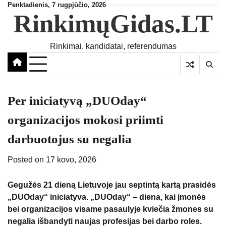
Skip
Penktadienis, 7 rugpjūčio, 2026
RinkimųGidas.LT
to
content
Rinkimai, kandidatai, referendumas
Per iniciatyvą „DUOday“
organizacijos mokosi priimti
darbuotojus su negalia
Posted on
17 kovo, 2026
Gegužės 21 dieną Lietuvoje jau septintą kartą prasidės
„DUOday“ iniciatyva. „DUOday“ – diena, kai įmonės
bei organizacijos visame pasaulyje kviečia žmones su
negalia išbandyti naujas profesijas bei darbo roles.