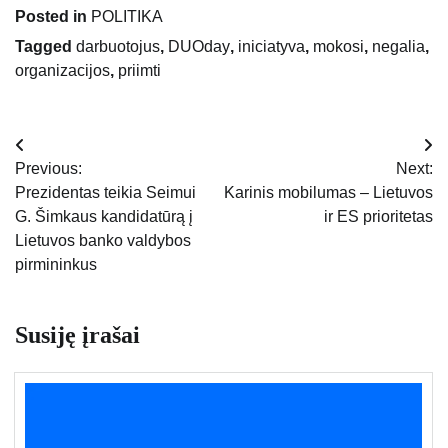
Posted in
POLITIKA
Tagged
darbuotojus
,
DUOday
,
iniciatyva
,
mokosi
,
negalia
,
organizacijos
,
priimti
Navigacija
Previous:
Next:
tarp
Prezidentas teikia Seimui
Karinis mobilumas – Lietuvos
G. Šimkaus kandidatūrą į
ir ES prioritetas
įrašų
Lietuvos banko valdybos
pirmininkus
Susiję įrašai