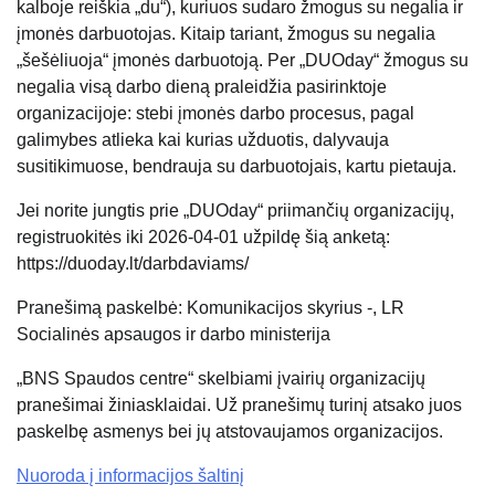
kalboje reiškia „du“), kuriuos sudaro žmogus su negalia ir
įmonės darbuotojas. Kitaip tariant, žmogus su negalia
„šešėliuoja“ įmonės darbuotoją. Per „DUOday“ žmogus su
negalia visą darbo dieną praleidžia pasirinktoje
organizacijoje: stebi įmonės darbo procesus, pagal
galimybes atlieka kai kurias užduotis, dalyvauja
susitikimuose, bendrauja su darbuotojais, kartu pietauja.
Jei norite jungtis prie „DUOday“ priimančių organizacijų,
registruokitės iki 2026-04-01 užpildę šią anketą:
https://duoday.lt/darbdaviams/
Pranešimą paskelbė: Komunikacijos skyrius -, LR
Socialinės apsaugos ir darbo ministerija
„BNS Spaudos centre“ skelbiami įvairių organizacijų
pranešimai žiniasklaidai. Už pranešimų turinį atsako juos
paskelbę asmenys bei jų atstovaujamos organizacijos.
Nuoroda į informacijos šaltinį