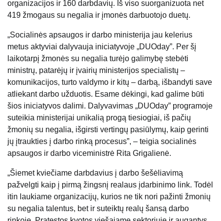
organizacijos ir 160 darbdavių. Iš viso suorganizuota net
419 žmogaus su negalia ir įmonės darbuotojo duetų.
„Socialinės apsaugos ir darbo ministerija jau kelerius
metus aktyviai dalyvauja iniciatyvoje „DUOday”. Per šį
laikotarpį žmonės su negalia turėjo galimybę stebėti
ministrų, patarėjų ir įvairių ministerijos specialistų –
komunikacijos, turto valdymo ir kitų – darbą, išbandyti save
atliekant darbo užduotis. Esame dėkingi, kad galime būti
šios iniciatyvos dalimi. Dalyvavimas „DUOday” programoje
suteikia ministerijai unikalią progą tiesiogiai, iš pačių
žmonių su negalia, išgirsti vertingų pasiūlymų, kaip gerinti
jų įtraukties į darbo rinką procesus”, – teigia socialinės
apsaugos ir darbo viceministrė Rita Grigalienė.
„Šiemet kviečiame darbdavius į darbo šešėliavimą
pažvelgti kaip į pirmą žingsnį realaus įdarbinimo link. Todėl
itin laukiame organizacijų, kurios ne tik nori pažinti žmonių
su negalia talentus, bet ir suteiktų realų šansą darbo
rinkoje. Pratęstos kvotos viešajame sektoriuje ir augantys