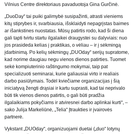
Vilnius Centre direktoriaus pavaduotoja Gina Gurčinė.
„DuoDay“ tai puiki galimybė susipažinti, atrasti vieniems
kitų stiprybes ir, svarbiausia, išsklaidyti nepagrįstas baimes
ar išankstines nuostatas. Mūsų patirtis rodo, kad ši diena
gali tapti tvirtu startu ilgalaikei draugystei su dalyviais: nuo
jos prasideda kelias į praktikas, o vėliau – ir į sėkmingą
įdarbinimą. Po kelių sėkmingų „DUOday“ serijų supratome,
kad norime daugiau negu vienos dienos patirties. Tuomet
sekė kompiuterinio raštingumo mokymai, taip pat
specializuoti seminarai, kurie galiausiai virto ir realiais
darbo pasiūlymais. Todėl kviečiame organizacijas į šią
iniciatyvą žengti drąsiai ir kartu suprasti, kad tai neprivalo
būti tik vienos dienos patirtis, o gali būti pradžia
ilgalaikiams pokyčiams ir atviresnei darbo aplinkai kurti“, –
sako Julija Markeliūnė, „Telia“ Įtraukties ir įvairovės
partnerė.
Vykstant „DUOday“, organizuojami duetai („duo“ lotynų