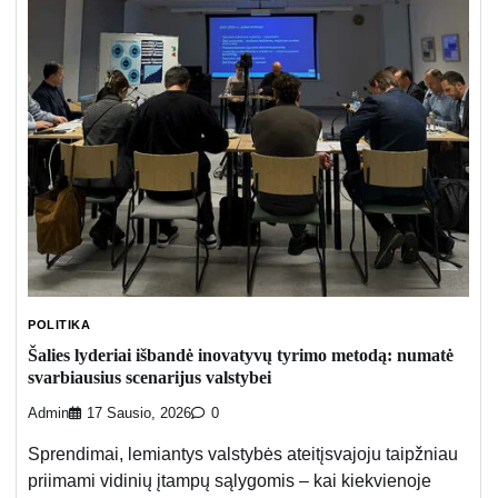
POLITIKA
Šalies lyderiai išbandė inovatyvų tyrimo metodą: numatė
svarbiausius scenarijus valstybei
Admin
17 Sausio, 2026
0
Sprendimai, lemiantys valstybės ateitįsvajoju taipžniau
priimami vidinių įtampų sąlygomis – kai kiekvienoje