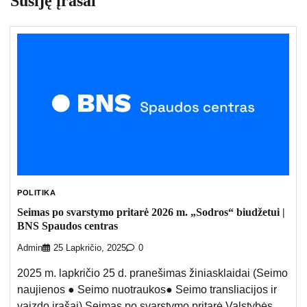
Susiję įrašai
POLITIKA
Seimas po svarstymo pritarė 2026 m. „Sodros“ biudžetui |
BNS Spaudos centras
Admin
25 Lapkričio, 2025
0
2025 m. lapkričio 25 d. pranešimas žiniasklaidai (Seimo
naujienos ● Seimo nuotraukos● Seimo transliacijos ir
vaizdo įrašai) Seimas po svarstymo pritarė Valstybės