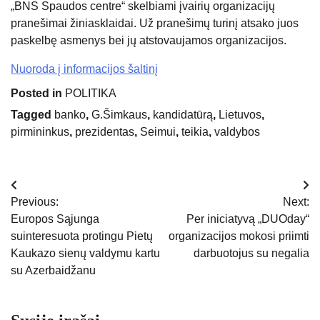
„BNS Spaudos centre“ skelbiami įvairių organizacijų
pranešimai žiniasklaidai. Už pranešimų turinį atsako juos
paskelbę asmenys bei jų atstovaujamos organizacijos.
Nuoroda į informacijos šaltinį
Posted in
POLITIKA
Tagged
banko
,
G.Šimkaus
,
kandidatūrą
,
Lietuvos
,
pirmininkus
,
prezidentas
,
Seimui
,
teikia
,
valdybos
Navigacija
Previous:
Next:
tarp
Europos Sąjunga
Per iniciatyvą „DUOday“
suinteresuota protingu Pietų
organizacijos mokosi priimti
įrašų
Kaukazo sienų valdymu kartu
darbuotojus su negalia
su Azerbaidžanu