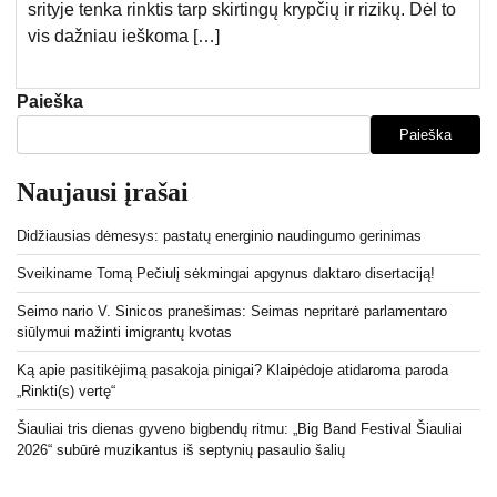
srityje tenka rinktis tarp skirtingų krypčių ir rizikų. Dėl to
vis dažniau ieškoma […]
Paieška
Paieška
Naujausi įrašai
Didžiausias dėmesys: pastatų energinio naudingumo gerinimas
Sveikiname Tomą Pečiulį sėkmingai apgynus daktaro disertaciją!
Seimo nario V. Sinicos pranešimas: Seimas nepritarė parlamentaro
siūlymui mažinti imigrantų kvotas
Ką apie pasitikėjimą pasakoja pinigai? Klaipėdoje atidaroma paroda
„Rinkti(s) vertę“
Šiauliai tris dienas gyveno bigbendų ritmu: „Big Band Festival Šiauliai
2026“ subūrė muzikantus iš septynių pasaulio šalių