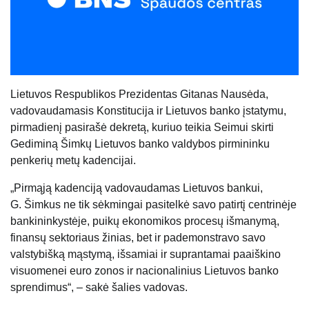
Lietuvos Respublikos Prezidentas Gitanas Nausėda,
vadovaudamasis Konstitucija ir Lietuvos banko įstatymu,
pirmadienį pasirašė dekretą, kuriuo teikia Seimui skirti
Gediminą Šimkų Lietuvos banko valdybos pirmininku
penkerių metų kadencijai.
„Pirmąją kadenciją vadovaudamas Lietuvos bankui,
G. Šimkus ne tik sėkmingai pasitelkė savo patirtį centrinėje
bankininkystėje, puikų ekonomikos procesų išmanymą,
finansų sektoriaus žinias, bet ir pademonstravo savo
valstybišką mąstymą, išsamiai ir suprantamai paaiškino
visuomenei euro zonos ir nacionalinius Lietuvos banko
sprendimus“, – sakė šalies vadovas.