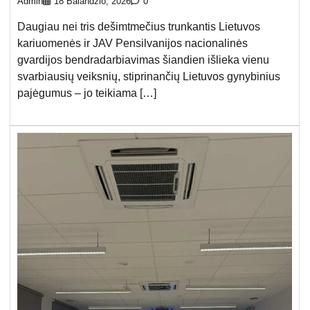
Admin
18 Balandžio, 2026
0
Daugiau nei tris dešimtmečius trunkantis Lietuvos
kariuomenės ir JAV Pensilvanijos nacionalinės
gvardijos bendradarbiavimas šiandien išlieka vienu
svarbiausių veiksnių, stiprinančių Lietuvos gynybinius
pajėgumus – jo teikiama […]