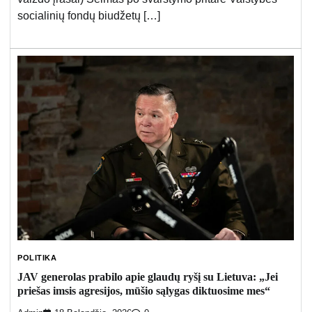
socialinių fondų biudžetų […]
POLITIKA
JAV generolas prabilo apie glaudų ryšį su Lietuva: „Jei
priešas imsis agresijos, mūšio sąlygas diktuosime mes“