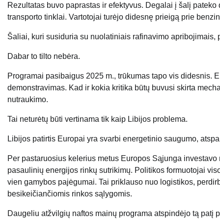
Rezultatas buvo paprastas ir efektyvus. Degalai į šalį pateko
transporto tinklai. Vartotojai turėjo didesnę prieigą prie benzin
Šaliai, kuri susiduria su nuolatiniais rafinavimo apribojimais,
Dabar to tilto nebėra.
Programai pasibaigus 2025 m., trūkumas tapo vis didesnis. Eid 
demonstravimas. Kad ir kokia kritika būtų buvusi skirta mec
nutraukimo.
Tai neturėtų būti vertinama tik kaip Libijos problema.
Libijos patirtis Europai yra svarbi energetinio saugumo, atsp
Per pastaruosius kelerius metus Europos Sąjunga investavo m
pasaulinių energijos rinkų sutrikimų. Politikos formuotojai vi
vien gamybos pajėgumai. Tai priklauso nuo logistikos, perdirbi
besikeičiančiomis rinkos sąlygomis.
Daugeliu atžvilgių naftos mainų programa atspindėjo tą patį p