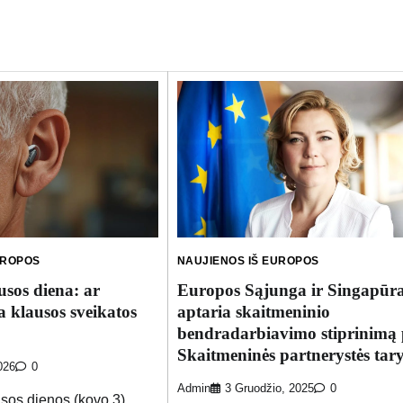
UROPOS
NAUJIENOS IŠ EUROPOS
usos diena: ar
Europos Sąjunga ir Singapūr
a klausos sveikatos
aptaria skaitmeninio
bendradarbiavimo stiprinimą 
Skaitmeninės partnerystės tar
026
0
Admin
3 Gruodžio, 2025
0
sos dienos (kovo 3)