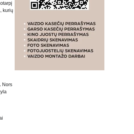
otarpį
, kurių
. Nors
kyla
ai