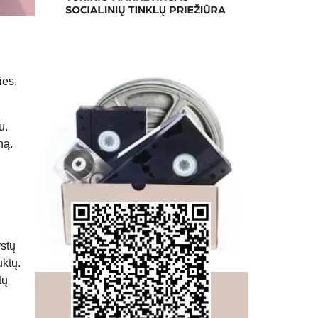
ies,
u.
ną.
rstų
uktų.
tų