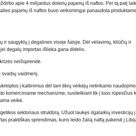
bo apie 4 milijardus dolerių pajamų iš naftos. Per tą patį laik
 šalies pajamų iš naftos buvo veiksmingai panaudota produktams
ų ir saugyklų į degalines visoje šalyje. Dėl vėlavimų, kliūčių ir
jei degalų importas išlieka gana didelis.
krizės neišsprendė.
kį svarbų vaidmenį.
kreiptos į kaltinimus dėl tam tikrų veikėjų netinkamo naudojimo
sto komerciniame mechanizme, susitelkiant tik į tuos rūpesčius 
rama veikė.
ikos sektoriaus struktūrą. Užuot laukęs ilgalaikių investicijų į
s praktiškas sprendimas, kuris leido žalią naftą pakeisti į Libij