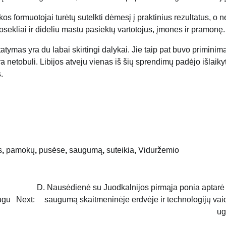
kos formuotojai turėtų sutelkti dėmesį į praktinius rezultatus, o ne
nuosekliai ir dideliu mastu pasiektų vartotojus, įmones ir pramonę.
tatymas yra du labai skirtingi dalykai. Jie taip pat buvo priminim
a netobuli. Libijos atveju vienas iš šių sprendimų padėjo išlaikyt
.
s
,
pamokų
,
pusėse
,
saugumą
,
suteikia
,
Viduržemio
D. Nausėdienė su Juodkalnijos pirmąja ponia aptarė
ugu
Next:
saugumą skaitmeninėje erdvėje ir technologijų va
u