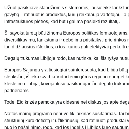
Užuot pasikliavę standžiomis sistemomis, tai suteikė lankstumo
gavybą – rafinuotus produktus, kurių reikalauja vartotojai. Ta
infrastruktūros plėtros, kad būtų galima pasiekti rezultatų.
Ši sąvoka turėtų būti žinoma Europos politikos formuotojams
diversifikavimu, lankstumu ir gebėjimu prisitaikyti prie rinko
turi didžiausius išteklius, o tos, kurios gali efektyviai perkelt
Degalų trūkumas Libijoje rodo, kas nutinka, kai šis ryšys nutr
Europos Sąjunga yra tiesiogiai suinteresuota, kad Libija būtų s
slenksčio, išlieka svarbia Viduržemio jūros regiono energetikos 
klestėjimo. Libija, kovojanti su pasikartojančiu degalų trūkum
partneriams.
Todėl Eid krizės pamoka yra didesnė nei diskusijos apie degalų 
Naftos mainų programa nebuvo tik laikinas susitarimas. Tai 
struktūrinį kuro deficitą ir užtikrinusių, kad rafinuoti produkt
nuo jo pašalinimo, rodo, kad jos indėlis į Libijos kuro saugu