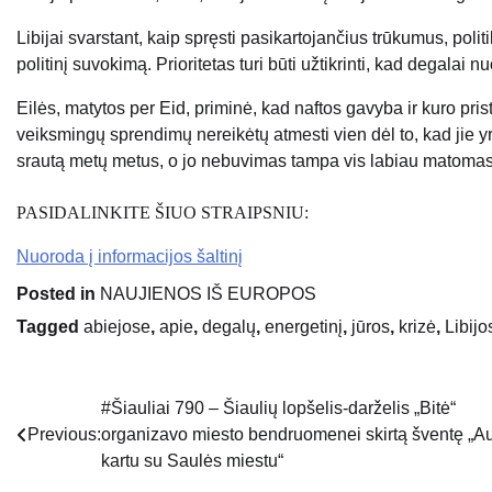
Libijai svarstant, kaip spręsti pasikartojančius trūkumus, politi
politinį suvokimą. Prioritetas turi būti užtikrinti, kad degalai 
Eilės, matytos per Eid, priminė, kad naftos gavyba ir kuro pris
veiksmingų sprendimų nereikėtų atmesti vien dėl to, kad jie yr
srautą metų metus, o jo nebuvimas tampa vis labiau matomas
PASIDALINKITE ŠIUO STRAIPSNIU:
Nuoroda į informacijos šaltinį
Posted in
NAUJIENOS IŠ EUROPOS
Tagged
abiejose
,
apie
,
degalų
,
energetinį
,
jūros
,
krizė
,
Libijo
#Šiauliai 790 – Šiaulių lopšelis-darželis „Bitė“
Navigacija
Previous:
organizavo miesto bendruomenei skirtą šventę „A
tarp
kartu su Saulės miestu“