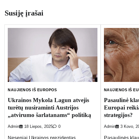
įrašų
Susiję įrašai
NAUJIENOS IŠ EUROPOS
NAUJIENOS IŠ E
Ukrainos Mykola Lagun atvejis
Pasaulinė kla
turėtų nusiraminti Austrijos
Europai reiki
„atvirumo šarlatanams“ politiką
strategijos?
Admin
18 Liepos, 2025
0
Admin
3 Kovo, 2
Neseniai Ukrainos prezidentas
Pasaulinės klau