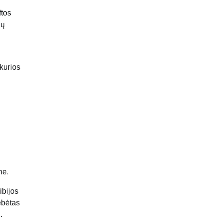
ftos
gų
 kurios
ne.
ibijos
tebėtas
.