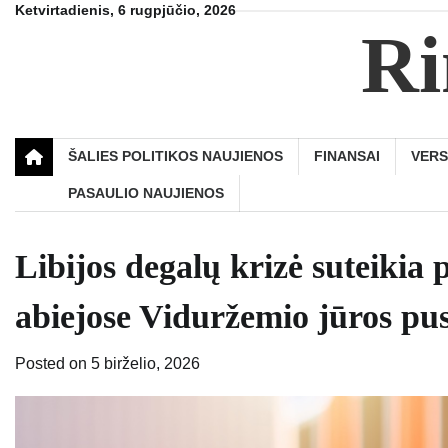
Skip
Ketvirtadienis, 6 rugpjūčio, 2026
Ri
to
content
ŠALIES POLITIKOS NAUJIENOS
FINANSAI
VER
PASAULIO NAUJIENOS
Libijos degalų krizė suteiki
abiejose Viduržemio jūros pu
Posted on
5 birželio, 2026