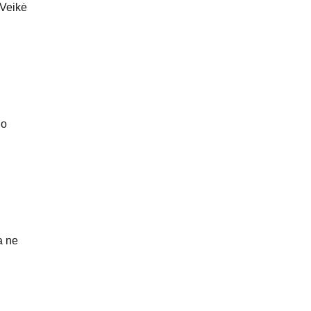
 Veikė
jo
a ne