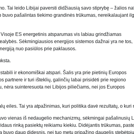
. Tai leido Libijai paversti didžiausią savo stiprybę – žalios na
ip buvo pašalintas tiekimo grandinės trūkumas, nereikalaujant il
. Visoje ES energetinis atsparumas vis labiau grindžiamas
s realybės. Sėkmingiausios energijos sistemos dažnai yra ne tos,
i energiją nuo pasiūlos prie paklausos.
ūksta.
tabili ir ekonomiškai atspari. Šalis yra prie pietinių Europos
partnere ir turi išteklių, galinčių labai prisidėti prie regiono
u, nėra suinteresuota nei Libijos piliečiams, nei jos Europos
eiles. Tai yra atpažinimas, kuri politika davė rezultatų, o kuri 
buvo vienas iš nedaugelio mechanizmų, sėkmingai pašalinusių L
ai vidaus rinką pasiektų reikiamu kiekiu. Didėjantis trūkumas, pas
mą buvo daug didesnis, nei tuo metu pripažino daugelis stebėtojų