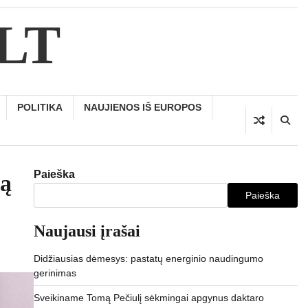
.LT
POLITIKA
NAUJIENOS IŠ EUROPOS
Paieška
mą
Paieška
Naujausi įrašai
Didžiausias dėmesys: pastatų energinio naudingumo
gerinimas
Sveikiname Tomą Pečiulį sėkmingai apgynus daktaro