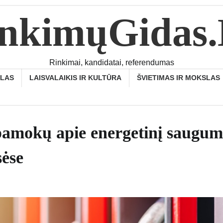
nkimųGidas
Rinkimai, kandidatai, referendumas
SLAS
LAISVALAIKIS IR KULTŪRA
ŠVIETIMAS IR MOKSLAS
a pamokų apie energetinį saugu
sėse