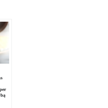
as
per
ybą