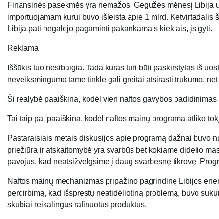
Finansinės pasekmės yra nemažos. Gegužės mėnesį Libija uždir
importuojamam kurui buvo išleista apie 1 mlrd. Ketvirtadalis
Libija pati negalėjo pagaminti pakankamais kiekiais, įsigyti.
Reklama
Iššūkis tuo nesibaigia. Tada kuras turi būti paskirstytas iš uost
neveiksmingumo tame tinkle gali greitai atsirasti trūkumo, net 
Ši realybė paaiškina, kodėl vien naftos gavybos padidinimas 
Tai taip pat paaiškina, kodėl naftos mainų programa atliko to
Pastaraisiais metais diskusijos apie programą dažnai buvo nu
priežiūra ir atskaitomybė yra svarbūs bet kokiame didelio ma
pavojus, kad neatsižvelgsime į daug svarbesnę tikrovę. Prog
Naftos mainų mechanizmas pripažino pagrindinę Libijos energet
perdirbimą, kad išspręstų neatidėliotiną problemą, buvo sukurta
skubiai reikalingus rafinuotus produktus.