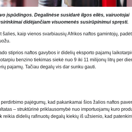
o įspūdingos. Degalinėse susidarė ilgos eilės, vairuotojai
sirinkimai didėjančiam visuomenės susirūpinimui spręsti.
 šalies, kaip vienos svarbiausių Afrikos naftos gamintojų, padėt
uožu.
ado stiprios naftos gavybos ir didelių eksporto pajamų laikotarpi
arpiu benzino tiekimas siekė nuo 9 iki 11 milijonų litrų per die
erių pajamų. Tačiau degalų vis dar sunku gauti.
mai perdirbimo pajėgumų, kad pakankamai šios žalios naftos pave
zultatas – struktūrinė priklausomybė nuo importuojamų kuro prod
 reikia didelių rafinuotų degalų kiekių iš užsienio, kad patenkin