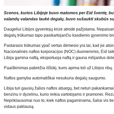
Scenos, kurios Libijoje buvo matomos per Eid šventę, buv
valandų valandas laukė degalų, buvo sušaukti skubūs su
Daugeliui Libijos gyventojų krizė atrodė pažįstama. Nepaisant
degalų trūkumas tapo pasikartojančiu kasdienio gyvenimo br
Pastarasis trūkumas ypač vertas dėmesio yra tai, kad jie atsir
Nacionalinės naftos korporacijos (NOC) duomenimis, Eid laikot
Libija gamina naftą, eksportuoja naftą ir gauna milijardus dol
Paaiškinimas pabrėžia iššūkį, kuris apima toli už Libijos ribų.
Naftos gamyba automatiškai nesukuria degalų saugumo.
Libija turi gausių žalios naftos atsargų, bet neturi pakanka
benzinu ir dyzelinu, kurio reikia vartotojams ir pramonei. Re
Nepriklausomai nuo to, kiek naftos pagaminama, šaliai vis tiek
vidaus paklausą.