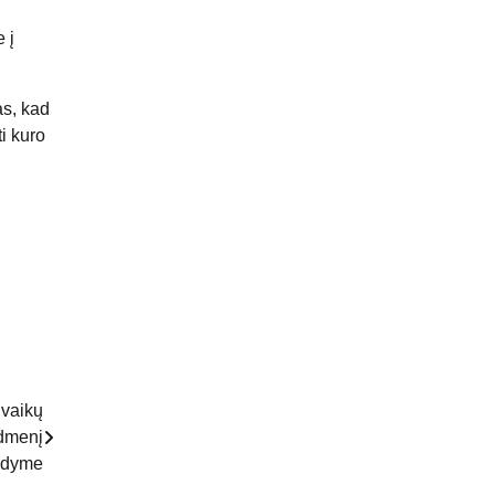
 į
as, kad
i kuro
 vaikų
idmenį
gdyme