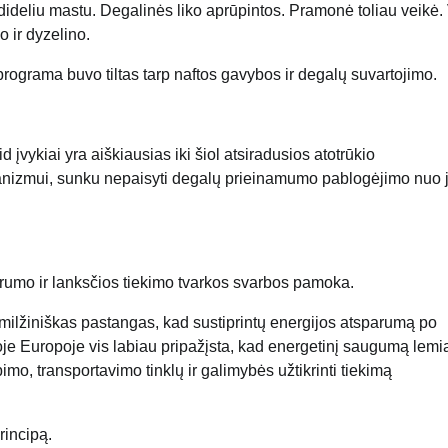
 dideliu mastu. Degalinės liko aprūpintos. Pramonė toliau veikė.
o ir dyzelino.
 programa buvo tiltas tarp naftos gavybos ir degalų suvartojimo.
įvykiai yra aiškiausias iki šiol atsiradusios atotrūkio
hanizmui, sunku nepaisyti degalų prieinamumo pablogėjimo nuo 
arumo ir lanksčios tiekimo tvarkos svarbos pamoka.
ilžiniškas pastangas, kad sustiprintų energijos atsparumą po
soje Europoje vis labiau pripažįsta, kad energetinį saugumą lemi
mo, transportavimo tinklų ir galimybės užtikrinti tiekimą
rincipą.